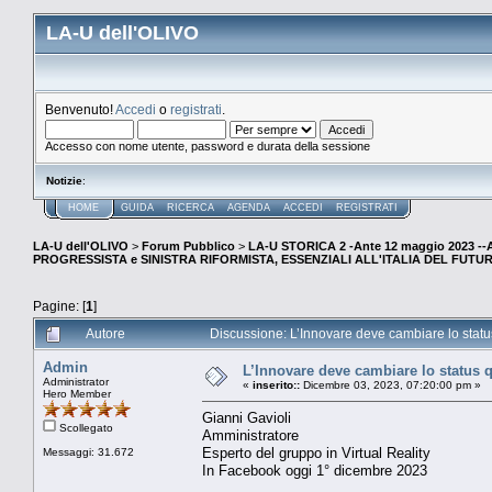
LA-U dell'OLIVO
Benvenuto!
Accedi
o
registrati
.
Accesso con nome utente, password e durata della sessione
Notizie
:
HOME
GUIDA
RICERCA
AGENDA
ACCEDI
REGISTRATI
LA-U dell'OLIVO
>
Forum Pubblico
>
LA-U STORICA 2 -Ante 12 maggio 2023 
PROGRESSISTA e SINISTRA RIFORMISTA, ESSENZIALI ALL'ITALIA DEL FUTU
Pagine: [
1
]
Autore
Discussione: L’Innovare deve cambiare lo status 
Admin
L’Innovare deve cambiare lo status qu
Administrator
«
inserito::
Dicembre 03, 2023, 07:20:00 pm »
Hero Member
Gianni Gavioli
Scollegato
Amministratore
Esperto del gruppo in Virtual Reality
Messaggi: 31.672
In Facebook oggi 1° dicembre 2023