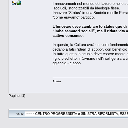
I rinnovamenti nel mondo del lavoro e nelle s
lacciuoli, storicizzabili da ideologie fisse.
Innovare “Status” in una Società e nelle Per
“come eravamo” partitico.
L’Innovare deve cambiare lo status quo di
“imbalsamatori sociali”, ma il ridare vita a
cattivo consenso.
In questo, la Cultura avrà un ruolo fondamen
cedano a falsi “ideali di scopo”, con beneficio 
In tutto questo la scuola deve essere madre e
figlio prediletto, il Civismo nell’intelligenza arti
ggiannig - ciaooo
Admin
Pagine: [
1
]
Vai a: