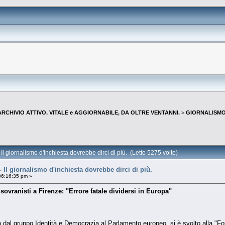
--ARCHIVIO ATTIVO, VITALE e AGGIORNABILE, DA OLTRE VENTANNI.
>
GIORNALISMO 
Il giornalismo d'inchiesta dovrebbe dirci di più. (Letto 5275 volte)
 Il giornalismo d'inchiesta dovrebbe dirci di più.
06:16:35 pm »
sovranisti a Firenze: "Errore fatale dividersi in Europa"
o dal gruppo Identità e Democrazia al Parlamento europeo, si è svolto alla "