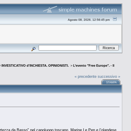
Agosto 08, 2026, 12:56:45 pm
INVESTICATIVO d'INCHIESTA. OPINIONISTI.
>
L’evento "Free Europe". - Il
« precedente
successivo »
STAMPA
Fortezza da Basso" nel capoluogo toscano. Marine Le Pen e l’olandese