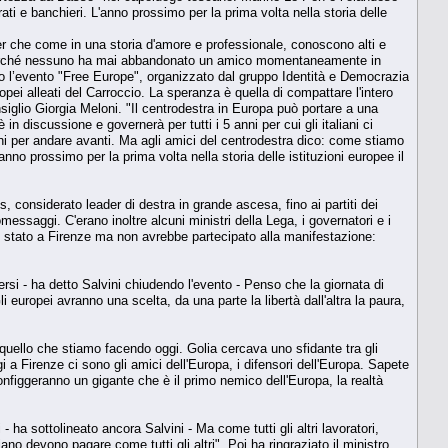
ti e banchieri. L'anno prossimo per la prima volta nella storia delle
der che come in una storia d'amore e professionale, conoscono alti e
pa perché nessuno ha mai abbandonato un amico momentaneamente in
iuso l’evento "Free Europe", organizzato dal gruppo Identità e Democrazia
pei alleati del Carroccio. La speranza è quella di compattare l'intero
siglio Giorgia Meloni. "Il centrodestra in Europa può portare a una
 in discussione e governerà per tutti i 5 anni per cui gli italiani ci
ni per andare avanti. Ma agli amici del centrodestra dico: come stiamo
anno prossimo per la prima volta nella storia delle istituzioni europee il
, considerato leader di destra in grande ascesa, fino ai partiti dei
ssaggi. C'erano inoltre alcuni ministri della Lega, i governatori e i
e stato a Firenze ma non avrebbe partecipato alla manifestazione:
rsi - ha detto Salvini chiudendo l'evento - Penso che la giornata di
i europei avranno una scelta, da una parte la libertà dall'altra la paura,
 quello che stiamo facendo oggi. Golia cercava uno sfidante tra gli
i a Firenze ci sono gli amici dell'Europa, i difensori dell'Europa. Sapete
nfiggeranno un gigante che è il primo nemico dell'Europa, la realtà
 ha sottolineato ancora Salvini - Ma come tutti gli altri lavoratori,
no devono pagare come tutti gli altri". Poi ha ringraziato il ministro