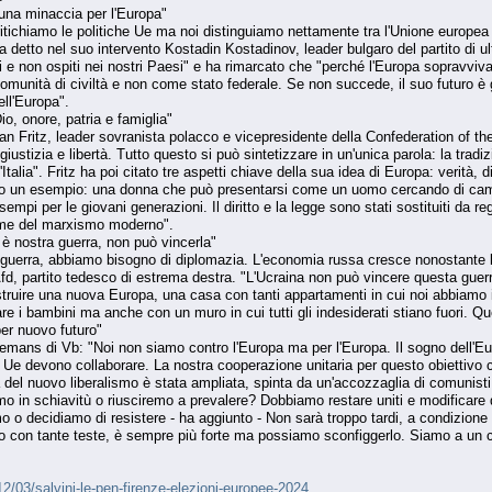
 una minaccia per l'Europa"
itichiamo le politiche Ue ma noi distinguiamo nettamente tra l'Unione europea 
a detto nel suo intervento Kostadin Kostadinov, leader bulgaro del partito di u
e non ospiti nei nostri Paesi" e ha rimarcato che "perché l'Europa sopravviva 
unità di civiltà e non come stato federale. Se non succede, il suo futuro è g
ell'Europa".
io, onore, patria e famiglia"
n Fritz, leader sovranista polacco e vicepresidente della Confederation of th
 giustizia e libertà. Tutto questo si può sintetizzare in un'unica parola: la tradi
'Italia". Fritz ha poi citato tre aspetti chiave della sua idea di Europa: verità, d
o un esempio: una donna che può presentarsi come un uomo cercando di cambiar
sempi per le giovani generazioni. Il diritto e la legge sono stati sostituiti da r
rme del marxismo moderno".
è nostra guerra, non può vincerla"
a guerra, abbiamo bisogno di diplomazia. L'economia russa cresce nonostante l
'Afd, partito tedesco di estrema destra. "L'Ucraina non può vincere questa gu
truire una nuova Europa, una casa con tanti appartamenti in cui noi abbiamo 
e i bambini ma anche con un muro in cui tutti gli indesiderati stiano fuori. Q
er nuovo futuro"
emans di Vb: "Noi non siamo contro l'Europa ma per l'Europa. Il sogno dell'Euro
ta Ue devono collaborare. La nostra cooperazione unitaria per questo obiettiv
 del nuovo liberalismo è stata ampliata, spinta da un'accozzaglia di comunisti 
remo in schiavitù o riusciremo a prevalere? Dobbiamo restare uniti e modificare
smo o decidiamo di resistere - ha aggiunto - Non sarà troppo tardi, a condizione
o con tante teste, è sempre più forte ma possiamo sconfiggerlo. Siamo a un c
/12/03/salvini-le-pen-firenze-elezioni-europee-2024