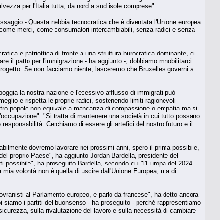
lvezza per l'Italia tutta, da nord a sud isole comprese".
messaggio - Questa nebbia tecnocratica che è diventata l'Unione europea
a come merci, come consumatori intercambiabili, senza radici e senza
atica e patriottica di fronte a una struttura burocratica dominante, di
re il patto per l'immigrazione - ha aggiunto -, dobbiamo mnobilitarci
progetto. Se non facciamo niente, lasceremo che Bruxelles governi a
 poggia la nostra nazione e l'ecessivo afflusso di immigrati può
glio e rispetta le proprie radici, sostenendo limiti ragionevoli
 nostro popolo non equivale a mancanza di compassione o empatia ma si
 all'occupazione". "Si tratta di mantenere una società in cui tutto possano
sponsabilità. Cerchiamo di essere gli artefici del nostro futuro e il
abilmente dovremo lavorare nei prossimi anni, spero il prima possibile,
o del proprio Paese", ha aggiunto Jordan Bardella, presidente del
 possibile", ha proseguito Bardella, secondo cui "l'Europa del 2024
La mia volontà non è quella di uscire dall'Unione Europea, ma di
sovranisti al Parlamento europeo, e parlo da francese", ha detto ancora
oi siamo i partiti del buonsenso - ha proseguito - perché rappresentiamo
sicurezza, sulla rivalutazione del lavoro e sulla necessità di cambiare