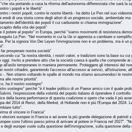
"che sta portando a casa la riforma dell'autonomia differenziata che sarà la sa
ro i popoli e le libertà"
ro i nostri popoli, contro le nostre libertà - ha detto Le Pen nel suo video
i eredi di una storia come degli attori di un progresso sociale, ambientale m
tamento dell'identità dei popoli il cui carburante si chiama immigrazione".
capito della vita dei popoli"
ire il potere al popolo" in Europa, perché "siamo movimenti di resistenza democr
roseguito Le Pen. "Nel momento in cui la Ue si appresta a cambiare e semplifica
ropa. Per la signora Von Der Leyen l'immigrazione non è un problema, ma è un 
i".
 far prosperare nostra società"
ondo cui "la nostra identità, i nostri valori, e tradizioni sono la base su cui
 oggi. Invito a prendere atto che la società coesa è quella che comprende al me
top all'asilo temporaneo in maniera permanente. Proteggere gli interessi del
dei nostri cittadini, garantendo l'accesso all'accesso ai servizi, all'istruzione,
o -. Non stiamo voltando le spalle al mondo ma stiamo assumendoci le nostre re
a alle nostre priorità".
o, ha il nostro sostegno"
stro sostegno" perché "è il leader politico di un Paese amico con il quale prob
alvini, l'espressione della volontà del popolo italiano di riprendere il controll
e della buona performance di questa coalizione e spero che vada il più avanti
opa del 2014 di Renzi, della Merkel, di Hollande non è più l'Europa del 2024. 
ambiare tutto".
ima di vincere in Francia"
 elezioni europee in Francia e ad avere la più grande delegazione di patrioti 
uropee sono l'ultimo passo prima di arrivare al potere in Francia nel 2027". "N
e degli europei vuole sulla questione dell'immigrazione, sulla questione della 
.