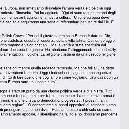
e l'Europa, non smettiamo di svelare l'amara verità e cioè che oggi
ltradestra Rinascita. Poi ha aggiunto: "Qui ci sono rappresentanti degli
con le nostre tradizioni e la nostra cultura, l'Unione europea deve
ià deciso e seguiranno una serie di referendum per uscire dall'Ue. È
e Polish Crown: "Per noi il giusto cammino in Europa è dato da Dio,
zione cattolica, questa è l'essenza della civiltà latina. Quindi, coraggio,
iritto romano e valori cristiani. "Ma la verità è stata sostituita dal
e il cosiddetto genere. Noi rifiutiamo l'atteggiamento del politically
egolamentazioni illogiche. La religione cristiana da una pseudo religione
e sanzioni mentre quella tedesca retrocede. Ma che follia!", ha detto
erra, dovrebbero fermarla. Oggi i tedeschi ne pagano le conseguenze".
il diritto di fare quello che vogliamo e come vogliamo. Una casa con un
uesta Europa sarà un luogo sicuro".
pa è stato stuprato da una classe politica verde e di sinistra. Tutti
o comune è fondamentale per tutto il continente. La democrazia ormai è
versi, e anche cristiano democratici progressisti. I prossimi anni
 questo regime". "O consentiamo ai nostri oppositori di spingerci verso
 di proseguire uniti e non divisi. Possiamo essere utili solo se siamo
ambiamento epocale, il liberalismo ha fallito e noi dobbiamo prenderne