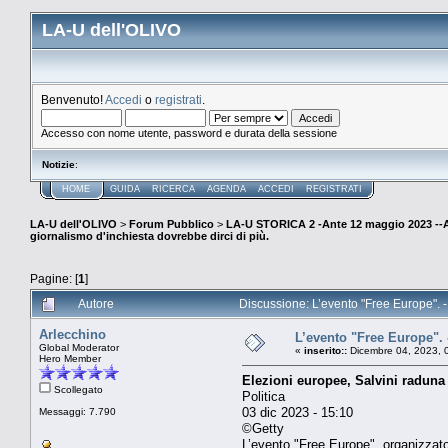
LA-U dell'OLIVO
Benvenuto!
Accedi
o
registrati
.
Accesso con nome utente, password e durata della sessione
Notizie
:
HOME
GUIDA
RICERCA
AGENDA
ACCEDI
REGISTRATI
LA-U dell'OLIVO
>
Forum Pubblico
>
LA-U STORICA 2 -Ante 12 maggio 2023 
giornalismo d'inchiesta dovrebbe dirci di più.
Pagine: [
1
]
Autore
Discussione: L’evento "Free Europe". - 
Arlecchino
L’evento "Free Europe". -
Global Moderator
«
inserito::
Dicembre 04, 2023, 
Hero Member
Elezioni europee, Salvini raduna 
Scollegato
Politica
03 dic 2023 - 15:10
Messaggi: 7.790
©Getty
L’evento "Free Europe", organizzat