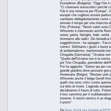
Kostadinov (Bulgaria): "Oggi l'Ue è
"Ci chiamano euroscettici perché cr
l'Ue è una minaccia per l'Europa", h
europei che vogliono essere padroni 
cambiare obbligatoriamente come com
arrivato il tempo per una rinascita d
Fritz (Polonia): "Nostri valori sono D
All'evento è intervenuto anche Roma
onore, patria, famiglia, fede, verità,
ritorniamo alle radici. Dio benedica l
soggettivismo - ha spiegato - Facci
correct. Definiamo i giusti e buoni e
di ambientalismo, trasformando fo
Chrupalla (Germania): "Ucraina non 
"Quella dell'Ucraina non è la nostr
poi Tino Chrupalla, presidente dell
Poi ha aggiunto: "Siamo qui per cos
grande giardino dove possano giocar
Annemans (Belgio): "Restare uniti p
All'evento anche il belga Gerolf Ann
quelli che sono critici contro ques
sul letto di morte. L'agenda europea
decideranno il futuro di tutto. Fini
il loro cammino per il multilaterali
insieme. Il nostro nemico è un drag
il posto".
Da
https://tg24.sky.it/politica/2023