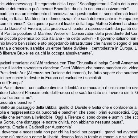
ei videomessaggi. Il segretario della Lega: "Sconfiggeremo il Golia dei burocra
 unito e determinato può liberare Bruxelles da chi la occupa abusivamente"
 partitica ma un sentimento di amicizia: su questo palco si sono alternati lea
landa, in Italia. Ma Identità e democrazia c'è e sarà determinante in Euro
olo con chi vince". Con queste parole il leader della Lega Matteo Salvini ha ch
 da Basso" di Firenze, alla presenza di leader e rappresentanti dei partiti euro
 il Partito popolare di Manfred Weber e i Conservatori della presidente del Con
 piccola polemica politica italiana - ha detto Salvini - Il governo italiano non è
nio lavoro benissimo e sto progettando infrastrutture che hanno bisogno di an
tarla a crescere, sarebbe un errore fatale dividere il centrodestra in Europa. L'
ò liberare Bruxelles da chi la occupa abusivamente".
gazioni straniere: dall'Afd tedesca con Tino Chrupalla al belga Gerolf Annemans
en e il leader sovranista olandese Geert Wilders che hanno mandato dei videome
 Presidente Aur (Allenaza per l'unione dei romeni), ha fatto sapere che sarebb
ini per riunire le destre in Europa ed escludere i socialisti.
 dell'Europa"
 Paesi diversi, con culture diverse. Identità e democrazia è un'unione tra dive
ere l aluce il Rinascimento dell'Europa che sarà fondato sul lavoro e diritti. Gl
'altra l’estremismo".
rocrati e banchieri"
riletto un passaggio della Bibbia, quello di Davide e Golia che è confacente a
olia è rappresentato da burocrati e banchieri che sono i primi euroscettici. Ogg
Golia che sembrava invincibile. Oggi a Firenze ci sono donne e uomini che sco
a Soros, che distrugge le nostre civiltà, non abbiamo nessuna paura".
urgente. Grazie a Calderoli per Autonomia"
, doverosa e necessaria non per chi ha i soldi per pagarsi i grandi nei avvocati -
bene più prezioso come la libertà, devono farlo in totale autonomia e se sbaglia