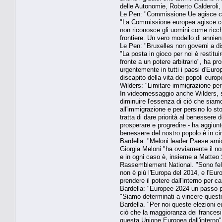
delle Autonomie, Roberto Calderoli, 
Le Pen: "Commissione Ue agisce cont
"La Commissione europea agisce cont
non riconosce gli uomini come ricch
frontiere. Un vero modello di annien
Le Pen: "Bruxelles non governi a dis
"La posta in gioco per noi è restitu
fronte a un potere arbitrario", ha p
urgentemente in tutti i paesi d'Eu
discapito della vita dei popoli europe
Wilders: "Limitare immigrazione per
In videomessaggio anche Wilders, sec
diminuire l'essenza di ciò che siamo
all'immigrazione e per persino lo s
tratta di dare priorità al benessere 
prosperare e progredire - ha aggiunt
benessere del nostro popolo è in cim
Bardella: "Meloni leader Paese amic
Giorgia Meloni "ha ovviamente il no
e in ogni caso è, insieme a Matteo S
Rassemblement National. "Sono felic
non è più l'Europa del 2014, e l'Eur
prendere il potere dall'interno per c
Bardella: "Europee 2024 un passo pr
"Siamo determinati a vincere queste
Bardella. "Per noi queste elezioni e
ciò che la maggioranza dei francesi 
questa Unione Europea dall'interno"