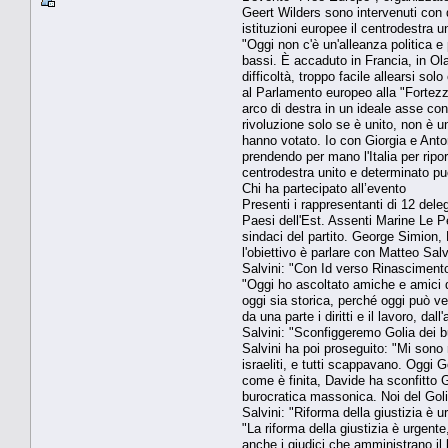
Geert Wilders sono intervenuti con d
istituzioni europee il centrodestra
"Oggi non c'è un'alleanza politica e
bassi. È accaduto in Francia, in O
difficoltà, troppo facile allearsi s
al Parlamento europeo alla "Fortezza
arco di destra in un ideale asse con
rivoluzione solo se è unito, non è una
hanno votato. Io con Giorgia e Anto
prendendo per mano l'Italia per ripor
centrodestra unito e determinato pu
Chi ha partecipato all’evento
Presenti i rappresentanti di 12 dele
Paesi dell'Est. Assenti Marine Le P
sindaci del partito. George Simion,
l'obiettivo è parlare con Matteo Salv
Salvini: "Con Id verso Rinascimento
"Oggi ho ascoltato amiche e amici di
oggi sia storica, perché oggi può ved
da una parte i diritti e il lavoro, dall
Salvini: "Sconfiggeremo Golia dei bu
Salvini ha poi proseguito: "Mi sono 
israeliti, e tutti scappavano. Oggi G
come è finita, Davide ha sconfitto 
burocratica massonica. Noi del Goli
Salvini: "Riforma della giustizia è 
"La riforma della giustizia è urgente
anche i giudici che amministrano il 