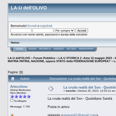
LA-U dell'OLIVO
Benvenuto!
Accedi
o
registrati
.
Accesso con nome utente, password e durata della sessione
Notizie
:
HOME
GUIDA
RICERCA
AGENDA
ACCEDI
REGISTRATI
LA-U dell'OLIVO
>
Forum Pubblico
>
LA-U STORICA 2 -Ante 12 maggio 2023 
MATRIA PATRIA, NAZIONE, oppure STATO della FEDERAZIONE EUROPEA?
>
L
Pagine: [
1
]
Autore
Discussione: La cruda realtà del Ssn - Quotidia
Arlecchino
La cruda realtà del Ssn - Quotid
Global Moderator
«
inserito::
Ottobre 28, 2023, 12:03:14 am
Hero Member
La cruda realtà del Ssn - Quotidiano Sanità
Scollegato
Posta in arrivo
Messaggi: 7.790
ggiannig <
ggianni41@gmail.com
>