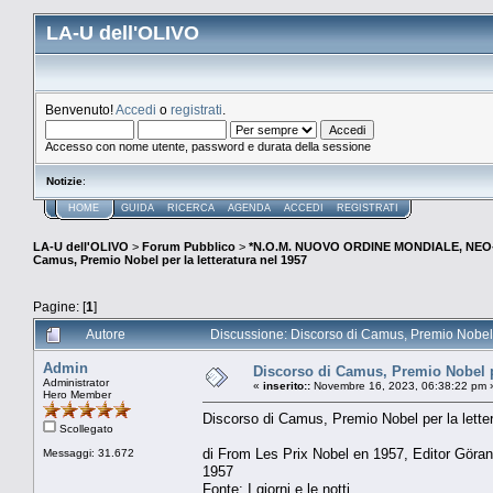
LA-U dell'OLIVO
Benvenuto!
Accedi
o
registrati
.
Accesso con nome utente, password e durata della sessione
Notizie
:
HOME
GUIDA
RICERCA
AGENDA
ACCEDI
REGISTRATI
LA-U dell'OLIVO
>
Forum Pubblico
>
*N.O.M. NUOVO ORDINE MONDIALE, NEO-
Camus, Premio Nobel per la letteratura nel 1957
Pagine: [
1
]
Autore
Discussione: Discorso di Camus, Premio Nobel p
Admin
Discorso di Camus, Premio Nobel pe
Administrator
«
inserito::
Novembre 16, 2023, 06:38:22 pm 
Hero Member
Discorso di Camus, Premio Nobel per la lette
Scollegato
di From Les Prix Nobel en 1957, Editor Göran
Messaggi: 31.672
1957
Fonte: I giorni e le notti