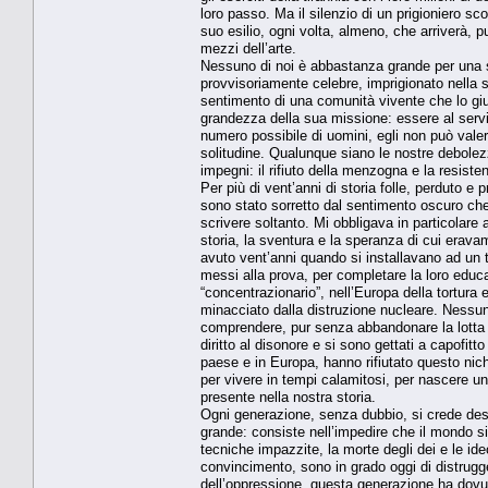
loro passo. Ma il silenzio di un prigioniero sco
suo esilio, ogni volta, almeno, che arriverà, pu
mezzi dell’arte.
Nessuno di noi è abbastanza grande per una si
provvisoriamente celebre, imprigionato nella str
sentimento di una comunità vivente che lo gius
grandezza della sua missione: essere al servizi
numero possibile di uomini, egli non può valer
solitudine. Qualunque siano le nostre debolezze
impegni: il rifiuto della menzogna e la resiste
Per più di vent’anni di storia folle, perduto e 
sono stato sorretto dal sentimento oscuro ch
scrivere soltanto. Mi obbligava in particolare
storia, la sventura e la speranza di cui erava
avuto vent’anni quando si installavano ad un te
messi alla prova, per completare la loro educ
“concentrazionario”, nell’Europa della tortura e
minacciato dalla distruzione nucleare. Nessu
comprendere, pur senza abbandonare la lotta con
diritto al disonore e si sono gettati a capofit
paese e in Europa, hanno rifiutato questo nich
per vivere in tempi calamitosi, per nascere un
presente nella nostra storia.
Ogni generazione, senza dubbio, si crede desti
grande: consiste nell’impedire che il mondo si d
tecniche impazzite, la morte degli dei e le ide
convincimento, sono in grado oggi di distruggere 
dell’oppressione, questa generazione ha dovuto