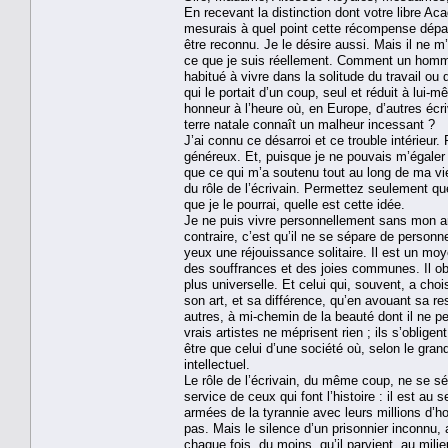
En recevant la distinction dont votre libre Ac
mesurais à quel point cette récompense dépass
être reconnu. Je le désire aussi. Mais il ne 
ce que je suis réellement. Comment un homme
habitué à vivre dans la solitude du travail ou 
qui le portait d’un coup, seul et réduit à lui
honneur à l’heure où, en Europe, d’autres écr
terre natale connaît un malheur incessant ?
J’ai connu ce désarroi et ce trouble intérieur.
généreux. Et, puisque je ne pouvais m’égaler 
que ce qui m’a soutenu tout au long de ma vie,
du rôle de l’écrivain. Permettez seulement q
que je le pourrai, quelle est cette idée.
Je ne puis vivre personnellement sans mon art
contraire, c’est qu’il ne se sépare de personn
yeux une réjouissance solitaire. Il est un mo
des souffrances et des joies communes. Il obli
plus universelle. Et celui qui, souvent, a chois
son art, et sa différence, qu’en avouant sa re
autres, à mi-chemin de la beauté dont il ne pe
vrais artistes ne méprisent rien ; ils s’oblige
être que celui d’une société où, selon le grand
intellectuel.
Le rôle de l’écrivain, du même coup, ne se sépa
service de ceux qui font l’histoire : il est au
armées de la tyrannie avec leurs millions d’h
pas. Mais le silence d’un prisonnier inconnu, a
chaque fois, du moins, qu’il parvient, au milieu