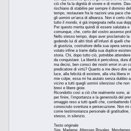
ciò che fa la dignità di vivere e di morire. Da
rischiano di stabilire per sempre il dominio d
tempo, restaurare fra le nazioni una pace che n
gli uomini un’arca di alleanza. Non è certo 
tutto il mondo, è già impegnata nella sua dop
Per questo merita quindi di essere salutata e 
comunque, che, certo del vostro assenso profo
Nello stesso tempo, dopo aver proclamato la no
godendo lui di altri titoli all’infuori di quell
di giustizia, costruttore della sua opera senza
votato infine a trarre dalla sua duplice esiste
storia. Chi, dopo tutto ciò, potrebbe attendere
da conquistare. La libertà è pericolosa, dura 
ma decisi, ben consci dei nostri errori in un
predicatore di virtù? Quanto a me devo dire un
luce, alla felicità di esistere, alla vita liber
mie colpe, essa mi ha aiutato senza dubbio a
vicino a tutti quegli uomini silenziosi che non
brevi e libere gioie.
Ricondotto così a ciò che realmente sono, ai mie
per finire, l’importanza e la generosità del pr
omaggio reso a tutti quelli che, combattendo 
conosciuto sventura e persecuzione. Non mi re
come testimonianza personale di gratitudine, 
stesso, in silenzio.
Testo originale
Sire, Madame, Altesses Royales, Mesdames,