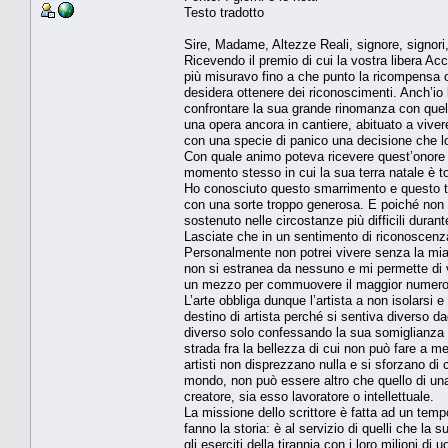
Testo tradotto
Sire, Madame, Altezze Reali, signore, signori
Ricevendo il premio di cui la vostra libera Ac
più misuravo fino a che punto la ricompensa o
desidera ottenere dei riconoscimenti. Anch’io
confrontare la sua grande rinomanza con quell
una opera ancora in cantiere, abituato a viver
con una specie di panico una decisione che lo 
Con quale animo poteva ricevere quest’onore nell
momento stesso in cui la sua terra natale è 
Ho conosciuto questo smarrimento e questo tu
con una sorte troppo generosa. E poiché non p
sostenuto nelle circostanze più difficili durant
Lasciate che in un sentimento di riconoscenza
Personalmente non potrei vivere senza la mia 
non si estranea da nessuno e mi permette di viv
un mezzo per commuovere il maggior numero di 
L’arte obbliga dunque l’artista a non isolarsi 
destino di artista perché si sentiva diverso d
diverso solo confessando la sua somiglianza con
strada fra la bellezza di cui non può fare a m
artisti non disprezzano nulla e si sforzano di
mondo, non può essere altro che quello di una 
creatore, sia esso lavoratore o intellettuale.
La missione dello scrittore è fatta ad un tempo 
fanno la storia: è al servizio di quelli che la s
gli eserciti della tirannia con i loro milioni d