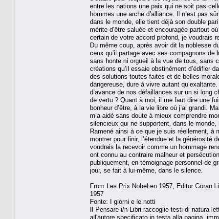
entre les nations une paix qui ne soit pas cell
hommes une arche d’alliance. Il n’est pas sûr
dans le monde, elle tient déjà son double pari d
mérite d’être saluée et encouragée partout où e
certain de votre accord profond, je voudrais 
Du même coup, après avoir dit la noblesse du mé
ceux qu’il partage avec ses compagnons de lu
sans honte ni orgueil à la vue de tous, sans c
créations qu’il essaie obstinément d’édifier d
des solutions toutes faites et de belles moral
dangereuse, dure à vivre autant qu’exaltante
d’avance de nos défaillances sur un si long c
de vertu ? Quant à moi, il me faut dire une foi
bonheur d’être, à la vie libre où j’ai grandi.
m’a aidé sans doute à mieux comprendre mon 
silencieux qui ne supportent, dans le monde, la
Ramené ainsi à ce que je suis réellement, à m
montrer pour finir, l’étendue et la générosité 
voudrais la recevoir comme un hommage rendu
ont connu au contraire malheur et persécution
publiquement, en témoignage personnel de gra
jour, se fait à lui-même, dans le silence.
From Les Prix Nobel en 1957, Editor Göran L
1957
Fonte: I giorni e le notti
Il Pensare i/n Libri raccoglie testi di natura le
all'autore specificato in testa alla pagina, imm