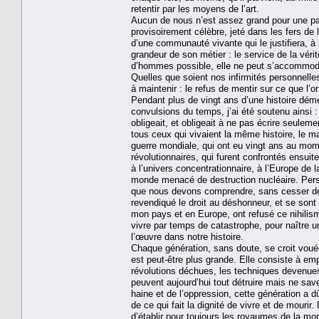
retentir par les moyens de l’art.
Aucun de nous n’est assez grand pour une par
provisoirement célèbre, jeté dans les fers de 
d’une communauté vivante qui le justifiera, à l
grandeur de son métier : le service de la vérit
d’hommes possible, elle ne peut s’accommoder 
Quelles que soient nos infirmités personnelle
à maintenir : le refus de mentir sur ce que l’on
Pendant plus de vingt ans d’une histoire dé
convulsions du temps, j’ai été soutenu ainsi :
obligeait, et obligeait à ne pas écrire seulemen
tous ceux qui vivaient la même histoire, le 
guerre mondiale, qui ont eu vingt ans au momen
révolutionnaires, qui furent confrontés ensuit
à l’univers concentrationnaire, à l’Europe de l
monde menacé de destruction nucléaire. Perso
que nous devons comprendre, sans cesser de l
revendiqué le droit au déshonneur, et se sont 
mon pays et en Europe, ont refusé ce nihilisme 
vivre par temps de catastrophe, pour naître un
l’œuvre dans notre histoire.
Chaque génération, sans doute, se croit vouée
est peut-être plus grande. Elle consiste à e
révolutions déchues, les techniques devenues
peuvent aujourd’hui tout détruire mais ne save
haine et de l’oppression, cette génération a d
de ce qui fait la dignité de vivre et de mour
d’établir pour toujours les royaumes de la mort