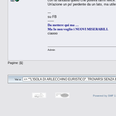
con la fantasia quello che poteva farmi felice.
Un'azione un po' perdente da un lato, ma utile
---
su FB
------
Da mettere qui ma …
Ma Io non voglio i NUOVI MISERABILI.
ciaooo
Admin
Pagine: [
1
]
Vai a:
Powered by SMF 1