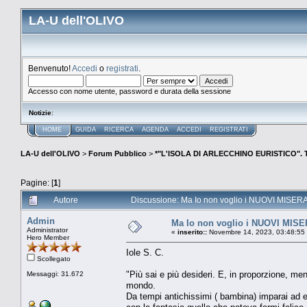
LA-U dell'OLIVO
Benvenuto!
Accedi
o
registrati
.
Accesso con nome utente, password e durata della sessione
Notizie
:
HOME
GUIDA
RICERCA
AGENDA
ACCEDI
REGISTRATI
LA-U dell'OLIVO
>
Forum Pubblico
>
*"L'ISOLA DI ARLECCHINO EURISTICO".
Pagine: [
1
]
Autore
Discussione: Ma Io non voglio i NUOVI MISERAB
Admin
Ma Io non voglio i NUOVI MISE
Administrator
«
inserito::
Novembre 14, 2023, 03:48:55
Hero Member
Iole S. C.
Scollegato
"Più sai e più desideri. E, in proporzione, men
Messaggi: 31.672
mondo.
Da tempi antichissimi ( bambina) imparai ad e