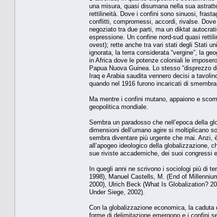
una misura, quasi disumana nella sua astrattez
rettilineità. Dove i confini sono sinuosi, frast
conflitti, compromessi, accordi, rivalse. Dove 
negoziato tra due parti, ma un diktat autocrati
espressione. Un confine nord-sud quasi rettili
ovest); rette anche tra vari stati degli Stati u
ignorata, la terra considerata “vergine”, la ge
in Africa dove le potenze coloniali le imposer
Papua Nuova Guinea. Lo stesso “disprezzo della 
Iraq e Arabia saudita vennero decisi a tavoli
quando nel 1916 furono incaricati di smembrar
Ma mentre i confini mutano, appaiono e scomp
geopolitica mondiale.
Sembra un paradosso che nell’epoca della glo
dimensioni dell’umano agire si moltiplicano sott
sembra diventare più urgente che mai. Anzi, è 
all’apogeo ideologico della globalizzazione, c
sue riviste accademiche, dei suoi congressi e d
In quegli anni ne scrivono i sociologi più di
1998), Manuel Castells, M. (End of Millenniu
2000), Ulrich Beck (What Is Globalization? 
Under Siege, 2002).
Con la globalizzazione economica, la caduta de
forme di delimitazione emergono e i confini s