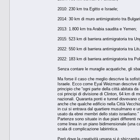
2010: 230 km tra Egitto e Israele;
2014: 30 km di muro antimigratorio tra Bulgar
2013: 1.800 km tra Arabia saudita e Yemen;
2015: 523 km di barriera antimigratoria tra Un
2022: 550 km di barriera antimigratoria tra Lit
2022: 183 km di barriera antimigratoria tra Po
Senza contare le muraglie acquatiche, gli sba
Ma forse il caso che meglio descrive la sofist
Israele. Ecco come Eyal Weizman descrive il 
principio che “ogni parte della città abitata d
coi principi di divisione di Clinton, 64 km di
nazionali. Quaranta ponti e tunnel dovevano con
anche che qualche edificio nella Città Vecchia 
in cui si entrava dal quartiere musulmano e usa
usato da ebrei membri dello stato israeliano.” 
Partenze sono situate in due piani differenti 
come linea in un piano bidimensionale (una c
scala di complicazione labirintica.
Però dove la creatività umana si è sbizzarrita