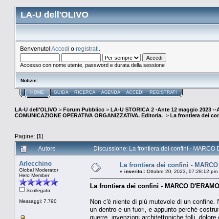
LA-U dell'OLIVO
Benvenuto!
Accedi
o
registrati
.
Accesso con nome utente, password e durata della sessione
Notizie
:
HOME
GUIDA
RICERCA
AGENDA
ACCEDI
REGISTRATI
LA-U dell'OLIVO
>
Forum Pubblico
>
LA-U STORICA 2 -Ante 12 maggio 2023 
COMUNICAZIONE OPERATIVA ORGANIZZATIVA. Editoria.
>
La frontiera dei 
Pagine: [
1
]
Autore
Discussione: La frontiera dei confini - MARCO
Arlecchino
La frontiera dei confini - MAR
Global Moderator
«
inserito::
Ottobre 20, 2023, 07:28:12 pm
Hero Member
La frontiera dei confini - MARCO D'ERAM
Scollegato
Non c'è niente di più mutevole di un confine.
Messaggi: 7.790
un dentro e un fuori, e appunto perché costr
guerre, invenzioni architettoniche folli, dolore