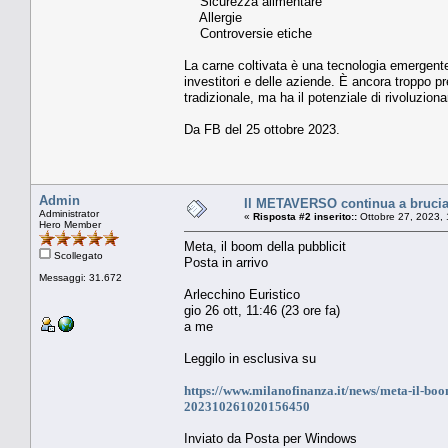
Sicurezza alimentare
Allergie
Controversie etiche
La carne coltivata è una tecnologia emergent
investitori e delle aziende. È ancora troppo pr
tradizionale, ma ha il potenziale di rivoluziona
Da FB del 25 ottobre 2023.
Admin
Il METAVERSO continua a bruciar
Administrator
«
Risposta #2 inserito::
Ottobre 27, 2023, 
Hero Member
Meta, il boom della pubblicit
Scollegato
Posta in arrivo
Messaggi: 31.672
Arlecchino Euristico
gio 26 ott, 11:46 (23 ore fa)
a me
Leggilo in esclusiva su
https://www.milanofinanza.it/news/meta-il-boom
202310261020156450
Inviato da Posta per Windows