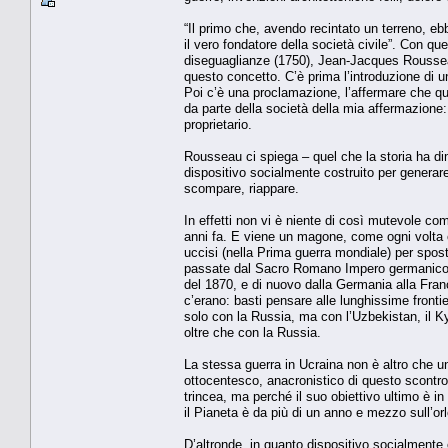
“Il primo che, avendo recintato un terreno, eb
il vero fondatore della società civile”. Con qu
diseguaglianze (1750), Jean-Jacques Rousseau 
questo concetto. C’è prima l’introduzione di un
Poi c’è una proclamazione, l’affermare che que
da parte della società della mia affermazione: 
proprietario.
Rousseau ci spiega – quel che la storia ha d
dispositivo socialmente costruito per generar
scompare, riappare.
In effetti non vi è niente di così mutevole come
anni fa. E viene un magone, come ogni volta che
uccisi (nella Prima guerra mondiale) per spos
passate dal Sacro Romano Impero germanico al
del 1870, e di nuovo dalla Germania alla Fran
c’erano: basti pensare alle lunghissime frontie
solo con la Russia, ma con l’Uzbekistan, il K
oltre che con la Russia.
La stessa guerra in Ucraina non è altro che una
ottocentesco, anacronistico di questo scontro,
trincea, ma perché il suo obiettivo ultimo è i
il Pianeta è da più di un anno e mezzo sull’orl
D’altronde, in quanto dispositivo socialmente c