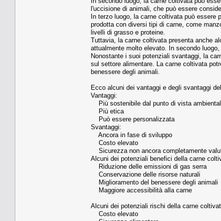
In secondo luogo, la carne coltivata può esse
l'uccisione di animali, che può essere consider
In terzo luogo, la carne coltivata può essere
prodotta con diversi tipi di carne, come manzo
livelli di grasso e proteine.
Tuttavia, la carne coltivata presenta anche alc
attualmente molto elevato. In secondo luogo, 
Nonostante i suoi potenziali svantaggi, la ca
sul settore alimentare. La carne coltivata potre
benessere degli animali.
Ecco alcuni dei vantaggi e degli svantaggi del
Vantaggi:
Più sostenibile dal punto di vista ambienta
Più etica
Può essere personalizzata
Svantaggi:
Ancora in fase di sviluppo
Costo elevato
Sicurezza non ancora completamente valu
Alcuni dei potenziali benefici della carne colt
Riduzione delle emissioni di gas serra
Conservazione delle risorse naturali
Miglioramento del benessere degli animali
Maggiore accessibilità alla carne
Alcuni dei potenziali rischi della carne coltiva
Costo elevato