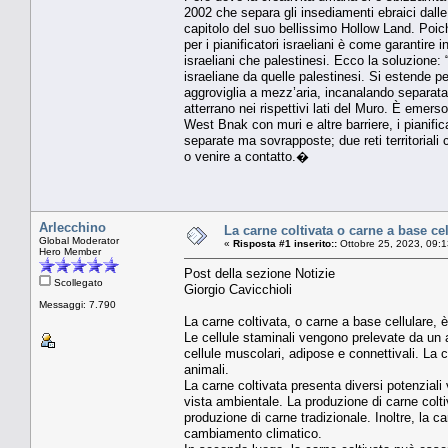
2002 che separa gli insediamenti ebraici dal
capitolo del suo bellissimo Hollow Land. Poich
per i pianificatori israeliani è come garantire
israeliani che palestinesi. Ecco la soluzione:
israeliane da quelle palestinesi. Si estende pe
aggroviglia a mezz’aria, incanalando separatam
atterrano nei rispettivi lati del Muro. È eme
West Bnak con muri e altre barriere, i pianifi
separate ma sovrapposte; due reti territoriali
o venire a contatto.�
Arlecchino
La carne coltivata o carne a base cel
Global Moderator
«
Risposta #1 inserito::
Ottobre 25, 2023, 09:
Hero Member
Post della sezione Notizie
Scollegato
Giorgio Cavicchioli
Messaggi: 7.790
La carne coltivata, o carne a base cellulare, è
Le cellule staminali vengono prelevate da un a
cellule muscolari, adipose e connettivali. La 
animali.
La carne coltivata presenta diversi potenziali v
vista ambientale. La produzione di carne colti
produzione di carne tradizionale. Inoltre, la 
cambiamento climatico.