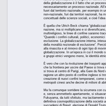
della globalizzazione è il fatto che un process
necessariamente un processo nazionale. All’in
fuori dal territorio nazionale, per esempio in 
non-nazionale, furi dai territori nazionali, h
concettuali delle scienze sociali, e cioè l’id
È quella che Ulrich Beck chiama “globalizzazione
nazione, ma si moltiplicano e si diversificano,
multireligioso, le linee di confine saranno trac
“Quando i confini culturali, politici, economici
esclusione. La globalizzazione interna, intesa 
della moralità nozionale di esclusione”. Perciò
alla rinascita e al rinnovo di ogni tipo di movim
globalizzazione. In un’epoca in cui il mondo si
e gruppi etnici vengono meno, le identità etnic
È vero che con la rivoluzione dei trasporti ap
che la frontiera per uscire dal Paese si trov
si trova al centro di Parigi, alla Gare du Nord 
ragione un altro posto di confine inglese si t
creazione di nuovi confini temporanei, come q
metropoli cinesi anche decine di milioni di abit
Ma fa comunque sorridere la sicumera con cui i
e, senza ammetterlo apertamente, si situavano 
Fukuyama, da tutti sfottuto, ma tacitamente c
definitiva cosmopolitizzazione della società um
succedersi di Brexit, elezione di Donald Trum