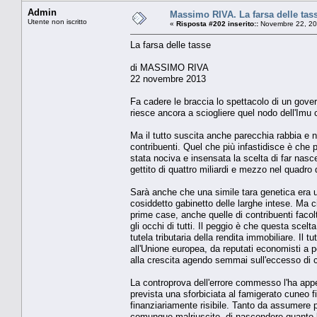
Admin
Massimo RIVA. La farsa delle tas
Utente non iscritto
«
Risposta #202 inserito::
Novembre 22, 20
La farsa delle tasse
di MASSIMO RIVA
22 novembre 2013
Fa cadere le braccia lo spettacolo di un gove
riesce ancora a sciogliere quel nodo dell'Imu ch
Ma il tutto suscita anche parecchia rabbia e n
contribuenti. Quel che più infastidisce è che 
stata nociva e insensata la scelta di far nasc
gettito di quattro miliardi e mezzo nel quadro 
Sarà anche che una simile tara genetica era un 
cosiddetto gabinetto delle larghe intese. Ma ci
prime case, anche quelle di contribuenti facolt
gli occhi di tutti. Il peggio è che questa scelt
tutela tributaria della rendita immobiliare. Il
all'Unione europea, da reputati economisti a
alla crescita agendo semmai sull'eccesso di c
La controprova dell'errore commesso l'ha appen
prevista una sforbiciata al famigerato cuneo 
finanziariamente risibile. Tanto da assumere pe
comunque malriuscito, di nascondere quanto b