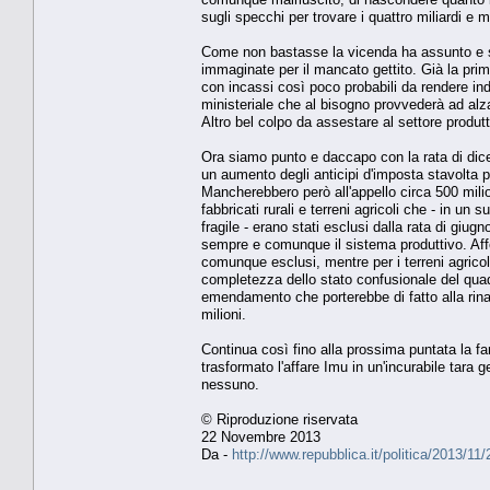
sugli specchi per trovare i quattro miliardi e 
Come non bastasse la vicenda ha assunto e st
immaginate per il mancato gettito. Già la prima 
con incassi così poco probabili da rendere ind
ministeriale che al bisogno provvederà ad alzar
Altro bel colpo da assestare al settore produt
Ora siamo punto e daccapo con la rata di dic
un aumento degli anticipi d'imposta stavolta p
Mancherebbero però all'appello circa 500 milion
fabbricati rurali e terreni agricoli che - in un
fragile - erano stati esclusi dalla rata di giu
sempre e comunque il sistema produttivo. Affer
comunque esclusi, mentre per i terreni agricol
completezza dello stato confusionale del quadr
emendamento che porterebbe di fatto alla rina
milioni.
Continua così fino alla prossima puntata la far
trasformato l'affare Imu in un'incurabile tara 
nessuno.
© Riproduzione riservata
22 Novembre 2013
Da -
http://www.repubblica.it/politica/2013/