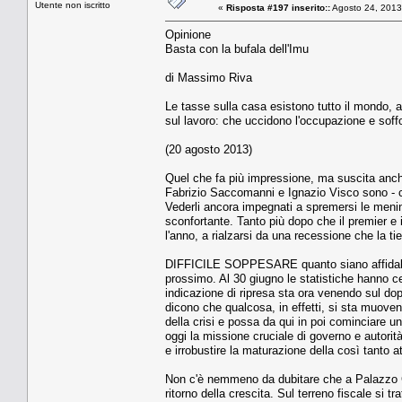
Utente non iscritto
«
Risposta #197 inserito::
Agosto 24, 2013
Opinione
Basta con la bufala dell'Imu
di Massimo Riva
Le tasse sulla casa esistono tutto il mondo, 
sul lavoro: che uccidono l'occupazione e soffo
(20 agosto 2013)
Quel che fa più impressione, ma suscita anche
Fabrizio Saccomanni e Ignazio Visco sono - ci
Vederli ancora impegnati a spremersi le mening
sconfortante. Tanto più dopo che il premier e 
l'anno, a rialzarsi da una recessione che la t
DIFFICILE SOPPESARE quanto siano affidabili 
prossimo. Al 30 giugno le statistiche hanno cer
indicazione di ripresa sta ora venendo sul dop
dicono che qualcosa, in effetti, si sta muove
della crisi e possa da qui in poi cominciare u
oggi la missione cruciale di governo e autori
e irrobustire la maturazione della così tanto 
Non c'è nemmeno da dubitare che a Palazzo Chigi
ritorno della crescita. Sul terreno fiscale si t