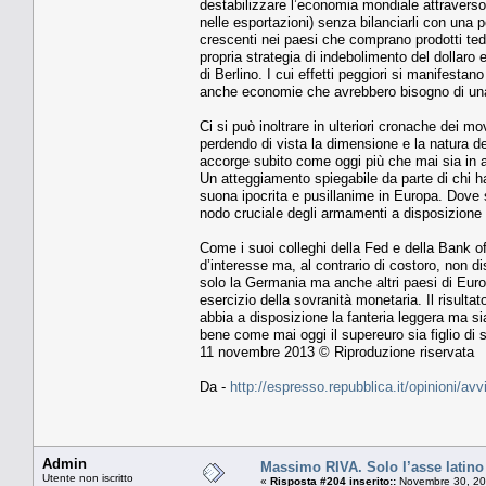
destabilizzare l’economia mondiale attraverso
nelle esportazioni) senza bilanciarli con una p
crescenti nei paesi che comprano prodotti ted
propria strategia di indebolimento del dollaro
di Berlino. I cui effetti peggiori si manifesta
anche economie che avrebbero bisogno di una m
Ci si può inoltrare in ulteriori cronache dei mo
perdendo di vista la dimensione e la natura de
accorge subito come oggi più che mai sia in att
Un atteggiamento spiegabile da parte di chi ha 
suona ipocrita e pusillanime in Europa. Dove si
nodo cruciale degli armamenti a disposizione
Come i suoi colleghi della Fed e della Bank of
d’interesse ma, al contrario di costoro, non 
solo la Germania ma anche altri paesi di Eurolan
esercizio della sovranità monetaria. Il risult
abbia a disposizione la fanteria leggera ma sia
bene come mai oggi il supereuro sia figlio di 
11 novembre 2013 © Riproduzione riservata
Da -
http://espresso.repubblica.it/opinioni/a
Admin
Massimo RIVA. Solo l’asse latino 
Utente non iscritto
«
Risposta #204 inserito::
Novembre 30, 20