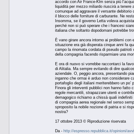
accordo con Air France-Klm senza più l’acqua 
liquidità per mezzo miliardo riuscirà a tenere 
comunque ad aggravare il versante debitorio de
il blocco delle forniture di carburante. Ne r
Insomma, se il governo Letta voleva acquist
perché non si può sperare che i francesi sian
italiana che soltanto dopodomani potrebbe tr
È vano girare ancora intorno ai problemi con 
situazione era già disperata cinque anni fa qu
campo la rinomata cordata di pseudo patrioti c
della compagnia facendo risparmiare una mont
E ora di nuovo si vorrebbe raccontarci la favo
di Alitalia. Ma sempre evitando di dire qualcos
aziendale. O, peggio ancora, presentando piani 
inganno che ormai è arduo non considerare cal
portafoglio degli italiani meriterebbero un po’ 
Finora gli interventi pubblici non hanno fatto 
regole mercantili, strapazzare utenti e contr
demagogico richiamo a chissà quali indefiniti 
di compagnia aerea regionale nel senso sempre
sproposito la nobile nozione di patria e si ri
nostra?
17 ottobre 2013 © Riproduzione riservata
Da -
http://espresso.repubblica.it/opinioni/av