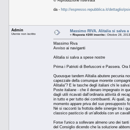
© Riproduzione riservata
da -
http://espresso.repubblica.it/dettaglio/ps
Admin
Massimo RIVA. Alitalia si salva a
Utente non iscritto
«
Risposta #200 inserito::
Ottobre 28, 2013
Massimo Riva
Avviso ai naviganti
Alitalia si salva a spese nostre
Prima i Patrioti di Berlusconi e Passera. Ora
Quousque tandem Alitalia abutere pecunia nost
capezzale della comunque morente compagnia a
Alitalia”? E le tasche degli italiani chi le sal
Poste italiane - che il denaro impegnato in q
dagli utili ricavati dall’ordinaria attività di 
in tutto e per tutto dei contribuenti. Ai quali
momento appare priva del suo presupposto fond
Né si racconti la frottola delle sinergie tra i q
classico pasticcio di un’allodola con un cava
Forse l'unico a sollevare almeno uno dei tanti
del Consiglio dicendo che la soluzione abborra