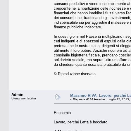
consumi produttivi e viene inesorabilmente at
crescente nella ripartizione delle ricchezze 
finanziari che hanno inaridito i flussi verso l
dei consumi che, trascinando gli investimenti
indispensabile sia per aggredire il malessere
finanze pubbliche indebitate.
In questi giorni nel Paese si moltiplicano i seg
ceti indigenti e di spezzoni di espulsi dalla c
pretesa che le nostre classi dirigenti si rile
utilmente il loro potere. Anziché ricorrere ad a
consimile bigiotteria fiscale, prendano coscie
solidarietà sociale, ma soprattutto un affare e
da chiedersi quanto essa sia praticabile da u
© Riproduzione riservata
Admin
Massimo RIVA. Lavoro, perché Le
Utente non iscritto
«
Risposta #196 inserito::
Luglio 15, 2013,
Economia
Lavoro, perché Letta è bocciato