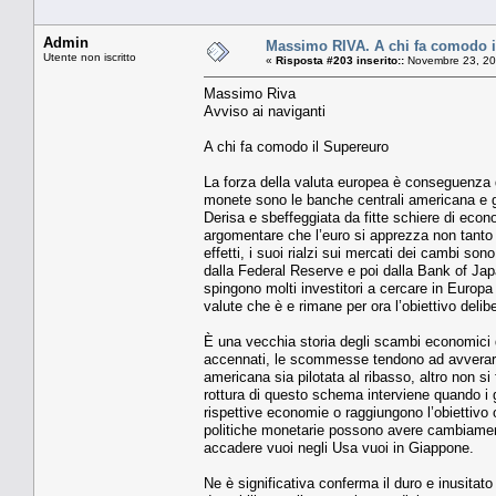
Admin
Massimo RIVA. A chi fa comodo i
Utente non iscritto
«
Risposta #203 inserito::
Novembre 23, 20
Massimo Riva
Avviso ai naviganti
A chi fa comodo il Supereuro
La forza della valuta europea è conseguenza di 
monete sono le banche centrali americana e g
Derisa e sbeffeggiata da fitte schiere di econ
argomentare che l’euro si apprezza non tanto 
effetti, i suoi rialzi sui mercati dei cambi s
dalla Federal Reserve e poi dalla Bank of J
spingono molti investitori a cercare in Europa u
valute che è e rimane per ora l’obiettivo deli
È una vecchia storia degli scambi economici
accennati, le scommesse tendono ad avverarsi
americana sia pilotata al ribasso, altro non si
rottura di questo schema interviene quando i g
rispettive economie o raggiungono l’obiettivo o
politiche monetarie possono avere cambiament
accadere vuoi negli Usa vuoi in Giappone.
Ne è significativa conferma il duro e inusita