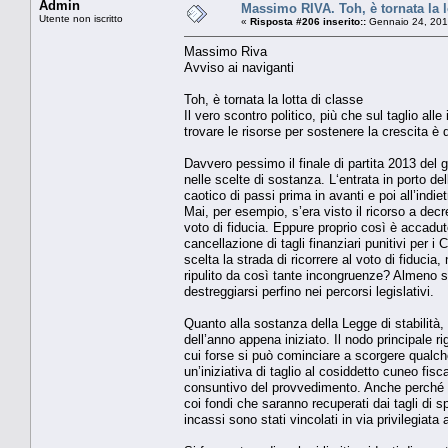
Admin
Massimo RIVA. Toh, è tornata la l
Utente non iscritto
«
Risposta #206 inserito::
Gennaio 24, 201
Massimo Riva
Avviso ai naviganti
Toh, è tornata la lotta di classe
Il vero scontro politico, più che sul taglio al
trovare le risorse per sostenere la crescita è d
Davvero pessimo il finale di partita 2013 del 
nelle scelte di sostanza. L‘entrata in porto del
caotico di passi prima in avanti e poi all’ind
Mai, per esempio, s’era visto il ricorso a dec
voto di fiducia. Eppure proprio così è accadut
cancellazione di tagli finanziari punitivi pe
scelta la strada di ricorrere al voto di fiduc
ripulito da così tante incongruenze? Almeno si
destreggiarsi perfino nei percorsi legislativi.
Quanto alla sostanza della Legge di stabilità, 
dell’anno appena iniziato. Il nodo principale r
cui forse si può cominciare a scorgere qualc
un’iniziativa di taglio al cosiddetto cuneo fis
consuntivo del provvedimento. Anche perché ha
coi fondi che saranno recuperati dai tagli di s
incassi sono stati vincolati in via privilegiata