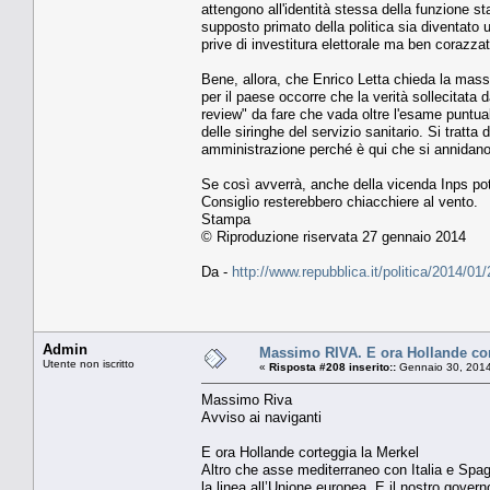
attengono all'identità stessa della funzione st
supposto primato della politica sia diventato u
prive di investitura elettorale ma ben corazzat
Bene, allora, che Enrico Letta chieda la mas
per il paese occorre che la verità sollecitata 
review" da fare che vada oltre l'esame puntuale
delle siringhe del servizio sanitario. Si tratta
amministrazione perché è qui che si annidano l
Se così avverrà, anche della vicenda Inps potr
Consiglio resterebbero chiacchiere al vento.
Stampa
© Riproduzione riservata 27 gennaio 2014
Da -
http://www.repubblica.it/politica/2014/0
Admin
Massimo RIVA. E ora Hollande cor
Utente non iscritto
«
Risposta #208 inserito::
Gennaio 30, 2014
Massimo Riva
Avviso ai naviganti
E ora Hollande corteggia la Merkel
Altro che asse mediterraneo con Italia e Spag
la linea all’Unione europea. E il nostro governo