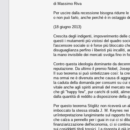
di Massimo Riva
Per uscire dalla recessione bisogna ridurre le
o non può farlo, anche perché è in ostaggio de
(18 giugno 2013)
Crescita degli indigenti, impoverimento dell
questi i mutamenti più vistosi del quadro socio
l'ascensore sociale si è forse più bloccato che
disuguaglianza perfino i liberisti più incalliti
la mano invisibile dei mercati svolga fino in fon
Contro questa ideologia dominante da decenni 
reputazione. Da ultimo il premio Nobel, Joseph 
Il suo teorema si può sintetizzare così: la cre
ma ormai ne è divenuta anche causa di aggrava
la caduta della domanda per consumi su cui si 
vitale anche agli spiriti animali del mercato n
che gli "happy few", pur carichi di soldi, ali
dalla quantità di reddito a disposizione dell
Per questo teorema Stiglitz non riceverà un alt
imboccato la stessa strada J. M. Keynes nei s
un'interpretazione lungimirante sul rapporto fr
che calza a pennello per i guai in cui ci si d
finanziarizzazione dell'economia, ci si contin
sui cosiddetti titoli tossici. La risposta è gi