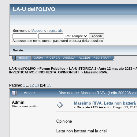
LA-U dell'OLIVO
Benvenuto!
Accedi
o
registrati
.
Accesso con nome utente, password e durata della sessione
Notizie
:
HOME
GUIDA
RICERCA
AGENDA
ACCEDI
REGISTRATI
LA-U dell'OLIVO
>
Forum Pubblico
>
LA-U STORICA 2 -Ante 12 maggio 2023 
INVESTICATIVO d'INCHIESTA. OPINIONISTI.
>
Massimo RIVA.
Pagine:
1
...
12
13
[
14
]
15
Autore
Discussione: Massimo RIVA. (Letto 200236 vol
Admin
Massimo RIVA. Letta non batterà 
Utente non iscritto
«
Risposta #195 inserito::
Giugno 23, 2013
Opinione
Letta non batterà mai la crisi