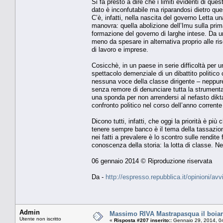
Si fa presto a dire che i limiti evidenti di que
dato è inconfutabile ma riparandosi dietro ques
C’è, infatti, nella nascita del governo Letta u
manovra: quella abolizione dell’Imu sulla prim
formazione del governo di larghe intese. Da un
meno da spesare in alternativa proprio alle ri
di lavoro e imprese.
Cosicchè, in un paese in serie difficoltà per 
spettacolo demenziale di un dibattito politic
nessuna voce della classe dirigente – neppure 
senza remore di denunciare tutta la strumenta
una sponda per non arrendersi al nefasto dikta
confronto politico nel corso dell’anno corrent
Dicono tutti, infatti, che oggi la priorità è p
tenere sempre banco è il tema della tassazione 
nei fatti a prevalere è lo scontro sulle rendite 
conoscenza della storia: la lotta di classe. Ne
06 gennaio 2014 © Riproduzione riservata
Da -
http://espresso.repubblica.it/opinioni/av
Admin
Massimo RIVA Mastrapasqua il boiard
Utente non iscritto
«
Risposta #207 inserito::
Gennaio 29, 2014, 0