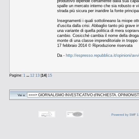
produttivo dipende certamente dalla sua capa
spalle un mercato interno che sia robusto e vi
strada più sicura per inaridire la fonte princi
Insegnamenti i quali sottolineano la miope ottus
d’uscita dalla crisi. Abbaglio tanto più grave 
una variante di quella politica di mera soprav
cambio. Cosicché cambia il nome della droga ma
monte di una classe imprenditoriale in troppo 
17 febbraio 2014 © Riproduzione riservata
Da -
http://espresso.repubblica.it/opinioni/
Pagine:
1
...
12
13
[
14
]
15
Vai a:
Powered by SMF 1