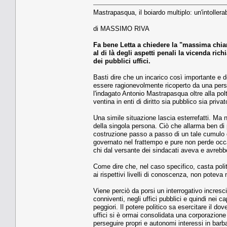
Mastrapasqua, il boiardo multiplo: un'intoller
di MASSIMO RIVA
Fa bene Letta a chiedere la "massima chiar
al di là degli aspetti penali la vicenda ri
dei pubblici uffici.
Basti dire che un incarico così importante e de
essere ragionevolmente ricoperto da una perso
l'indagato Antonio Mastrapasqua oltre alla poltr
ventina in enti di diritto sia pubblico sia privat
Una simile situazione lascia esterrefatti. Ma
della singola persona. Ciò che allarma ben di p
costruzione passo a passo di un tale cumulo 
governato nel frattempo e pure non perde occ
chi dal versante dei sindacati aveva e avrebbe 
Come dire che, nel caso specifico, casta polit
ai rispettivi livelli di conoscenza, non poteva
Viene perciò da porsi un interrogativo incresc
conniventi, negli uffici pubblici e quindi nei c
peggiori. Il potere politico sa esercitare il d
uffici si è ormai consolidata una corporazione d
perseguire propri e autonomi interessi in barb