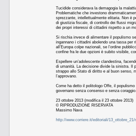
Tucidide considerava la demagogia la malatt
Problematiche che investono drammaticamente v
sprezzante, intellettualmente elitaria. Non è 
di giustizia fiscale, di controllo dei flussi mig
dei propri interessi di cittadini rispetto a un 
Si rischia invece di alimentare il populismo se
ingannano i cittadini abolendo una tassa per ri
all’Europa colpe nazionali, se l’ordine pubblic
confine fra le due opzioni è subito visibile, c
Espellere un’adolescente clandestina, facendo
di umanità. La decisione divide la sinistra. I
strappo allo Stato di diritto e al buon senso, m
l’approvano.
Come ha detto il politologo Offe, il populism
governano senza consenso e senza coraggio. I
23 ottobre 2013 (modifica il 23 ottobre 2013)
© RIPRODUZIONE RISERVATA
Massimo Nava
http://www.corriere.it/editoriali/13_ottobre_