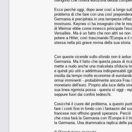
ritengono che l'intera eurozona debba compiere
Ecco perché oggi, dopo aver così a lungo subit
problema di che fare con una così preponderan
Germania è precipitata in una tempesta inflaz
mostruosi. Keynes ci ha insegnato che le respo
di Weimar ebbe come innesco principale l'eso
Versailles. Ma è un fatto che non altri se non 
potere a Hitler, così trascinando l'Europa e i
stessa nella più grave rovina della sua storia.
Con queste vicende sullo sfondo non è arduo spi
Germania. Ma il fatto che questa paura di rica
mette a nudo anche una malcelata sfiducia tede
e quindi più utili o addirittura indispensabili
insidia da tempo molte economie di eurolandia. 
ormai imminenti - probabilmente ancora Frau M
monetario dell'euro. Proprio alla luce della st
sua linea rigorista possa - questa sì oggi - rep
seppure fuori dai confini tedeschi.
Cosicché il cuore del problema, a questo punto,
fare i conti fino in fondo con i fantasmi del s
francese non offrono grandi speranze. Perciò l
che cosa farà la Germania con l'Europa è il t
la Germania. Una drammatica replica delle pa