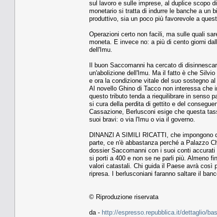
sul lavoro e sulle imprese, al duplice scopo di
monetario si tratta di indurre le banche a un bi
produttivo, sia un poco più favorevole a quest
Operazioni certo non facili, ma sulle quali sa
moneta. E invece no: a più di cento giorni dal
dell'Imu.
Il buon Saccomanni ha cercato di disinnescare 
un'abolizione dell'Imu. Ma il fatto è che Silvi
e ora la condizione vitale del suo sostegno al
Al novello Ghino di Tacco non interessa che in 
questo tributo tenda a riequilibrare in senso 
si cura della perdita di gettito e del consegu
Cassazione, Berlusconi esige che questa tas
suoi bravi: o via l'Imu o via il governo.
DINANZI A SIMILI RICATTI, che impongono di c
parte, ce n'è abbastanza perché a Palazzo Chigi
dossier Saccomanni con i suoi conti accurati h
si porti a 400 e non se ne parli più. Almeno fi
valori catastali. Chi guida il Paese avrà così
ripresa. I berlusconiani faranno saltare il ban
© Riproduzione riservata
da -
http://espresso.repubblica.it/dettaglio/b