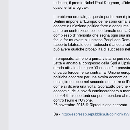
tedesca, il premio Nobel Paul Krugman, «l’idea
qualche falla logica».
Il problema cruciale, a questo punto, non è pi
Berlino impone all’Europa: ce ne sono ormai a
occorre è un’azione politica forte e congiunta
aprire un contenzioso politico formale con l
complesso d’inferiorità che segna ogni sua iniz
facile far muovere all’unisono Parigi con Roma
rapporto bilaterale con i tedeschi è ancora rad
può avere qualche probabilità di successo nel
In proposito, almeno a prima vista, si può ric
Letta è andato al congresso della Spd a Lipsi
strada attuale del rigore “über alles” le pros
di partiti ferocemente contrari all’Unione europ
politiche concrete per una svolta economica in
consiglio europeo nel secondo semestre dell’an
come si diceva una volta. Sopratutto perché - 
economici delle novità comincerebbero a manif
nel 2016. Troppo tardi sia per rispondere al m
contro l’euro e l’Unione.
26 novembre 2013 © Riproduzione riservata
Da -
http://espresso.repubblica.it/opinioni/av