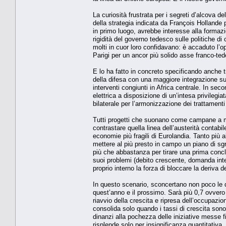
La curiosità frustrata per i segreti d’alcova de
della strategia indicata da François Hollande p
in primo luogo, avrebbe interesse alla formazi
rigidità del governo tedesco sulle politiche di
molti in cuor loro confidavano: è accaduto l’opp
Parigi per un ancor più solido asse franco-ted
E lo ha fatto in concreto specificando anche tr
della difesa con una maggiore integrazione su
interventi congiunti in Africa centrale. In se
elettrica a disposizione di un’intesa privilegia
bilaterale per l’armonizzazione dei trattamenti
Tutti progetti che suonano come campane a mor
contrastare quella linea dell’austerità contabi
economie più fragili di Eurolandia. Tanto più a
mettere al più presto in campo un piano di sgra
più che abbastanza per tirare una prima conclu
suoi problemi (debito crescente, domanda inter
proprio interno la forza di bloccare la deriva 
In questo scenario, sconcertano non poco le d
quest’anno e il prossimo. Sarà più 0,7 ovvero
riavvio della crescita e ripresa dell’occupazion
consolida solo quando i tassi di crescita son
dinanzi alla pochezza delle iniziative messe f
risplende solo per insignificanza quantitativa