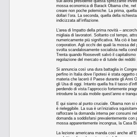
sull’allora presidente questa sprezzante invett
mossa economica di Barack Obama che, nel suo
creare non poche polemiche. La prima, quella 
dollari l’ora. La seconda, quella della richies
indicizzata all’inflazione.
L'area di Impatto della prima novità – ancorc
migliaia di lavoratori. Soltanto col tempo, attra
numericamente più significativa. Ma ciò è bast
corporation. Agli occhi dei quali la mossa de
svolta scandalosamente socialista nella cond
Trenta quando Roosevelt salvò il capitalismo a
regolazione del mercato e di tutele dei redditi 
Si annuncia così una dura battaglia in Congre
perfino in Italia dove l’ipotesi è stata oggetto
materia che lacerò il Paese durante gli Anni Ot
gli Usa di oggi. Intanto quella fra il tasso d’i
perdendo di vista l’approccio fortemente prag
introdurre la scala mobile quest’anno e tranqui
E qui siamo al punto cruciale. Obama non si 
è rieleggibile. La sua è un’iniziativa squisit
rafforzare la domanda interna per consumi nel
domanda a soddisfarsi prevalentemente con pro
mossa apparentemente incongrua, la Casa Bian
La lezione americana manda così anche all’Eu