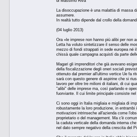
di Massimo Riva
La disoccupazione è una malattia di massa da 
assumere.
In realtà tutto dipende dal crollo della doman
(04 luglio 2013)
Ora «le imprese non hanno più alibi per non 
Letta ha voluto sintetizzare il senso delle mo
mezzo di fondi strappati in sede europea né il 
chissà quale campagna acquisti da parte dell
Magari gli imprenditori che già avevano esige
della fiscalizzazione degli oneri sociali prev
ottenuto dal premier all'ultimo vertice Ue fa 
sarà con questo genere di aspirine che si riu
lavoro per oltre tre milioni di italiani, di cui
"alibi" delle imprese ma, così parlando e oper
fuorviante. Il cui limite principale consiste ne
Ci sono oggi in Italia migliaia e migliaia di 
robustamente la loro produzione, in entrambi 
motivazioni intrinseche all'azienda come l'obs
proprietario o del management. Ma c'è comun
la caduta verticale della domanda interna che 
nel dato sempre negativo della crescita del Pi