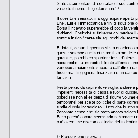
Stato accontentarsi di esercitare il suo contr
va sotto il nome di "golden share"?
Il quesito è sensato, ma oggi appare aperto pi
Enel, Eni e Finmeccanica a fini di riduzione de
Borsa il ricavato supererebbe di poco la ventina
dividendi. Cosicché si finirebbe col perdere il 
somma insignificante sia agli occhi dei mercat
E, infatti, dentro il governo si sta guardando a
queste sarebbe quella di usare il valore delle 
garanzie, potrebbero spuntare tassi d'interess
accadrebbe sui mercati di fronte all'emissione di
verrebbe ampiamente superato dall'altro a caus
Insomma, l'ingegneria finanziaria è un campo 
fantasia.
Resta perciò da capire dove voglia andare a pa
impellenti necessità di cassa è fuor di dubbio.
obbedisse non all'esigenza di ridurre volume e 
temporanei per scelte politiche di parte corre
simile dubbio increscioso il fatto che lo stop
Zanonato senza che sia stato ancora sciolto i
Ecco perché appare necessario richiamare un'
può avere fine diverso dal taglio dell'indebita
© Riproduzione riservata