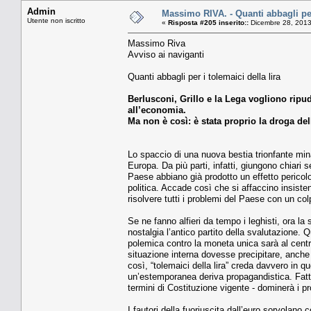
Admin
Massimo RIVA. - Quanti abbagli per 
Utente non iscritto
«
Risposta #205 inserito::
Dicembre 28, 2013
Massimo Riva
Avviso ai naviganti
Quanti abbagli per i tolemaici della lira
Berlusconi, Grillo e la Lega vogliono ripud
all’economia.
Ma non è così: è stata proprio la droga del
Lo spaccio di una nuova bestia trionfante minacci
Europa. Da più parti, infatti, giungono chiari
Paese abbiano già prodotto un effetto pericolo
politica. Accade così che si affaccino insiste
risolvere tutti i problemi del Paese con un colp
Se ne fanno alfieri da tempo i leghisti, ora la
nostalgia l’antico partito della svalutazione. 
polemica contro la moneta unica sarà al centr
situazione interna dovesse precipitare, anche
così, “tolemaici della lira” creda davvero in qu
un’estemporanea deriva propagandistica. Fatt
termini di Costituzione vigente - dominerà i p
I fautori della fuoriuscita dall’euro sorvolano