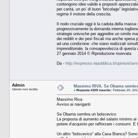
contengono idee valide e propositi apprezzabi
per carità, un po’ di buon “bricolage” legisla
regime il motore della crescita.
Il nodo cruciale oggi è la caduta della massa 
progressivamente la domanda interna togliend
strategie univoche per aggredire un simile mac
dei redditi e dei pesi fiscali ma anche spesa p
ad una condizione: che siano realizzati simult
imprenditoriale, la consapevolezza di questa
27 gennaio 2014 © Riproduzione riservata
Da -
http://espresso.repubblica.it/opinioni/av
Admin
Massimo RIVA. Se Obama sembra
Utente non iscritto
«
Risposta #209 inserito::
Febbraio 20, 201
Massimo Riva
Avviso ai naviganti
Se Obama sembra un bolscevico
La proposta di aumento del salario minimo ai d
potere d’acquisto per rafforzare i consumi. E 
Un altro “bolscevico” alla Casa Bianca? Sono 