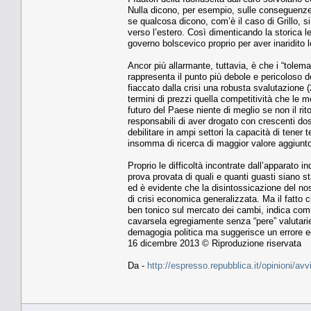
Nulla dicono, per esempio, sulle conseguenze
se qualcosa dicono, com’è il caso di Grillo, s
verso l’estero. Così dimenticando la storica l
governo bolscevico proprio per aver inaridito 
Ancor più allarmante, tuttavia, è che i “tolema
rappresenta il punto più debole e pericoloso de
fiaccato dalla crisi una robusta svalutazione (
termini di prezzi quella competitività che le m
futuro del Paese niente di meglio se non il rit
responsabili di aver drogato con crescenti dos
debilitare in ampi settori la capacità di tener 
insomma di ricerca di maggior valore aggiunt
Proprio le difficoltà incontrate dall’apparato 
prova provata di quali e quanti guasti siano st
ed è evidente che la disintossicazione del nos
di crisi economica generalizzata. Ma il fatto
ben tonico sul mercato dei cambi, indica comun
cavarsela egregiamente senza “pere” valutarie
demagogia politica ma suggerisce un errore ec
16 dicembre 2013 © Riproduzione riservata
Da -
http://espresso.repubblica.it/opinioni/avv