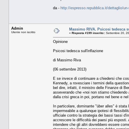
da -
http://espresso.repubblica.it/dettaglio/un
Admin
Massimo RIVA. Psicosi tedesca su
Utente non iscritto
«
Risposta #199 inserito::
Settembre 20, 20
Opinione
Psicosi tedesca sull'inflazione
di Massimo Riva
(06 settembre 2013)
E se invece di continuare a chiedersi che cos
Kennedy, a rovesciare i termini della questi
bel dire, infatti, il ministro delle Finanze d
asseverando che «noi non stiamo chiedendo agl
dalla crisi greca in poi, portano nel bene e n
In particolare, dominante "über alles" è stat
impermeabile a qualunque ipotesi di flessibil
ufficiale contro la strategia dei bassi tassi 
accrescere le difficoltà dei paesi più esposti.
intendere che gli altri dovrebbero essere come