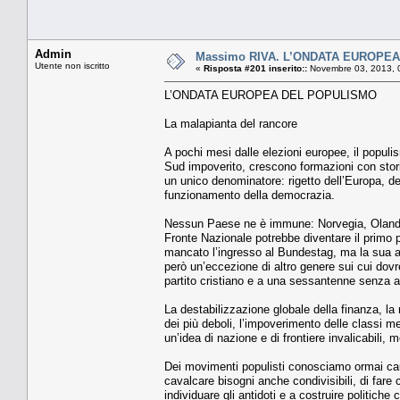
Admin
Massimo RIVA. L’ONDATA EUROPEA 
Utente non iscritto
«
Risposta #201 inserito::
Novembre 03, 2013, 
L’ONDATA EUROPEA DEL POPULISMO
La malapianta del rancore
A pochi mesi dalle elezioni europee, il popul
Sud impoverito, crescono formazioni con stori
un unico denominatore: rigetto dell’Europa, dell
funzionamento della democrazia.
Nessun Paese ne è immune: Norvegia, Olanda, A
Fronte Nazionale potrebbe diventare il primo 
mancato l’ingresso al Bundestag, ma la sua a
però un’eccezione di altro genere sui cui dovre
partito cristiano e a una sessantenne senza ap
La destabilizzazione globale della finanza, la 
dei più deboli, l’impoverimento delle classi med
un’idea di nazione e di frontiere invalicabili, 
Dei movimenti populisti conosciamo ormai ca
cavalcare bisogni anche condivisibili, di far
individuare gli antidoti e a costruire politiche