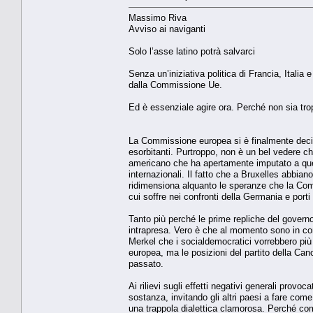
Massimo Riva
Avviso ai naviganti
Solo l’asse latino potrà salvarci
Senza un’iniziativa politica di Francia, Italia
dalla Commissione Ue.
Ed è essenziale agire ora. Perché non sia tro
La Commissione europea si è finalmente deci
esorbitanti. Purtroppo, non è un bel vedere c
americano che ha apertamente imputato a quell
internazionali. Il fatto che a Bruxelles abbia
ridimensiona alquanto le speranze che la Comm
cui soffre nei confronti della Germania e port
Tanto più perché le prime repliche del gover
intrapresa. Vero è che al momento sono in cor
Merkel che i socialdemocratici vorrebbero pi
europea, ma le posizioni del partito della Can
passato.
Ai rilievi sugli effetti negativi generali provo
sostanza, invitando gli altri paesi a fare co
una trappola dialettica clamorosa. Perché come