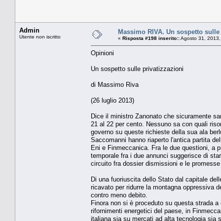
Admin
Massimo RIVA. Un sospetto sulle 
Utente non iscritto
«
Risposta #198 inserito::
Agosto 31, 2013,
Opinioni
Un sospetto sulle privatizzazioni
di Massimo Riva
(26 luglio 2013)
Dice il ministro Zanonato che sicuramente sar
21 al 22 per cento. Nessuno sa con quali risor
governo su queste richieste della sua ala berlu
Saccomanni hanno riaperto l'antica partita dell
Eni e Finmeccanica. Fra le due questioni, a p
temporale fra i due annunci suggerisce di stare
circuito fra dossier dismissioni e le promesse
Di una fuoriuscita dello Stato dal capitale dell
ricavato per ridurre la montagna oppressiva d
contro meno debito.
Finora non si è proceduto su questa strada a c
rifornimenti energetici del paese, in Finmeccan
italiana sia su mercati ad alta tecnologia sia 