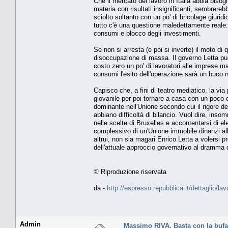
Che il mercato del lavoro in Italia abbia bisog
materia con risultati insignificanti, sembrere
sciolto soltanto con un po' di bricolage giurid
tutto c'è una questione maledettamente reale: 
consumi e blocco degli investimenti.
Se non si arresta (e poi si inverte) il moto di
disoccupazione di massa. Il governo Letta può
costo zero un po' di lavoratori alle imprese m
consumi l'esito dell'operazione sarà un buco n
Capisco che, a fini di teatro mediatico, la via
giovanile per poi tornare a casa con un poco d
dominante nell'Unione secondo cui il rigore de
abbiano difficoltà di bilancio. Vuol dire, inso
nelle scelte di Bruxelles e accontentarsi di 
complessivo di un'Unione immobile dinanzi all
altrui, non sia magari Enrico Letta a volersi pr
dell'attuale approccio governativo al dramma 
© Riproduzione riservata
da -
http://espresso.repubblica.it/dettaglio/l
Admin
Massimo RIVA. Basta con la bufa