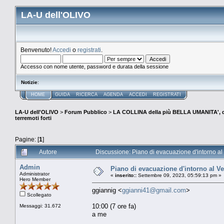
LA-U dell'OLIVO
Benvenuto!
Accedi
o
registrati
.
Accesso con nome utente, password e durata della sessione
Notizie
:
HOME
GUIDA
RICERCA
AGENDA
ACCEDI
REGISTRATI
LA-U dell'OLIVO
>
Forum Pubblico
>
LA COLLINA della più BELLA UMANITA', 
terremoti forti
Pagine: [
1
]
Autore
Discussione: Piano di evacuazione d'intorno al V
Admin
Piano di evacuazione d'intorno al Ve
Administrator
«
inserito::
Settembre 09, 2023, 05:59:13 pm »
Hero Member
ggiannig <
ggianni41@gmail.com
>
Scollegato
10:00 (7 ore fa)
Messaggi: 31.672
a me