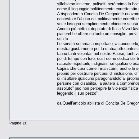
sillabiamo insieme, pulisciti però prima la b
come il linguaggio politicamente corretto stia
A rispondere a Concita De Gregorio è nuovamen
contesto e l’abuso del politicamente corretto no
volte bisogna semplicemente chiedere scusa. 
Ancora più netto il deputato di Italia Viva Da
piacerebbe offrire soltanto un consiglio: prov
schifo.
Le servirà semmai a rispettarlo, a conoscerlo
mostra giustamente per la statua ottocentesca
fanno tanti volontari nel nostro Paese, tanti 
po’ di tempo con loro, così come dedica del
naturale rispettarli, indignarsi se qualcuno o
Capirà che così come i manicomi, anche le scuo
proprio per costruire percorsi di inclusione, 
di insultare qualcuno paragonandolo al propr
persone con disabilità, la aiuterà a comprender
assoluto” può non percepire la violenza fisica 
leggendo il suo pezzo”.
da Quell’articolo abilista di Concita De Greg
Pagine: [
1
]