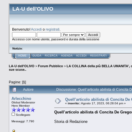
LA-U dell'OLIVO
Benvenuto!
Accedi
o
registrati
.
Accesso con nome utente, password e durata della sessione
Notizie
:
HOME
GUIDA
RICERCA
AGENDA
ACCEDI
REGISTRATI
LA-U dell'OLIVO
>
Forum Pubblico
>
LA COLLINA della più BELLA UMANITA', 
sue scuse..
Pagine: [
1
]
Autore
Discussione: Quell’articolo abilista di Concita 
Arlecchino
Quell’articolo abilista di Concita De
Global Moderator
«
inserito::
Agosto 17, 2023, 06:28:04 pm »
Hero Member
Quell’articolo abilista di Concita De Greg
Scollegato
Storia di Redazione
Messaggi: 7.790