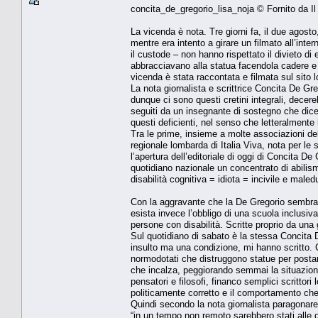
concita_de_gregorio_lisa_noja © Fornito da Il
La vicenda è nota. Tre giorni fa, il due agost
mentre era intento a girare un filmato all’inte
il custode – non hanno rispettato il divieto di 
abbracciavano alla statua facendola cadere e 
vicenda è stata raccontata e filmata sul sito
La nota giornalista e scrittrice Concita De G
dunque ci sono questi cretini integrali, decere
seguiti da un insegnante di sostegno che dicev
questi deficienti, nel senso che letteralmente
Tra le prime, insieme a molte associazioni del
regionale lombarda di Italia Viva, nota per le 
l’apertura dell’editoriale di oggi di Concita D
quotidiano nazionale un concentrato di abilism
disabilità cognitiva = idiota = incivile e mal
Con la aggravante che la De Gregorio sembra q
esista invece l’obbligo di una scuola inclusiv
persone con disabilità. Scritte proprio da una g
Sul quotidiano di sabato è la stessa Concita
insulto ma una condizione, mi hanno scritt
normodotati che distruggono statue per posta
che incalza, peggiorando semmai la situazion
pensatori e filosofi, financo semplici scrittor
politicamente corretto e il comportamento che
Quindi secondo la nota giornalista paragonare
“in un tempo non remoto sarebbero stati alle d