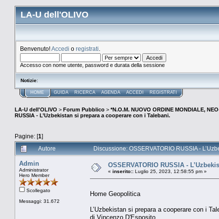
LA-U dell'OLIVO
Benvenuto!
Accedi
o
registrati
.
Accesso con nome utente, password e durata della sessione
Notizie
:
HOME
GUIDA
RICERCA
AGENDA
ACCEDI
REGISTRATI
LA-U dell'OLIVO
>
Forum Pubblico
>
*N.O.M. NUOVO ORDINE MONDIALE, NEO-
RUSSIA - L’Uzbekistan si prepara a cooperare con i Talebani.
Pagine: [
1
]
Autore
Discussione: OSSERVATORIO RUSSIA - L’Uzbekis
Admin
OSSERVATORIO RUSSIA - L’Uzbekistan
Administrator
«
inserito::
Luglio 25, 2023, 12:58:55 pm »
Hero Member
Scollegato
Home Geopolitica
Messaggi: 31.672
L’Uzbekistan si prepara a cooperare con i Tal
di Vincenzo D'Esposito