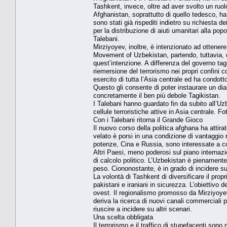
Tashkent, invece, oltre ad aver svolto un ruo
Afghanistan, soprattutto di quello tedesco, ha 
sono stati già rispediti indietro su richiesta 
per la distribuzione di aiuti umanitari alla p
Talebani.
Mirziyoyev, inoltre, è intenzionato ad ottenere un
Movement of Uzbekistan, partendo, tuttavia, d
quest’intenzione. A differenza del governo ta
riemersione del terrorismo nei propri confini 
esercito di tutta l’Asia centrale ed ha condott
Questo gli consente di poter instaurare un dia
concretamente il ben più debole Tagikistan.
I Talebani hanno guardato fin da subito all’Uz
cellule terroristiche attive in Asia centrale. 
Con i Talebani ritorna il Grande Gioco
Il nuovo corso della politica afghana ha attira
velato è porsi in una condizione di vantaggio ri
potenze, Cina e Russia, sono interessate a colm
Altri Paesi, meno poderosi sul piano internazio
di calcolo politico. L’Uzbekistan è pienamente
peso. Ciononostante, è in grado di incidere sul
La volontà di Tashkent di diversificare il pro
pakistani e iraniani in sicurezza. L’obiettivo 
ovest. Il regionalismo promosso da Mirziyoyev
deriva la ricerca di nuovi canali commerciali
riuscire a incidere su altri scenari.
Una scelta obbligata
Il terrorismo e il traffico di stupefacenti son