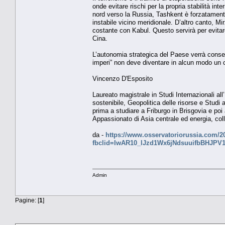
onde evitare rischi per la propria stabilità int
nord verso la Russia, Tashkent è forzatament
instabile vicino meridionale. D’altro canto, Mi
costante con Kabul. Questo servirà per evitare
Cina.
L’autonomia strategica del Paese verrà conser
imperi” non deve diventare in alcun modo un c
Vincenzo D'Esposito
Laureato magistrale in Studi Internazionali all’
sostenibile, Geopolitica delle risorse e Stud
prima a studiare a Friburgo in Brisgovia e po
Appassionato di Asia centrale ed energia, col
da -
https://www.osservatoriorussia.com/20
fbclid=IwAR10_lJzd1Wx6jNdsuuifbBHJP
Admin
Pagine: [
1
]