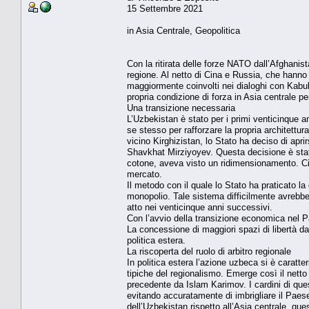
15 Settembre 2021
in Asia Centrale, Geopolitica
Con la ritirata delle forze NATO dall’Afghanist
regione. Al netto di Cina e Russia, che hanno 
maggiormente coinvolti nei dialoghi con Kabul:
propria condizione di forza in Asia centrale p
Una transizione necessaria
L’Uzbekistan è stato per i primi venticinque 
se stesso per rafforzare la propria architettu
vicino Kirghizistan, lo Stato ha deciso di apr
Shavkhat Mirziyoyev. Questa decisione è stat
cotone, aveva visto un ridimensionamento. Ciò
mercato.
Il metodo con il quale lo Stato ha praticato la
monopolio. Tale sistema difficilmente avrebbe 
atto nei venticinque anni successivi.
Con l’avvio della transizione economica nel Pa
La concessione di maggiori spazi di libertà da 
politica estera.
La riscoperta del ruolo di arbitro regionale
In politica estera l’azione uzbeca si è caratter
tipiche del regionalismo. Emerge così il netto
precedente da Islam Karimov. I cardini di ques
evitando accuratamente di imbrigliare il Paese 
dell’Uzbekistan rispetto all’Asia centrale, qu