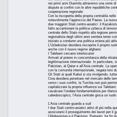
nei primi anni Duemila attraverso una serie d
dispute ai confini con le altre repubbliche cen
cooperazione regionale.
Con la riscoperta della propria centralità nell
notevolmente l’approccio del Paese. La nuova 
due maggiori Stati centro-asiatici: il Kazakis
fatto accantonare la politica uzbeca di tension
centrale dello Stato rispetto alla regione perme
regionalista degli ultimi anni sembra tener con
iniziato a condurre una politica estera più att
L’Uzbekistan desidera riscoprire il proprio ruol
anche con il nuovo regime afghano
I Talebani cercano interlocutori
Arrivati al potere in concomitanza della ritir
legittimazione internazionale. In particolare, si
Pakistan, al Qatar e all’Asia centrale. La sp
con la comunità internazionale, negata loro dur
Gli Stati ai quali Kabul si sta rivolgendo, tut
Cina desidera penetrare nel mercato delle terr
verso i suoi confini, la Turchia non può permet
capitalizzare la propria influenza sui Talebani 
cavalcare l’ondata fondamentalista per rilancia
caleidoscopico, l’Asia centrale gioca un ruol
L’Asia centrale guarda a sud
I due Stati centro-asiatici attivi di più nell
assicurarsi il proseguimento dei lavori per il
l’Afghanistan e il Pakistan. Pertanto, ha fin 