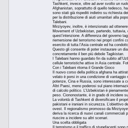
Tashkent, invece, oltre ad aver svolto un ruo
Afghanistan, soprattutto di quello tedesco, ha 
sono stati già rispediti indietro su richiesta 
per la distribuzione di aiuti umanitari alla p
Talebani.
Mirziyoyev, inoltre, è intenzionato ad ottenere un
Movement of Uzbekistan, partendo, tuttavia, d
quest’intenzione. A differenza del governo ta
riemersione del terrorismo nei propri confini 
esercito di tutta l’Asia centrale ed ha condott
Questo gli consente di poter instaurare un dia
concretamente il ben più debole Tagikistan.
I Talebani hanno guardato fin da subito all’Uz
cellule terroristiche attive in Asia centrale. 
Con i Talebani ritorna il Grande Gioco
Il nuovo corso della politica afghana ha attira
velato è porsi in una condizione di vantaggio ri
potenze, Cina e Russia, sono interessate a colm
Altri Paesi, meno poderosi sul piano internazio
di calcolo politico. L’Uzbekistan è pienamente
peso. Ciononostante, è in grado di incidere sul
La volontà di Tashkent di diversificare il pro
pakistani e iraniani in sicurezza. L’obiettivo 
ovest. Il regionalismo promosso da Mirziyoyev
deriva la ricerca di nuovi canali commerciali
riuscire a incidere su altri scenari.
Una scelta obbligata
Il terrorismo e il traffico di stupefacenti son