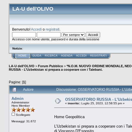
LA-U dell'OLIVO
Benvenuto!
Accedi
o
registrati
.
Accesso con nome utente, password e durata della sessione
Notizie
:
HOME
GUIDA
RICERCA
AGENDA
ACCEDI
REGISTRATI
LA-U dell'OLIVO
>
Forum Pubblico
>
*N.O.M. NUOVO ORDINE MONDIALE, NEO-
RUSSIA - L’Uzbekistan si prepara a cooperare con i Talebani.
Pagine: [
1
]
Autore
Discussione: OSSERVATORIO RUSSIA - L’Uzbekis
Admin
OSSERVATORIO RUSSIA - L’Uzbekistan
Administrator
«
inserito::
Luglio 25, 2023, 12:58:55 pm »
Hero Member
Scollegato
Home Geopolitica
Messaggi: 31.672
L’Uzbekistan si prepara a cooperare con i Tal
di Vincenzo D'Esposito