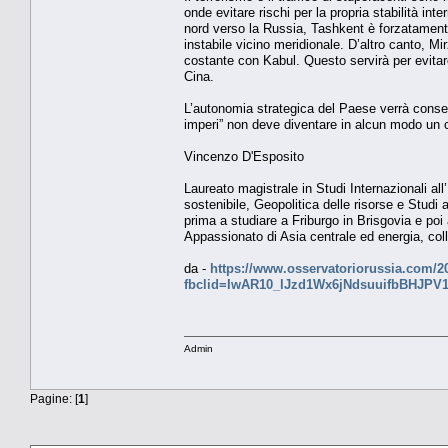
onde evitare rischi per la propria stabilità int
nord verso la Russia, Tashkent è forzatament
instabile vicino meridionale. D’altro canto, Mi
costante con Kabul. Questo servirà per evitare
Cina.
L’autonomia strategica del Paese verrà conser
imperi” non deve diventare in alcun modo un c
Vincenzo D'Esposito
Laureato magistrale in Studi Internazionali all’
sostenibile, Geopolitica delle risorse e Stud
prima a studiare a Friburgo in Brisgovia e po
Appassionato di Asia centrale ed energia, col
da -
https://www.osservatoriorussia.com/20
fbclid=IwAR10_lJzd1Wx6jNdsuuifbBHJP
Admin
Pagine: [
1
]