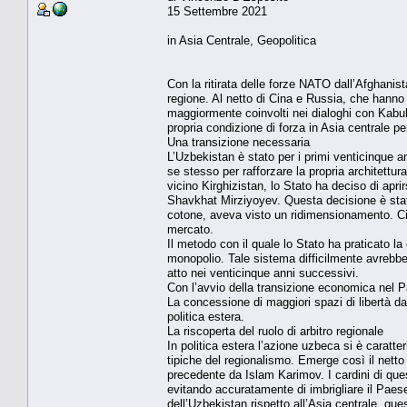
15 Settembre 2021
in Asia Centrale, Geopolitica
Con la ritirata delle forze NATO dall’Afghanist
regione. Al netto di Cina e Russia, che hanno 
maggiormente coinvolti nei dialoghi con Kabul:
propria condizione di forza in Asia centrale p
Una transizione necessaria
L’Uzbekistan è stato per i primi venticinque 
se stesso per rafforzare la propria architettu
vicino Kirghizistan, lo Stato ha deciso di apr
Shavkhat Mirziyoyev. Questa decisione è stat
cotone, aveva visto un ridimensionamento. Ciò
mercato.
Il metodo con il quale lo Stato ha praticato la
monopolio. Tale sistema difficilmente avrebbe 
atto nei venticinque anni successivi.
Con l’avvio della transizione economica nel Pa
La concessione di maggiori spazi di libertà da 
politica estera.
La riscoperta del ruolo di arbitro regionale
In politica estera l’azione uzbeca si è caratter
tipiche del regionalismo. Emerge così il netto
precedente da Islam Karimov. I cardini di ques
evitando accuratamente di imbrigliare il Paese 
dell’Uzbekistan rispetto all’Asia centrale, qu