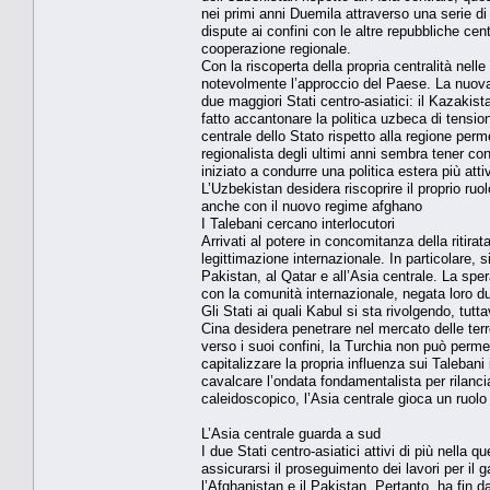
nei primi anni Duemila attraverso una serie d
dispute ai confini con le altre repubbliche cen
cooperazione regionale.
Con la riscoperta della propria centralità nell
notevolmente l’approccio del Paese. La nuova 
due maggiori Stati centro-asiatici: il Kazakis
fatto accantonare la politica uzbeca di tension
centrale dello Stato rispetto alla regione perme
regionalista degli ultimi anni sembra tener con
iniziato a condurre una politica estera più att
L’Uzbekistan desidera riscoprire il proprio ruol
anche con il nuovo regime afghano
I Talebani cercano interlocutori
Arrivati al potere in concomitanza della ritir
legittimazione internazionale. In particolare, si
Pakistan, al Qatar e all’Asia centrale. La sp
con la comunità internazionale, negata loro dur
Gli Stati ai quali Kabul si sta rivolgendo, tut
Cina desidera penetrare nel mercato delle terr
verso i suoi confini, la Turchia non può permet
capitalizzare la propria influenza sui Talebani 
cavalcare l’ondata fondamentalista per rilancia
caleidoscopico, l’Asia centrale gioca un ruol
L’Asia centrale guarda a sud
I due Stati centro-asiatici attivi di più nell
assicurarsi il proseguimento dei lavori per il
l’Afghanistan e il Pakistan. Pertanto, ha fin 