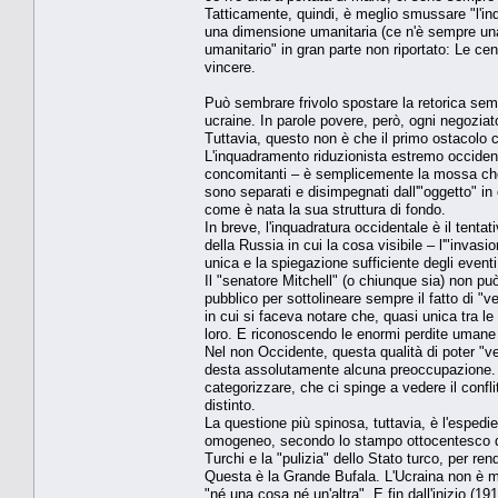
Tatticamente, quindi, è meglio smussare "l'inqu
una dimensione umanitaria (ce n'è sempre una)
umanitario" in gran parte non riportato: Le cen
vincere.
Può sembrare frivolo spostare la retorica sem
ucraine. In parole povere, però, ogni negoziat
Tuttavia, questo non è che il primo ostacolo c
L'inquadramento riduzionista estremo occiden
concomitanti – è semplicemente la mossa che el
sono separati e disimpegnati dall'"oggetto" in
come è nata la sua struttura di fondo.
In breve, l'inquadratura occidentale è il tenta
della Russia in cui la cosa visibile – l'"inva
unica e la spiegazione sufficiente degli event
Il "senatore Mitchell" (o chiunque sia) non pu
pubblico per sottolineare sempre il fatto di 
in cui si faceva notare che, quasi unica tra le
loro. E riconoscendo le enormi perdite umane
Nel non Occidente, questa qualità di poter "v
desta assolutamente alcuna preoccupazione. È 
categorizzare, che ci spinge a vedere il conf
distinto.
La questione più spinosa, tuttavia, è l'espedi
omogeneo, secondo lo stampo ottocentesco di
Turchi e la "pulizia" dello Stato turco, per re
Questa è la Grande Bufala. L'Ucraina non è m
"né una cosa né un'altra". E fin dall'inizio (1