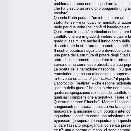
problema sarebbe come inquadrare la missione 
che ha vissuto un anno di propaganda (in gran p
previsto).
Quando Putin parla di "un interlocutore americ
statunitense – e un qualche mandato di autori
ruolo per due volte (nei conflitti israelo-pales
Quali erano le qualità particolari del senatore
conflitto che era in grado di vedere e capire 
grado di assimilare anche il lungo corso dell
dissotterrare la struttura sottostante al conflit
Il nostro ipotetico negoziatore dovrebbe con
una parte della struttura di potere degli Stati 
stato deliberatamente inquadrato in un'ottica
sovrano e ha commesso atrocità sul suo popo
La scelta della narrazione nasconde il più gra
eurasiatico che possa minacciare la supremazi
"intervento umanitario" per "salvare" il popol
L'approccio "Realista" – che espone razionalment
"partito della guerra" ha capito che una sing
qualsiasi spiegazione razionale del conflitto e
qualsiasi comprensione alternativa. Tirare le "
Questo è sempre l'"incubo": Mentre i "colloqu
sanguinanti per strada – spazza via la ragion
Inquadrare la missione di un ipotetico interlocu
inquadrato il conflitto come una missione uma
bypassare (o superare/ri-inquadrare) la quest
Sfidare l'assalto propagandistico senza precede
ce n'è una a portata di mano, ci sono sempre i 