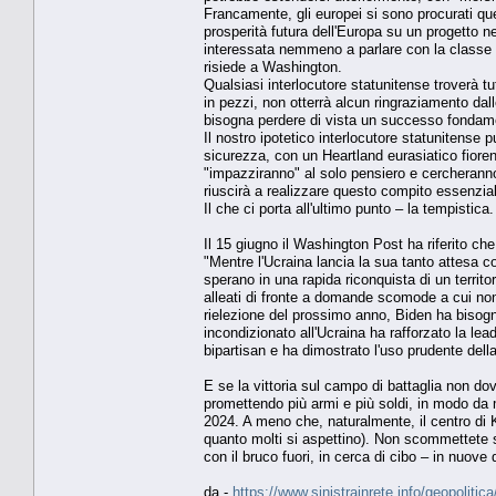
Francamente, gli europei si sono procurati qu
prosperità futura dell'Europa su un progetto 
interessata nemmeno a parlare con la classe po
risiede a Washington.
Qualsiasi interlocutore statunitense troverà tu
in pezzi, non otterrà alcun ringraziamento dal
bisogna perdere di vista un successo fondam
Il nostro ipotetico interlocutore statunitense
sicurezza, con un Heartland eurasiatico fioren
"impazziranno" al solo pensiero e cercherann
riuscirà a realizzare questo compito essenzia
Il che ci porta all'ultimo punto – la tempistic
Il 15 giugno il Washington Post ha riferito che
"Mentre l'Ucraina lancia la sua tanto attesa co
sperano in una rapida riconquista di un territo
alleati di fronte a domande scomode a cui non
rielezione del prossimo anno, Biden ha bisogn
incondizionato all'Ucraina ha rafforzato la lead
bipartisan e ha dimostrato l'uso prudente della
E se la vittoria sul campo di battaglia non d
promettendo più armi e più soldi, in modo da m
2024. A meno che, naturalmente, il centro di
quanto molti si aspettino). Non scommettete 
con il bruco fuori, in cerca di cibo – in nuove d
da -
https://www.sinistrainrete.info/geopolitica