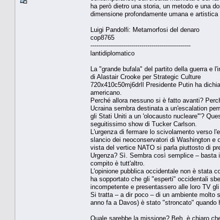
ha però dietro una storia, un metodo e una don
dimensione profondamente umana e artistica (anc
Luigi Pandolfi: Metamorfosi del denaro
cop8765
---------------------------------------------------
lantidiplomatico
La "grande bufala" del partito della guerra e l
di Alastair Crooke per Strategic Culture
720x410c50mj6drIl Presidente Putin ha dichiar
americano.
Perché allora nessuno si è fatto avanti? Perch
Ucraina sembra destinata a un'escalation per
gli Stati Uniti a un 'olocausto nucleare'"? Que
seguitissimo show di Tucker Carlson.
L'urgenza di fermare lo scivolamento verso l'e
slancio dei neoconservatori di Washington e di
vista del vertice NATO si parla piuttosto di pr
Urgenza? Sì. Sembra così semplice – basta iniz
compito è tutt'altro.
L'opinione pubblica occidentale non è stata co
ha sopportato che gli "esperti" occidentali s
incompetente e presentassero alle loro TV gli "
Si tratta – a dir poco – di un ambiente molto s
anno fa a Davos) è stato "stroncato" quando h
Quale sarebbe la missione? Beh, è chiaro che s