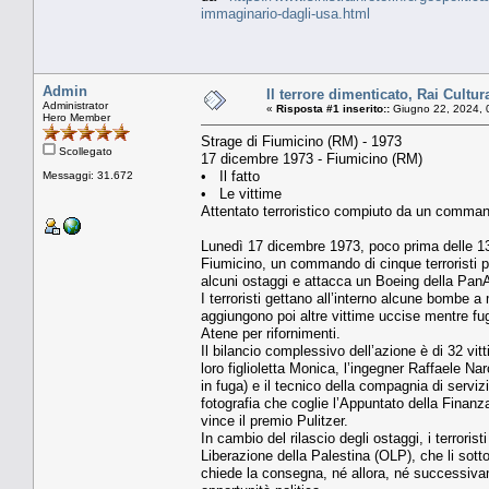
immaginario-dagli-usa.html
Admin
Il terrore dimenticato, Rai Cultur
Administrator
«
Risposta #1 inserito::
Giugno 22, 2024, 
Hero Member
Strage di Fiumicino (RM) - 1973
Scollegato
17 dicembre 1973 - Fiumicino (RM)
• Il fatto
Messaggi: 31.672
• Le vittime
Attentato terroristico compiuto da un comman
Lunedì 17 dicembre 1973, poco prima delle 13, 
Fiumicino, un commando di cinque terroristi 
alcuni ostaggi e attacca un Boeing della PanAm
I terroristi gettano all’interno alcune bombe 
aggiungono poi altre vittime uccise mentre fu
Atene per rifornimenti.
Il bilancio complessivo dell’azione è di 32 vit
loro figlioletta Monica, l’ingegner Raffaele Na
in fuga) e il tecnico della compagnia di servi
fotografia che coglie l’Appuntato della Finanza
vince il premio Pulitzer.
In cambio del rilascio degli ostaggi, i terrori
Liberazione della Palestina (OLP), che li sotto
chiede la consegna, né allora, né successivam