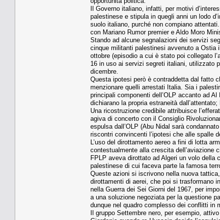
opportunità politica.
Il Governo italiano, infatti, per motivi d’inte
palestinese e stipula in quegli anni un lodo d’i
suolo italiano, purché non compiano attentati
con Mariano Rumor premier e Aldo Moro Ministr
Stando ad alcune segnalazioni dei servizi segre
cinque militanti palestinesi avvenuto a Ostia i
ottobre (episodio a cui è stato poi collegato 
16 in uso ai servizi segreti italiani, utilizzato
dicembre.
Questa ipotesi però è contraddetta dal fatto ch
menzionare quelli arrestati Italia. Sia i palest
principali componenti dell’OLP accanto ad Al 
dichiarano la propria estraneità dall’attentato;
Una ricostruzione credibile attribuisce l’effer
agiva di concerto con il Consiglio Rivoluzionar
espulsa dall’OLP (Abu Nidal sarà condannato
riscontri convincenti l’ipotesi che alle spalle d
L’uso del dirottamento aereo a fini di lotta ar
contestualmente alla crescita dell’aviazione ci
FPLP aveva dirottato ad Algeri un volo della
palestinese di cui faceva parte la famosa ter
Queste azioni si iscrivono nella nuova tattica,
dirottamenti di aerei, che poi si trasformano in
nella Guerra dei Sei Giorni del 1967, per impo
a una soluzione negoziata per la questione pale
dunque nel quadro complesso dei conflitti in 
Il gruppo Settembre nero, per esempio, attivo t