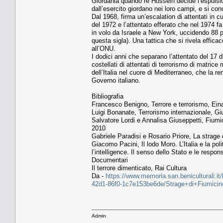
Giordania quando re Hussein decide l’espulsio
dall’esercito giordano nei loro campi, e si concl
Dal 1968, firma un’escalation di attentati in cu
del 1972 e l’attentato efferato che nel 1974
in volo da Israele a New York, uccidendo 88 p
questa sigla). Una tattica che si rivela effica
all’ONU.
I dodici anni che separano l’attentato del 17
costellati di attentati di terrorismo di matric
dell’Italia nel cuore di Mediterraneo, che la r
Governo italiano.
Bibliografia
Francesco Benigno, Terrore e terrorismo, Ein
Luigi Bonanate, Terrorismo internazionale, Gi
Salvatore Lordi e Annalisa Giuseppetti, Fium
2010
Gabriele Paradisi e Rosario Priore, La strag
Giacomo Pacini, Il lodo Moro. L’Italia e la pol
l’intelligence. Il senso dello Stato e le respo
Documentari
Il terrore dimenticato, Rai Cultura
Da -
https://www.memoria.san.beniculturali.i
42d1-86f0-1c7e153be6de/Strage+di+Fiumi
Admin