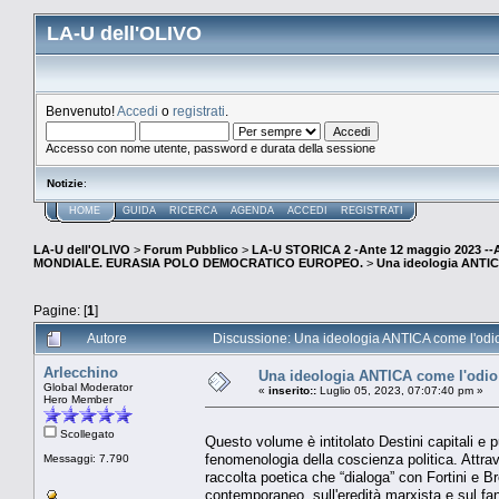
LA-U dell'OLIVO
Benvenuto!
Accedi
o
registrati
.
Accesso con nome utente, password e durata della sessione
Notizie
:
HOME
GUIDA
RICERCA
AGENDA
ACCEDI
REGISTRATI
LA-U dell'OLIVO
>
Forum Pubblico
>
LA-U STORICA 2 -Ante 12 maggio 2023 
MONDIALE. EURASIA POLO DEMOCRATICO EUROPEO.
>
Una ideologia ANTIC
Pagine: [
1
]
Autore
Discussione: Una ideologia ANTICA come l'odio
Arlecchino
Una ideologia ANTICA come l'odio 
Global Moderator
«
inserito::
Luglio 05, 2023, 07:07:40 pm »
Hero Member
Scollegato
Questo volume è intitolato Destini capitali e
fenomenologia della coscienza politica. Attrav
Messaggi: 7.790
raccolta poetica che “dialoga” con Fortini e Br
contemporaneo, sull'eredità marxista e sul f