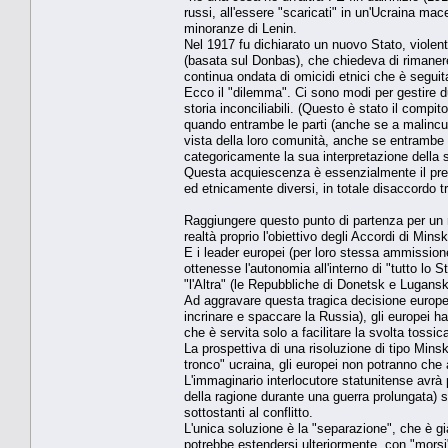
russi, all'essere "scaricati" in un'Ucraina ma
minoranze di Lenin.
Nel 1917 fu dichiarato un nuovo Stato, violen
(basata sul Donbas), che chiedeva di rimanere 
continua ondata di omicidi etnici che è seguita
Ecco il "dilemma". Ci sono modi per gestire d
storia inconciliabili. (Questo è stato il compit
quando entrambe le parti (anche se a malincuor
vista della loro comunità, anche se entrambe le
categoricamente la sua interpretazione della s
Questa acquiescenza è essenzialmente il presu
ed etnicamente diversi, in totale disaccordo tr
Raggiungere questo punto di partenza per un ri
realtà proprio l'obiettivo degli Accordi di Minsk
E i leader europei (per loro stessa ammission
ottenesse l'autonomia all'interno di "tutto lo 
"l'Altra" (le Repubbliche di Donetsk e Lugansk
Ad aggravare questa tragica decisione europea
incrinare e spaccare la Russia), gli europei h
che è servita solo a facilitare la svolta tossi
La prospettiva di una risoluzione di tipo Mins
tronco" ucraina, gli europei non potranno che 
L'immaginario interlocutore statunitense avrà p
della ragione durante una guerra prolungata) s
sottostanti al conflitto.
L'unica soluzione è la "separazione", che è g
potrebbe estendersi ulteriormente, con "morsi" i