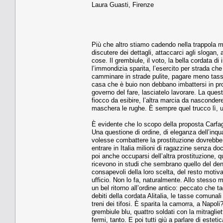
Laura Guasti, Firenze
Più che altro stiamo cadendo nella trappola mag
discutere dei dettagli, attaccarci agli slogan
cose. Il grembiule, il voto, la bella cordata d
l’immondizia sparita, l’esercito per strada che
camminare in strade pulite, pagare meno tasse
casa che è buio non debbano imbattersi in pros
governo del fare, lasciatelo lavorare. La quest
fiocco da esibire, l’altra marcia da nascondere.
maschera le rughe. È sempre quel trucco lì, un
È evidente che lo scopo della proposta Carfagn
Una questione di ordine, di eleganza dell’inq
volesse combattere la prostituzione dovrebbe 
entrare in Italia milioni di ragazzine senza do
poi anche occuparsi dell’altra prostituzione, q
ricevono in studi che sembrano quello del den
consapevoli della loro scelta, del resto motiva
ufficio. Non lo fa, naturalmente. Allo stesso 
un bel ritorno all’ordine antico: peccato che t
debiti della cordata Alitalia, le tasse comuna
treni dei tifosi. È sparita la camorra, a Napo
grembiule blu, quattro soldati con la mitraglie
fermi, tanto. E poi tutti giù a parlare di esteti