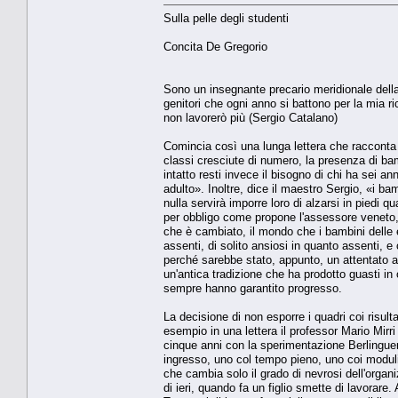
Sulla pelle degli studenti
Concita De Gregorio
Sono un insegnante precario meridionale della
genitori che ogni anno si battono per la mia 
non lavorerò più (Sergio Catalano)
Comincia così una lunga lettera che racconta 
classi cresciute di numero, la presenza di bam
intatto resti invece il bisogno di chi ha sei 
adulto». Inoltre, dice il maestro Sergio, «i ba
nulla servirà imporre loro di alzarsi in piedi q
per obbligo come propone l'assessore veneto, 
che è cambiato, il mondo che i bambini delle el
assenti, di solito ansiosi in quanto assenti, e
perché sarebbe stato, appunto, un attentato a
un'antica tradizione che ha prodotto guasti in
sempre hanno garantito progresso.
La decisione di non esporre i quadri coi risul
esempio in una lettera il professor Mario Mirri
cinque anni con la sperimentazione Berlinguer, 
ingresso, uno col tempo pieno, uno coi moduli
che cambia solo il grado di nevrosi dell'organ
di ieri, quando fa un figlio smette di lavorare.