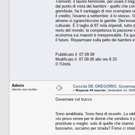
Tremonti: il lavoro femminile, per usare il li
dal punto di vista dei bambini - quello che con
grembiule, ha il vantaggio di non scempiare una
il credito, l'esame a settembre: è lo stesso. V
almeno si sgranchiscono le gambe. Dev'essere
culturale. È il taglio di 87 mila stipendi, tutt
resto del mondo: la competenza la passione e
economia sui maestri è irresponsabile. Fa qua
il futuro. Risparmiare sulla pelle dei bambini è
Pubblicato il: 07.09.08
Modificato il: 07.09.08 alle ore 8.33
© l'Unità.
Admin
Concita DE GREGORIO. Governar
Utente non iscritto
«
Risposta #9 inserito::
Settembre 14, 2008
Governare col trucco
Sono arrabbiata. Sono fiera di esserlo. La rabb
«Io provo orrore per le donne che vendono il 
prostitute o meglio: solo di quelle che stan
bussiamo, usciamo per strada? Forse ci stiam