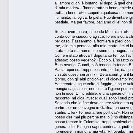
all’amore di chi è lontano, al dopo. A quel che 
di mia madre». L’hanno trattata bene, chiede
trattata bene. «Ho scoperto qualcosa che no
l’umanità, la logica, la pietà. Può diventare i
bestiale. Ma per favore, parliamo di lei non d
Senza avere paura, risponde Montalcini «Esser
conta come ciascuno agisce. Io ero sicura ch
per caso. Passammo la frontiera a piedi con 
me, alla mia persona, alla mia morte. Lei ci ha
stata certa ma non me lo sono mai augurata 
Come è stato ritrovarli dopo tanto tempo: facile
adesso: posso vederlo? «Eccolo. L’ho fatto coi 
È un rosario. Guardi, può tenerlo, lo tenga. E
Paola, «poi era troppo pesante per lei, da qua
vissuto questi sei anni?». Betancourt gira il br
giorno, con gli altri prigionieri, ci dicevamo
Ho cercato cinque volte di fuggire, cinque volt
mangia dagli alberi, non esiste l’igiene pers
non finisce. È incredibile, è una specie di m
racconto, mi dica invece: quali sono i suoi p
Sapendo che la fine deve essere vicina sto app
partire per un convegno in Galilea, un convegn
studio. E lei? Tornerà a fare politica?». Non
posso dire mai più perché mai più ho disimp
posso tornare in Colombia, troppi problemi di s
genera odio. Bisogna saper perdonare, piuttos
riprendere in mano la mia vita. Ritrovarla. I mie