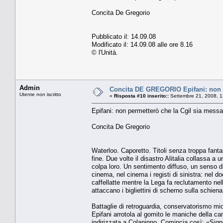
Concita De Gregorio
Pubblicato il: 14.09.08
Modificato il: 14.09.08 alle ore 8.16
© l'Unità.
Admin
Concita DE GREGORIO Epifani: non p
Utente non iscritto
«
Risposta #10 inserito::
Settembre 21, 2008, 1
Epifani: non permetterò che la Cgil sia messa
Concita De Gregorio
Waterloo. Caporetto. Titoli senza troppa fantasi
fine. Due volte il disastro Alitalia collassa a 
colpa loro. Un sentimento diffuso, un senso di
cinema, nel cinema i registi di sinistra: nel d
caffellatte mentre la Lega fa reclutamento nelle 
attaccano i bigliettini di scherno sulla schiena
Battaglie di retroguardia, conservatorismo miop
Epifani arrotola al gomito le maniche della ca
indirizzata a Colaninno. Comincia così: «Sign