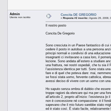
Admin
Concita DE GREGORIO
Utente non iscritto
«
Risposta #2 inserito::
Agosto 26, 2008, 
Il nostro posto
Concita De Gregorio
Sono cresciuta in un Paese fantastico di cui 
cedere il posto in autobus a una persona anzi
principi normali e condivisi di una educazione
insegnanti ci invitavano a casa loro, il pomerig
lezione. Sono andata all’estero a studiare anco
una frattura, nei nostri ospedali, che tu sia il 
l’assistenza identica per tutti. Sono stata u
fare e di quel che poteva dare: mai, nemmeno 
se fossi stata uomo, fervente cattolica, ebre
avessi deciso di vivere con un uomo con un
Ho saputo senza ombra di dubbio che essere d
troppe ragioni da elencare qui ma per una fon
all’articolo 2, proprio all’inizio: l’esistenza (e
non è concessione né compassione: è il fondam
sapevano che il mio futuro sarebbe stato migl
ed è stato così. È stato facile, relativamente fa