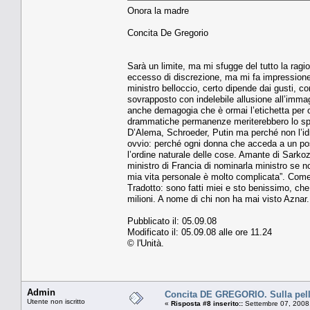
Onora la madre
Concita De Gregorio
Sarà un limite, ma mi sfugge del tutto la rag
eccesso di discrezione, ma mi fa impressione 
ministro belloccio, certo dipende dai gusti, c
sovrapposto con indelebile allusione all’imma
anche demagogia che è ormai l’etichetta per 
drammatiche permanenze meriterebbero lo spaz
D’Alema, Schroeder, Putin ma perché non l’idra
ovvio: perché ogni donna che acceda a un pos
l’ordine naturale delle cose. Amante di Sarkoz
ministro di Francia di nominarla ministro se no
mia vita personale è molto complicata”. Come 
Tradotto: sono fatti miei e sto benissimo, che
milioni. A nome di chi non ha mai visto Aznar
Pubblicato il: 05.09.08
Modificato il: 05.09.08 alle ore 11.24
© l'Unità.
Admin
Concita DE GREGORIO. Sulla pelle
Utente non iscritto
«
Risposta #8 inserito::
Settembre 07, 2008