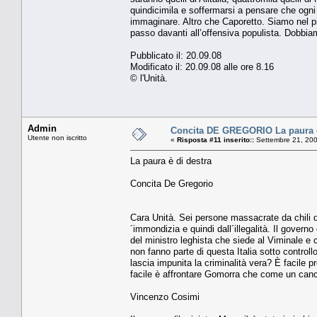
quindicimila e soffermarsi a pensare che ogni
immaginare. Altro che Caporetto. Siamo nel pi
passo davanti all’offensiva populista. Dobbia
Pubblicato il: 20.09.08
Modificato il: 20.09.08 alle ore 8.16
© l'Unità.
Admin
Concita DE GREGORIO La paura è
Utente non iscritto
«
Risposta #11 inserito::
Settembre 21, 200
La paura è di destra
Concita De Gregorio
Cara Unità. Sei persone massacrate da chili d
´immondizia e quindi dall´illegalità. Il govern
del ministro leghista che siede al Viminale e c
non fanno parte di questa Italia sotto control
lascia impunita la criminalità vera? È facil
facile è affrontare Gomorra che come un cancr
Vincenzo Cosimi