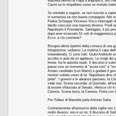
Mastella devoto al Papa a Bagnasco, ora che 
Casini se lo rimpallano come un invitato inatte
Se stentate a seguire, se non riuscite a capir
in numerosa se non buona compagnia. Alle nove
Padoa Schioppa Vincenzo Visco interrogati dai 
dando ciascuno una risposta diversa: Prodi a
Napolitano il Presidente. Santagata, il più pr
dopo aver incassato 51 voti di maggioranza all
Ecco: a chi conviene?
Bisogna allora ripartire dalla cronaca di una 
fotogramma: vediamo. La mattina il capo dello
imbandierata. Ci sono tutti: Giulio Andreotti
accolta in aula da un applauso. Le mogli dei pre
fronte, fra le autorità ospiti. Il discorso è so
paese vive un momento di "acuta crisi" e "inc
Amato candidato (con Marini) a guidare il gov
ministri voltato verso di lui. Napolitano dice c
parte". I governi e le alleanze passano, la C
vede mai. Scena seconda: al Quirinale, all'ora 
di essere sfiduciato al Senato, riferisce chi 
Camera. Scena terza, la Camera. Finirà con 51 
Per l'Udeur di Mastella parla Antonio Satta.
Contrariamente all'annuncio della vigilia non 
molto diverso: non è un no. Il discorso di Sat