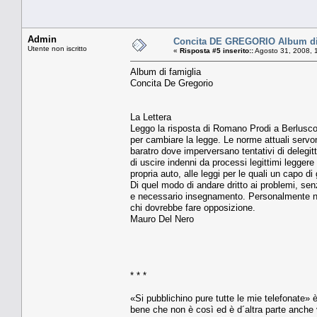
Admin
Concita DE GREGORIO Album di 
Utente non iscritto
«
Risposta #5 inserito::
Agosto 31, 2008, 
Album di famiglia
Concita De Gregorio
La Lettera
Leggo la risposta di Romano Prodi a Berlusconi
per cambiare la legge. Le norme attuali servono 
baratro dove imperversano tentativi di delegitti
di uscire indenni da processi legittimi legger
propria auto, alle leggi per le quali un capo di 
Di quel modo di andare dritto ai problemi, sen
e necessario insegnamento. Personalmente ne 
chi dovrebbe fare opposizione.
Mauro Del Nero
* * *
«Si pubblichino pure tutte le mie telefonate»
bene che non è così ed è d´altra parte anche v