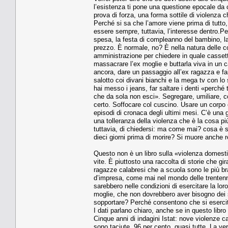
l’esistenza ti pone una questione epocale da cu
prova di forza, una forma sottile di violenza 
Perché si sa che l’amore viene prima di tutto,
essere sempre, tuttavia, l’interesse dentro.P
spesa, la festa di compleanno del bambino, l
prezzo. È normale, no? È nella natura delle co
amministrazione per chiedere in quale cassett
massacrare l’ex moglie e buttarla viva in un c
ancora, dare un passaggio all’ex ragazza e farl
salotto coi divani bianchi e la mega tv con lo
hai messo i jeans, far saltare i denti «perché
che da sola non esci». Segregare, umiliare, cos
certo. Soffocare col cuscino. Usare un corpo e 
episodi di cronaca degli ultimi mesi. C’è una g
una tolleranza della violenza che è la cosa pi
tuttavia, di chiedersi: ma come mai? cosa è 
dieci giorni prima di morire? Si muore anche r
Questo non è un libro sulla «violenza domestic
vite. È piuttosto una raccolta di storie che gi
ragazze calabresi che a scuola sono le più brav
d’impresa, come mai nel mondo delle trentenni
sarebbero nelle condizioni di esercitare la lo
moglie, che non dovrebbero aver bisogno dei 
sopportare? Perché consentono che si eserciti 
I dati parlano chiaro, anche se in questo libr
Cinque anni di indagini Istat: nove violenze c
sono taciute. 96 per cento, quasi tutte. La 