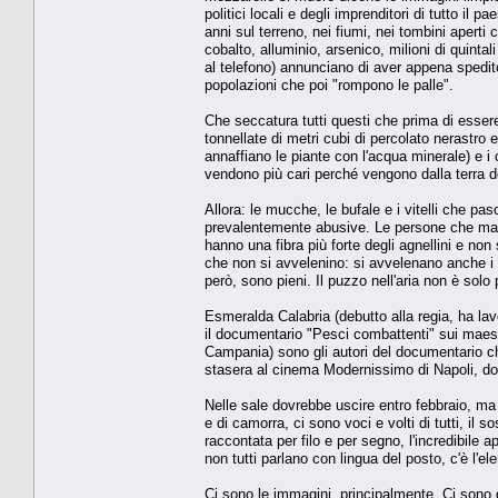
politici locali e degli imprenditori di tutto il
anni sul terreno, nei fiumi, nei tombini aperti 
cobalto, alluminio, arsenico, milioni di quinta
al telefono) annunciano di aver appena spedito
popolazioni che poi "rompono le palle".
Che seccatura tutti questi che prima di esser
tonnellate di metri cubi di percolato nerastro e
annaffiano le piante con l'acqua minerale) e i
vendono più cari perché vengono dalla terra del
Allora: le mucche, le bufale e i vitelli che p
prevalentemente abusive. Le persone che mang
hanno una fibra più forte degli agnellini e no
che non si avvelenino: si avvelenano anche i 
però, sono pieni. Il puzzo nell'aria non è solo
Esmeralda Calabria (debutto alla regia, ha la
il documentario "Pesci combattenti" sui maes
Campania) sono gli autori del documentario che
stasera al cinema Modernissimo di Napoli, do
Nelle sale dovrebbe uscire entro febbraio, ma 
e di camorra, ci sono voci e volti di tutti, il
raccontata per filo e per segno, l'incredibile a
non tutti parlano con lingua del posto, c'è l'e
Ci sono le immagini, principalmente. Ci sono 