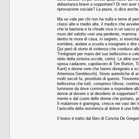
abbastanza brave a sopportare? Di non aver s
riprovazione sociale? La paura, si dice anche
Ma se vale per chi non ha nulla e teme di per
classi alte e medio alte, il medico che avvelen
che la bastona e la chiude viva in un sacco per 
muro del salotto «sei una perdente, mamma: 
dentro le mura di casa, in segreto, si esercita
sorridere, andare a scuola a insegnare e dire a
Qui però di storie di violenza che conduce all
Trintignant per mano del suo bellissimo e cel
idolo della sinistra uccide, certo). Le altre so
sposa cadavere, capolavoro di Tim Burton, Ti 
Kant) e donne vere che hanno disegnato e sco
Artemisia Gentileschi). Storie autentiche di 
molti secoli fa, prostitute di questo. Troveret
bellissima che tutti, compreso Ulisse, conti
luminose da dove cominciare a rispondere all
donne al dovere o al desiderio di sopportare
mente e dal cuore delle donne che portano, per
Il malamore è gramigna, cresce nei vasi dei no
l’asticella della resistenza al dolore è una fol
Il brano è tratto dal libro di Concita De Grego