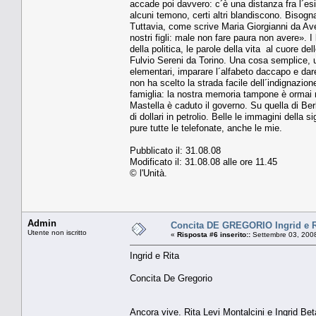
accade poi davvero: c´è una distanza fra l´esibi
alcuni temono, certi altri blandiscono. Bisog
Tuttavia, come scrive Maria Giorgianni da Aver
nostri figli: male non fare paura non avere». I
della politica, le parole della vita ­ al cuore d
Fulvio Sereni da Torino. Una cosa semplice, un
elementari, imparare l´alfabeto daccapo e dare
non ha scelto la strada facile dell´indignazion
famiglia: la nostra memoria tampone è ormai r
Mastella è caduto il governo. Su quella di Berlu
di dollari in petrolio. Belle le immagini della
pure tutte le telefonate, anche le mie.
Pubblicato il: 31.08.08
Modificato il: 31.08.08 alle ore 11.45
© l'Unità.
Admin
Concita DE GREGORIO Ingrid e R
Utente non iscritto
«
Risposta #6 inserito::
Settembre 03, 2008
Ingrid e Rita
Concita De Gregorio
Ancora vive. Rita Levi Montalcini e Ingrid Bet