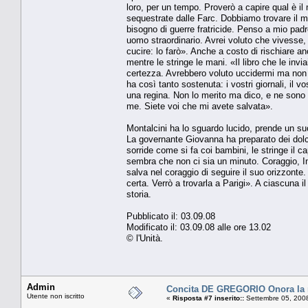
loro, per un tempo. Proverò a capire qual è i
sequestrate dalle Farc. Dobbiamo trovare il mo
bisogno di guerre fratricide. Penso a mio pa
uomo straordinario. Avrei voluto che vivesse, 
cucire: lo farò». Anche a costo di rischiare 
mentre le stringe le mani. «Il libro che le inv
certezza. Avrebbero voluto uccidermi ma non ci
ha così tanto sostenuta: i vostri giornali, il 
una regina. Non lo merito ma dico, e ne sono 
me. Siete voi che mi avete salvata».
Montalcini ha lo sguardo lucido, prende un suo 
La governante Giovanna ha preparato dei dolce
sorride come si fa coi bambini, le stringe il c
sembra che non ci sia un minuto. Coraggio, In
salva nel coraggio di seguire il suo orizzonte
certa. Verrò a trovarla a Parigi». A ciascuna i
storia.
Pubblicato il: 03.09.08
Modificato il: 03.09.08 alle ore 13.02
© l'Unità.
Admin
Concita DE GREGORIO Onora la
Utente non iscritto
«
Risposta #7 inserito::
Settembre 05, 2008