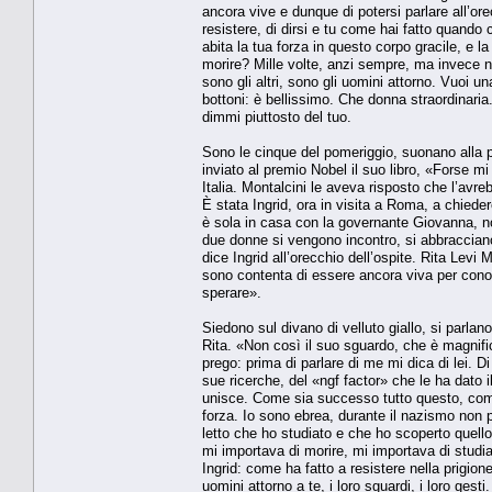
ancora vive e dunque di potersi parlare all’orec
resistere, di dirsi e tu come hai fatto quando
abita la tua forza in questo corpo gracile, e 
morire? Mille volte, anzi sempre, ma invece n
sono gli altri, sono gli uomini attorno. Vuoi un
bottoni: è bellissimo. Che donna straordinaria.
dimmi piuttosto del tuo.
Sono le cinque del pomeriggio, suonano alla 
inviato al premio Nobel il suo libro, «Forse m
Italia. Montalcini le aveva risposto che l’avre
È stata Ingrid, ora in visita a Roma, a chiede
è sola in casa con la governante Giovanna, no
due donne si vengono incontro, si abbraccian
dice Ingrid all’orecchio dell’ospite. Rita Levi
sono contenta di essere ancora viva per conos
sperare».
Siedono sul divano di velluto giallo, si parla
Rita. «Non così il suo sguardo, che è magnific
prego: prima di parlare di me mi dica di lei. 
sue ricerche, del «ngf factor» che le ha dato i
unisce. Come sia successo tutto questo, come 
forza. Io sono ebrea, durante il nazismo non 
letto che ho studiato e che ho scoperto quell
mi importava di morire, mi importava di stud
Ingrid: come ha fatto a resistere nella prigione
uomini attorno a te, i loro sguardi, i loro ges