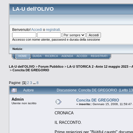
LA-U dell'OLIVO
Benvenuto!
Accedi
o
registrati
.
Accesso con nome utente, password e durata della sessione
Notizie
:
HOME
GUIDA
RICERCA
AGENDA
ACCEDI
REGISTRATI
LA-U dell'OLIVO
>
Forum Pubblico
>
LA-U STORICA 2 -Ante 12 maggio 2023 
>
Concita DE GREGORIO
Pagine: [
1
]
2
3
...
8
Autore
Discussione: Concita DE GREGORIO (Letto 13
Admin
Concita DE GREGORIO
Utente non iscritto
«
inserito::
Gennaio 15, 2008, 11:59:47
CRONACA
IL RACCONTO.
Prime proiezioni per "Biùtiful cauntri" docum