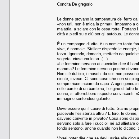
Concita De gregorio
Le donne provano la temperatura del ferro da 
«non urli, non è mica la prima». Imparano a
malattia, a sciare con le ossa rotte. Portano i 
città a piedi su e giù per gli autobus. Le don
È un compagno di vita, è un nemico tanto fami
vive, è normale. Strillare disperde le energie
forza. Ignorarlo, domarlo, metterlo da qualche
segreta: ciascuna lo sa. (...)
«Le femmine servono ai cuccioli» dice il bamb
mamma? Le femmine servono perché devono fare
Non c’è dubbio, i maschi da soli non possono.
niente, invece. Ci sono cose che non si spieg
sempre ricominciare da capo. A ogni generaz
nelle parole di un bambino, l’origine di tutte
donne, si otterrebbero risposte convincenti. «
immagino sentendosi galante.
Deve essere qui il cuore di tutto. Siamo propr
piacevole l’esistenza altrui? E loro, le donne,
davvero convinte in privato? Cosa sono dispost
servono solo a fare i cuccioli né ad allietare 
fondo sentono, anche quando non lo dicono, di
Vorrei poter dire che se devi uscire alle cinq