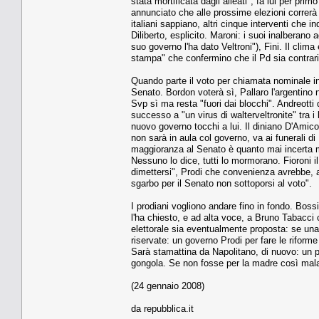
stata mortificata dagli alleati", fa lui per prim
annunciato che alle prossime elezioni correrà 
italiani sappiano, altri cinque interventi che i
Diliberto, esplicito. Maroni: i suoi inalberano 
suo governo l'ha dato Veltroni"), Fini. Il cli
stampa" che confermino che il Pd sia contrario 
Quando parte il voto per chiamata nominale in 
Senato. Bordon voterà sì, Pallaro l'argentino
Svp sì ma resta "fuori dai blocchi". Andreotti 
successo a "un virus di walterveltronite" tra i
nuovo governo tocchi a lui. Il diniano D'Amico
non sarà in aula col governo, va ai funerali di
maggioranza al Senato è quanto mai incerta me
Nessuno lo dice, tutti lo mormorano. Fioroni 
dimettersi", Prodi che convenienza avrebbe, a
sgarbo per il Senato non sottoporsi al voto".
I prodiani vogliono andare fino in fondo. Bossi 
l'ha chiesto, e ad alta voce, a Bruno Tabacci 
elettorale sia eventualmente proposta: se una
riservate: un governo Prodi per fare le riforme
Sarà stamattina da Napolitano, di nuovo: un pa
gongola. Se non fosse per la madre così mala
(24 gennaio 2008)
da repubblica.it