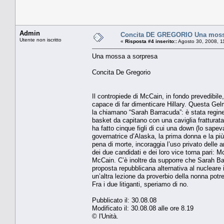
Admin
Concita DE GREGORIO Una moss
Utente non iscritto
«
Risposta #4 inserito::
Agosto 30, 2008, 1
Una mossa a sorpresa
Concita De Gregorio
Il contropiede di McCain, in fondo prevedibil
capace di far dimenticare Hillary. Questa Gelm
la chiamano “Sarah Barracuda”: è stata reginet
basket da capitano con una caviglia fratturat
ha fatto cinque figli di cui una down (lo sape
governatrice d’Alaska, la prima donna e la pi
pena di morte, incoraggia l’uso privato delle
dei due candidati e dei loro vice torna pari: 
McCain. C’è inoltre da supporre che Sarah Barr
proposta repubblicana alternativa al nucleare i
un’altra lezione da proverbio della nonna potr
Fra i due litiganti, speriamo di no.
Pubblicato il: 30.08.08
Modificato il: 30.08.08 alle ore 8.19
© l'Unità.