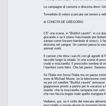
Le campagne di camorra e diossina dove i bim
Tonnellate di veleni scaricate nei terreni e nel
di CONCITA DE GREGORIO
C'E' una scena, in "Biùtiful cauntri", in cui d
giocando o se li stiano trascinando per buttarli
zampe come fossero bambole di stracci, li fan
diossina nel sangue. Un camion passa la sera e 
animali morti.
Il camion che ritira i sacchi con gli agnelli d
raccolte lungo la strada. In una scena di poco
crudo e mozzarella. Il prosciutto sembra di vel
I bambini sono felici. Che bei panini. Sarann
Se l'Italia non fosse l'Italia ma un paese mi
sono di Michael Moore, se la televisione comp
se poi col satellite "Biutiful cauntri" arriv
giapponese pronto a partire per le vacanze a
istante: che la mozzarella campana non solo 
che non faccia troppo male quella mangiata fi
Vediamo, poi, se il crollo del mercato aliment
mozzarelle si muore dicono le immagini limpid