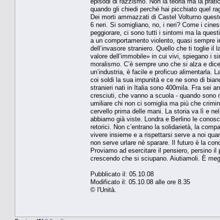
episodi di razzismo. Non la teoria ma la prati
quando gli chiedi perché hai picchiato quel r
Dei morti ammazzati di Castel Volturno questo 
6 neri. Si somigliano, no, i neri? Come i cines
peggiorare, ci sono tutti i sintomi ma la ques
a un comportamento violento, quasi sempre in
dell’invasore straniero. Quello che ti toglie il
valore dell’immobile» in cui vivi, spiegano i si
moralismo. C’è sempre uno che si alza e dice
un’industria, è facile e proficuo alimentarla. 
coi soldi la sua impunità e ce ne sono di bianchi 
stranieri nati in Italia sono 400mila. Fra sei
cresciuti, che vanno a scuola - quando sono mess
umiliare chi non ci somiglia ma più che crimin
cervello prima delle mani. La storia va lì e ne
abbiamo già viste. Londra e Berlino le conosc
retorici. Non c’entrano la solidarietà, la com
vivere insieme e a rispettarsi serve a noi qu
non serve urlare nè sparare. Il futuro è la co
Proviamo ad esercitare il pensiero, persino il
crescendo che si sciupano. Aiutiamoli. È megli
Pubblicato il: 05.10.08
Modificato il: 05.10.08 alle ore 8.35
© l'Unità.