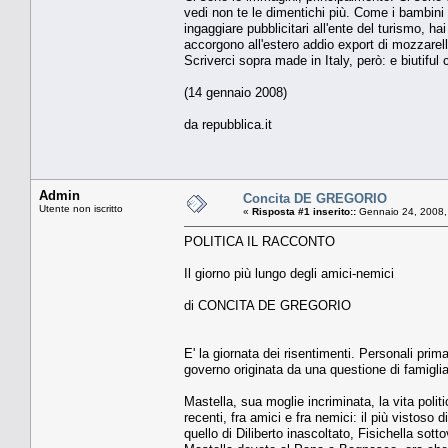
vedi non te le dimentichi più. Come i bambini 
ingaggiare pubblicitari all'ente del turismo, ha
accorgono all'estero addio export di mozzarel
Scriverci sopra made in Italy, però: e biutiful 
(14 gennaio 2008)
da repubblica.it
Admin
Concita DE GREGORIO
Utente non iscritto
«
Risposta #1 inserito::
Gennaio 24, 2008,
POLITICA IL RACCONTO
Il giorno più lungo degli amici-nemici
di CONCITA DE GREGORIO
E' la giornata dei risentimenti. Personali prim
governo originata da una questione di famiglia
Mastella, sua moglie incriminata, la vita polit
recenti, fra amici e fra nemici: il più vistoso di
quello di Diliberto inascoltato, Fisichella sott