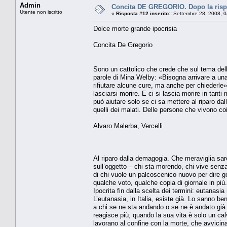
Admin
Concita DE GREGORIO. Dopo la rispos
Utente non iscritto
«
Risposta #12 inserito::
Settembre 28, 2008, 0
Dolce morte grande ipocrisia
Concita De Gregorio
Sono un cattolico che crede che sul tema della 
parole di Mina Welby: «Bisogna arrivare a una 
rifiutare alcune cure, ma anche per chiederle»
lasciarsi morire. E ci si lascia morire in tanti
può aiutare solo se ci sa mettere al riparo dal
quelli dei malati. Delle persone che vivono coi
Alvaro Malerba, Vercelli
Al riparo dalla demagogia. Che meraviglia sar
sull’oggetto – chi sta morendo, chi vive senza
di chi vuole un palcoscenico nuovo per dire gon
qualche voto, qualche copia di giornale in più. 
Ipocrita fin dalla scelta dei termini: eutanasia
L’eutanasia, in Italia, esiste già. Lo sanno bene
a chi se ne sta andando o se ne è andato già
reagisce più, quando la sua vita è solo un cal
lavorano al confine con la morte, che avvicina 