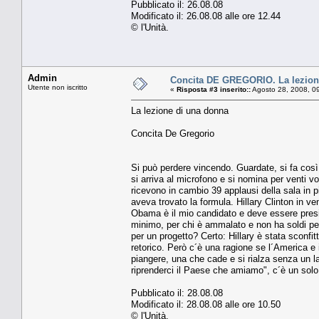
Pubblicato il: 26.08.08
Modificato il: 26.08.08 alle ore 12.44
© l'Unità.
Admin
Concita DE GREGORIO. La lezion
Utente non iscritto
«
Risposta #3 inserito::
Agosto 28, 2008, 0
La lezione di una donna
Concita De Gregorio
Si può perdere vincendo. Guardate, si fa così: 
si arriva al microfono e si nomina per venti v
ricevono in cambio 39 applausi della sala i
aveva trovato la formula. Hillary Clinton in ve
Obama è il mio candidato e deve essere presid
minimo, per chi è ammalato e non ha soldi per 
per un progetto? Certo: Hillary è stata sconfi
retorico. Però c´è una ragione se l´America e
piangere, una che cade e si rialza senza un la
riprenderci il Paese che amiamo", c´è un solo
Pubblicato il: 28.08.08
Modificato il: 28.08.08 alle ore 10.50
© l'Unità.