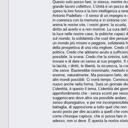
Questo solo posso fare, io stessa, mentre rice
grande lavoro collettivo. L’Unità è un pezzo d
speso la loro forza e la loro intelligenza a t
Antonio Padellaro – il senso di un impegno e
in coerenza con la memoria e in sintonia con l’
anima le nostre vite, i nostri giorni: la scuola
diritto ad averlo e a non morirne. La cura del
la luce nelle nostre case, le politiche capaci di
sul mondo, la solidarietà che vuol dire pensar
un mondo più misero e peggiore, solidarietà fra
della prospettiva di una vita migliore. Credo c
politica. Credo che abbiamo avuto a sufficien
possibile, la scena. Credo che la sinistra, tutt
trovare e di dare un senso al suo progetto. Il
la laicità, i diritti, le libertà, la sicurezza, l
che serve. Basterebbe rinominarlo, metterlo in
enorme, naturalmente. Ma possiamo farlo, dobb
altri mondi possibili. Ci vorrà tempo. Cominc
nuovo anche nella forma. Sarà un giornale di
L’identità, è questo il tema. L’identità del gior
approfondimento che - senza sconti per nessu
suggeriscano dove altro sia possibile andare, 
senso dispregiativo, e per me incomprensibile,
battaglia, di opposizione a tutto quel che non 
avuto posto per dire accanto a quelli che vorr
come chiunque capisce, che si possa fare in sol
adesso, non si deve. È questa la nostra storia