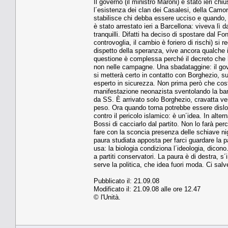
Il governo (il ministro Maroni) è stato ieri chiu
l´esistenza dei clan dei Casalesi, della Camorr
stabilisce chi debba essere ucciso e quando, s
è stato arrestato ieri a Barcellona: viveva l
tranquilli. Difatti ha deciso di spostare dal 
controvoglia, il cambio è foriero di rischi) si 
dispetto della speranza, vive ancora qualche
questione è complessa perché il decreto che ha
non nelle campagne. Una sbadataggine: il gov
si metterà certo in contatto con Borghezio, s
esperto in sicurezza. Non prima però che costu
manifestazione neonazista sventolando la band
da SS. È arrivato solo Borghezio, cravatta ver
peso. Ora quando torna potrebbe essere disloca
contro il pericolo islamico: è un´idea. In alt
Bossi di cacciarlo dal partito. Non lo farà pe
fare con la sconcia presenza delle schiave nig
paura studiata apposta per farci guardare la pa
usa: la biologia condiziona l´ideologia, dicono
a partiti conservatori. La paura è di destra, s´i
serve la politica, che idea fuori moda. Ci salv
Pubblicato il: 21.09.08
Modificato il: 21.09.08 alle ore 12.47
© l'Unità.