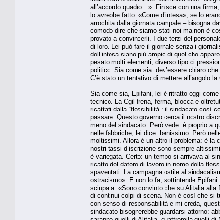
all’accordo quadro…». Finisce con una firma,
lo avrebbe fatto: «Come d’intesa», se lo eran
arrochita dalla giornata campale – bisogna dav
comodo dire che siamo stati noi ma non è così.
provato a convincerli. I due terzi del persona
di loro. Lei può fare il giornale senza i giorna
dell’intesa siano più ampie di quel che appar
pesato molti elementi, diverso tipo di pressioni
politico. Sia come sia: dev’essere chiaro che
C’è stato un tentativo di mettere all’angolo la
Sia come sia, Epifani, lei è ritratto oggi com
tecnico. La Cgil frena, ferma, blocca e oltretu
ricattati dalla “flessibilità”: il sindacato co
passare. Questo governo cerca il nostro discre
meno del sindacato. Però vede: è proprio a qu
nelle fabbriche, lei dice: benissimo. Però nel
moltissimi. Allora è un altro il problema: è la ce
nostri tassi d’iscrizione sono sempre altissimi,
è variegata. Certo: un tempo si arrivava al sin
ricatto del datore di lavoro in nome della fless
spaventati. La campagna ostile al sindacalismo
ostracismo». E non lo fa, sottintende Epifani: n
sciupata. «Sono convinto che su Alitalia alla 
di continui colpi di scena. Non è così che si 
con senso di responsabilità e mi creda, questa
sindacato bisognerebbe guardarsi attorno: abb
saranno quelli di Alitalia, quattromila quelli 