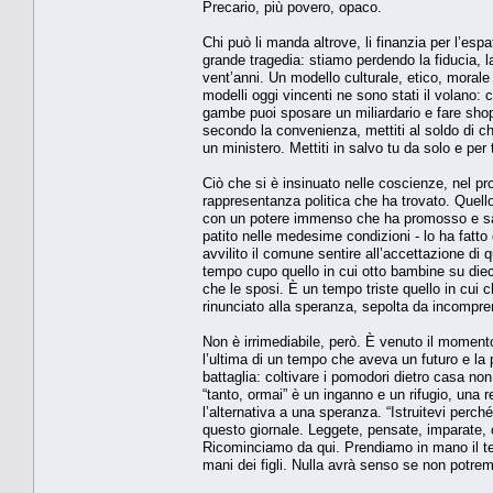
Precario, più povero, opaco.
Chi può li manda altrove, li finanzia per l’espa
grande tragedia: stiamo perdendo la fiducia, l
vent’anni. Un modello culturale, etico, morale
modelli oggi vincenti ne sono stati il volano: 
gambe puoi sposare un miliardario e fare shopp
secondo la convenienza, mettiti al soldo di ch
un ministero. Mettiti in salvo tu da solo e per 
Ciò che si è insinuato nelle coscienze, nel p
rappresentanza politica che ha trovato. Quell
con un potere immenso che ha promosso e sa
patito nelle medesime condizioni - lo ha fatto 
avvilito il comune sentire all’accettazione d
tempo cupo quello in cui otto bambine su dieci
che le sposi. È un tempo triste quello in cui 
rinunciato alla speranza, sepolta da incomprens
Non è irrimediabile, però. È venuto il momento 
l’ultima di un tempo che aveva un futuro e la
battaglia: coltivare i pomodori dietro casa non
“tanto, ormai” è un inganno e un rifugio, una r
l’alternativa a una speranza. “Istruitevi perc
questo giornale. Leggete, pensate, imparate, ca
Ricominciamo da qui. Prendiamo in mano il te
mani dei figli. Nulla avrà senso se non potremo