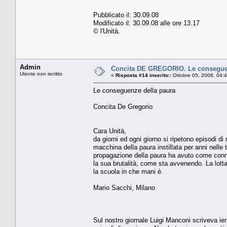
Pubblicato il: 30.09.08
Modificato il: 30.09.08 alle ore 13.17
© l'Unità.
Admin
Concita DE GREGORIO. Le conseguenze
Utente non iscritto
«
Risposta #14 inserito::
Ottobre 05, 2008, 04:
Le conseguenze della paura
Concita De Gregorio
Cara Unità,
da giorni ed ogni giorno si ripetono episodi di
macchina della paura instillata per anni nelle t
propagazione della paura ha avuto come conni
la sua brutalità, come sta avvenendo. La lot
la scuola in che mani è.
Mario Sacchi, Milano
Sul nostro giornale Luigi Manconi scriveva ier