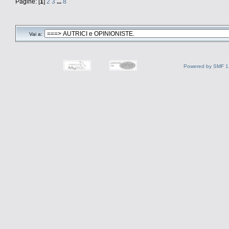
Pagine: [
1
]
2
3
...
8
Vai a:
Powered by SMF 1