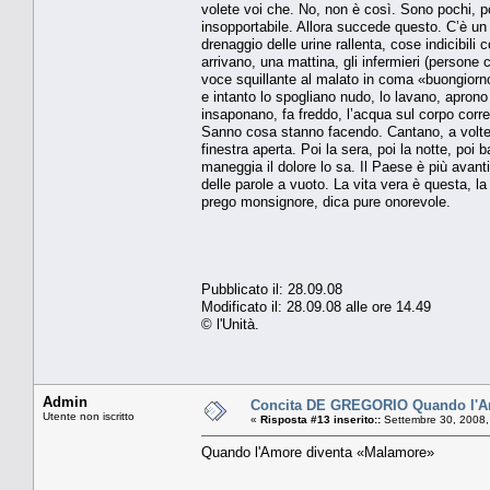
volete voi che. No, non è così. Sono pochi, p
insopportabile. Allora succede questo. C’è un 
drenaggio delle urine rallenta, cose indicibili 
arrivano, una mattina, gli infermieri (persone 
voce squillante al malato in coma «buongior
e intanto lo spogliano nudo, lo lavano, aprono
insaponano, fa freddo, l’acqua sul corpo corre
Sanno cosa stanno facendo. Cantano, a volte. N
finestra aperta. Poi la sera, poi la notte, poi
maneggia il dolore lo sa. Il Paese è più avanti 
delle parole a vuoto. La vita vera è questa, la
prego monsignore, dica pure onorevole.
Pubblicato il: 28.09.08
Modificato il: 28.09.08 alle ore 14.49
© l'Unità.
Admin
Concita DE GREGORIO Quando l'A
Utente non iscritto
«
Risposta #13 inserito::
Settembre 30, 2008,
Quando l'Amore diventa «Malamore»