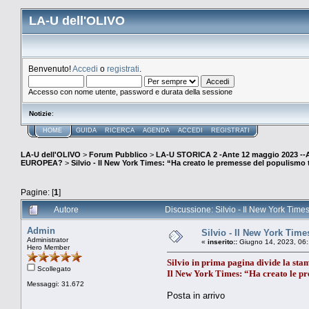
LA-U dell'OLIVO
Benvenuto!
Accedi
o
registrati
.
Accesso con nome utente, password e durata della sessione
Notizie
:
HOME
GUIDA
RICERCA
AGENDA
ACCEDI
REGISTRATI
LA-U dell'OLIVO
>
Forum Pubblico
>
LA-U STORICA 2 -Ante 12 maggio 2023 
EUROPEA?
>
Silvio - Il New York Times: “Ha creato le premesse del populismo
Pagine: [
1
]
Autore
Discussione: Silvio - Il New York Time
Admin
Silvio - Il New York Tim
Administrator
«
inserito::
Giugno 14, 2023, 06:
Hero Member
Silvio in prima pagina divide la st
Scollegato
Il New York Times: “Ha creato le p
Messaggi: 31.672
Posta in arrivo