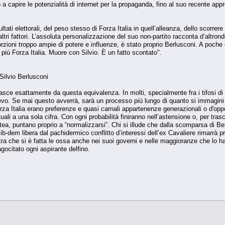
mo a capire le potenzialità di internet per la propaganda, fino al suo recente a
tati elettorali, del peso stesso di Forza Italia in quell’alleanza, dello scorrer
ltri fattori. L’assoluta personalizzazione del suo non-partito racconta d’altr
ioni troppo ampie di potere e influenze, è stato proprio Berlusconi. A poche o
più Forza Italia. Muore con Silvio. È un fatto scontato".
Silvio Berlusconi
 nasce esattamente da questa equivalenza. In molti, specialmente fra i tifosi di 
lievo. Se mai questo avverrà, sarà un processo più lungo di quanto si immagini
Forza Italia erano preferenze e quasi carnali appartenenze generazionali o d'op
tuali a una sola cifra. Con ogni probabilità finiranno nell’astensione o, per tras
latea, puntano proprio a “normalizzarsi”. Chi si illude che dalla scomparsa di Be
lib-dem libera dal pachidermico conflitto d’interessi dell’ex Cavaliere rimarrà 
stra che si è fatta le ossa anche nei suoi governi e nelle maggioranze che lo 
gocitato ogni aspirante delfino.