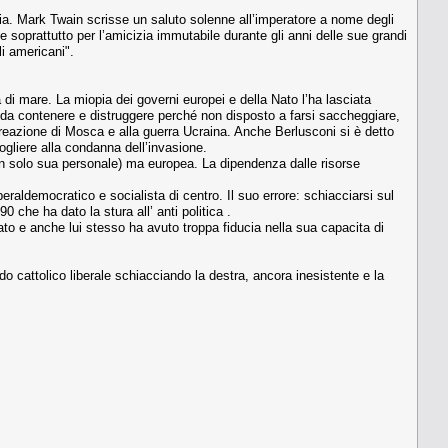
adia. Mark Twain scrisse un saluto solenne all’imperatore a nome degli
e soprattutto per l’amicizia immutabile durante gli anni delle sue grandi
i americani".
ca di mare. La miopia dei governi europei e della Nato l’ha lasciata
 da contenere e distruggere perché non disposto a farsi saccheggiare,
 reazione di Mosca e alla guerra Ucraina. Anche Berlusconi si è detto
ogliere alla condanna dell’invasione.
non solo sua personale) ma europea. La dipendenza dalle risorse
eraldemocratico e socialista di centro. Il suo errore: schiacciarsi sul
che ha dato la stura all’ anti politica .
mato e anche lui stesso ha avuto troppa fiducia nella sua capacita di
do cattolico liberale schiacciando la destra, ancora inesistente e la