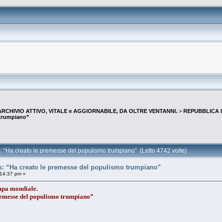
--ARCHIVIO ATTIVO, VITALE e AGGIORNABILE, DA OLTRE VENTANNI.
>
REPUBBLICA I
 trumpiano”
s: “Ha creato le premesse del populismo trumpiano” (Letto 4742 volte)
es: “Ha creato le premesse del populismo trumpiano”
14:37 pm »
ampa mondiale.
remesse del populismo trumpiano”