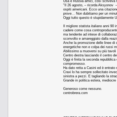
Usa e Russia amici, così scriveva 
"Il 26 agosto, – ricorda Aksyonov – 
ospiti americani. Ecco una citazione
prove… Non dubitiamo per un minuto 
Oggi tutto questo è stupidamente Ut
Il migliore statista italiano anni 90
cadere come cosa controproducente. 
ma tendente ad intese di collaboraz
sconvolto e amareggiato dalla reazio
Anche la promozione delle linee di 
energetiche non e colpa dei russi ma 
Abilissimo a muoversi su più tavoli 
Centro destra lasciando il centro de
Oggi è finita la seconda repubblica 
compromesso.
Ha dato retta a Casini ed è entrato
Craxi lo ha sempre sollecitato invec
sinistra a pezzi. E tagliando la stra
Grande in politica estera, mediocre i
Generoso come nessuno.
centrobrera.com