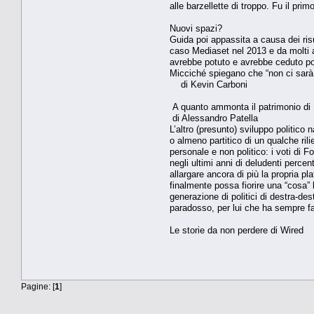
alle barzellette di troppo. Fu il pri
Nuovi spazi?
Guida poi appassita a causa dei risul
caso Mediaset nel 2013 e da molti a
avrebbe potuto e avrebbe ceduto porz
Micciché spiegano che “non ci sarà 
di Kevin Carboni
A quanto ammonta il patrimonio di 
di Alessandro Patella
L’altro (presunto) sviluppo politico
o almeno partitico di un qualche ri
personale e non politico: i voti di 
negli ultimi anni di deludenti percen
allargare ancora di più la propria p
finalmente possa fiorire una “cosa” 
generazione di politici di destra-de
paradosso, per lui che ha sempre fa
Le storie da non perdere di Wired
Pagine: [
1
]