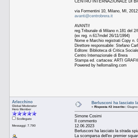
CENTRO INTERNAZIONALE DI B
via Formentini 10, Milano, MI, 201
avanti@centrobrera.it
AVANTI!
reg.Tribunale di Milano n.181 del 2
(ex reg. n.617mdel 26/11/1994)
Nome e Marchio registrati Copy n.
Direttore responsabile: Stefano Car
Editore: Biblioteca di Critica Social
Centro Internazionale di Brera
Stampa ed. cartacea: ARTI GRAFI
Powered by hellomailing.com
Arlecchino
Berlusconi ha lasciato l
Global Moderator
«
Risposta #2 inserito::
Giugno 
Hero Member
Simone Cosimi
Scollegato
Il commento
12.06.2023
Messaggi: 7.790
Berlusconi ha lasciato la strada sp
La scomparsa dell'ex premier squarcia