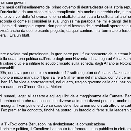
nei suoi governi
hi mesi dall’insediamento del primo governo di destra-destra della storia repu
all’anzianità e da una storia clinica complicata. Ma anche un cerchio che, simb
e televisivo, dello “showman che ha ribaltato la politica e la cultura italiane”
seconda di come si consideri la sua lunghissima parabola nei mille gangli del bu
ra liberale di stampo europeo. Non perché ci fossero delle residuali speranze sul
verà anche da quel presunto progetto, da quel cantiere mai terminato e forse m
erali. Era un bluff.
ere e volere mai prescindere, in gran parte per il funzionamento del sistema ist
lla sua storia politica dall’inizio degli anni Novanta: dalla Lega ad Alleanza naz
colore o utile a infilare lo scudo crociato sulla scheda, dagli Alfano ai Rotondi
ponsabili".
95, contava per esempio 5 ministri e 12 sottosegretari di Alleanza Nazionale o
furono a inizio mandato 4 (per salire a 5 al termine del mandato, con 3 vicemini
 ben 16 fra vice e sottosegretari, nel quarto, tragico governo della crisi nazion
on a caso, una 31enne Giorgia Meloni.
 numeri, legati all’assetto e agli equilibri delle maggioranze alle Camere: Be
di centrodestra che raccogliesse le diverse anime e i diversi percorsi, anche i p
insegna. I vari poli e le diverse case delle libertà non sono stati altro che carte
’ex premier ha condotto, finché ha potuto, un braccio di ferro sulla leadershi
no a TikTok: come Berlusconi ha rivoluzionato la comunicazione
oriale e politica, il Cavaliere ha saputo trasformare il suo pubblico in elettorato