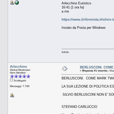
Arlecchino Euristico
16:41 (1 ora fa)
a me
https://www.ilriformista.it/silv
Inviato da Posta per Windows
Admin
Arlecchino
BERLUSCONI. COME 
Global Moderator
«
Risposta #1 inserito::
Giug
Hero Member
BERLUSCONI. COME MARK TW
Scollegato
LA SUA LEZIONE DI POLITICA 
Messaggi: 7.790
SILVIO BERLUSCONI NON E' S
STEFANO CARLUCCIO