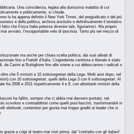
bblicana. Una coincidenza, legata alla durissima malattia di cui
olicamente e politicamente, si chiude.
 come lo ha appena definito il New York Times, del pregiudicato o del più
siness e della politica, archivia anzitutto e definitivamente il tentativo
 fatto che Forza Italia potesse divenire tale, figuriamoci. Ma proprio
ai avviato, l’insopportabile velo di ipocrisia. Tanto più nel mezzo di
ituzionale ma anche per chiara scelta politica, dai suoi alleati di
ionale fino a Fratelli d’Italia. L’ingrediente centrista e liberale è stato
, da Casini ai Buttiglione fino alle sirene a cui abboccarono i radicali o
ltre che 5 ministri e 10 sottosegretari della Lega. Molti anni dopo, nel
stri) con 10 sottosegretari, quelli della Lega 3 con 6 sottosegretari. Al
ale fra 2008 e 2011 rispettivamente 4 e 8, con altrettanti ministri della
rlusconi ha fallito, sempre che ci abbia mai davvero puntato, nel
iù scivolosi e contraddittori come quelli post-fascisti, trasformandoli in
lli elettorali, contenitori per giunta mai troppo graditi ai leader che si
p.
 grazie a colpi di teatro mai visti prima: dal “contratto con gli italiani”