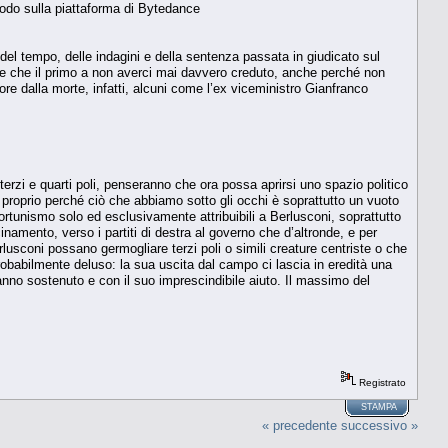
pprodo sulla piattaforma di Bytedance
e del tempo, delle indagini e della sentenza passata in giudicato sul
onde che il primo a non averci mai davvero creduto, anche perché non
re dalla morte, infatti, alcuni come l’ex viceministro Gianfranco
terzi e quarti poli, penseranno che ora possa aprirsi uno spazio politico
 proprio perché ciò che abbiamo sotto gli occhi è soprattutto un vuoto
portunismo solo ed esclusivamente attribuibili a Berlusconi, soprattutto
cinamento, verso i partiti di destra al governo che d’altronde, e per
rlusconi possano germogliare terzi poli o simili creature centriste o che
probabilmente deluso: la sua uscita dal campo ci lascia in eredità una
hanno sostenuto e con il suo imprescindibile aiuto. Il massimo del
Registrato
STAMPA
« precedente
successivo »