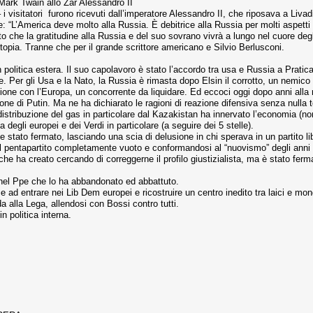
Mark Twain allo Zar Alessandro II
i visitatori furono ricevuti dall’imperatore Alessandro II, che riposava a Liv
: “L’America deve molto alla Russia. È debitrice alla Russia per molti aspetti 
che la gratitudine alla Russia e del suo sovrano vivrà a lungo nel cuore degl
opia. Tranne che per il grande scrittore americano e Silvio Berlusconi.
 in politica estera. Il suo capolavoro è stato l’accordo tra usa e Russia a Prati
Per gli Usa e la Nato, la Russia è rimasta dopo Elsin il corrotto, un nemico
ione con l’Europa, un concorrente da liquidare. Ed eccoci oggi dopo anni alla
ne di Putin. Ma ne ha dichiarato le ragioni di reazione difensiva senza nulla t
distribuzione del gas in particolare dal Kazakistan ha innervato l’economia (
degli europei e dei Verdi in particolare (a seguire dei 5 stelle).
e stato fermato, lasciando una scia di delusione in chi sperava in un partito lib
l pentapartito completamente vuoto e conformandosi al “nuovismo” degli anni 90 
che ha creato cercando di correggerne il profilo giustizialista, ma è stato fer
 nel Ppe che lo ha abbandonato ed abbattuto.
e ad entrare nei Lib Dem europei e ricostruire un centro inedito tra laici e mon
da alla Lega, allendosi con Bossi contro tutti.
n politica interna.