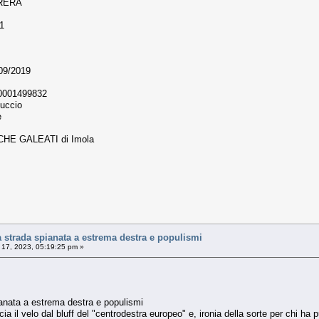
RERA
21
/09/2019
 0001499832
luccio
e
CHE GALEATI di Imola
a strada spianata a estrema destra e populismi
17, 2023, 05:19:25 pm »
ianata a estrema destra e populismi
 il velo dal bluff del "centrodestra europeo" e, ironia della sorte per chi ha p