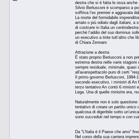
destra che si è fatta le ossa anche 
Silvio Berlusconi è scomparso a poc
soffriva l’ex premier e aggravata d
La morte del formidabile imprenditor
amato o più odiato dagli italiani, a 
di costruire in Italia un centrodest
perché l’addio del suo dominus solle
un esecutivo a tinte tutt’altro che lib
di Chiara Zennaro
Attrazione a destra
È stato proprio Berlusconi a non pot
estrema destra nelle varie stagioni de
sempre residuale, minimale, quasi di 
all'avanspettacolo puro di certi "res
Il primo governo Berlusconi, 1994-19
secondo esecutivo, i ministri di An 
terzo tentativo An contò 6 ministri e
Lega. Una di quelle ministre era, n
Naturalmente non è solo questione di
tentativo di creare un partito unico 
qualcosa di digeribile sotto un’unica 
sono succeduti nel tempo e con cui l
Da “L'Italia è il Paese che amo” fi
Nel corso della sua carriera imprendit