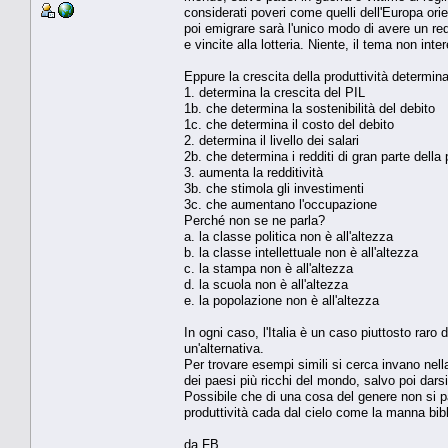
considerati poveri come quelli dell'Europa ori
poi emigrare sarà l'unico modo di avere un red
e vincite alla lotteria. Niente, il tema non in
Eppure la crescita della produttività determina
1. determina la crescita del PIL
1b. che determina la sostenibilità del debito
1c. che determina il costo del debito
2. determina il livello dei salari
2b. che determina i redditi di gran parte della
3. aumenta la redditività
3b. che stimola gli investimenti
3c. che aumentano l'occupazione
Perché non se ne parla?
a. la classe politica non è all'altezza
b. la classe intellettuale non è all'altezza
c. la stampa non è all'altezza
d. la scuola non è all'altezza
e. la popolazione non è all'altezza
In ogni caso, l'Italia è un caso piuttosto raro 
un'alternativa.
Per trovare esempi simili si cerca invano nell
dei paesi più ricchi del mondo, salvo poi dars
Possibile che di una cosa del genere non si p
produttività cada dal cielo come la manna bib
da FB