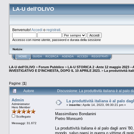
LA-U dell'OLIVO
Benvenuto!
Accedi
o
registrati
.
Accesso con nome utente, password e durata della sessione
Notizie
:
HOME
GUIDA
RICERCA
AGENDA
ACCEDI
REGISTRATI
LA-U dell'OLIVO
>
Forum Pubblico
>
LA-U STORICA 2 -Ante 12 maggio 2023 
INVESTIGATIVO E D'INCHIESTA, DOPO IL 10 APRILE 2023.
>
La produttività ita
Pagine: [
1
]
Autore
Discussione: La produttività italiana è al palo 
Admin
La produttività italiana è al palo da
Administrator
«
inserito::
Aprile 14, 2023, 06:30:21 pm »
Hero Member
Massimiliano Bondanini
Scollegato
Pietro Monsurrò
Messaggi: 31.672
La produttività italiana è al palo dagli anni
mondo, salvo paesi in guerra o vittime di regim