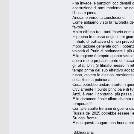
- ha invece le sanzioni occidentali
costruzione di armi moderne, se non
l’Italia è piena.
Andiamo verso la conclusione.
Come abbiamo visto la favoletta dell
favola.
Molto diffusa tra i tanti fascio-comu
E proprio le mosse degli ultimi giorn
Il rifiuto di trattative che non pre
mobilitazione generale con il potenz
volontà di Putin di prolungare il più a
E la ragione è proprio quanto visto s
spera molto probabilmente di fiaccare
gli Stati Uniti (il filmato messo in
tempo prima del suo effettivo accadi
russo, ovvero le elezioni presidenz
della Russia putiniana.
Cosa potrebbe andare storto in que
Ovviamente il punto principale di tu
Anzi, è vero il contrario: più passa 
E la domanda finale allora diventa q
temporale?
Con alle spalle tre anni di guerra 
Russia del 2025 potrebbe essere l’e
Su ogni fronte.
E con questo auguro una buona notte
Bibliografia: