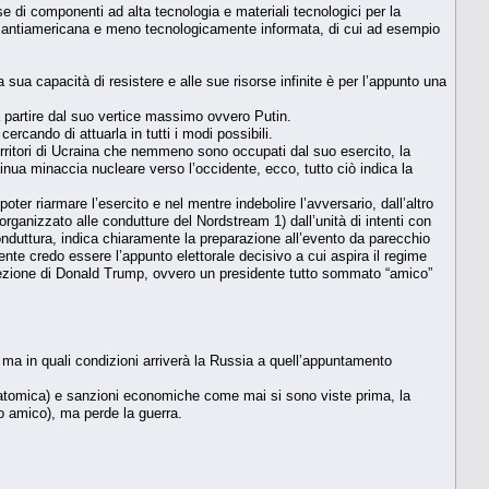
 di componenti ad alta tecnologia e materiali tecnologici per la
più antiamericana e meno tecnologicamente informata, di cui ad esempio
sua capacità di resistere e alle sue risorse infinite è per l’appunto una
o a partire dal suo vertice massimo ovvero Putin.
ercando di attuarla in tutti i modi possibili.
territori di Ucraina che nemmeno sono occupati dal suo esercito, la
tinua minaccia nucleare verso l’occidente, ecco, tutto ciò indica la
oter riarmare l’esercito e nel mentre indebolire l’avversario, dall’altro
 organizzato alle condutture del Nordstream 1) dall’unità di intenti con
conduttura, indica chiaramente la preparazione all’evento da parecchio
nte credo essere l’appunto elettorale decisivo a cui aspira il regime
elezione di Donald Trump, ovvero un presidente tutto sommato “amico”
, ma in quali condizioni arriverà la Russia a quell’appuntamento
a atomica) e sanzioni economiche come mai si sono viste prima, la
o amico), ma perde la guerra.