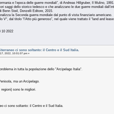
ermania e l’epoca delle guerre mondiali”, di Andreas Hillgruber, Il Mulino, 1991
liori saggi dello storico tedesco e che analizzano le due guerre mondiali dall’
di Benn Steil, Donzelli Editore, 2015.
nalizza la Seconda guerra mondiale dal punto di vista finanziario americano.
lo V°, dal titolo “l’Atto più generoso”, nel quale viene trattato il “land and leas
3 10 2022
terraneo ci sono soltanto: il Centro e il Sud Italia.
17, 2022, 10:01:07 pm »
oblema in tutta la popolazione dello "Arcipelago Italia".
enisola, ma un Arcipelago.
 regioni) sono le migliori.
 ci sono soltanto: il Centro e il Sud Italia.