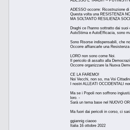
ADESSO È TARDI!! -- PUTINIST
ADESSO occorre: Ricostruzione di un
Questa volta una RESISTENZA NO
MA SOLTANTO RESILIENZA SOCI
Draghi ce l'hanno sottratto dai suoi c
AutoStima e AutoEfficacia, sono m
Sono Risorse indispensabili, che no
Occorre affiancarle una Resistenz
LORO non sono come Noi.
Il pericolo di assalto alla Democraz
Occorre organizzare la Nuova Democr
CE LA FAREMO!
Noi Vecchi, non so, ma Voi Cittadin
I nostri ALLEATI OCCIDENTALI non ci
Ma se i Popoli non soffrono ingiusti
loro. -
Sarà un tema base nel NUOVO ORD
Ma fuori dai pericoli in corso, 
ggiannig ciaooo
Italia 16 ottobre 2022