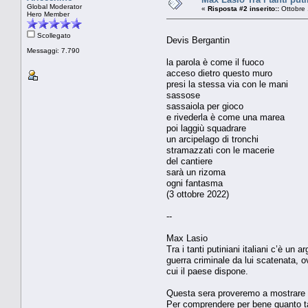
Global Moderator
«
Risposta #2 inserito::
Ottobre 
Hero Member
Scollegato
Devis Bergantin
Messaggi: 7.790
la parola è come il fuoco
acceso dietro questo muro
presi la stessa via con le mani
sassose
sassaiola per gioco
e rivederla è come una marea
poi laggiù squadrare
un arcipelago di tronchi
stramazzati con le macerie
del cantiere
sarà un rizoma
ogni fantasma
(3 ottobre 2022)
--
Max Lasio
Tra i tanti putiniani italiani c’è un
guerra criminale da lui scatenata, ov
cui il paese dispone.
Questa sera proveremo a mostrare c
Per comprendere per bene quanto tale