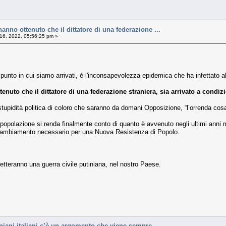
nno ottenuto che il dittatore di una federazione ...
16, 2022, 05:56:25 pm »
punto in cui siamo arrivati, é l'inconsapevolezza epidemica che ha infettato a
uto che il dittatore di una federazione straniera, sia arrivato a condiz
tupidità politica di coloro che saranno da domani Opposizione, “l’orrenda cos
popolazione si renda finalmente conto di quanto è avvenuto negli ultimi anni m
 cambiamento necessario per una Nuova Resistenza di Popolo.
metteranno una guerra civile putiniana, nel nostro Paese.
iniani italiani c’è un argomento che viene sempre ...