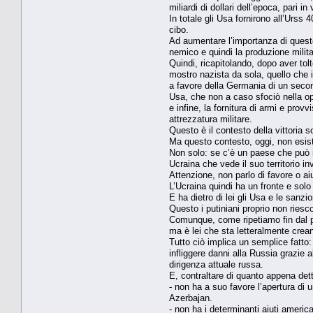
miliardi di dollari dell’epoca, pari i
In totale gli Usa fornirono all’Urss
cibo.
Ad aumentare l’importanza di queste fo
nemico e quindi la produzione milita
Quindi, ricapitolando, dopo aver tol
mostro nazista da sola, quello che 
a favore della Germania di un secon
Usa, che non a caso sfociò nella ope
e infine, la fornitura di armi e pro
attrezzatura militare.
Questo è il contesto della vittoria 
Ma questo contesto, oggi, non esist
Non solo: se c’è un paese che può i
Ucraina che vede il suo territorio i
Attenzione, non parlo di favore o a
L’Ucraina quindi ha un fronte e sol
E ha dietro di lei gli Usa e le sanz
Questo i putiniani proprio non riesc
Comunque, come ripetiamo fin dal pr
ma è lei che sta letteralmente crean
Tutto ciò implica un semplice fatto: 
infliggere danni alla Russia grazie 
dirigenza attuale russa.
E, contraltare di quanto appena dett
- non ha a suo favore l’apertura di 
Azerbajan.
- non ha i determinanti aiuti americ