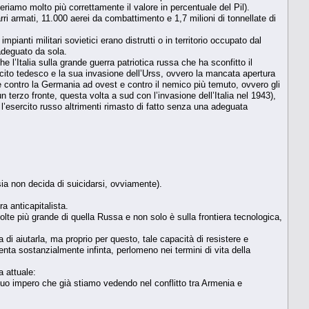
sideriamo molto più correttamente il valore in percentuale del Pil).
rri armati, 11.000 aerei da combattimento e 1,7 milioni di tonnellate di
mpianti militari sovietici erano distrutti o in territorio occupato dal
 adeguato da sola.
l’Italia sulla grande guerra patriotica russa che ha sconfitto il
rcito tedesco e la sua invasione dell’Urss, ovvero la mancata apertura
e contro la Germania ad ovest e contro il nemico più temuto, ovvero gli
 terzo fronte, questa volta a sud con l’invasione dell’Italia nel 1943),
 l’esercito russo altrimenti rimasto di fatto senza una adeguata
ia non decida di suicidarsi, ovviamente).
a anticapitalista.
lte più grande di quella Russa e non solo è sulla frontiera tecnologica,
 di aiutarla, ma proprio per questo, tale capacità di resistere e
enta sostanzialmente infinta, perlomeno nei termini di vita della
a attuale:
 suo impero che già stiamo vedendo nel conflitto tra Armenia e