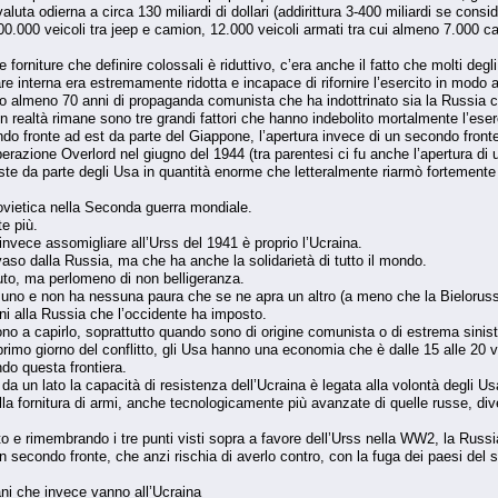
n valuta odierna a circa 130 miliardi di dollari (addirittura 3-400 miliardi se con
 400.000 veicoli tra jeep e camion, 12.000 veicoli armati tra cui almeno 7.000 ca
rniture che definire colossali è riduttivo, c’era anche il fatto che molti degli i
re interna era estremamente ridotta e incapace di rifornire l’esercito in modo
to almeno 70 anni di propaganda comunista che ha indottrinato sia la Russia che 
in realtà rimane sono tre grandi fattori che hanno indebolito mortalmente l’ese
do fronte ad est da parte del Giappone, l’apertura invece di un secondo front
razione Overlord nel giugno del 1944 (tra parentesi ci fu anche l’apertura di un
vviste da parte degli Usa in quantità enorme che letteralmente riarmò fortemente
sovietica nella Seconda guerra mondiale.
e più.
nvece assomigliare all’Urss del 1941 è proprio l’Ucraina.
nvaso dalla Russia, ma che ha anche la solidarietà di tutto il mondo.
iuto, ma perlomeno di non belligeranza.
o uno e non ha nessuna paura che se ne apra un altro (a meno che la Bieloruss
ioni alla Russia che l’occidente ha imposto.
ono a capirlo, soprattutto quando sono di origine comunista o di estrema sinistr
imo giorno del conflitto, gli Usa hanno una economia che è dalle 15 alle 20 vo
do questa frontiera.
da un lato la capacità di resistenza dell’Ucraina è legata alla volontà degli Usa
alla fornitura di armi, anche tecnologicamente più avanzate di quelle russe, div
o e rimembrando i tre punti visti sopra a favore dell’Urss nella WW2, la Russi
un secondo fronte, che anzi rischia di averlo contro, con la fuga dei paesi del
ani che invece vanno all’Ucraina