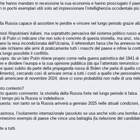
 che hanno mandato in recessione la sua economia e hanno prosciugato il paese
 in pochi esemplari utili solo ad impressionare l’intellighenzia occidentale 
a Russia capace di assorbire le perdite e vincere nel lungo periodo grazie alla 
nisti filoputiniani italiani, ma soprattutto pervasiva del sistema politico russ
i di Putin ci indicano che non solo è convinto di questa storiella, ma anzi, sta c
vedano la resa incondizionata dell’Ucraina, il referendum farsa che ha annesso 
iale richiamo alle armi di praticamente tutti i maschi del paese e infine la con
 lungo possibile il conflitto.
opra: da un lato Putin ritiene proprio come nella guerra patriottica del 1941 di p
 e dividere l’europa e la sua opinione pubblica (da qui l’attentato terroristico
 rete quasi subito da parte della propaganda russa di Biden che parla di quella 
mento), cercando così di arrivare ormai a tutti i costi a quello che personalme
iali americane di novembre 2024, dove ci sono probabilità non nulle di una ri
sto contesto?
tto questo commento: la storiella della Russia forte nel lungo periodo è falsa.
il tempo più la Russia si indebolisce.
uesta: non tanto se la Russia arriverà a gennaio 2025 nelle attuali condizioni
disastrosa, l’isolamento internazionale (assoluto se usa anche solo una bomb
nnesimo esempio di paese che vince una battaglia (la rielezione del candidat
 a tutti.