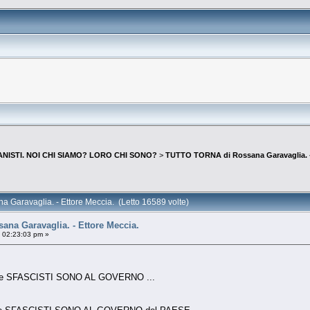
NISTI. NOI CHI SIAMO? LORO CHI SONO?
>
TUTTO TORNA di Rossana Garavaglia. -
Garavaglia. - Ettore Meccia. (Letto 16589 volte)
na Garavaglia. - Ettore Meccia.
, 02:23:03 pm »
I e SFASCISTI SONO AL GOVERNO ...