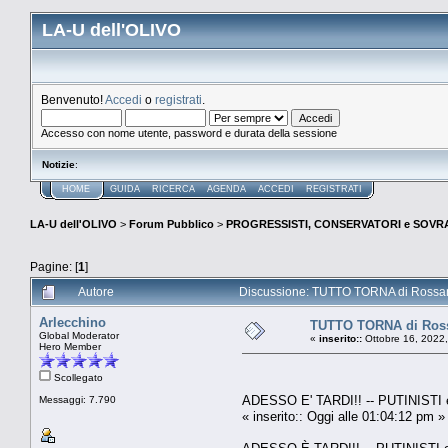
LA-U dell'OLIVO
Benvenuto!
Accedi
o
registrati
.
Accesso con nome utente, password e durata della sessione
Notizie
:
HOME
GUIDA
RICERCA
AGENDA
ACCEDI
REGISTRATI
LA-U dell'OLIVO
>
Forum Pubblico
>
PROGRESSISTI, CONSERVATORI e SOVRA
Pagine: [
1
]
Autore
Discussione: TUTTO TORNA di Rossana 
Arlecchino
TUTTO TORNA di Rossa
Global Moderator
«
inserito::
Ottobre 16, 2022
Hero Member
Scollegato
ADESSO E' TARDI!! -- PUTINIST
Messaggi: 7.790
« inserito:: Oggi alle 01:04:12 pm »