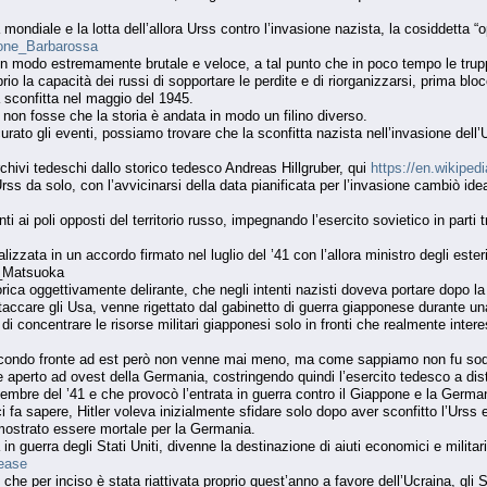
mondiale e la lotta dell’allora Urss contro l’invasione nazista, la cosiddetta 
zione_Barbarossa
in modo estremamente brutale e veloce, a tal punto che in poco tempo le truppe
o la capacità dei russi di sopportare le perdite e di riorganizzarsi, prima bloc
iva sconfitta nel maggio del 1945.
 non fosse che la storia è andata in modo un filino diverso.
rato gli eventi, possiamo trovare che la sconfitta nazista nell’invasione dell’Un
chivi tedeschi dallo storico tedesco Andreas Hillgruber, qui
https://en.wikiped
rss da solo, con l’avvicinarsi della data pianificata per l’invasione cambiò id
 ai poli opposti del territorio russo, impegnando l’esercito sovietico in parti 
finalizzata in un accordo firmato nel luglio del ’41 con l’allora ministro degli es
_Matsuoka
rica oggettivamente delirante, che negli intenti nazisti doveva portare dopo l
attaccare gli Usa, venne rigettato dal gabinetto di guerra giapponese durante u
 di concentrare le risorse militari giapponesi solo in fronti che realmente inte
secondo fronte ad est però non venne mai meno, ma come sappiamo non fu sod
aperto ad ovest della Germania, costringendo quindi l’esercito tedesco a distr
cembre del ’41 e che provocò l’entrata in guerra contro il Giappone e la Germani
ci fa sapere, Hitler voleva inizialmente sfidare solo dopo aver sconfitto l’Urss
ostrato essere mortale per la Germania.
ta in guerra degli Stati Uniti, divenne la destinazione di aiuti economici e milit
Lease
e per inciso è stata riattivata proprio quest’anno a favore dell’Ucraina, gli Sta