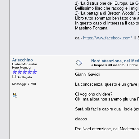
1) “La distruzione dell’Europa. La G
Bellissimo libro che raccoglie i mig
2) “La battaglia di Bretton Woods”, 
Libro tutto sommato ben fatto che a
In questo caso ci interessa il capito
Massimo Fontana
da -
https://www.facebook.com/
il 
Arlecchino
Nord attenzione, nel Medi
Global Moderator
«
Risposta #3 inserito::
Ottobre 
Hero Member
Gianni Gavioli
Scollegato
La conoscenza, questo è un grave pr
Messaggi: 7.790
Ci vogliono dividere?
Ok, ma allora non saremo più una P
Sarà più facile capire quali Isole (ex
ciaooo
Ps: Nord attenzione, nel Mediterraneo