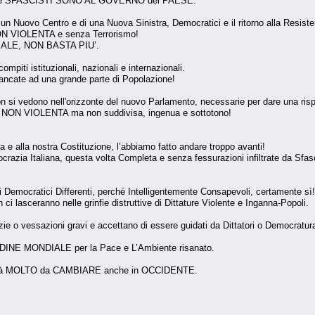
I e SFASCISTI SONO AL GOVERNO del PAESE.
 Nuovo Centro e di una Nuova Sinistra, Democratici e il ritorno alla Resistenz
N VIOLENTA e senza Terrorismo!
ALE, NON BASTA PIU’.
ompiti istituzionali, nazionali e internazionali.
ancate ad una grande parte di Popolazione!
n si vedono nell'orizzonte del nuovo Parlamento, necessarie per dare una rispo
a NON VIOLENTA ma non suddivisa, ingenua e sottotono!
ia e alla nostra Costituzione, l’abbiamo fatto andare troppo avanti!
azia Italiana, questa volta Completa e senza fessurazioni infiltrate da Sfas
i Democratici Differenti, perché Intelligentemente Consapevoli, certamente sì!
 lasceranno nelle grinfie distruttive di Dittature Violente e Inganna-Popoli.
zie o vessazioni gravi e accettano di essere guidati da Dittatori o Democratur
INE MONDIALE per la Pace e L’Ambiente risanato.
ci sarà MOLTO da CAMBIARE anche in OCCIDENTE.