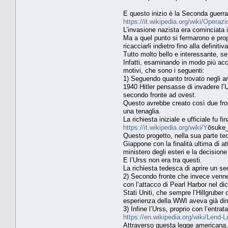
E questo inizio è la Seconda guerra 
https://it.wikipedia.org/wiki/Opera
L’invasione nazista era cominciata 
Ma a quel punto si fermarono e propri
ricacciarli indietro fino alla definit
Tutto molto bello e interessante, se
Infatti, esaminando in modo più accu
motivi, che sono i seguenti:
1) Seguendo quanto trovato negli ar
1940 Hitler pensasse di invadere l’U
secondo fronte ad ovest.
Questo avrebbe creato così due fronti
una tenaglia.
La richiesta iniziale e ufficiale fu 
https://it.wikipedia.org/wiki/Y
ōsuke
Questo progetto, nella sua parte teo
Giappone con la finalità ultima di 
ministero degli esteri e la decisione
E l’Urss non era tra questi.
La richiesta tedesca di aprire un 
2) Secondo fronte che invece venne 
con l’attacco di Pearl Harbor nel di
Stati Uniti, che sempre l’Hillgruber 
esperienza della WWI aveva già dim
3) Infine l’Urss, proprio con l’entra
https://en.wikipedia.org/wiki/Lend-
Attraverso questa legge americana, ch