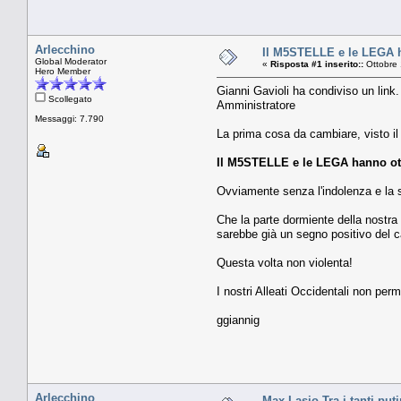
Arlecchino
Il M5STELLE e le LEGA ha
Global Moderator
«
Risposta #1 inserito::
Ottobre 
Hero Member
Gianni Gavioli ha condiviso un link.
Scollegato
Amministratore
Messaggi: 7.790
La prima cosa da cambiare, visto il 
Il M5STELLE e le LEGA hanno otten
Ovviamente senza l'indolenza e la s
Che la parte dormiente della nostra 
sarebbe già un segno positivo del
Questa volta non violenta!
I nostri Alleati Occidentali non per
ggiannig
Arlecchino
Max Lasio Tra i tanti put