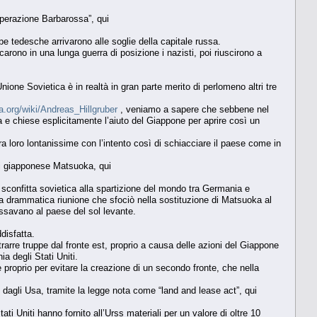
“operazione Barbarossa”, qui
 tedesche arrivarono alle soglie della capitale russa.
carono in una lunga guerra di posizione i nazisti, poi riuscirono a
ione Sovietica è in realtà in gran parte merito di perlomeno altri tre
ia.org/wiki/Andreas_Hillgruber
, veniamo a sapere che sebbene nel
ea e chiese esplicitamente l’aiuto del Giappone per aprire così un
tra loro lontanissime con l’intento così di schiacciare il paese come in
teri giapponese Matsuoka, qui
a sconfitta sovietica alla spartizione del mondo tra Germania e
na drammatica riunione che sfociò nella sostituzione di Matsuoka al
ressavano al paese del sol levante.
disfatta.
arre truppe dal fronte est, proprio a causa delle azioni del Giappone
a degli Stati Uniti.
 e proprio per evitare la creazione di un secondo fronte, che nella
ari dagli Usa, tramite la legge nota come “land and lease act”, qui
ti Uniti hanno fornito all’Urss materiali per un valore di oltre 10