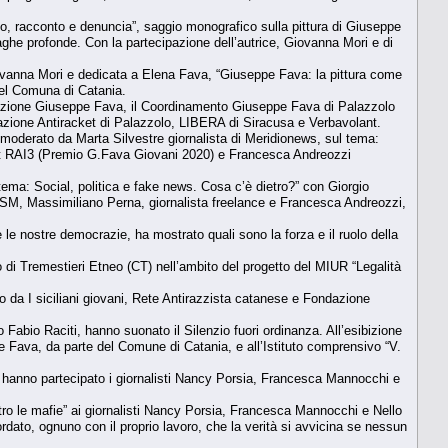
o, racconto e denuncia”, saggio monografico sulla pittura di Giuseppe
iaghe profonde. Con la partecipazione dell’autrice, Giovanna Mori e di
ovanna Mori e dedicata a Elena Fava, “Giuseppe Fava: la pittura come
del Comuna di Catania.
dazione Giuseppe Fava, il Coordinamento Giuseppe Fava di Palazzolo
iazione Antiracket di Palazzolo, LIBERA di Siracusa e Verbavolant.
, moderato da Marta Silvestre giornalista di Meridionews, sul tema:
eport RAI3 (Premio G.Fava Giovani 2020) e Francesca Andreozzi
tema: Social, politica e fake news. Cosa c’è dietro?” con Giorgio
CSM, Massimiliano Perna, giornalista freelance e Francesca Andreozzi,
e nostre democrazie, ha mostrato quali sono la forza e il ruolo della
 di Tremestieri Etneo (CT) nell’ambito del progetto del MIUR “Legalità
 da I siciliani giovani, Rete Antirazzista catanese e Fondazione
 Fabio Raciti, hanno suonato il Silenzio fuori ordinanza. All’esibizione
pe Fava, da parte del Comune di Catania, e all’Istituto comprensivo “V.
ale hanno partecipato i giornalisti Nancy Porsia, Francesca Mannocchi e
ro le mafie” ai giornalisti Nancy Porsia, Francesca Mannocchi e Nello
ordato, ognuno con il proprio lavoro, che la verità si avvicina se nessun