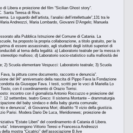
di Libera e proiezione del film “Sicilian Ghost story”.
C. Santa Teresa di Riva.
. Lo sguardo dell’artista, l’analisi dell’intellettuale”,131 tra le
e Maria Andreozzi, Maria Lombardo, Giovanni D’Angelo; Manuela
essorato alla Pubblica Istruzione del Comune di Catania. La
ole, ha proposto la propria collaborazione, a titolo gratuito, per la
ima di essere assassinato, agli studenti degli istituti superiori di
onducibili al tema della legalità: a) Laboratorio teatrale per la messa in
o stereotipo mafioso; d) Laboratorio socio-statistico sulla mafiosità dei
ale; 2) Scuola elementare Vespucci: Laboratorio teatrale; 3) Scuola
 Fava, la pittura come documento, racconto e denuncia”.
ione del 94° anniversario della nascita di Pippo Fava la Fondazione
ndotta da Giuseppe Fava. I testi, scritti per le voci di Mariella Lo
osto, con il coordinamento di Orazio Torrisi.
sto: incontro con il giornalista Antonio Roccuzzo e proiezione del
afia”. 12 settembre, teatro Greco: Il sistema Montante – drammaturgia
cipazione del baby sindaco e della baby giunta comunale;
 denuncia”, di Giovanna Mori; dibattito “Il vizio della giustizia.
izio Parisi. Modera Dario De Luca, Meridionews; proiezione de
niziativa “Estate Liberi” del coordinamento di Catania di Libera.
vita”. Intervengono Vittorio Teresi e Francesca Andreozzi
della mostra “Cicatrici” dell’associazione B.live