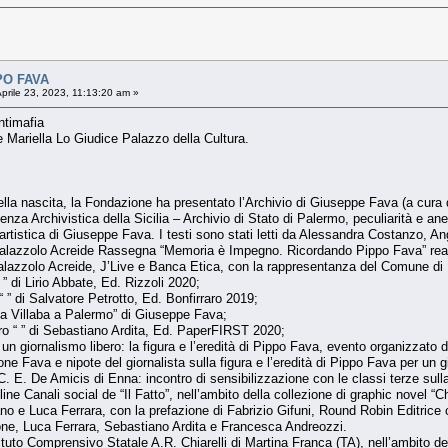
PO FAVA
prile 23, 2023, 11:13:20 am »
ntimafia
 Mariella Lo Giudice Palazzo della Cultura.
ella nascita, la Fondazione ha presentato l’Archivio di Giuseppe Fava (a cura d
nza Archivistica della Sicilia – Archivio di Stato di Palermo, peculiarità e aned
 artistica di Giuseppe Fava. I testi sono stati letti da Alessandra Costanzo, An
lazzolo Acreide Rassegna “Memoria è Impegno. Ricordando Pippo Fava” realizz
azzolo Acreide, J’Live e Banca Etica, con la rappresentanza del Comune di 
” di Lirio Abbate, Ed. Rizzoli 2020;
 ” di Salvatore Petrotto, Ed. Bonfirraro 2019;
da Villaba a Palermo” di Giuseppe Fava;
ro “ ” di Sebastiano Ardita, Ed. PaperFIRST 2020;
un giornalismo libero: la figura e l’eredità di Pippo Fava, evento organizzato 
e Fava e nipote del giornalista sulla figura e l’eredità di Pippo Fava per un gi
. E. De Amicis di Enna: incontro di sensibilizzazione con le classi terze sulla
e Canali social de “Il Fatto”, nell’ambito della collezione di graphic novel “Ch
litano e Luca Ferrara, con la prefazione di Fabrizio Gifuni, Round Robin Editri
one, Luca Ferrara, Sebastiano Ardita e Francesca Andreozzi.
tuto Comprensivo Statale A.R. Chiarelli di Martina Franca (TA), nell’ambito de