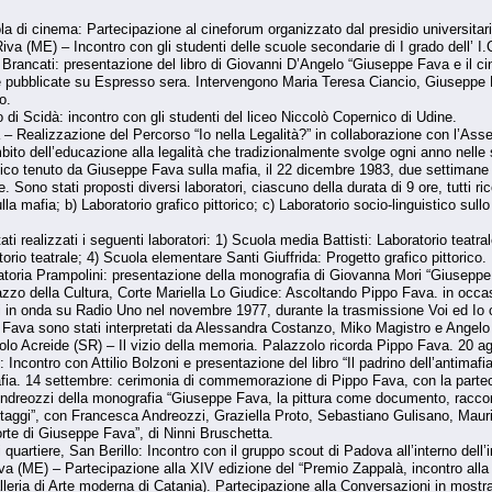
di cinema: Partecipazione al cineforum organizzato dal presidio universitario 
a (ME) – Incontro con gli studenti delle scuole secondarie di I grado dell’ I.
rancati: presentazione del libro di Giovanni D’Angelo “Giuseppe Fava e il cinema
he pubblicate su Espresso sera. Intervengono Maria Teresa Ciancio, Giusepp
o.
di Scidà: incontro con gli studenti del liceo Niccolò Copernico di Udine.
 Realizzazione del Percorso “Io nella Legalità?” in collaborazione con l’Ass
o dell’educazione alla legalità che tradizionalmente svolge ogni anno nelle scu
lico tenuto da Giuseppe Fava sulla mafia, il 22 dicembre 1983, due settimane pr
Sono stati proposti diversi laboratori, ciascuno della durata di 9 ore, tutti ric
lla mafia; b) Laboratorio grafico pittorico; c) Laboratorio socio-linguistico sull
i realizzati i seguenti laboratori: 1) Scuola media Battisti: Laboratorio teatr
io teatrale; 4) Scuola elementare Santi Giuffrida: Progetto grafico pittorico.
toria Prampolini: presentazione della monografia di Giovanna Mori “Giuseppe
zo della Cultura, Corte Mariella Lo Giudice: Ascoltando Pippo Fava. in occas
ti in onda su Radio Uno nel novembre 1977, durante la trasmissione Voi ed Io co
ava sono stati interpretati da Alessandra Costanzo, Miko Magistro e Angelo T
 Acreide (SR) – Il vizio della memoria. Palazzolo ricorda Pippo Fava. 20 ago
: Incontro con Attilio Bolzoni e presentazione del libro “Il padrino dell’antim
afia. 14 settembre: cerimonia di commemorazione di Pippo Fava, con la parte
dreozzi della monografia “Giuseppe Fava, la pittura come documento, racconto e
taggi”, con Francesca Andreozzi, Graziella Proto, Sebastiano Gulisano, Maur
morte di Giuseppe Fava”, di Ninni Bruschetta.
uartiere, San Berillo: Incontro con il gruppo scout di Padova all’interno dell’i
a (ME) – Partecipazione alla XIV edizione del “Premio Zappalà, incontro alla 
eria di Arte moderna di Catania). Partecipazione alla Conversazioni in mostra 