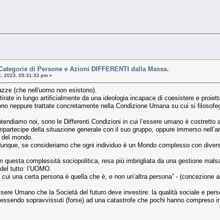
ategorie di Persone e Azioni DIFFERENTI dalla Massa.
, 2023, 05:31:32 pm »
zze (che nell'uomo non esistono).
irate in lungo artificialmente da una ideologia incapace di coesistere e proiett
no neppure trattate concretamente nella Condizione Umana su cui si filosofeg
endiamo noi, sono le Differenti Condizioni in cui l’essere umano è costretto a
rtecipe della situazione generale con il suo gruppo, oppure immerso nell’area 
e del mondo.
unque, se consideriamo che ogni individuo è un Mondo complesso con diverse a
in questa complessità sociopolitica, resa più imbrigliata da una gestione malsa
del tutto: l’UOMO.
r cui una certa persona è quella che è, e non un’altra persona” - (concezione 
ssere Umano che la Società del futuro deve investire: la qualità sociale e perso
 essendo sopravvissuti (forse) ad una catastrofe che pochi hanno compreso 