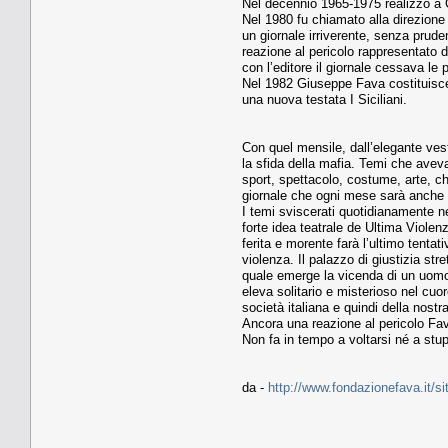
Nel decennio 1965-1975 realizzò a Ca
Nel 1980 fu chiamato alla direzione d
un giornale irriverente, senza pruden
reazione al pericolo rappresentato d
con l’editore il giornale cessava le 
Nel 1982 Giuseppe Fava costituisce,
una nuova testata I Siciliani.
Con quel mensile, dall’elegante ves
la sfida della mafia. Temi che aveva g
sport, spettacolo, costume, arte, ch
giornale che ogni mese sarà anche un
I temi sviscerati quotidianamente ne
forte idea teatrale de Ultima Viol
ferita e morente farà l’ultimo tentat
violenza. Il palazzo di giustizia str
quale emerge la vicenda di un uomo s
eleva solitario e misterioso nel cuo
società italiana e quindi della nostra
Ancora una reazione al pericolo Fava
Non fa in tempo a voltarsi né a stup
da -
http://www.fondazionefava.it/sit