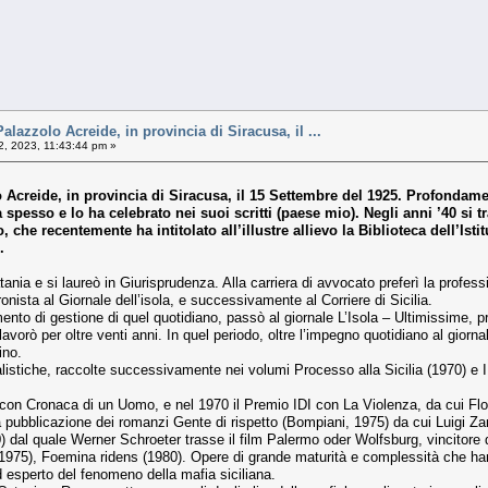
lazzolo Acreide, in provincia di Siracusa, il ...
2, 2023, 11:43:44 pm »
Acreide, in provincia di Siracusa, il 15 Settembre del 1925. Profondame
va spesso e lo ha celebrato nei suoi scritti (paese mio). Negli anni ’40 si t
, che recentemente ha intitolato all’illustre allievo la Biblioteca dell’Isti
.
Catania e si laureò in Giurisprudenza. Alla carriera di avvocato preferì la profes
nista al Giornale dell’isola, e successivamente al Corriere di Sicilia.
amento di gestione di quel quotidiano, passò al giornale L’Isola – Ultimissime
vorò per oltre venti anni. In quel periodo, oltre l’impegno quotidiano al giorn
ino.
listiche, raccolte successivamente nei volumi Processo alla Sicilia (1970) e I 
 con Cronaca di un Uomo, e nel 1970 il Premio IDI con La Violenza, da cui Flo
la pubblicazione dei romanzi Gente di rispetto (Bompiani, 1975) da cui Luigi 
 dal quale Werner Schroeter trasse il film Palermo oder Wolfsburg, vincitore dell
(1975), Foemina ridens (1980). Opere di grande maturità e complessità che ha
esperto del fenomeno della mafia siciliana.