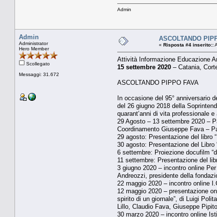
Admin
Admin
ASCOLTANDO PIP
Administrator
«
Risposta #4 inserito::
A
Hero Member
Attività Informazione Educazione A
Scollegato
15 settembre 2020
– Catania, Corte
Messaggi: 31.672
ASCOLTANDO PIPPO FAVA
In occasione del 95° anniversario d
del 26 giugno 2018 della Soprintende
quarant’anni di vita professionale e
29 Agosto – 13 settembre 2020 – Pa
Coordinamento Giuseppe Fava – Pal
29 agosto: Presentazione del libro “ 
30 agosto: Presentazione del Libro “
6 settembre: Proiezione docufilm “
11 settembre: Presentazione del lib
3 giugno 2020 – incontro online Per 
Andreozzi, presidente della fondazion
22 maggio 2020 – incontro online I.C
12 maggio 2020 – presentazione onlin
spirito di un giornale”, di Luigi Po
Lillo, Claudio Fava, Giuseppe Pipit
30 marzo 2020 – incontro online Isti