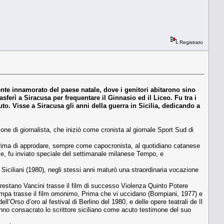
Registrato
nte innamorato del paese natale, dove i genitori abitarono sino
rasferì a Siracusa per frequentare il Ginnasio ed il Liceo. Fu tra i
tuto. Visse a Siracusa gli anni della guerra in Sicilia, dedicando a
sione di giornalista, che iniziò come cronista al giornale Sport Sud di
, prima di approdare, sempre come capocronista, al quotidiano catanese
ale, fu inviato speciale del settimanale milanese Tempo, e
Siciliani (1980), negli stessi anni maturò una straordinaria vocazione
restano Vancini trasse il film di successo Violenza Quinto Potere
Zampa trasse il film omonimo, Prima che vi uccidano (Bompiani, 1977) e
’Orso d’oro al festival di Berlino del 1980, e delle opere teatrali de Il
nno consacrato lo scrittore siciliano come acuto testimone del suo