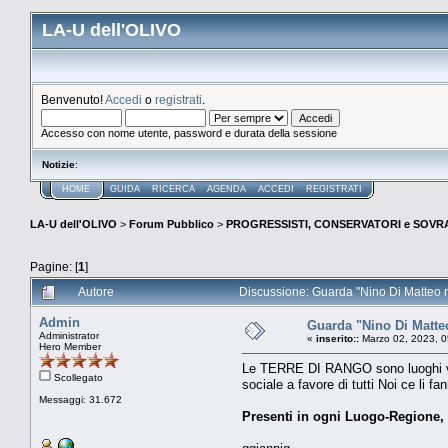
LA-U dell'OLIVO
Benvenuto!
Accedi
o
registrati
.
Accesso con nome utente, password e durata della sessione
Notizie
:
HOME
GUIDA
RICERCA
AGENDA
ACCEDI
REGISTRATI
LA-U dell'OLIVO
>
Forum Pubblico
>
PROGRESSISTI, CONSERVATORI e SOVRA
Pagine: [
1
]
Autore
Discussione: Guarda "Nino Di Matteo rac
Admin
Guarda "Nino Di Matteo 
Administrator
«
inserito::
Marzo 02, 2023, 0
Hero Member
Le TERRE DI RANGO sono luoghi virt
Scollegato
sociale a favore di tutti Noi ce li
Messaggi: 31.672
Presenti in ogni Luogo-Regione, 