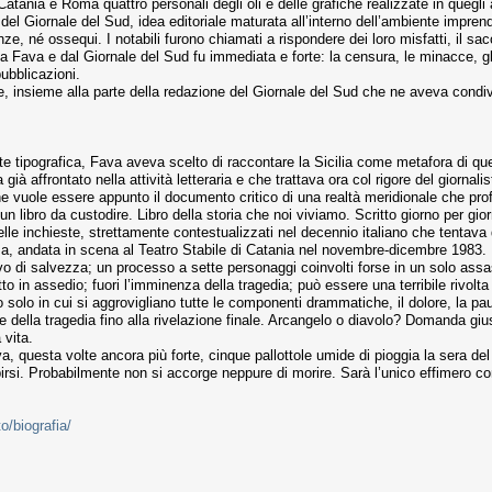
tania e Roma quattro personali degli oli e delle grafiche realizzate in quegli 
el Giornale del Sud, idea editoriale maturata all’interno dell’ambiente imprendit
ze, né ossequi. I notabili furono chiamati a rispondere dei loro misfatti, il sa
a Fava e dal Giornale del Sud fu immediata e forte: la censura, le minacce, gli
pubblicazioni.
 insieme alla parte della redazione del Giornale del Sud che ne aveva condivis
te tipografica, Fava aveva scelto di raccontare la Sicilia come metafora di qu
ià affrontato nella attività letteraria e che trattava ora col rigore del giornalist
e vuole essere appunto il documento critico di una realtà meridionale che profo
 libro da custodire. Libro della storia che noi viviamo. Scritto giorno per gio
lle inchieste, strettamente contestualizzati nel decennio italiano che tentava 
enza, andata in scena al Teatro Stabile di Catania nel novembre-dicembre 19
ivo di salvezza; un processo a sette personaggi coinvolti forse in un solo assassin
etto in assedio; fuori l’imminenza della tragedia; può essere una terribile rivolta
olo in cui si aggrovigliano tutte le componenti drammatiche, il dolore, la paur
re della tragedia fino alla rivelazione finale. Arcangelo o diavolo? Domanda gi
 vita.
, questa volte ancora più forte, cinque pallottole umide di pioggia la sera del
irsi. Probabilmente non si accorge neppure di morire. Sarà l’unico effimero con
o/biografia/