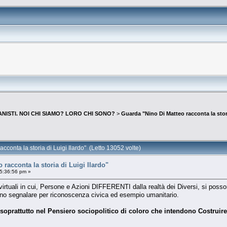
NISTI. NOI CHI SIAMO? LORO CHI SONO?
>
Guarda "Nino Di Matteo racconta la stori
conta la storia di Luigi Ilardo" (Letto 13052 volte)
racconta la storia di Luigi Ilardo"
5:36:56 pm »
uali in cui, Persone e Azioni DIFFERENTI dalla realtà dei Diversi, si posson
 fanno segnalare per riconoscenza civica ed esempio umanitario.
soprattutto nel Pensiero sociopolitico di coloro che intendono Costruir