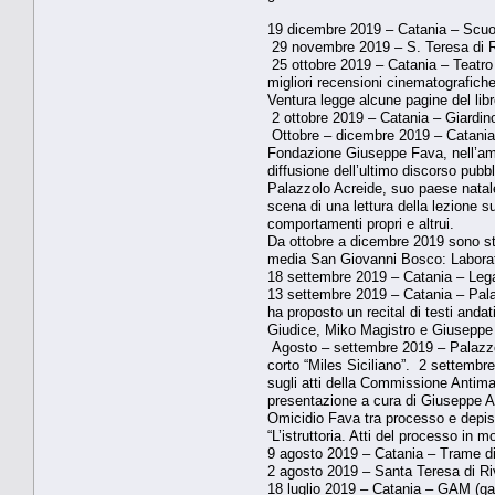
19 dicembre 2019 – Catania – Scuola 
29 novembre 2019 – S. Teresa di Riv
25 ottobre 2019 – Catania – Teatro B
migliori recensioni cinematografic
Ventura legge alcune pagine del libr
2 ottobre 2019 – Catania – Giardino 
Ottobre – dicembre 2019 – Catania –
Fondazione Giuseppe Fava, nell’ambit
diffusione dell’ultimo discorso pubb
Palazzolo Acreide, suo paese natale. 
scena di una lettura della lezione su
comportamenti propri e altrui.
Da ottobre a dicembre 2019 sono stat
media San Giovanni Bosco: Laborator
18 settembre 2019 – Catania – Lega
13 settembre 2019 – Catania – Palaz
ha proposto un recital di testi anda
Giudice, Miko Magistro e Giuseppe F
Agosto – settembre 2019 – Palazzolo
corto “Miles Siciliano”. 2 settembre
sugli atti della Commissione Antim
presentazione a cura di Giuseppe An
Omicidio Fava tra processo e depis
“L’istruttoria. Atti del processo in 
9 agosto 2019 – Catania – Trame di q
2 agosto 2019 – Santa Teresa di Riv
18 luglio 2019 – Catania – GAM (gall