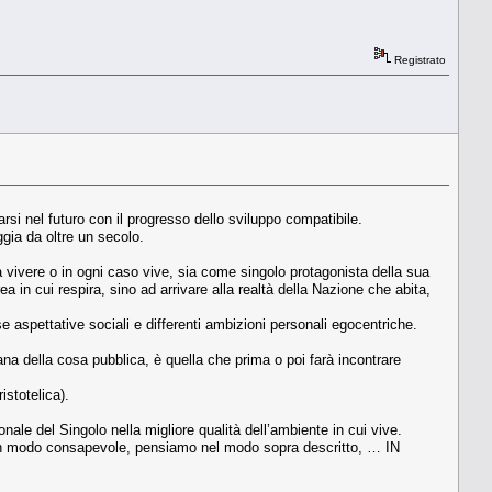
Registrato
arsi nel futuro con il progresso dello sviluppo compatibile.
gia da oltre un secolo.
 vivere o in ogni caso vive, sia come singolo protagonista della sua
in cui respira, sino ad arrivare alla realtà della Nazione che abita,
spettative sociali e differenti ambizioni personali egocentriche.
na della cosa pubblica, è quella che prima o poi farà incontrare
aristotelica).
nale del Singolo nella migliore qualità dell’ambiente in cui vive.
in modo consapevole, pensiamo nel modo sopra descritto, … IN