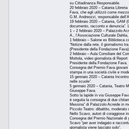
su Cittadinanza Responsabile.
20 febbraio 2020 – Catania Libreria
Fava, che egli utilizzò come mezzo d
G.M. Andreozzi, responsabile dell’
19 febbraio 2020 – Catania, GAM (G
documento, racconto e denuncia”. La
1 – 2 febbraio 2020 – Palazzolo Ac
A., l’Associazione Culturale Dahlia
1 febbraio – Salone ex Biblioteca c
“Notizie dalla rete, il giornalismo
(Presidente della Fondazione Fava)
2 febbraio – Aula Consiliare del Com
Mottola, video giornalista di Repo
Presidente della Fondazione Fava.
Consegna del Premio Fava giovani a 
stampa in una società civile e moder
15 gennaio 2020 – Catania Incontro 
nelle scuole”.
5 gennaio 2020 – Catania, Teatro Ma
Giuseppe Fava.
Sotto la lapide in via Giuseppe Fava
è seguita la consegna di due chitarr
Messina” di Palazzolo Acreide in m
Piccolo Teatro: dibattito, moderato 
Nello Scavo, autori di coraggiose inc
Consegna del Premio Nazionale di gi
Scavo “per aver indagato e raccontat
giornalista viene lasciato solo”.