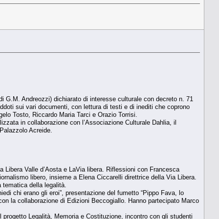
i G.M. Andreozzi) dichiarato di interesse culturale con decreto n. 71
doti sui vari documenti, con lettura di testi e di inediti che coprono
gelo Tosto, Riccardo Maria Tarci e Orazio Torrisi.
ata in collaborazione con l’Associazione Culturale Dahlia, il
Palazzolo Acreide.
da Libera Valle d’Aosta e LaVia libera. Riflessioni con Francesca
ornalismo libero, insieme a Elena Ciccarelli direttrice della Via Libera.
 tematica della legalità.
iedi chi erano gli eroi”, presentazione del fumetto “Pippo Fava, lo
ce con la collaborazione di Edizioni Beccogiallo. Hanno partecipato Marco
l progetto Legalità, Memoria e Costituzione, incontro con gli studenti