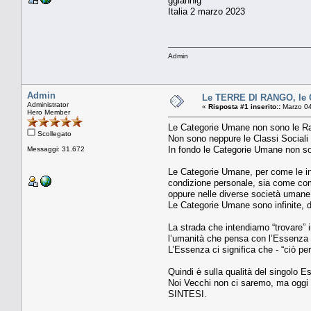
ggiannig
Italia 2 marzo 2023
Admin
Admin
Le TERRE DI RANGO, le C
Administrator
«
Risposta #1 inserito::
Marzo 04
Hero Member
Le Categorie Umane non sono le Ra
Scollegato
Non sono neppure le Classi Sociali t
In fondo le Categorie Umane non so
Messaggi: 31.672
Le Categorie Umane, per come le int
condizione personale, sia come compa
oppure nelle diverse società uman
Le Categorie Umane sono infinite, d
La strada che intendiamo “trovare” 
l’umanità che pensa con l’Essenza 
L’Essenza ci significa che - “ciò pe
Quindi è sulla qualità del singolo E
Noi Vecchi non ci saremo, ma oggi
SINTESI.