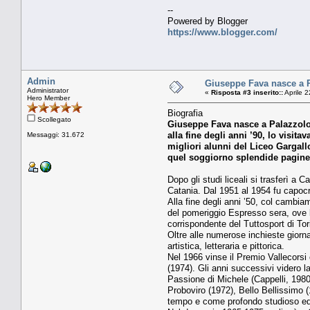
--
Powered by Blogger
https://www.blogger.com/
Admin
Giuseppe Fava nasce a Pa
Administrator
«
Risposta #3 inserito::
Aprile 2
Hero Member
Biografia
Scollegato
Giuseppe Fava nasce a Palazzolo 
alla fine degli anni ’90, lo visita
Messaggi: 31.672
migliori alunni del Liceo Gargallo
quel soggiorno splendide pagine
Dopo gli studi liceali si trasferì a 
Catania. Dal 1951 al 1954 fu capocro
Alla fine degli anni ’50, col cambi
del pomeriggio Espresso sera, ove la
corrispondente del Tuttosport di Tor
Oltre alle numerose inchieste giorna
artistica, letteraria e pittorica.
Nel 1966 vinse il Premio Vallecorsi
(1974). Gli anni successivi videro 
Passione di Michele (Cappelli, 1980)
Proboviro (1972), Bello Bellissimo 
tempo e come profondo studioso ed 