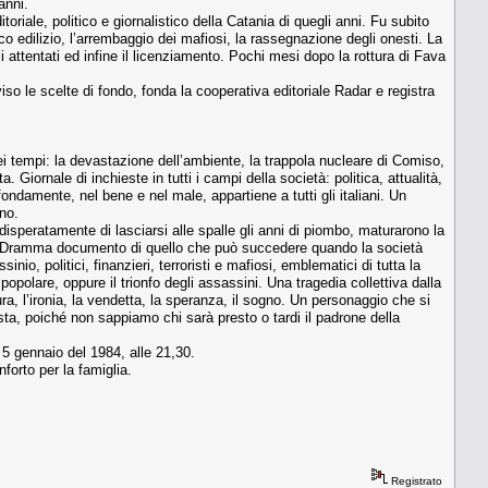
anni.
oriale, politico e giornalistico della Catania di quegli anni. Fu subito
cco edilizio, l’arrembaggio dei mafiosi, la rassegnazione degli onesti. La
 attentati ed infine il licenziamento. Pochi mesi dopo la rottura di Fava
o le scelte di fondo, fonda la cooperativa editoriale Radar e registra
ei tempi: la devastazione dell’ambiente, la trappola nucleare di Comiso,
a. Giornale di inchieste in tutti i campi della società: politica, attualità,
ndamente, nel bene e nel male, appartiene a tutti gli italiani. Un
rno.
disperatamente di lasciarsi alle spalle gli anni di piombo, maturarono la
83. Dramma documento di quello che può succedere quando la società
io, politici, finanzieri, terroristi e mafiosi, emblematici di tutta la
 popolare, oppure il trionfo degli assassini. Una tragedia collettiva dalla
a, l’ironia, la vendetta, la speranza, il sogno. Un personaggio che si
usta, poiché non sappiamo chi sarà presto o tardi il padrone della
 5 gennaio del 1984, alle 21,30.
forto per la famiglia.
Registrato