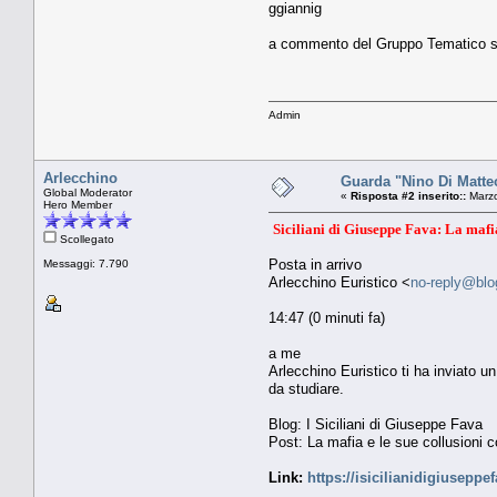
ggiannig
a commento del Gruppo Tematico s
Admin
Arlecchino
Guarda "Nino Di Matteo 
Global Moderator
«
Risposta #2 inserito::
Marzo
Hero Member
Siciliani di Giuseppe Fava: La mafia 
Scollegato
Posta in arrivo
Messaggi: 7.790
Arlecchino Euristico <
no-reply@blo
14:47 (0 minuti fa)
a me
Arlecchino Euristico ti ha inviato un
da studiare.
Blog: I Siciliani di Giuseppe Fava
Post: La mafia e le sue collusioni co
Link:
https://isicilianidigiusepp