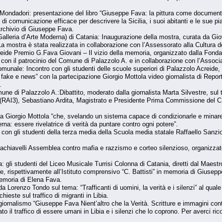
 Mondadori: presentazione del libro “Giuseppe Fava: la pittura come document
i comunicazione efficace per descrivere la Sicilia, i suoi abitanti e le sue p
Archivio di Giuseppe Fava.
alleria d’Arte Moderna) di Catania: Inaugurazione della mostra, curata da Gi
 mostra è stata realizzata in collaborazione con l’Assessorato alla Cultura 
reide Premio G.Fava Giovani – Il vizio della memoria, organizzato dalla Fon
, con il patrocinio del Comune di Palazzolo A. e in collaborazione con l’Assoc
omunale: Incontro con gli studenti delle scuole superiori di Palazzolo Acreide
 tra fake e news” con la partecipazione Giorgio Mottola video giornalista di R
.
une di Palazzolo A.:Dibattito, moderato dalla giornalista Marta Silvestre, sul 
rt (RAI3), Sebastiano Ardita, Magistrato e Presidente Prima Commissione del 
Giorgio Mottola “che, svelando un sistema capace di condizionarle e minare l
na: essere rivelatrice di verità da puntare contro ogni potere”.
con gli studenti della terza media della Scuola media statale Raffaello Sanzio
chiavelli Assemblea contro mafia e razzismo e corteo silenzioso, organizzato
: gli studenti del Liceo Musicale Turrisi Colonna di Catania, diretti dal Maestro
e, rispettivamente all’Istituto comprensivo “C. Battisti” in memoria di Giusep
emoria di Elena Fava.
da Lorenzo Tondo sul tema: “Trafficanti di uomini, la verità e i silenzi” al qu
hieste sul traffico di migranti in Libia.
ornalismo “Giuseppe Fava Nient’altro che la Verità. Scritture e immagini cont
o il traffico di essere umani in Libia e i silenzi che lo coprono. Per averci ric