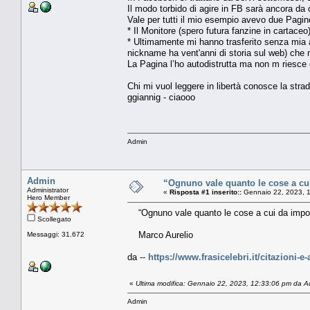
Il modo torbido di agire in FB sarà ancora da c
Vale per tutti il mio esempio avevo due Pagin
* Il Monitore (spero futura fanzine in cartaceo
* Ultimamente mi hanno trasferito senza mia a
nickname ha vent'anni di storia sul web) che n
La Pagina l’ho autodistrutta ma non m riesce di
Chi mi vuol leggere in libertà conosce la strad
ggiannig - ciaooo
Admin
Admin
“Ognuno vale quanto le cose a cu
Administrator
«
Risposta #1 inserito::
Gennaio 22, 2023, 
Hero Member
“Ognuno vale quanto le cose a cui da impor
Scollegato
Marco Aurelio
Messaggi: 31.672
da --
https://www.frasicelebri.it/citazioni-e
«
Ultima modifica: Gennaio 22, 2023, 12:33:06 pm da 
Admin