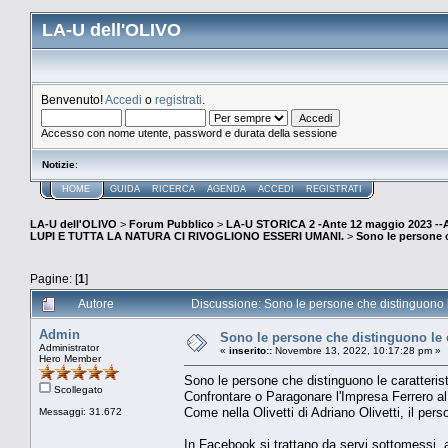
LA-U dell'OLIVO
Benvenuto!
Accedi
o
registrati
.
Accesso con nome utente, password e durata della sessione
Notizie
:
HOME
GUIDA
RICERCA
AGENDA
ACCEDI
REGISTRATI
LA-U dell'OLIVO
>
Forum Pubblico
>
LA-U STORICA 2 -Ante 12 maggio 2023 
LUPI E TUTTA LA NATURA CI RIVOGLIONO ESSERI UMANI.
>
Sono le persone c
Pagine: [
1
]
Autore
Discussione: Sono le persone che distinguono le 
Admin
Sono le persone che distinguono le c
Administrator
«
inserito::
Novembre 13, 2022, 10:17:28 pm »
Hero Member
Sono le persone che distinguono le caratterist
Scollegato
Confrontare o Paragonare l'Impresa Ferrero 
Come nella Olivetti di Adriano Olivetti, il pers
Messaggi: 31.672
In Facebook si trattano da servi sottomessi, ad