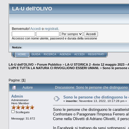
LA-U dell'OLIVO
Benvenuto!
Accedi
o
registrati
.
Accesso con nome utente, password e durata della sessione
Notizie
:
HOME
GUIDA
RICERCA
AGENDA
ACCEDI
REGISTRATI
LA-U dell'OLIVO
>
Forum Pubblico
>
LA-U STORICA 2 -Ante 12 maggio 2023 
LUPI E TUTTA LA NATURA CI RIVOGLIONO ESSERI UMANI.
>
Sono le persone c
Pagine: [
1
]
Autore
Discussione: Sono le persone che distinguono le 
Admin
Sono le persone che distinguono le c
Administrator
«
inserito::
Novembre 13, 2022, 10:17:28 pm »
Hero Member
Sono le persone che distinguono le caratterist
Scollegato
Confrontare o Paragonare l'Impresa Ferrero 
Come nella Olivetti di Adriano Olivetti, il pers
Messaggi: 31.672
In Facebook si trattano da servi sottomessi, ad