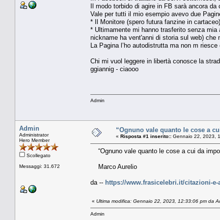
Il modo torbido di agire in FB sarà ancora da c
Vale per tutti il mio esempio avevo due Pagin
* Il Monitore (spero futura fanzine in cartaceo
* Ultimamente mi hanno trasferito senza mia a
nickname ha vent'anni di storia sul web) che n
La Pagina l’ho autodistrutta ma non m riesce di
Chi mi vuol leggere in libertà conosce la strad
ggiannig - ciaooo
Admin
Admin
“Ognuno vale quanto le cose a cu
Administrator
«
Risposta #1 inserito::
Gennaio 22, 2023, 
Hero Member
“Ognuno vale quanto le cose a cui da impor
Scollegato
Marco Aurelio
Messaggi: 31.672
da --
https://www.frasicelebri.it/citazioni-e
«
Ultima modifica: Gennaio 22, 2023, 12:33:06 pm da 
Admin