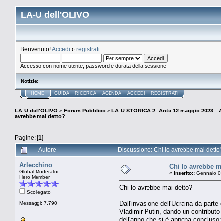
LA-U dell'OLIVO
Benvenuto!
Accedi
o
registrati
.
Accesso con nome utente, password e durata della sessione
Notizie
:
HOME
GUIDA
RICERCA
AGENDA
ACCEDI
REGISTRATI
LA-U dell'OLIVO
>
Forum Pubblico
>
LA-U STORICA 2 -Ante 12 maggio 2023 
avrebbe mai detto?
Pagine: [
1
]
Autore
Discussione: Chi lo avrebbe mai detto
Arlecchino
Chi lo avrebbe m
Global Moderator
«
inserito::
Gennaio 03
Hero Member
Chi lo avrebbe mai detto?
Scollegato
Dall'invasione dell'Ucraina da parte
Messaggi: 7.790
Vladimir Putin, dando un contributo 
dell'anno che si è appena concluso: 