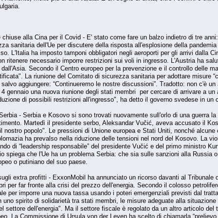
ulgaria.
re chiuse alla Cina per il Covid - E' stato come fare un balzo indietro di tre 
a sanitaria dell'Ue per discutere della risposta all'esplosione della pandemia
esso. L'Italia ha imposto tamponi obbligatori negli aeroporti per gli arrivi dalla 
 ritenere necessario imporre restrizioni sui voli in ingresso. L'Austria ha salu
 dall'Asia. Secondo il Centro europeo per la prevenzione e il controllo delle m
ficata". La riunione del Comitato di sicurezza sanitaria per adottare misure “
salvo aggiungere: “Continueremo le nostre discussioni”. Tradotto: non c'è un ac
 4 gennaio una nuova riunione degli stati membri per cercare di arrivare a un
roduzione di possibili restrizioni all'ingresso", ha detto il governo svedese in u
 Serbia - Serbia e Kosovo si sono trovati nuovamente sull'orlo di una guerra 
mento. Martedì il presidente serbo, Aleksandar Vučić, aveva accusato il Kosovo
il nostro popolo". Le pressioni di Unione europea e Stati Uniti, nonché alcun
plomazia ha prevalso nella riduzione delle tensioni nel nord del Kosovo. La vi
ndo di “leadership responsabile” del presidente Vučić e del primo ministro Kur
glio spiega che l'Ue ha un problema Serbia: che sia sulle sanzioni alla Russia
ropeo o putiniano del suo paese.
gli extra profitti - ExxonMobil ha annunciato un ricorso davanti al Tribunale de
i per far fronte alla crisi del prezzo dell'energia. Secondo il colosso petrolifero
gale per imporre una nuova tassa usando i poteri emergenziali previsti dal tra
“in uno spirito di solidarietà tra stati membri, le misure adeguate alla situazio
el settore dell'energia". Ma il settore fiscale è regolato da un altro articolo del
o. La Commissione di Ursula von der Leyen ha scelto di chiamarla “prelievo di 