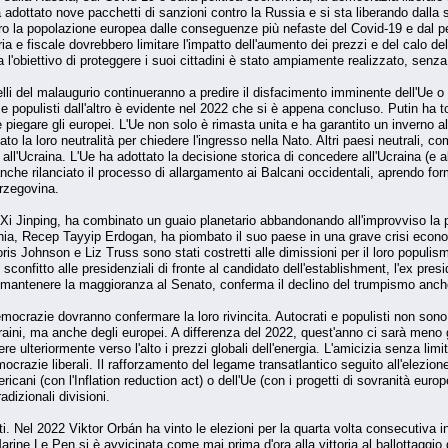
 adottato nove pacchetti di sanzioni contro la Russia e si sta liberando dalla
la popolazione europea dalle conseguenze più nefaste del Covid-19 e dal perico
 e fiscale dovrebbero limitare l'impatto dell'aumento dei prezzi e del calo del
a l'obiettivo di proteggere i suoi cittadini è stato ampiamente realizzato, senz
lli del malaugurio continueranno a predire il disfacimento imminente dell'Ue o de
 populisti dall'altro è evidente nel 2022 che si è appena concluso. Putin ha tot
 piegare gli europei. L'Ue non solo è rimasta unita e ha garantito un inverno al
 la loro neutralità per chiedere l'ingresso nella Nato. Altri paesi neutrali, com
y) all'Ucraina. L'Ue ha adottato la decisione storica di concedere all'Ucraina (e
a anche rilanciato il processo di allargamento ai Balcani occidentali, aprendo
Erzegovina.
, Xi Jinping, ha combinato un guaio planetario abbandonando all'improvviso la 
rchia, Recep Tayyip Erdogan, ha piombato il suo paese in una grave crisi econo
is Johnson e Liz Truss sono stati costretti alle dimissioni per il loro populi
onfitto alle presidenziali di fronte al candidato dell'establishment, l'ex pres
mantenere la maggioranza al Senato, conferma il declino del trumpismo anche 
emocrazie dovranno confermare la loro rivincita. Autocrati e populisti non so
raini, ma anche degli europei. A differenza del 2022, quest'anno ci sarà meno 
re ulteriormente verso l'alto i prezzi globali dell'energia. L'amicizia senza limi
ocrazie liberali. Il rafforzamento del legame transatlantico seguito all'elezione 
ricani (con l'Inflation reduction act) o dell'Ue (con i progetti di sovranità eur
dizionali divisioni.
ti. Nel 2022 Viktor Orbán ha vinto le elezioni per la quarta volta consecutiva i
Marine Le Pen si è avvicinata come mai prima d'ora alla vittoria al ballottaggio d