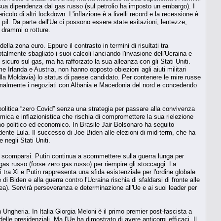
 sua dipendenza dal gas russo (sul petrolio ha imposto un embargo). I
lo di altri lockdown. L'inflazione è a livelli record e la recessione è
 pil. Da parte dell'Ue ci possono essere state esitazioni, lentezze,
a drammi o rotture.
lla zona euro. Eppure il contrasto in termini di risultati tra
almente sbagliato i suoi calcoli lanciando l'invasione dell'Ucraina e
 sicuro sul gas, ma ha rafforzato la sua alleanza con gli Stati Uniti.
e Irlanda e Austria, non hanno opposto obiezioni agli aiuti militari
 alla Moldavia) lo status di paese candidato. Per contenere le mire russe
 formalmente i negoziati con Albania e Macedonia del nord e concedendo
politica “zero Covid” senza una strategia per passare alla convivenza
mica e inflazionistica che rischia di compromettere la sua rielezione
smo politico ed economico. In Brasile Jair Bolsonaro ha seguito
idente Lula. Il successo di Joe Biden alle elezioni di mid-term, che ha
negli Stati Uniti.
no scomparsi. Putin continua a scommettere sulla guerra lunga per
gas russo (forse zero gas russo) per riempire gli stoccaggi. La
ti tra Xi e Putin rappresenta una sfida esistenziale per l'ordine globale
di Biden e alla guerra contro l'Ucraina rischia di sfaldarsi di fronte alle
opea). Servirà perseveranza e determinazione all'Ue e ai suoi leader per
n Ungheria. In Italia Giorgia Meloni è il primo premier post-fascista a
elle presidenziali. Ma l'Ue ha dimostrato di avere anticorpi efficaci. Il