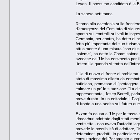
Leyen. Il prossimo candidato è la B
La scorsa settimana
Ritorno alla cacofonia sulle frontie
d'emergenza del Comitato di sicurezz
sparso sui controlli sui voli in ingr
Germania, per contro, ha detto di non
fetta più importante del suo turismo
attualmente è una misura "non giusti
insieme”, ha detto la Commissione, 
svedese dell'Ue ha convocato per il
l'intera Ue quando si tratta dell'int
L'Ue di nuovo di fronte al problema
stato di massima allerta da combatti
putiniana, promesso di "proteggere 
calmare un po' la situazione. “La di
rappresentante, Josep Borrell, parla
breve durata. In un editoriale Il Fo
di fronte a una scelta sul futuro eu
Exxon fa causa all'Ue per la tassa su
idrocarburi adottata dagli stati membr
ventisette - non aveva l'autorità le
prevede la possibilità di adottare, 
determinati prodotti, in particolare n
consultazione del Parlamento europe