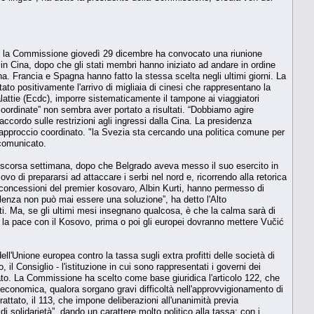
anni: la Commissione giovedì 29 dicembre ha convocato una riunione
 in Cina, dopo che gli stati membri hanno iniziato ad andare in ordine
Cina. Francia e Spagna hanno fatto la stessa scelta negli ultimi giorni. La
tato positivamente l'arrivo di migliaia di cinesi che rappresentano la
alattie (Ecdc), imporre sistematicamente il tampone ai viaggiatori
coordinate” non sembra aver portato a risultati. “Dobbiamo agire
cordo sulle restrizioni agli ingressi dalla Cina. La presidenza
 approccio coordinato. "la Svezia sta cercando una politica comune per
n comunicato.
la scorsa settimana, dopo che Belgrado aveva messo il suo esercito in
 di prepararsi ad attaccare i serbi nel nord e, ricorrendo alla retorica
e concessioni del premier kosovaro, Albin Kurti, hanno permesso di
olenza non può mai essere una soluzione”, ha detto l'Alto
ti. Ma, se gli ultimi mesi insegnano qualcosa, è che la calma sarà di
 o la pace con il Kosovo, prima o poi gli europei dovranno mettere Vučić
ll'Unione europea contro la tassa sugli extra profitti delle società di
, il Consiglio - l'istituzione in cui sono rappresentati i governi dei
ttato. La Commissione ha scelto come base giuridica l'articolo 122, che
ne economica, qualora sorgano gravi difficoltà nell'approvvigionamento di
 trattato, il 113, che impone deliberazioni all'unanimità previa
solidarietà”, dando un carattere molto politico alla tassa: con i