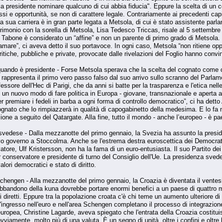
alla presidente nominare qualcuno di cui abbia fiducia". Eppure la scelta di u
rassi e opportunità, se non di carattere legale. Contrariamente ai precedenti ca
 sua carriera è in gran parte legata a Metsola, di cui è stato assistente pa
matrimonio con la sorella di Metsola, Lisa Tedesco Triccas, risale al 5 settembre 
abone è considerato un “affine” e non un parente di primo grado di Metsola
are”, ci aveva detto il suo portavoce. In ogni caso, Metsola “non ritiene oppo
itiche, pubbliche e private, provocate dalle rivelazioni del Foglio hanno convi
 quando è presidente - Forse Metsola sperava che la scelta del cognato come 
 rappresenta il primo vero passo falso dal suo arrivo sullo scranno del Parl
sore dell'Hec di Parigi, che da anni si batte per la trasparenza e l'etica nell
un nuovo modo di fare politica in Europa - giovane, transnazionale e aperta al
er premiare i fedeli in barba a ogni forma di controllo democratico”, ci ha de
ognato che lo rimpiazzerà in qualità di capogabinetto della medesima. E lo f
ione a seguito del Qatargate. Alla fine, tutto il mondo - anche l’europeo - è p
 svedese - Dalla mezzanotte del primo gennaio, la Svezia ha assunto la preside
ovo governo a Stoccolma. Anche se l'estrema destra euroscettica dei Democratic
atore, Ulf Kristersson, non ha la fama di un euro-entusiasta. Il suo Partito dei 
onservatore e presidente di turno del Consiglio dell'Ue. La presidenza svedese
lori democratici e stato di diritto.
 Schengen - Alla mezzanotte del primo gennaio, la Croazia è diventata il vente
'abbandono della kuna dovrebbe portare enormi benefici a un paese di quattro m
i diretti. Eppure tra la popolazione croata c'è chi teme un aumento ulteriore di 
ingresso nell'euro e nell'area Schengen completano il processo di integrazion
uropea, Christine Lagarde, aveva spiegato che l'entrata della Croazia costituis
 ovviamente, molto più di una valuta. È un segno di unità, oltre i confini e oltr