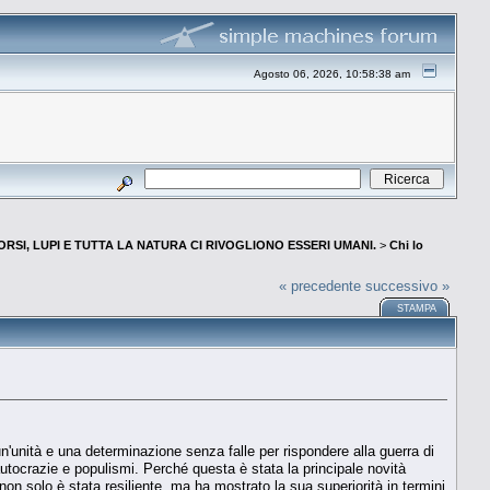
Agosto 06, 2026, 10:58:38 am
 ORSI, LUPI E TUTTA LA NATURA CI RIVOGLIONO ESSERI UMANI.
>
Chi lo
« precedente
successivo »
STAMPA
un'unità e una determinazione senza falle per rispondere alla guerra di
autocrazie e populismi. Perché questa è stata la principale novità
on solo è stata resiliente, ma ha mostrato la sua superiorità in termini