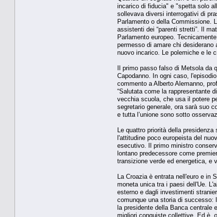
incarico di fiducia" e "spetta solo 
sollevava diversi interrogativi di p
Parlamento o della Commissione. La
assistenti dei “parenti stretti”. Il 
Parlamento europeo. Tecnicamente T
permesso di amare chi desiderano am
nuovo incarico. Le polemiche e le cr
Il primo passo falso di Metsola da
Capodanno. In ogni caso, l'episodio
commento a Alberto Alemanno, profes
“Salutata come la rappresentante di 
vecchia scuola, che usa il potere p
segretario generale, ora sarà suo c
e tutta l’unione sono sotto osservaz
Le quattro priorità della presidenza
l'attitudine poco europeista del nu
esecutivo. Il primo ministro conserv
lontano predecessore come premier c
transizione verde ed energetica, e va
La Croazia è entrata nell'euro e in
moneta unica tra i paesi dell'Ue. L
esterno e dagli investimenti stranier
comunque una storia di successo: l'
la presidente della Banca centrale e
migliori conquiste collettive. Ed è,