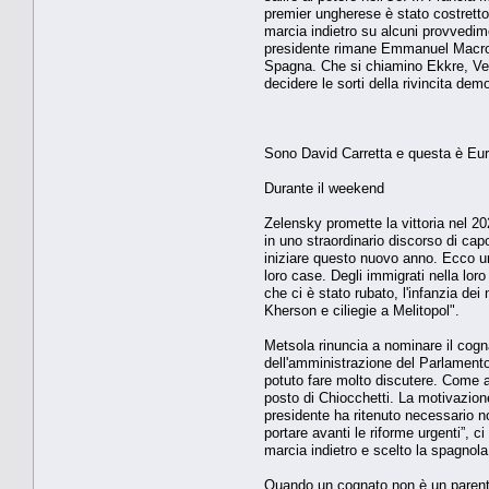
premier ungherese è stato costretto 
marcia indietro su alcuni provvedim
presidente rimane Emmanuel Macron. L
Spagna. Che si chiamino Ekkre, Veri 
decidere le sorti della rivincita dem
Sono David Carretta e questa è Eur
Durante il weekend
Zelensky promette la vittoria nel 20
in uno straordinario discorso di ca
iniziare questo nuovo anno. Ecco un 
loro case. Degli immigrati nella loro 
che ci è stato rubato, l'infanzia de
Kherson e ciliegie a Melitopol".
Metsola rinuncia a nominare il cogn
dell'amministrazione del Parlament
potuto fare molto discutere. Come 
posto di Chiocchetti. La motivazion
presidente ha ritenuto necessario nom
portare avanti le riforme urgenti”, c
marcia indietro e scelto la spagno
Quando un cognato non è un parente s