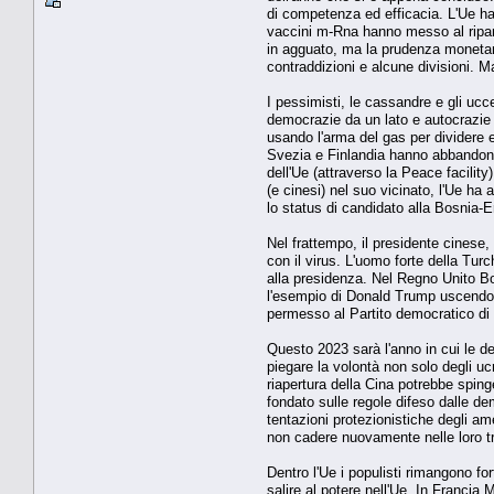
di competenza ed efficacia. L'Ue ha
vaccini m-Rna hanno messo al riparo 
in agguato, ma la prudenza monetaria
contraddizioni e alcune divisioni. M
I pessimisti, le cassandre e gli ucce
democrazie da un lato e autocrazie e
usando l'arma del gas per dividere e
Svezia e Finlandia hanno abbandonato
dell'Ue (attraverso la Peace facilit
(e cinesi) nel suo vicinato, l'Ue h
lo status di candidato alla Bosnia-
Nel frattempo, il presidente cinese
con il virus. L'uomo forte della Tu
alla presidenza. Nel Regno Unito Bor
l'esempio di Donald Trump uscendo sc
permesso al Partito democratico di 
Questo 2023 sarà l'anno in cui le d
piegare la volontà non solo degli uc
riapertura della Cina potrebbe spinge
fondato sulle regole difeso dalle dem
tentazioni protezionistiche degli ame
non cadere nuovamente nelle loro tra
Dentro l'Ue i populisti rimangono for
salire al potere nell'Ue. In Francia 