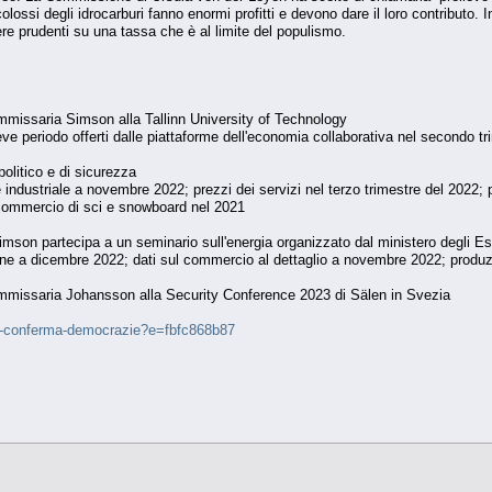
i colossi degli idrocarburi fanno enormi profitti e devono dare il loro contributo.
e prudenti su una tassa che è al limite del populismo.
missaria Simson alla Tallinn University of Technology
eve periodo offerti dalle piattaforme dell'economia collaborativa nel secondo t
olitico e di sicurezza
industriale a novembre 2022; prezzi dei servizi nel terzo trimestre del 2022; 
l commercio di sci e snowboard nel 2021
on partecipa a un seminario sull'energia organizzato dal ministero degli Este
ione a dicembre 2022; dati sul commercio al dettaglio a novembre 2022; produz
missaria Johansson alla Security Conference 2023 di Sälen in Svezia
nno-conferma-democrazie?e=fbfc868b87