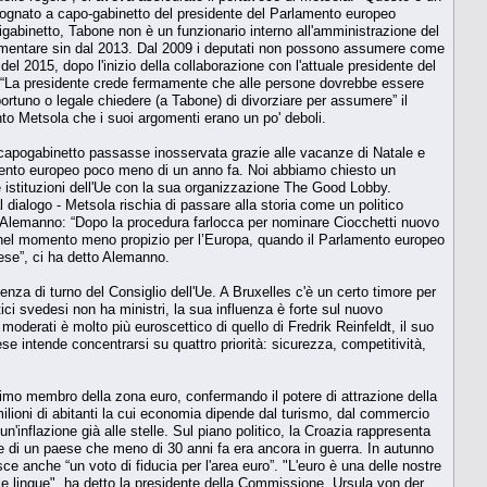
n cognato a capo-gabinetto del presidente del Parlamento europeo
pigabinetto, Tabone non è un funzionario interno all'amministrazione del
rlamentare sin dal 2013. Dal 2009 i deputati non possono assumere come
del 2015, dopo l'inizio della collaborazione con l'attuale presidente del
. “La presidente crede fermamente che alle persone dovrebbe essere
rtuno o legale chiedere (a Tabone) di divorziare per assumere” il
nto Metsola che i suoi argomenti erano un po' deboli.
capogabinetto passasse inosservata grazie alle vacanze di Natale e
amento europeo poco meno di un anno fa. Noi abbiamo chiesto un
e istituzioni dell'Ue con la sua organizzazione The Good Lobby.
 dialogo - Metsola rischia di passare alla storia come un politico
tto Alemanno: “Dopo la procedura farlocca per nominare Ciocchetti nuovo
a nel momento meno propizio per l’Europa, quando il Parlamento europeo
aese”, ci ha detto Alemanno.
nza di turno del Consiglio dell'Ue. A Bruxelles c'è un certo timore per
i svedesi non ha ministri, la sua influenza è forte sul nuovo
moderati è molto più euroscettico di quello di Fredrik Reinfeldt, il suo
 intende concentrarsi su quattro priorità: sicurezza, competitività,
simo membro della zona euro, confermando il potere di attrazione della
ilioni di abitanti la cui economia dipende dal turismo, dal commercio
un'inflazione già alle stelle. Sul piano politico, la Croazia rappresenta
e di un paese che meno di 30 anni fa era ancora in guerra. In autunno
ce anche “un voto di fiducia per l'area euro”. "L'euro è una delle nostre
e le lingue", ha detto la presidente della Commissione, Ursula von der