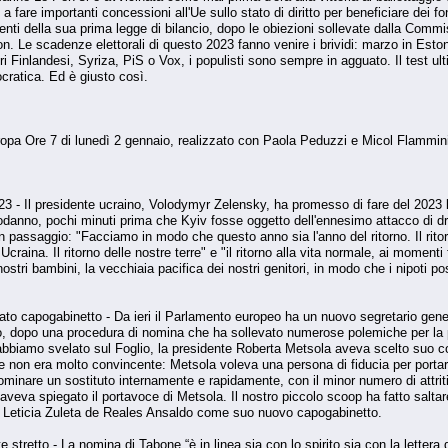
a fare importanti concessioni all'Ue sullo stato di diritto per beneficiare dei f
enti della sua prima legge di bilancio, dopo le obiezioni sollevate dalla Comm
e scadenze elettorali di questo 2023 fanno venire i brividi: marzo in Estonia,
Finlandesi, Syriza, PiS o Vox, i populisti sono sempre in agguato. Il test ulti
ocratica. Ed è giusto così.
opa Ore 7 di lunedì 2 gennaio, realizzato con Paola Peduzzi e Micol Flammini
23 - Il presidente ucraino, Volodymyr Zelensky, ha promesso di fare del 2023 l'an
podanno, pochi minuti prima che Kyiv fosse oggetto dell'ennesimo attacco di dro
passaggio: "Facciamo in modo che questo anno sia l'anno del ritorno. Il ritorno 
Ucraina. Il ritorno delle nostre terre" e "il ritorno alla vita normale, ai momenti 
i nostri bambini, la vecchiaia pacifica dei nostri genitori, in modo che i nipoti
ato capogabinetto - Da ieri il Parlamento europeo ha un nuovo segretario gener
o, dopo una procedura di nomina che ha sollevato numerose polemiche per la p
abbiamo svelato sul Foglio, la presidente Roberta Metsola aveva scelto suo 
e non era molto convincente: Metsola voleva una persona di fiducia per portar
inare un sostituto internamente e rapidamente, con il minor numero di attriti al
i aveva spiegato il portavoce di Metsola. Il nostro piccolo scoop ha fatto saltar
la Leticia Zuleta de Reales Ansaldo come suo nuovo capogabinetto.
tretto - La nomina di Tabone “è in linea sia con lo spirito sia con la lettera 