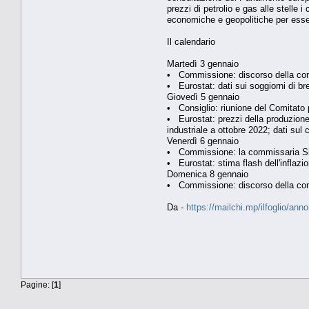
prezzi di petrolio e gas alle stelle 
economiche e geopolitiche per esser
Il calendario
Martedì 3 gennaio
• Commissione: discorso della com
• Eurostat: dati sui soggiorni di br
Giovedì 5 gennaio
• Consiglio: riunione del Comitato p
• Eurostat: prezzi della produzione 
industriale a ottobre 2022; dati su
Venerdì 6 gennaio
• Commissione: la commissaria Sims
• Eurostat: stima flash dell'inflaz
Domenica 8 gennaio
• Commissione: discorso della com
Da -
https://mailchi.mp/ilfoglio/a
Pagine: [
1
]