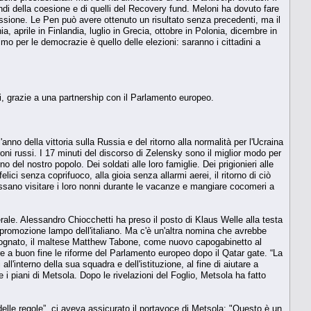
ondi della coesione e di quelli del Recovery fund. Meloni ha dovuto fare
issione. Le Pen può avere ottenuto un risultato senza precedenti, ma il
 aprile in Finlandia, luglio in Grecia, ottobre in Polonia, dicembre in
mo per le democrazie è quello delle elezioni: saranno i cittadini a
, grazie a una partnership con il Parlamento europeo.
no della vittoria sulla Russia e del ritorno alla normalità per l'Ucraina
ni russi. I 17 minuti del discorso di Zelensky sono il miglior modo per
del nostro popolo. Dei soldati alle loro famiglie. Dei prigionieri alle
felici senza coprifuoco, alla gioia senza allarmi aerei, il ritorno di ciò
 possano visitare i loro nonni durante le vacanze e mangiare cocomeri a
ale. Alessandro Chiocchetti ha preso il posto di Klaus Welle alla testa
romozione lampo dell'italiano. Ma c'è un'altra nomina che avrebbe
cognato, il maltese Matthew Tabone, come nuovo capogabinetto al
e a buon fine le riforme del Parlamento europeo dopo il Qatar gate. “La
l'interno della sua squadra e dell'istituzione, al fine di aiutare a
e i piani di Metsola. Dopo le rivelazioni del Foglio, Metsola ha fatto
delle regole”, ci aveva assicurato il portavoce di Metsola: "Questo è un