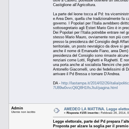
oltre a Casero, potrebbe ottenere un secondo 
Castiglione all’Agricoltura.
La parte del leone tocca al Pd: tra viceministri
e Area Dem, quella che tradizionalmente fa capo
governo. I Popolari per l’Italia avrebbero diri
sottosegretario agli Esteri Mario Giro è in pre
Dei Popolari per l’Italia potrebbe entrare nel 
stesso Mario Mauro, ovviamente non più come m
presso la presidenza del Consiglio degli Affa
territoriale, un posto nevralgico da dove si ge
anche il nome di Emanuele Fiano, area Dem) e c
presidenza del Consiglio sono rimaste alcune
renziani come Lotti, Righetti e Rughetti. E no
una porta anche al socialista Nencini che potr
Antonello Giacomelli, uno dei fedelissimi di D
arrivare il Pd Bressa o tornare D’Andrea.
DA -
http://lastampa.it/2014/02/26/italia/polit
7U89w0vvcQ6Q8H1IfsJtuI/pagina.html
Admin
AMEDEO LA MATTINA. Legge elettorale
Utente non iscritto
«
Risposta #155 inserito::
Febbraio 26, 2014, 
Legge elettorale, parte del Pd prepara l’alt
Proposta per alzare la soglia per il premio