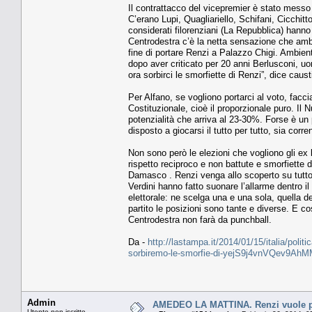
Il contrattacco del vicepremier è stato messo 
C’erano Lupi, Quagliariello, Schifani, Cicchitto
considerati filorenziani (La Repubblica) hanno
Centrodestra c’è la netta sensazione che ambie
fine di portare Renzi a Palazzo Chigi. Ambient
dopo aver criticato per 20 anni Berlusconi, u
ora sorbirci le smorfiette di Renzi”, dice caus
Per Alfano, se vogliono portarci al voto, facc
Costituzionale, cioè il proporzionale puro. Il
potenzialità che arriva al 23-30%. Forse è un p
disposto a giocarsi il tutto per tutto, sia cor
Non sono però le elezioni che vogliono gli ex
rispetto reciproco e non battute e smorfiette d
Damasco . Renzi venga allo scoperto su tutto, 
Verdini hanno fatto suonare l’allarme dentro il
elettorale: ne scelga una e una sola, quella de
partito le posizioni sono tante e diverse. E co
Centrodestra non farà da punchball.
Da -
http://lastampa.it/2014/01/15/italia/politi
sorbiremo-le-smorfie-di-yejS9j4vnVQev9AhM
Admin
AMEDEO LA MATTINA. Renzi vuole por
Utente non iscritto