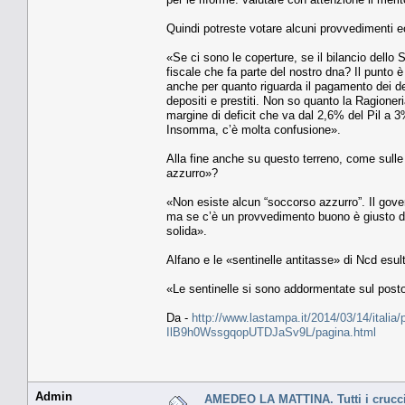
Quindi potreste votare alcuni provvedimenti 
«Se ci sono le coperture, se il bilancio dell
fiscale che fa parte del nostro dna? Il punto 
anche per quanto riguarda il pagamento dei d
depositi e prestiti. Non so quanto la Ragioner
margine di deficit che va dal 2,6% del Pil a 3%.
Insomma, c’è molta confusione».
Alla fine anche su questo terreno, come sulle
azzurro»?
«Non esiste alcun “soccorso azzurro”. Il gove
ma se c’è un provvedimento buono è giusto dar
solida».
Alfano e le «sentinelle antitasse» di Ncd esu
«Le sentinelle si sono addormentate sul posto 
Da -
http://www.lastampa.it/2014/03/14/italia/po
IlB9h0WssgqopUTDJaSv9L/pagina.html
Admin
AMEDEO LA MATTINA. Tutti i crucci