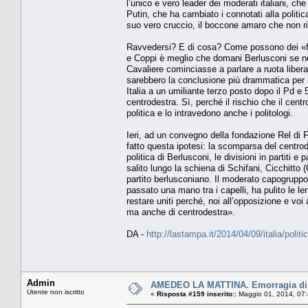
l’unico e vero leader dei moderati italiani, ch
Putin, che ha cambiato i connotati alla politic
suo vero cruccio, il boccone amaro che non ri
Ravvedersi? E di cosa? Come possono dei «fun
e Coppi è meglio che domani Berlusconi se ne 
Cavaliere cominciasse a parlare a ruota libera
sarebbero la conclusione più drammatica per
Italia a un umiliante terzo posto dopo il Pd e 5 
centrodestra. Sì, perché il rischio che il cen
politica e lo intravedono anche i politologi.
Ieri, ad un convegno della fondazione Rel di Fa
fatto questa ipotesi: la scomparsa del centrod
politica di Berlusconi, le divisioni in partiti e p
salito lungo la schiena di Schifani, Cicchitto
partito berlusconiano. Il moderato capogruppo 
passato una mano tra i capelli, ha pulito le 
restare uniti perché, noi all’opposizione e voi
ma anche di centrodestra».
DA -
http://lastampa.it/2014/04/09/italia/pol
Admin
AMEDEO LA MATTINA. Emorragia di vot
Utente non iscritto
«
Risposta #159 inserito::
Maggio 01, 2014, 07: