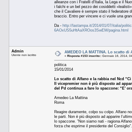
alleanze con i Fratelli d’Italia, la Lega e il 
i falchi e un bel pezzo dei cosiddetti «lealist
che il Cavaliere è sempre stato il federatore d
braccio. Entro per vincere e ci vuole una gra
Da -
http://lastampa.it/2014/01/07/italia/politic
6AOxUS5uHtAaXROos3SwEM/pagina.html
Admin
AMEDEO LA MATTINA. Lo scatto di Alf
Utente non iscritto
«
Risposta #153 inserito::
Gennaio 16, 2014, 0
politica
15/01/2014
Lo scatto di Alfano e la rabbia nel Ncd “Ci
Il vicepremier non è più disposto ad appar
del Pd continua a fare lo spaccone: “E’ ora 
Amedeo La Mattina
Roma
Reagire duramente, colpo su colpo. Alfano non 
le parti. Non è più disposto ad apparire l’ulti
lo spaccone. ”Non siamo nati - ragiona Alfano 
forza che esprime il presidente del Consiglio”