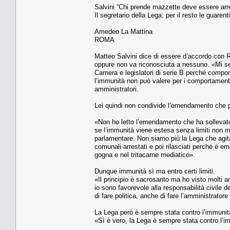
Salvini “Chi prende mazzette deve essere arr
Il segretario della Lega: per il resto le guaren
Amedeo La Mattina
ROMA
Matteo Salvini dice di essere d’accordo con Ro
oppure non va riconosciuta a nessuno. «Mi sem
Camera e legislatori di serie B perché compong
l’immunità non può valere per i comportamenti i
amministratori.
Lei quindi non condivide l’emendamento che po
«Non ho letto l’emendamento che ha sollevato
se l’immunità viene estesa senza limiti non mi 
parlamentare. Non siamo più la Lega che agita 
comunali arrestati e poi rilasciati perché è em
gogna e nel tritacarne mediatico».
Dunque immunità sì ma entro certi limiti.
«Il principio è sacrosanto ma ho visto molti a
io sono favorevole alla responsabilità civile d
di fare politica, anche di fare l’amministrator
La Lega però è sempre stata contro l’immuni
«Sì è vero, la Lega è sempre stata contro l’