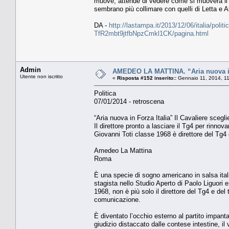
muove, attende di vedere come si muoverà il p
sembrano più collimare con quelli di Letta e A
DA -
http://lastampa.it/2013/12/06/italia/politi
TfR2mbt9jtfbNpzCmkl1CK/pagina.html
Admin
AMEDEO LA MATTINA. “Aria nuova in F
Utente non iscritto
«
Risposta #152 inserito::
Gennaio 11, 2014, 1
Politica
07/01/2014 - retroscena
“Aria nuova in Forza Italia” Il Cavaliere scegli
Il direttore pronto a lasciare il Tg4 per rinnovar
Giovanni Toti classe 1968 è direttore del Tg4 
Amedeo La Mattina
Roma
È una specie di sogno americano in salsa ital
stagista nello Studio Aperto di Paolo Liguori e 
1968, non è più solo il direttore del Tg4 e del 
comunicazione.
È diventato l’occhio esterno al partito impanta
giudizio distaccato dalle contese intestine, i