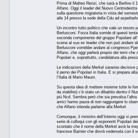
Prima di Matteo Renzi, che sarà a Berlino il 1
Alfano. Oggi il leader del Nuovo Centrodestra
sulla questione migratoria in vista del semest
alle 14 presso la sede della Cdu ad aspettarlo
Un incontro tutto politico che vale un tesoro p
Berlusconi. Forza Italia sorride di questi tenta
seconda componente del gruppo Popolare all’E
scena al suo ex leader che non può andare all’
Berlusconi vorrebbe andare al congresso Ppe 
Alfano, che oggi parlerà proprio dei temi che
Popolari e, soprattutto, candidatura alla pre
Le indicazioni della Merkel saranno decisive
il perno dei Popolari in Italia. E si prepara a
l’Italia di Mario Mauro.
Su questa idea di mettere insieme tutte le for
da stabilire) c’è stato un dibattito dentro il 
più Ncd. Sembra però che sia prevalsa l’altra op
amici hanno paura di non raggiungere lo sbar
che Alfano intenda parlarne alla Merkel.
Comunque, il ministro dell’Interno oggi si pr
serie di colloqui con gli esponenti Popolari d
scontato che il nome della Merkel avrà la meg
francese Barnier che dovrà vedersela con il 