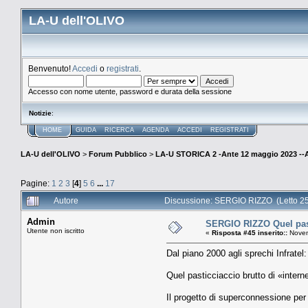
LA-U dell'OLIVO
Benvenuto!
Accedi
o
registrati
.
Accesso con nome utente, password e durata della sessione
Notizie
:
HOME
GUIDA
RICERCA
AGENDA
ACCEDI
REGISTRATI
LA-U dell'OLIVO
>
Forum Pubblico
>
LA-U STORICA 2 -Ante 12 maggio 2023 
Pagine:
1
2
3
[
4
]
5
6
...
17
Autore
Discussione: SERGIO RIZZO (Letto 25
Admin
SERGIO RIZZO Quel pasti
Utente non iscritto
«
Risposta #45 inserito::
Novem
Dal piano 2000 agli sprechi Infratel
Quel pasticciaccio brutto di «inter
Il progetto di superconnessione per tu