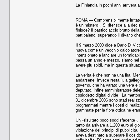
La Finlandia in pochi anni arriverà
ROMA — Comprensibilmente irrita­to,
è un mistero». Si riferisce alla deci
finisce? Il pasticciaccio brutto dell
battibaleno, su­perando il divario ch
Il 9 marzo 2000 dice a Dario Di Vico
nuova come un vecchio calcolatore sta
intenzio­nato a lanciare un formid
passa un an­no e mezzo, siamo nel d
avere più soldi, ma in questa situaz
La verità è che non ha una lira. Mentr
andarse­ne. Invece resta lì, a galle
governo, che ha varato una vera e pr
deputato, infine ammi­nistratore dele
cosiddetto digital divi­de . La metto
31 dicembre 2006 sono stati realizzati
programmati mentre i costi di realizz
grammate per la fibra ottica ne era
Un «risultato poco soddisfacente», 
tanto da arrivare a 1.200 euro al gi
violazione dei principi di pubblici­
aveva destinato a superare il co­sidd