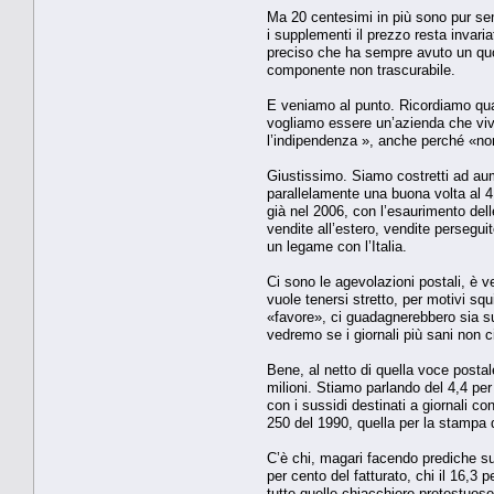
Ma 20 centesimi in più sono pur sem
i supplementi il prezzo resta invari
preciso che ha sempre avuto un quoti
componente non trascurabile.
E veniamo al punto. Ricordiamo quan
vogliamo essere un’azienda che vive
l’indipendenza », anche perché «non
Giustissimo. Siamo costretti ad aum
parallelamente una buona volta al 4,4
già nel 2006, con l’esaurimento dell
vendite all’estero, vendite persegui
un legame con l’Italia.
Ci sono le agevolazioni postali, è v
vuole tenersi stretto, per motivi sq
«favore», ci guadagnerebbero sia su
vedremo se i giornali più sani non 
Bene, al netto di quella voce postal
milioni. Stiamo parlando del 4,4 per 
con i sussidi destinati a giornali 
250 del 1990, quella per la stampa d
C’è chi, magari facendo prediche sug
per cento del fatturato, chi il 16,3
tutte quelle chiacchiere pretestuose