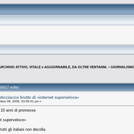
--ARCHIVIO ATTIVO, VITALE e AGGIORNABILE, DA OLTRE VENTANNI.
>
GIORNALISMO 
8917 volte)
cciaccio brutto di «internet superveloce»
bre 09, 2009, 03:06:01 pm »
: 10 anni di promesse
net superveloce»
tti gli italiani non decolla.