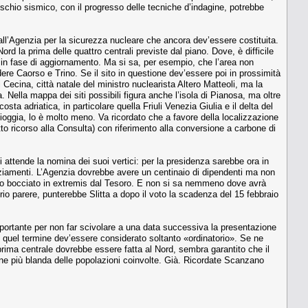
schio si­smico, con il progresso delle tecniche d’indagi­ne, potrebbe
ll’Agenzia per la sicu­rezza nucleare che ancora dev’essere costitui­ta.
d la prima delle quattro centrali previste dal piano. Dove, è dif­ficile
n fase di aggiorna­mento. Ma si sa, per esempio, che l’area non
e Caorso e Trino. Se il sito in questione dev’essere poi in prossimi­tà
i Cecina, città natale del ministro nuclearista Altero Matteoli, ma la
. Nella mappa dei siti possibili figura anche l’isola di Pianosa, ma ol­tre
sta adriatica, in particolare quella Friuli Venezia Giulia e il del­ta del
oggia, lo è molto meno. Va ricordato che a favore della localizza­zione
to ricorso alla Consulta) con riferimento alla conversione a carbone di
 attende la nomina dei suoi vertici: per la presidenza sarebbe ora in
anziamenti. L’Agen­zia dovrebbe avere un centinaio di dipendenti ma non
stato bocciato in extremis dal Tesoro. E non si sa nemmeno do­ve avrà
io parere, punte­rebbe Slitta a dopo il voto la scadenza del 15 febbraio
 importante per non far scivolare a una data successiva la presentazione
, quel termine dev’essere considera­to soltanto «ordinatorio». Se ne
 prima centrale dovrebbe essere fatta al Nord, sembra garantito che il
ne più blanda delle popolazioni coinvol­te. Già. Ricordate Scanzano