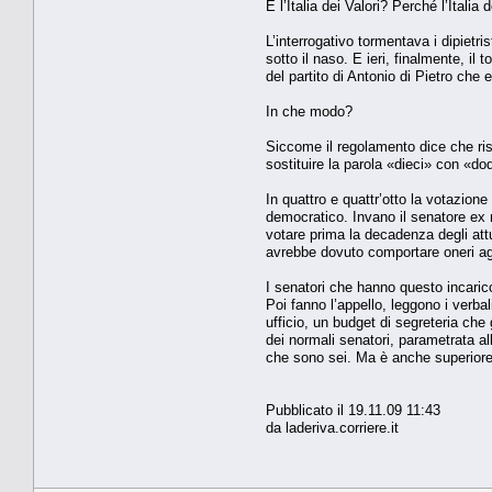
E l’Italia dei Valori? Perché l’Itali
L’interrogativo tormentava i dipietr
sotto il naso. E ieri, finalmente, i
del partito di Antonio di Pietro che 
In che modo?
Siccome il regolamento dice che risul
sostituire la parola «dieci» con «d
In quattro e quattr’otto la votazione
democratico. Invano il senatore ex 
votare prima la decadenza degli att
avrebbe dovuto comportare oneri agg
I senatori che hanno questo incaric
Poi fanno l’appello, leggono i verba
ufficio, un budget di segreteria che 
dei normali senatori, parametrata al
che sono sei. Ma è anche superiore a
Pubblicato il 19.11.09 11:43
da laderiva.corriere.it