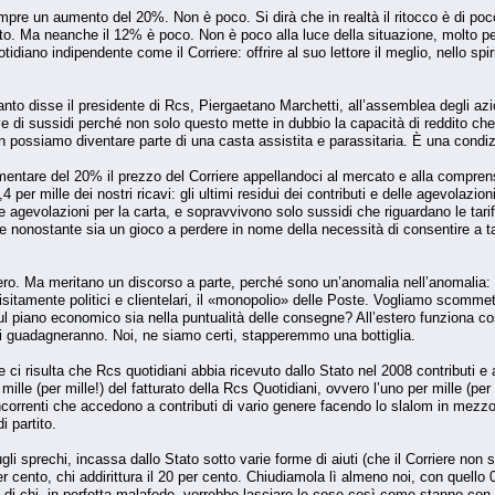
pre un aumento del 20%. Non è poco. Si dirà che in realtà il ritocco è di poco 
ato. Ma neanche il 12% è poco. Non è poco alla luce della situazione, molto pe
diano indipendente come il Corriere: offrire al suo lettore il meglio, nello spir
to disse il presidente di Rcs, Piergaetano Marchetti, all’assemblea degli azi
 di sussidi perché non solo questo mette in dubbio la capacità di reddito ch
 possiamo diventare parte di una casta assistita e parassitaria. È una condi
entare del 20% il prezzo del Corriere appellandoci al mercato e alla comprensi
 per mille dei nostri ricavi: gli ultimi residui dei contributi e delle agevolazion
e agevolazioni per la carta, e sopravvivono solo sussidi che riguardano le tariff
te nonostante sia un gioco a perdere in nome della necessità di consentire a t
ero. Ma meritano un discorso a parte, perché sono un’anomalia nell’anomalia: l
uisitamente politici e clientelari, il «monopolio» delle Poste. Vogliamo scomme
l piano economico sia nella puntualità delle consegne? All’estero funziona così
ci guadagneranno. Noi, ne siamo certi, stapperemmo una bottiglia.
e ci risulta che Rcs quotidiani abbia ricevuto dallo Stato nel 2008 contributi 
mille (per mille!) del fatturato della Rcs Quotidiani, ovvero l’uno per mille (pe
concorrenti che accedono a contributi di vario genere facendo lo slalom in mez
i partito.
li sprechi, incassa dallo Stato sotto varie forme di aiuti (che il Corriere no
 per cento, chi addirittura il 20 per cento. Chiudiamola lì almeno noi, con quell
 di chi, in perfetta malafede, vorrebbe lasciare le cose così come stanno con q