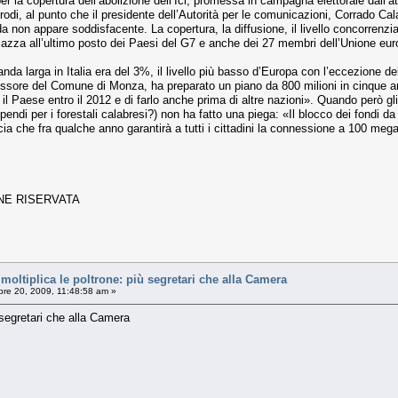
 per la copertura dell’abolizione dell’Ici, promessa in campagna elettorale dal­
­di, al punto che il presidente dell’Auto­rità per le comunicazioni, Corrado Ca­l
da non ap­pare soddisfacente. La copertura, la dif­fusione, il livello concorrenzi
piazza all’ultimo po­sto dei Paesi del G7 e anche dei 27 membri dell’Unione eu
anda larga in Italia era del 3%, il livel­lo più basso d’Europa con l’eccezione d
ore del Comune di Monza, ha preparato un piano da 800 milioni in cinque anni
e il Paese en­tro il 2012 e di farlo anche prima di al­tre nazioni». Quando però gl
endi per i fo­restali calabresi?) non ha fatto una pie­ga: «Il blocco dei fondi da 
a che fra qualche anno garantirà a tutti i cittadini la connes­sione a 100 meg
ONE RISERVATA
oltiplica le poltrone: più segretari che alla Camera
e 20, 2009, 11:48:58 am »
ù segretari che alla Camera