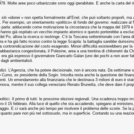
79. Molte aree poco urbanizzate sono og­gi iperabitate. E anche la carta del ri
siti «ido­nei » non spetta formalmente all’Enel, che può soltanto proporli, ma a
 Per esempio, un orientamento «politico» di fondo del governo: realizzare al Nor
par­la: adducendo come motivazione la circostan­za che la mappa del 1979 è i
hanno già ospitato un vecchio impianto atomico e que­sto porterebbe a escluder
l Po, allora la ricerca si restringe. C’è la Toscana set­tentrionale con l’area d
a e ha già fatto ricorso contro la legge Scajola: la batta­glia sarebbe durissima
 con­troindicazione del costo esagerato. Minori dif­ficoltà esisterebbero per la co
bba­stanza congestionata, il Polesine, area a una trentina di chilometri da Chi
 era già espresso il governatore Giancarlo Galan (uno dei pochi a non aver fat
dagli ambientalisti.
izi. L’Agenzia, che ha potere decisionale, non è an­cora nata. Da settimane si
o Cu­mo, ex presidente della Sogin. Irrisolta resta anche la questione dei fin
isten­ti. Un emendamento alla finanziaria che le de­stinava 3 milioni di euro è 
enova, mentre il suo collega venezia­no Renato Brunetta, che deve dare il pro­pr
 politici. Il primo di tutti: le prossime elezioni regionali. Una scadenza troppo
tro il 15 febbraio. Alla luce di quello che sta accadendo, spiegano al ministero
maggio. E ci sarà anche più tempo per risolvere il problema delle sco­rie. Se la
A quanto pare non più nel sottosuolo, ma in superficie. Contando su una reazio