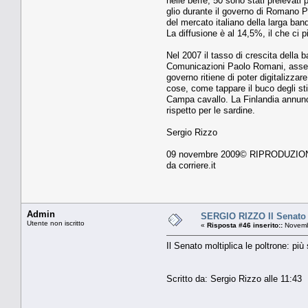
nelle beffe, 50 sono stati prelevati
glio durante il governo di Romano Pro
del mer­cato italiano della larga ban
La diffusione è al 14,5%, il che ci 
Nel 2007 il tasso di crescita della b
Comu­nicazioni Paolo Romani, assess
governo ri­tiene di poter digitalizzar
cose, come tappare il buco degli stip
Campa cavallo. La Fin­landia annunci
rispetto per le sardine.
Sergio Rizzo
09 novembre 2009© RIPRODUZI
da corriere.it
Admin
SERGIO RIZZO Il Senato m
Utente non iscritto
«
Risposta #46 inserito::
Novembr
Il Senato moltiplica le poltrone: pi
Scritto da: Sergio Rizzo alle 11:43