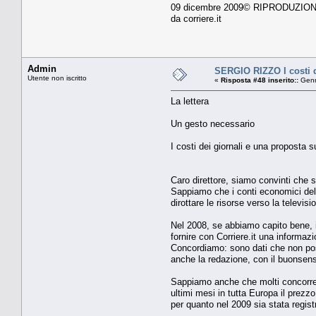
09 dicembre 2009© RIPRODUZIO
da corriere.it
Admin
SERGIO RIZZO I costi d
Utente non iscritto
«
Risposta #48 inserito::
Genn
La lettera
Un gesto necessario
I costi dei giornali e una proposta s
Caro direttore, siamo convinti che s
Sappiamo che i conti economici delle
dirottare le risorse verso la televi
Nel 2008, se abbiamo capito bene, i r
fornire con Corriere.it una informaz
Concordiamo: sono dati che non poss
anche la redazione, con il buonsenso e
Sappiamo anche che molti concorrent
ultimi mesi in tutta Europa il prezz
per quanto nel 2009 sia stata regist