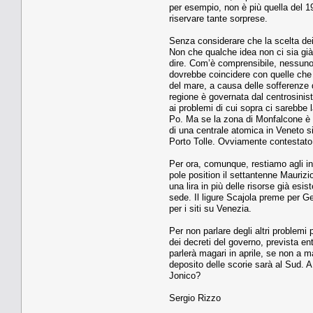
per esempio, non è più quella del 19
riservare tante sorprese.
Senza considerare che la scelta dei 
Non che qualche idea non ci sia già.
dire. Com’è comprensibile, nessuno 
dovrebbe coincidere con quelle che 
del mare, a causa delle sofferenze de
regione è governata dal centrosinistr
ai problemi di cui sopra ci sarebbe la
Po. Ma se la zona di Monfalcone è a
di una centrale atomica in Veneto si
Porto Tolle. Ovviamente contesta­to 
Per ora, comunque, restiamo agli ind
pole position il settantenne Maurizi
una lira in più delle risorse già es
sede. Il ligu­re Scajola preme per G
per i siti su Venezia.
Per non parlare degli altri problemi
dei decreti del governo, prevista en
parlerà maga­ri in aprile, se non a 
deposito delle scorie sarà al Sud. 
Jonico?
Sergio Rizzo