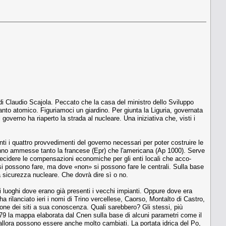
 Claudio Scajola. Peccato che la casa del ministro dello Svilup­po
to atomico. Figu­riamoci un giardino. Per giunta la Liguria, go­vernata
 governo ha riaperto la strada al nucleare. Una iniziativa che, visti i
i i quattro provvedi­menti del governo necessari per poter costrui­re le
ranno ammesse tan­to la francese (Epr) che l'americana (Ap 1000). Serve
decidere le compen­sazioni economiche per gli enti locali che acco­
e si possono fare, ma do­ve «non» si possono fare le centrali. Sulla base
la sicurezza nucleare. Che dovrà dire sì o no.
o i luoghi dove erano già presenti i vecchi impianti. Oppure dove era
a rilanciato ie­ri i nomi di Trino vercellese, Caorso, Montalto di Castro,
azione dei siti a sua conoscenza. Quali sarebbero? Gli stessi, più
1979 la mappa ela­borata dal Cnen sulla base di alcuni parametri come il
a allora posso­no essere anche molto cambiati. La portata idrica del Po,