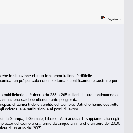
Registrato
he la situazione di tutta la stampa italiana è difficile.
conomica, un po’ per colpa di un sistema scientificamente costruito per
o pubblicitario si è ridotto da 288 a 265 milioni: il tutto continuando a
 la situazione sarebbe ulteriormente peggiorata.
pizi, di aumenti delle vendite del Corriere. Dati che hanno costretto
i dolorosi alle retribuzioni e ai posti di lavoro.
 la Stampa, il Giornale, Libero... Altri ancora. E sappiamo che negli
il prezzo del Corriere era fermo da cinque anni, e che un euro del 2010,
alore di un euro del 2005.