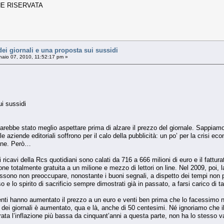
NE RISERVATA
ei giornali e una proposta sui sussidi
aio 07, 2010, 11:52:17 pm »
ui sussidi
arebbe stato meglio aspettare prima di alzare il prezzo del giornale. Sappiamo c
 aziende editoriali soffrono per il calo della pubblicità: un po’ per la crisi e
sione. Però…
icavi della Rcs quotidiani sono calati da 716 a 666 milioni di euro e il fatturat
ione totalmente gratuita a un milione e mezzo di lettori on line. Nel 2009, poi,
ono non preoccupare, nonostante i buoni segnali, a dispetto dei tempi non pro
 lo spirito di sacrificio sempre dimostrati già in passato, a farsi carico di tagl
i hanno aumentato il prezzo a un euro e venti ben prima che lo facessimo noi:
o dei giornali è aumentato, qua e là, anche di 50 centesimi. Né ignoriamo che 
rata l’inflazione più bassa da cinquant’anni a questa parte, non ha lo stesso v