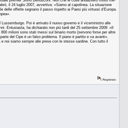
l’attuale premier Silvio Berlusconi. Non che le cose andassero molto me­
abrò, il 24 luglio 2007, avvertiva: «Sia­mo al capolinea. La situazione
ale delle offerte segnano il passo rispetto ai Pae­si più virtuosi d’Europa.
ropea».
el Lussemburgo. Poi è arrivato il nuo­vo governo e il viceministro alle
. Entusiasta, ha dichiarato non più tardi del 25 settembre 2009: «Il
i 800 mi­lioni sono stati messi sul binario mor­to (servono forse per altre
parte del Ci­pe è un falso problema. Il piano è parti­to e va avanti».
a e noi siamo sempre alle prese con le stesse sardine. Con tutto il
Registrato