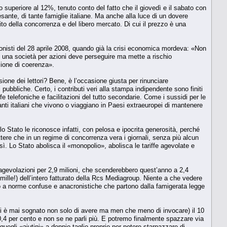
superiore al 12%, tenuto conto del fatto che il giovedì e il sabato con
sante, di tante famiglie italiane. Ma anche alla luce di un dovere
ito della concorrenza e del libero mercato. Di cui il prezzo è una
onisti del 28 aprile 2008, quando già la crisi economica mordeva: «Non
e una società per azioni deve perseguire ma mette a rischio
zione di coerenza».
one dei lettori? Bene, è l’occasione giusta per rinunciare
i pubbliche. Certo, i contributi veri alla stampa indipendente sono finiti
e telefoniche e facilitazioni del tutto secondarie. Come i sussidi per le
anti italiani che vivono o viaggiano in Paesi extraeuropei di mantenere
o Stato le riconosce infatti, con pelosa e ipocrita generosità, perché
ttere che in un regime di concorrenza vera i giornali, senza più alcun
. Lo Stato abolisca il «monopolio», abolisca le tariffe agevolate e
e agevolazioni per 2,9 milioni, che scenderebbero quest’anno a 2,4
r mille!) dell’intero fatturato della Rcs Mediagroup. Niente a che vedere
zo a norme confuse e anacronistiche che partono dalla famigerata legge
n si è mai sognato non solo di avere ma men che meno di invocare) il 10
o 0,4 per cento e non se ne parli più. E potremo finalmente spazzare via
uegli «aiutini» a doppio taglio proprio per potere starnazzare di