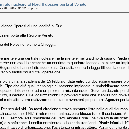
rale nucleare al Nord Il dossier porta al Veneto
re 09, 2009, 04:32:06 pm »
udiando l’ipotesi di una località al Sud
dossier porta alla Regione Veneto
area del Polesine, vicino a Chioggia
ette­re una centrale nucleare me la metterei nel giardino di casa». Parola di
one che non avrebbe neanche un centimetro quadrato idoneo a ospitare un impian
 Re­gioni che hanno fatto ricorso alla Consulta contro la legge 99 con la quale il
tacolo serissimo a tutta l'operazione.
più vici­na la scadenza del 15 febbraio, data entro cui dovrebbero essere pront
del Ci­pe che dirà quali tecnologie si potranno impie­gare, e probabilmente sa
depo­sito delle scorie, ed è un problema mica da ri­dere. Serve un decreto per 
ttutto, il de­creto sulle localizzazioni: un provvedimento che stabilirà non dov
l e chi al­tro vorrà realizzare un impianto avanzerà pro­poste all’Agenzia per 
l’elen­co dei siti. Da mesi circolano tuttavia presunte liste nelle quali figuran
ali quando, nel 1987, il referendum antinucleare bloccò tutto. Il quotidiano Mf h
i fa. E sempre ieri il presidente dei Verdi Angelo Bonelli ha rivelato la disloc
to) e Mon­falcone. Località considerate idonee da trent’anni. Risale infatti al 
­qua, il tasso di urbanizzazione, l’esistenza di infrastrutture. Parametri che d