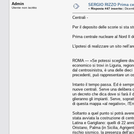
Admin
SERGIO RIZZO Prima cent
Utente non iscritto
«
Risposta #47 inserito::
Dicemb
Centrali -
Per il deposito delle scorie si sta st
Prima centrale nucleare al Nord Il 
L'ipotesi di realizzare un sito nell’
ROMA — «Se potessi scegliere dove m
economico si trovi in Liguria, regi
dal centrosinistra, è una delle dieci
precedenti, può rappresentare un os
Intanto il tempo passa. Ed è sempre 
nuove centrali. Serve una delibera 
un decreto che dica dove si farà il 
glieranno gli impianti. Serve, sopra
di questa mappa «al negativo», l'Ene
Soltanto a quel punto si potrà avere 
stata avviata la costruzione di centr
Latina e Garigliano: quelli di 22 ann
Oristano, Palma (in Sicilia, Agrigen
rischio sismico, la presenza dell’ac