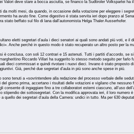
a dei Valori deve stare a bocca asciutta, se financo la Sudtiroler Volkspartei ha 
isti da molti mesi, da quando, in occasione della votazione per eleggere i segre
l tormento ha avuto fine. Come digestivo è stata servita ieri dopo pranzo al S
era stato beffato sul filo di lana dall’autonomista Helga Thaler Ausserhofer.
tano eletti segretari d’aula i dieci senatori ai quali sono andati più voti, e il d
odici». Anche perché in questo modo è stato recuperato un altro posto per la 
 si è conclusa, con soli 12 contrari e 15 astenuti. Tutti i partiti d’accordo, se
margheritino Riccardo Villari ha suggerito lo stesso metodo seguito per farlo 
uali dieci commissari e quindi rivotare i nuovi dieci. Invano è stato proposto
iuntivi. Già, perché due segretari d’aula in più sono anche spese in più.
o sono tenuti a «sovrintendere alla redazione del processo verbale delle sedut
li del giorno prima, accertano i risultati delle votazioni e vigilano che nessuno
gli consente di ingaggiare fino a tre collaboratori esterni ciascuno, all’uso dell
lo stipendio dei sottosegretari. Con la modifica approvata ieri, il loro numero
 quello dei segretari d’aula della Camera: undici in tutto. Ma per 630 deputati