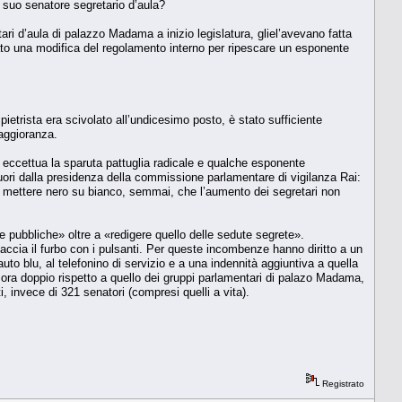
il suo senatore segretario d’aula?
tari d’aula di palazzo Madama a inizio legislatura, gliel’avevano fatta
enato una modifica del regolamento interno per ripescare un esponente
ipietrista era scivolato all’undicesimo posto, è stato sufficiente
maggioranza.
 si eccettua la sparuta pattuglia radicale e qualche esponente
fuori dalla presidenza della commissione parlamentare di vigilanza Rai:
 di mettere nero su bianco, semmai, che l’aumento dei segretari non
e pubbliche» oltre a «redigere quello delle sedute segrete».
 faccia il furbo con i pulsanti. Per queste incombenze hanno diritto a un
’auto blu, al telefonino di servizio e a una indennità aggiuntiva a quella
 è ora doppio rispetto a quello dei gruppi parlamentari di palazo Madama,
, invece di 321 senatori (compresi quelli a vita).
Registrato