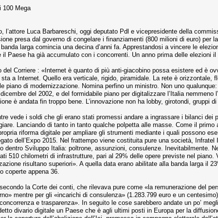
 ai 100 Mega
 l’attore Luca Barbareschi, oggi de­putato Pdl e vicepresidente della com­mis
sione presa dal governo di congelare i finan­ziamenti (800 milioni di euro) per la
a banda larga comincia una decina d’anni fa. Apprestandosi a vincere le elezioni 
e il Paese ha già accumulato con i concorrenti. Un an­no prima delle elezioni il
 del Corriere : «Internet è quanto di più anti-giacobino possa esistere ed è ovv
 a Internet. Quello era verticale, rigi­do, piramidale. La rete è orizzontale, f
abile piano di modernizzazione. Nomina perfino un ministro. Non uno qualunqu
icembre del 2002, e del formidabile piano per digi­talizzare l’Italia nemmen
ione è andata fin troppo bene. L’innovazione non ha lobby, girotondi, gruppi di 
e vede i soldi che gli erano stati promes­si andare a ingrassare i bilanci dei par­
ggiare. Lan­ciando di tanto in tanto qualche pol­petta alle masse. Come il primo
opria riforma digitale per ampliare gli strumenti me­diante i quali possono ese
gato dell’Expo 2015. Nel frattempo viene costituita pure una società, Infratel It
no dentro Sviluppo Italia: poltrone, assunzioni, consulenze. Ine­vitabilmente. Ne
 510 chilometri di infrastrut­ture, pari al 29% delle opere previste nel piano. Va 
azione risultano superiori». A quella data erano abilitate alla banda larga il 23
no coperte appena 36.
secondo la Corte dei conti, che rilevava pure come «la re­munerazione del pers
orno» mentre per gli «incari­chi di consulenza» (1.283.799 euro e un centesimo) s
tà, concorrenza e trasparenza». In seguito le cose sarebbero andate un po’ megl
etto divario digitale un Paese che è agli ultimi posti in Europa per la dif­fusio