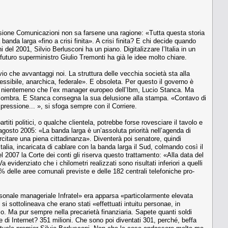
sione Comunicazioni non sa farse­ne una ragione: «Tutta questa storia
 banda larga «fino a crisi finita». A crisi finita? E chi decide quando
del 2001, Silvio Berlusconi ha un piano. Di­gitalizzare l’Italia in un
 futuro super­ministro Giulio Tremonti ha già le idee molto chiare.
io che avvantaggi noi. La struttura delle vecchia società sta al­la
lessibile, anarchica, federale». E obso­leta. Per questo il governo è
e: nientemeno che l’ex manager europeo dell’Ibm, Lucio Stanca. Ma
o l’ombra. E Stanca consegna la sua delusione alla stampa. «Contavo di
pressio­ne... », si sfoga sempre con il Corriere.
titi politici, o qualche clientela, potreb­be forse rovesciare il tavolo e
 agosto 2005: «La banda larga è un’assoluta priorità nell’agenda di
rcitare una piena cittadinanza». Diventerà poi se­natore, quindi
alia, incaricata di cablare con la banda larga il Sud, col­mando così il
l 2007 la Corte dei con­ti gli riserva questo trattamento: «Alla data del
evidenziato che i chilo­metri realizzati sono risultati inferiori a quelli
% delle aree comunali previ­ste e delle 182 centrali telefoniche pro­
onale manageria­le Infratel» era apparsa «particolar­mente elevata
i sottolineava che era­no stati «effettuati intuitu personae, in
io. Ma pur sempre nella precarietà finanziaria. Sapete quanti soldi
ne di Internet? 351 milioni. Che sono poi diventati 301, perché, beffa