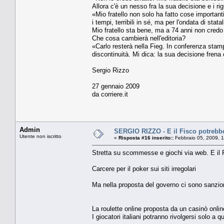
Allora c'è un nesso fra la sua decisione e i rigu
«Mio fratello non solo ha fatto cose importanti
i tempi, terribili in sé, ma per l'ondata di sta
Mio fratello sta bene, ma a 74 anni non credo
Che cosa cambierà nell'editoria?
«Carlo resterà nella Fieg. In conferenza stamp
discontinuità. Mi dica: la sua decisione fren
Sergio Rizzo
27 gennaio 2009
da corriere.it
Admin
SERGIO RIZZO - E il Fisco potrebbe
Utente non iscritto
«
Risposta #16 inserito::
Febbraio 05, 2009, 
Stretta su scommesse e giochi via web. E il 
Carcere per il poker sui siti irregolari
Ma nella proposta del governo ci sono sanzion
La roulette online proposta da un casinò onli
I giocatori italiani potranno rivolgersi solo a