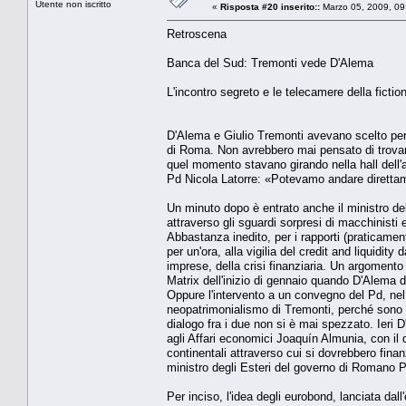
Utente non iscritto
«
Risposta #20 inserito::
Marzo 05, 2009, 09
Retroscena
Banca del Sud: Tremonti vede D'Alema
L'incontro segreto e le telecamere della fictio
D'Alema e Giulio Tremonti avevano scelto per l
di Roma. Non avrebbero mai pensato di trovarsi,
quel momento stavano girando nella hall dell'
Pd Nicola Latorre: «Potevamo andare direttam
Un minuto dopo è entrato anche il ministro d
attraverso gli sguardi sorpresi di macchinisti
Abbastanza inedito, per i rapporti (praticament
per un'ora, alla vigilia del credit and liquidity
imprese, della crisi finanziaria. Un argomento
Matrix dell'inizio di gennaio quando D'Alema
Oppure l'intervento a un convegno del Pd, nel
neopatrimonialismo di Tremonti, perché sono d
dialogo fra i due non si è mai spezzato. Ieri
agli Affari economici Joaquín Almunia, con il q
continentali attraverso cui si dovrebbero finan
ministro degli Esteri del governo di Romano P
Per inciso, l'idea degli eurobond, lanciata da