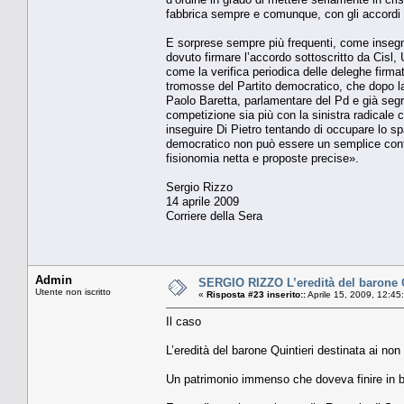
fabbrica sempre e comunque, con gli accordi sin
E sorprese sempre più frequenti, come insegna
dovuto firmare l’accordo sot­toscritto da Cisl,
come la verifica periodica delle deleghe firmate
tromosse del Partito demo­cratico, che dopo la 
Paolo Baretta, parlamenta­re del Pd e già segr
competizione sia più con la sinistra radicale 
inse­guire Di Pietro tentando di occupare lo sp
demo­cratico non può essere un semplice conte
fisionomia netta e propo­ste precise».
Sergio Rizzo
14 aprile 2009
Corriere della Sera
Admin
SERGIO RIZZO L’eredità del barone Qui
Utente non iscritto
«
Risposta #23 inserito::
Aprile 15, 2009, 12:45
Il caso
L’eredità del barone Quintieri destinata ai non
Un patrimonio immenso che doveva finire in b