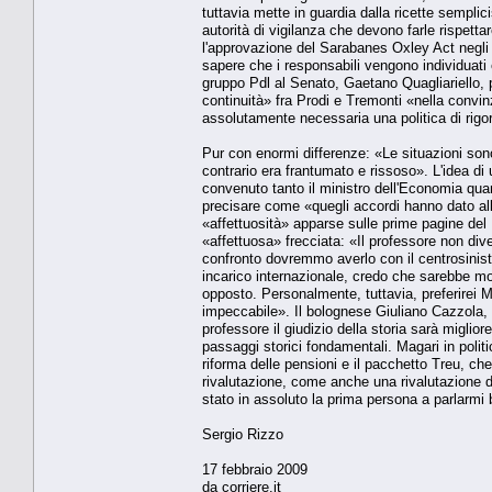
tuttavia mette in guardia dalla ricette semplic
autorità di vigilanza che devono farle rispett
l'approvazione del Sarabanes Oxley Act negli 
sapere che i responsabili vengono individuati 
gruppo Pdl al Senato, Gaetano Quagliariello, 
continuità» fra Prodi e Tremonti «nella convin
assolutamente necessaria una politica di rigor
Pur con enormi differenze: «Le situazioni sono
contrario era frantumato e rissoso». L'idea 
convenuto tanto il ministro dell'Economia qua
precisare come «quegli accordi hanno dato all
«affettuosità» apparse sulle prime pagine del 
«affettuosa» frecciata: «Il professore non di
confronto dovremmo averlo con il centrosinistra
incarico internazionale, credo che sarebbe mo
opposto. Personalmente, tuttavia, preferirei 
impeccabile». Il bolognese Giuliano Cazzola, e
professore il giudizio della storia sarà miglior
passaggi storici fondamentali. Magari in polit
riforma delle pensioni e il pacchetto Treu, ch
rivalutazione, come anche una rivalutazione d
stato in assoluto la prima persona a parlarmi 
Sergio Rizzo
17 febbraio 2009
da corriere.it