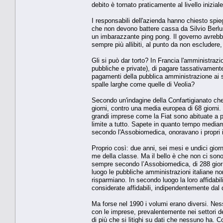
debito è tornato prati­camente al livello iniziale
I responsabili dell'azienda hanno chiesto spi
che non devono battere cassa da Silvio Berlu­
un imbarazzante ping pong. Il governo avrebbe
sempre più allibiti, al punto da non escludere,
Gli si può dar torto? In Francia l'ammini­stra
pubbliche e private), di pagare tassativamen­te
paga­menti della pubblica amministrazione ai su
spalle lar­ghe come quelle di Veolia?
Secondo un'indagine della Confartigianato che
giorni, contro una media europea di 68 gior­ni.
grandi imprese come la Fiat sono abituate a pr
limite a tutto. Sapete in quanto tempo mediam
secondo l'Assobiomedica, onoravano i propri 
Proprio così: due anni, sei mesi e undici giorn
me della classe. Ma il bello è che non ci sono 
sem­pre secondo l’Assobiomedica, di 288 gior
luogo le pub­bliche amministrazioni italiane
risparmiano. In secon­do luogo la loro affidabi
considerate affidabili, indipen­dentemente dal
Ma forse nel 1990 i volumi erano diversi. Ness
con le imprese, prevalentemente nei set­tori d
di più che si litighi su dati che nessuno ha. C