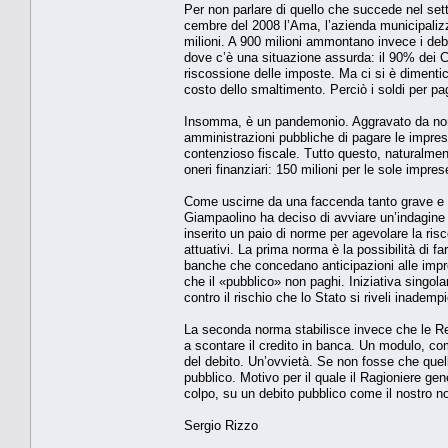
Per non parlare di quello che succede nel settore
cembre del 2008 l’Ama, l’azienda municipaliz­z
milio­ni. A 900 milioni ammontano invece i debit
dove c’è una situazione assurda: il 90% dei Com
riscossione del­le imposte. Ma ci si è dimenti
costo dello smaltimen­to. Perciò i soldi per p
Insomma, è un pandemonio. Aggravato da norm
amministrazio­ni pubbliche di pagare le impre
contenzioso fiscale. Tutto questo, naturalment
oneri finanziari: 150 milioni per le sole impre
Come uscirne da una faccenda tanto grave e com
Giam­paolino ha deciso di avviare un’indagine c
inserito un paio di norme per agevolare la risc
attuativi. La prima norma è la possibilità di f
banche che conceda­no anticipazioni alle impres
che il «pubblico» non paghi. Iniziativa singola
contro il rischio che lo Stato si riveli inademp
La seconda norma stabilisce invece che le Regio
a scontare il credito in banca. Un modulo, co
del de­bito. Un’ovvietà. Se non fosse che quel
pubblico. Motivo per il quale il Ragioniere ge
colpo, su un debi­to pubblico come il nostro
Sergio Rizzo