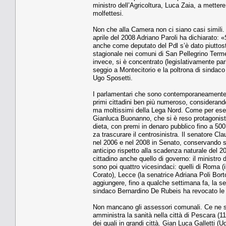
mini­stro dell’Agricoltura, Luca Zaia, a mettere
molfettesi.
Non che alla Camera non ci siano casi simili.
aprile del 2008 Adriano Paroli ha dichiarato: «
anche come deputa­to del Pdl s’è dato piuttosto
stagionale nei comuni di San Pellegrino Terme 
invece, si è concentrato (legislativamente pa
seggio a Monteci­torio e la poltrona di sindaco 
Ugo Sposetti.
I parlamentari che sono contem­poraneamente s
pri­mi cittadini ben più numeroso, con­sideran
ma moltissi­mi della Lega Nord. Come per esem­pi
Gianluca Buonan­no, che si è reso protagonista n
dieta, con premi in denaro pubblico fino a 500 
za trascurare il centrosinistra. Il se­natore C
nel 2006 e nel 2008 in Senato, conser­vando se
anticipo ri­spetto alla scadenza naturale del 
cittadino anche quello di governo: il ministro de
sono poi quattro vicesindaci: quelli di Roma (i
Corato), Lecce (la senatrice Adriana Poli Borto
aggiungere, fino a qualche settimana fa, la 
sindaco Bernardino De Ru­beis ha revocato le
Non mancano gli assessori comu­nali. Ce ne so
amministra la sanità nella città di Pescara (11
dei quali in grandi città. Gian Luca Galletti 