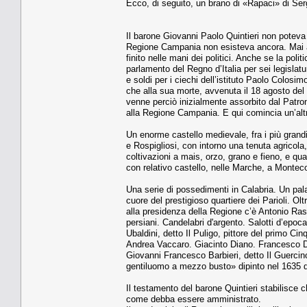
Ecco, di seguito, un brano di «Rapaci» di Ser
Il barone Giovanni Paolo Quintieri non poteva
Regione Campania non esisteva anco­ra. Mai a
finito nelle mani dei politici. Anche se la polit
parlamento del Re­gno d’Italia per sei legislat
e soldi per i ciechi dell’istituto Paolo Colosim
che alla sua morte, avvenuta il 18 agosto del 1
venne perciò ini­zialmente assorbito dal Patro
al­la Regione Campania. E qui comincia un’altra
Un enorme castello me­dievale, fra i più gran­di
e Rospigliosi, con intorno una te­nuta agricola,
colti­vazioni a mais, orzo, grano e fieno, e qu
con relativo ca­stello, nelle Marche, a Mon­­tec
Una se­rie di possedimenti in Calabria. Un pa
cuore del prestigio­so quartiere dei Parioli. Olt
alla presidenza della Regione c’è Antonio Ra­st
persiani. Candelabri d'argento. Salotti d’epoc
Ubaldini, detto Il Puligo, pittore del primo Cin
Andrea Vaccaro. Giacinto Diano. Francesco D
Giovanni Francesco Barbie­ri, detto Il Guercin
gentiluomo a mezzo busto» dipinto nel 1635 d
Il testamento del barone Quintieri stabi­lisce 
come debba essere amministrato.