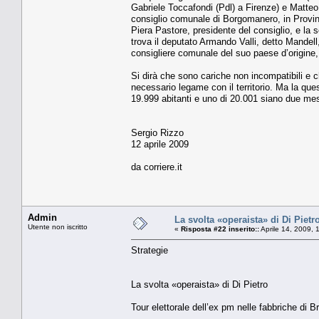
Gabriele Toccafondi (Pdl) a Fi­renze) e Matteo
consi­glio comunale di Borgomanero, in Provin
Piera Pastore, pre­sidente del consiglio, e la
trova il deputato Armando Valli, detto Mandel
consi­gliere comunale del suo paese d’ori­gin
Si dirà che sono cariche non in­compatibili e 
necessario le­game con il territorio. Ma la q
19.999 abitanti e uno di 20.001 siano due mest
Sergio Rizzo
12 aprile 2009
da corriere.it
Admin
La svolta «operaista» di Di Pietr
Utente non iscritto
«
Risposta #22 inserito::
Aprile 14, 2009, 
Strategie
La svolta «operaista» di Di Pietro
Tour elettorale dell’ex pm nelle fabbriche di B