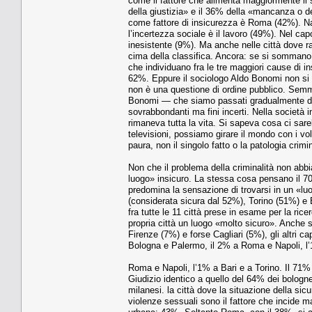
come il fattore che alimenta maggiormente il s
della giustizia» e il 36% della «mancanza o del
come fattore di insicurezza è Roma (42%). Na
l’incertezza sociale è il lavoro (49%). Nel c
inesistente (9%). Ma anche nelle città dove ra
cima della classifica. Ancora: se si sommano 
che individuano fra le tre maggiori cause di i
62%. Eppure il sociologo Aldo Bonomi non si 
non è una questione di ordine pubblico. Semma
Bonomi — che siamo passati gradualmente da 
sovrabbondanti ma fini incerti. Nella società 
rimaneva tutta la vita. Si sapeva cosa ci sar
televisioni, possiamo girare il mondo con i vo
paura, non il singolo fatto o la patologia crimi
Non che il problema della criminalità non abbi
luogo» insicuro. La stessa cosa pensano il 70%
predomina la sensazione di trovarsi in un «lu
(considerata sicura dal 52%), Torino (51%) e
fra tutte le 11 città prese in esame per la r
propria città un luogo «molto sicuro». Anche 
Firenze (7%) e forse Cagliari (5%), gli altri c
Bologna e Palermo, il 2% a Roma e Napoli, l’
Roma e Napoli, l’1% a Bari e a Torino. Il 71% d
Giudizio identico a quello del 64% dei bologne
milanesi. la città dove la situazione della sic
violenze sessuali sono il fattore che incide 