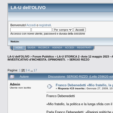
LA-U dell'OLIVO
Benvenuto!
Accedi
o
registrati
.
Accesso con nome utente, password e durata della sessione
Notizie
:
HOME
GUIDA
RICERCA
AGENDA
ACCEDI
REGISTRATI
LA-U dell'OLIVO
>
Forum Pubblico
>
LA-U STORICA 2 -Ante 12 maggio 2023 
INVESTICATIVO d'INCHIESTA. OPINIONISTI.
>
SERGIO RIZZO
Pagine:
1
[
2
]
3
4
...
17
Autore
Discussione: SERGIO RIZZO (Letto 259620 vol
Admin
Franco Debenedetti «Mio fratello, la p
Utente non iscritto
«
Risposta #15 inserito::
Gennaio 27, 2009, 10
Franco Debenedetti
«Mio fratello, la politica e la lunga sfida con i
Parla Franco Debenedetti: «Ragioni politiche 