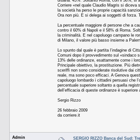
urbana: 43%. Soltanto Roma, con il 38%, si av
Corriere «nel quale Claudio Magris si diceva 
la società ha perso le proprie capacità sanzio
Ora non più. E si delega ai soggetti di forza. 
La percentuale maggiore di persone che a caus
contro il 60% di Napoli e il 58% di Roma. Solta
la criminalità. E nel capoluogo campano le r
di Milano, il valore più basso insieme a Pale
Lo spunto dal quale è partita l’indagine di Cit
Comuni dopo il provvedimento sul «sindaco scer
13% delle ordinanze, esattamente come i loro co
Principale obiettivo, la prostituzione. Più dietr
sceriffi non sono considerate risolutive dai c
reale, ma sono poco efficaci. A Genova ques
capoluogo lombardo i cittadini persuasi che l’
percentuale superiore soltanto a quella registr
dell’efficacia di queste ordinanze è superiore
Sergio Rizzo
26 febbraio 2009
da corriere.it
Admin
SERGIO RIZZO Banca del Sud: Tr