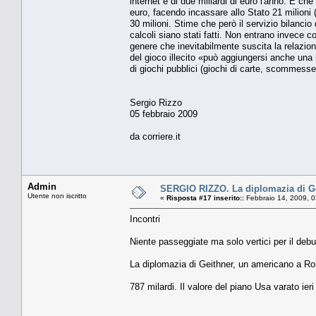
internet è di due miliardi di euro l'anno. E ch
euro, facendo incassare allo Stato 21 milioni (
30 milioni. Stime che però il servizio bilanc
calcoli siano stati fatti. Non entrano invece 
genere che inevitabilmente suscita la relazio
del gioco illecito «può aggiungersi anche una m
di giochi pubblici (giochi di carte, scommesse
Sergio Rizzo
05 febbraio 2009
da corriere.it
Admin
SERGIO RIZZO. La diplomazia di G
Utente non iscritto
«
Risposta #17 inserito::
Febbraio 14, 2009, 0
Incontri
Niente passeggiate ma solo vertici per il debu
La diplomazia di Geithner, un americano a R
787 milardi. Il valore del piano Usa varato ier