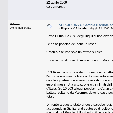
22 aprile 2009
da corriere.it
Admin
SERGIO RIZZO Catania riscuote solo
Utente non iscritto
«
Risposta #25 inserito::
Maggio 12, 2009, 1
Sotto l’Etna il 23,9% degli inquilini non avrebbe
Le case popolari dei conti in rosso
Catania riscuote solo un affitto su dieci
Buco record di quasi 8 milioni di euro. Ma sca
ROMA — La notizia è dentro una ricer­ca fatta
l’affitto è una mosca bianca. La moro­sità ave
capoluogo etneo ne aveva incassati in un anno 
euro al mese. Una situazione oltre i limiti dell’
d’Italia. Su 10.003 alloggi popolari, a Catan
bat­tuto soltanto da Palermo, dove le case po­p
totale.
Di fronte a questo stato di cose sarebbe log
accadendo in Sicilia, si discutesse di poltrone
regionali del Popolo della libertà, Marco Falc