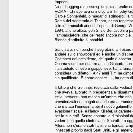
Impegni
Niente jogging e shopping: solo «bilaterali» co
ROMA - Chi sperava di incrociare Timothy Gei
Carole Sonnenfeld, o magari di stringergli l
Roma del segretario al Tesoro, primo rappres
otto interminabili anni dell’epoca di George W
1994: anche allora, con Silvio Berlusconi a pa
l’ambasciatore, che del resto ancora non c’è.
Bianca distribuite ai bambini.
Sia chiaro: non perché il segretario al Tesoro 
andare sullo snowboard ed è anche un discret
Coetaneo del presidente, del quale è appena 14
Obama visse per quattro anni a Giacarta con l
Ha studiato cinese e giapponese, ha la fama d
considera un difetto. «A 47 anni Tim ne dimost
sia qualificato. È come appare...», ha detto 
Il fatto è che Geithner, reclutato dalla Federa
che aveva lavorato in precedenza al diparti
«civil servant» non manca un’ombra che negli Us
previdenziali non pagati quando era al Fondo
che è stata l’ennesima per il nuovo gabinetto,
evasione fiscale, e Nancy Killefer, la garante
per la sua colf. Senza contare le dimissioni 
vedere con quello clintoniano. Soprattutto og
Allora non c’erano stati fallimenti bancari a r
innescati proprio dagli Stati Uniti, e gli am