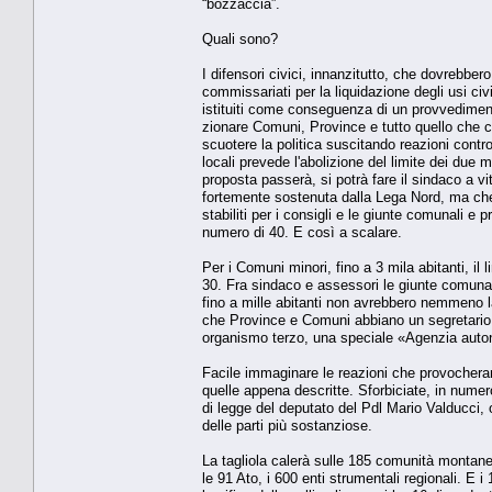
“bozzaccia”.
Quali sono?
I difensori ci­vici, innanzitutto, che dovrebb
commissariati per la liquidazio­ne degli usi civ
istituiti come conseguenza di un provvedi­ment
zionare Comuni, Province e tutto quello che c'
scuotere la politi­ca suscitando reazioni cont
locali prevede l'abolizione del li­mite dei due 
proposta passe­rà, si potrà fare il sindaco a vi
fortemente sostenuta dalla Lega Nord, ma che 
stabiliti per i consigli e le giunte comunali e 
numero di 40. E così a sca­lare.
Per i Comuni minori, fino a 3 mi­la abitanti, il
30. Fra sin­daco e assessori le giunte comunal
fino a mille abitanti non avrebbero nemmeno la
che Province e Comuni abbiano un segretario co
organismo terzo, una speciale «Agenzia autonom
Facile immaginare le reazioni che provocherann
quelle appena descritte. Sforbiciate, in numero
di legge del deputato del Pdl Mario Valducci, 
delle parti più sostanziose.
La tagliola calerà sulle 185 comuni­tà montane.
le 91 Ato, i 600 enti strumentali regionali. E i 