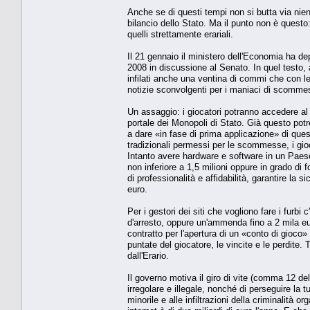
Anche se di questi tempi non si butta via nien
bilancio dello Stato. Ma il punto non è questo:
quelli strettamente erariali.
Il 21 gennaio il ministero dell'Economia ha d
2008 in discussione al Senato. In quel testo,
infilati anche una ventina di commi che con l
notizie sconvolgenti per i maniaci di scommes
Un assaggio: i giocatori potranno accedere al 
portale dei Monopoli di Stato. Già questo pot
a dare «in fase di prima applicazione» di quest
tradizionali permessi per le scommesse, i giochi
Intanto avere hardware e software in un Paese 
non inferiore a 1,5 milioni oppure in grado di 
di professionalità e affidabilità, garantire la
euro.
Per i gestori dei siti che vogliono fare i furbi
d'arresto, oppure un'ammenda fino a 2 mila eur
contratto per l'apertura di un «conto di gioco
puntate del giocatore, le vincite e le perdite
dall'Erario.
Il governo motiva il giro di vite (comma 12 del
irregolare e illegale, nonché di perseguire la t
minorile e alle infiltrazioni della criminalità 