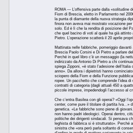
ROMA — L’offensiva parte dalla «solitudine del
Fiom di Brescia, eletto in Parlamento nel 2006
la punta di diamante della nuova stra­tegia dipi
finora non ave­va mai mostrato vocazione per 
solo. Ed è lì che la rendita di posizio­ne del 
che quel bacino di voti al quale ha già attint
Pietro. L’operazione scatterà il 20 aprile proprio
Mattinata nelle fabbriche, po­meriggio davanti a
Brescia Paolo Corsini e Di Pietro a parlare del
Perché in quel libro c’è un messaggio (la netta
indirizzato da Antonio Di Pietro a chi continua
spiega Zip­poni, «è stato l’adesione dell’Italia
anno». Da allora i dipietristi hanno cominciat
sciopero della Fiom e della Funzione pubblica 
ropee. Un pacchetto che comprende l’idea di u
contratti di catego­ria (dagli attuali 450 a qua
piccole imprese, impedendogli l’acces­so al cr
Che c’entra Basilea con gli operai? «Oggi l’ope
center, come pure il tito­lare di partita Iva...
genetica. «Le fabbriche sono piene di giovani. 
non hanno padri ideologici. Ope­rai dentro, ci
politiche dei dirigenti sindacali. Si pensava c
leghista di fabbrica si è strutturato». Perché
sinistra che «ora però parla soltanto di cons
d’ordine in grado di mettere seriamente in cris