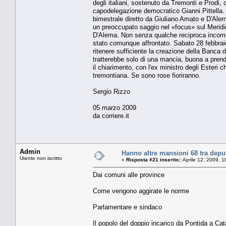
degli italiani, sostenuto da Tremonti e Prodi
capodelegazione democratico Gianni Pittella. L
bimestrale diretto da Giuliano Amato e D'Alema 
un preoccupato saggio nel «focus» sul Meridi
D'Alema. Non senza qualche reciproca incompre
stato comunque affrontato. Sabato 28 febbraio
ritenere sufficiente la creazione della Banca de
tratterebbe solo di una mancia, buona a prende
il chiarimento, con l'ex ministro degli Esteri 
tremontiana. Se sono rose fioriranno.
Sergio Rizzo
05 marzo 2009
da corriere.it
Admin
Hanno altre mansioni 68 tra deput
Utente non iscritto
«
Risposta #21 inserito::
Aprile 12, 2009, 
Dai comuni alle province
Come vengono aggirate le norme
Parlamentare e sindaco
Il popolo del doppio incarico da Pontida a Cat