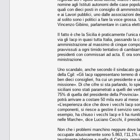
nomine agli Istituti autonomi delle case popolar
quali con dieci posti in consiglio di amministra
e ai Lavori pubbli­ci, uno dalle associazioni deg
al solito sono i politici a fare la voce grossa.
Vincen­zo Gibiino, parlamentare in carica eletto
Il fatto è che la Sicilia è praticamente l’unica
via gli Iacp in quasi tutta Italia, passando la
amministrazione al massimo di cinque component
pravvissuti a ogni timido tentativo di cam­bia
presidenti con commissari ad acta. E ora sono
ministrazione.
Uno scandalo, anche secon­do il sindacato gui
della Cgil: «Gli Iacp rappresentano terreno di con
ben dieci consiglieri, fra cui un presidente e un
missione». Di che cifre si sta parlando, lo sp
siciliani sono stati parametrati a quelli dei ver
75% di quella del presidente della Provincia»
potrà arrivare a costare 50 mila euro al mese p
«L’esperienza dice che dove i vecchi Iacp sono
componenti, si riesce a gestire il servizio se
esempio, ha chiuso i vecchi Iacp e li ha riuni
nelle Marche», dice Luciano Cecchi, il president
Non che i problemi manchino neppure dove la 
occupate abusivamente sono 5.863, l’11,1% del
tevolmente inferiore a quella di Catania, rag