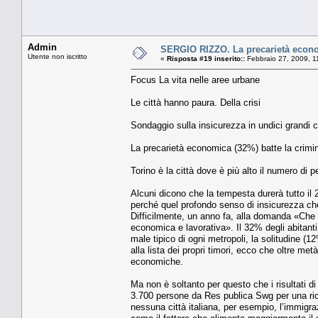
Admin
SERGIO RIZZO. La precarietà econom
Utente non iscritto
«
Risposta #19 inserito::
Febbraio 27, 2009, 1
Focus La vita nelle aree urbane
Le città hanno paura. Della crisi
Sondaggio sulla insicurezza in undici grandi c
La precarietà economica (32%) batte la crimin
Torino è la città dove è più alto il numero di 
Alcuni dicono che la tempesta durerà tutto il
perché quel profondo senso di insicurezza ch
Difficilmente, un anno fa, alla domanda «Che 
economica e lavorativa». Il 32% degli abitanti 
male tipico di ogni metropoli, la solitudine 
alla lista dei propri timori, ecco che oltre met
economiche.
Ma non è soltanto per questo che i risultati d
3.700 persone da Res publica Swg per una rice
nessuna città italiana, per esempio, l’immigrazi