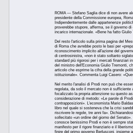
ROMA — Stefano Saglia dice di non avere alcu
presidente della Commissione europea, Roman
Indipendentemente dalle appartenenze politi
proverebbe stupore, afferma, se il governo di 
incarico internazionale. «Bene ha fatto Giulio 
Del resto l'articolo sulla prima pagina del Mes
di Roma che avrebbe posto le basi per «prepa
riconoscimento implicito all'azione del govern
di centrosinistra, «non è stato soltanto sigla
standard più rigorosi per i mercati finanziar
del ministro dell'Economia Giulio Tremonti, che
articolo che esprime la cifra della grande pol
istituzionale». Commenta Luigi Casero: «Ques
Nel merito l'analisi di Prodi non può che ess
regolata, da solo il mercato non è sufficiente 
focalizzato la propria attenzione su questo a
considerazione di metodo: «Le parole di Prodi
contrapposizioni». L'economista Mario Baldass
libro nel quale si sosteneva che la crisi sare
riscrivere le regole, tre anni fa». Dichiarando
sollecitato «un ordine del giorno del Senato»
conosce benissimo Prodi e non è sempre stato
manifesto per il rigore finanziario e il liber
finire del primo governo Berlusconi, insieme 