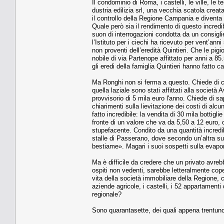
Il condominio di Roma, i castelli, le ville, le 
dustria edilizia srl, una vecchia scatola cre­
il controllo della Regione Campania e diventa la
Quale però sia il rendimen­to di questo incredibi
suon di interrogazio­ni condotta da un consigl
l’Istituto per i cie­chi ha ricevuto per vent’anni
non proventi dell’eredità Quintieri. Che le pi­
nobile di via Partenope affittato per an­ni a 85
gli eredi della famiglia Quintieri hanno fatto 
Ma Ronghi non si ferma a questo. Chie­de di co
quella laziale sono stati affittati alla socie­tà
provvisorio di 5 mila euro l'anno. Chiede di sa
chiarimenti sulla lievitazione dei costi di alc
fatto incredibile: la vendita di 30 mila bottigl
fronte di un valore che va da 5,50 a 12 euro, 
stupefacente. Condito da una quanti­tà incredib
stalle di Passerano, dove se­condo un’altra su
bestiame». Magari i suoi sospetti sulla evapor
Ma è difficile da credere che un privato avrebb
ospiti non vedenti, sarebbe letteralmente coper
vita della società immobiliare della Regione, con
aziende agricole, i castelli, i 52 apparta­menti d
regionale?
Sono quarantasette, dei quali appena trentuno