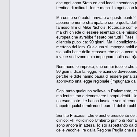
che ogni anno Stato ed enti locali spendono pe
tren­tina di miliardi, forse meno. In ogni caso 
Ma come si è potuti arrivare a questo pun­to?
apparentemente strampalate come quella dell’o
famoso film di Mike Ni­chols. Ricordate com’e
ma chi chiede di essere esen­tato dalle mission
europea che avrebbe fissato per tutti i Paesi 
clientela pubblica: 90 giorni. Ma il condizio­nal
mettono del loro. Qualcuna si impegna soldi c
sia sulla base della «cassa» che della «compete
invece si devono solo impegnare sulla carta)a
Nemmeno le imprese, che ormai (quelle che po
90 giorni, dice la legge, le aziende dovreb­be
perché le ditte hanno paura di essere penaliz­
ap­provato una legge regionale (impugnata dal
Ogni tanto qualcuno solleva in Parlamen­to, c
ma lentissimo a riconoscere i propri de­biti. 
no esaminate. Le hanno lasciate semplice­me
tap­peto qualche miliardi di euro di debito pub
Sentite Fracassi, che è anche presidente della
clinico: «Il Policlinico Umberto primo di Ro­ma
sono ancora in attesa. Io sto aspettando da di
delle vecchie lire dalla Regione Puglia che ris