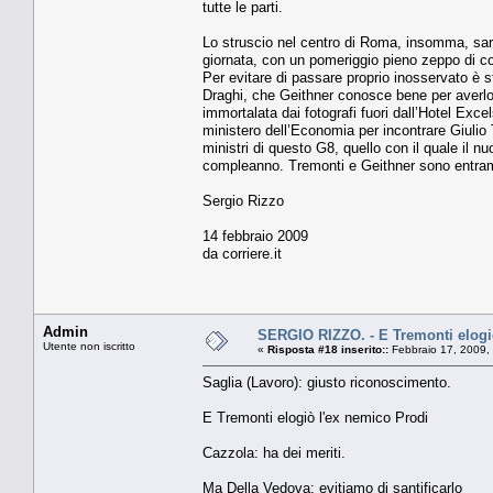
tutte le parti.
Lo struscio nel centro di Roma, insomma, sare
giornata, con un pomeriggio pieno zeppo di collo
Per evitare di passare proprio inosservato è s
Draghi, che Geithner conosce bene per averlo
immortalata dai fotografi fuori dall’Hotel Exc
ministero dell’Economia per incontrare Giulio T
ministri di questo G8, quello con il quale il 
compleanno. Tremonti e Geithner sono entramb
Sergio Rizzo
14 febbraio 2009
da corriere.it
Admin
SERGIO RIZZO. - E Tremonti elogi
Utente non iscritto
«
Risposta #18 inserito::
Febbraio 17, 2009,
Saglia (Lavoro): giusto riconoscimento.
E Tremonti elogiò l'ex nemico Prodi
Cazzola: ha dei meriti.
Ma Della Vedova: evitiamo di santificarlo