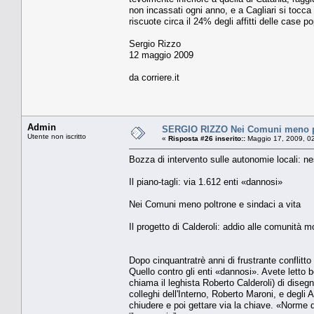
non incassati ogni anno, e a Cagliari si tocca 
riscuote circa il 24% degli af­fitti delle case
Sergio Rizzo
12 maggio 2009
da corriere.it
Admin
SERGIO RIZZO Nei Comuni meno pol
Utente non iscritto
«
Risposta #26 inserito::
Maggio 17, 2009, 0
Bozza di intervento sulle autonomie locali: nes
Il piano-tagli: via 1.612 enti «dannosi»
Nei Comuni meno poltrone e sindaci a vita
Il progetto di Calderoli: addio alle comunità mo
Dopo cinquantratrè anni di fru­strante conflitto
Quel­lo contro gli enti «dannosi». Avete letto
chiama il leghista Ro­berto Calderoli) di diseg
colleghi dell'Interno, Roberto Maro­ni, e degli 
chiudere e poi gettare via la chiave. «Norme d