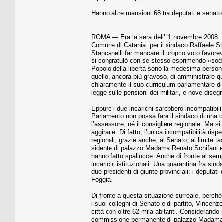
Hanno altre mansioni 68 tra deputati e senato
ROMA — Era la sera dell’11 no­vembre 2008. Il 
Comune di Catania: per il sindaco Raffaele Stan
Stancanelli far mancare il pro­prio voto favore
si congratulò con se stesso esprimen­do «soddi
Popolo della libertà sono la medesima persona
quello, ancora più gra­voso, di amministrare qu
chiaramente il suo curriculum par­lamentare di 
legge sulle pensioni dei militari, e nove dise­gn
Eppure i due incarichi sarebbero incompatibili
Parlamento non possa fare il sindaco di una cit
l’assessore, né il consigliere re­gionale. Ma si
aggirarle. Di fatto, l’unica incompatibilità ri­s
regionali, grazie an­che, al Senato, al limite 
sidente di palazzo Madama Renato Schifani e dal
hanno fatto spal­lucce. Anche di fronte al sem
incarichi istituzionali. Una quarantina fra sinda
due presidenti di giunte provin­ciali: i deputa
Foggia.
Di fronte a questa situazione sur­reale, perc
i suoi colleghi di Senato e di partito, Vin­cen
città con oltre 62 mila abitanti. Considerando 
commissione permanente di palazzo Madama, la c