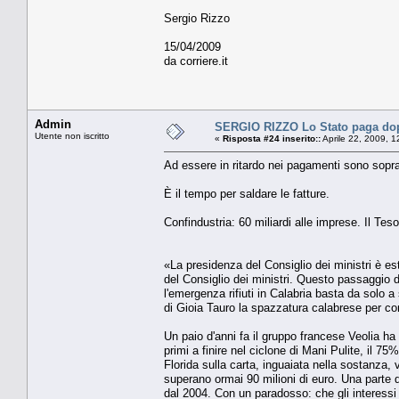
Sergio Rizzo
15/04/2009
da corriere.it
Admin
SERGIO RIZZO Lo Stato paga dop
Utente non iscritto
«
Risposta #24 inserito::
Aprile 22, 2009, 
Ad essere in ritardo nei pagamenti sono sopra
È il tempo per saldare le fatture.
Confindustria: 60 miliardi alle imprese. Il Tes
«La presidenza del Consiglio dei mi­nistri è e
del Consiglio dei ministri. Questo passaggio 
l'emergenza rifiuti in Calabria basta da solo 
di Gioia Tauro la spazzatura calabrese per c
Un paio d'anni fa il gruppo francese Veolia h
pri­mi a finire nel ciclone di Mani Pulite, il 
Flori­da sulla carta, inguaiata nella sostanza
superano ormai 90 milioni di euro. Una parte di 
dal 2004. Con un paradosso: che gli interessi