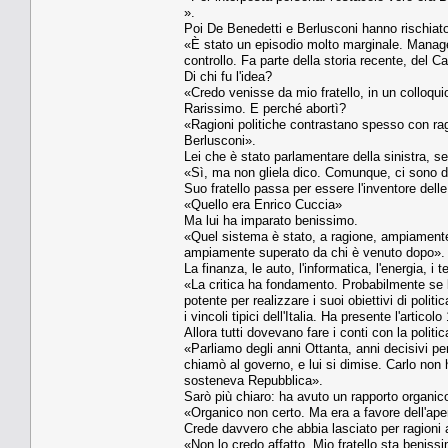
».
Poi De Benedetti e Berlusconi hanno rischiato
«È stato un episodio molto marginale. Managem
controllo. Fa parte della storia recente, del Ca
Di chi fu l'idea?
«Credo venisse da mio fratello, in un colloqui
Rarissimo. E perché abortì?
«Ragioni politiche contrastano spesso con ragio
Berlusconi».
Lei che è stato parlamentare della sinistra, s
«Sì, ma non gliela dico. Comunque, ci sono d
Suo fratello passa per essere l'inventore delle
«Quello era Enrico Cuccia»
Ma lui ha imparato benissimo.
«Quel sistema è stato, a ragione, ampiamente c
ampiamente superato da chi è venuto dopo».
La finanza, le auto, l'informatica, l'energia, i
«La critica ha fondamento. Probabilmente se 
potente per realizzare i suoi obiettivi di politi
i vincoli tipici dell'Italia. Ha presente l'articolo
Allora tutti dovevano fare i conti con la politi
«Parliamo degli anni Ottanta, anni decisivi per
chiamò al governo, e lui si dimise. Carlo non 
sosteneva Repubblica».
Sarò più chiaro: ha avuto un rapporto organico
«Organico non certo. Ma era a favore dell'ape
Crede davvero che abbia lasciato per ragioni
«Non lo credo affatto. Mio fratello sta benis