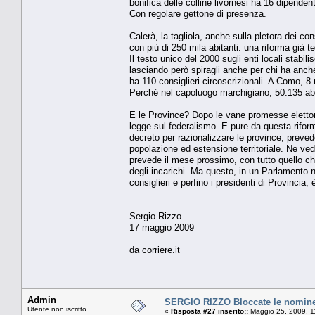
bonifica delle colline livornesi ha 16 dipendent
Con regola­re gettone di presenza.
Calerà, la tagliola, anche sulla ple­tora dei c
con più di 250 mila abitanti: una riforma già te
Il testo unico del 2000 sugli enti locali stabili
lasciando però spiragli anche per chi ha anche 
ha 110 consiglieri circoscrizio­nali. A Como, 
Perché nel capoluogo marchigiano, 50.135 abita
E le Province? Dopo le vane pro­messe elettoral
legge sul fede­ralismo. E pure da questa rifor
decreto per razionalizzare le province, prevede
popolazio­ne ed estensione territoriale. Ne ve­
prevede il mese prossimo, con tutto quello che
degli incarichi. Ma questo, in un Parlamen­to n
consiglieri e perfino i pre­sidenti di Provincia, 
Sergio Rizzo
17 maggio 2009
da corriere.it
Admin
SERGIO RIZZO Bloccate le nomine
Utente non iscritto
«
Risposta #27 inserito::
Maggio 25, 2009, 1