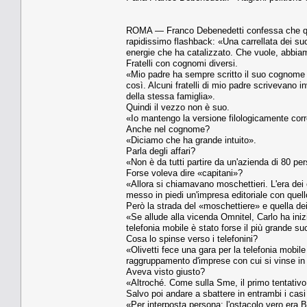
ROMA — Franco Debenedetti confessa che quan
rapidissimo flashback: «Una carrellata dei suo
energie che ha catalizzato. Che vuole, abbiam
Fratelli con cognomi diversi.
«Mio padre ha sempre scritto il suo cognome De
così. Alcuni fratelli di mio padre scrivevano 
della stessa famiglia».
Quindi il vezzo non è suo.
«Io mantengo la versione filologicamente corre
Anche nel cognome?
«Diciamo che ha grande intuito».
Parla degli affari?
«Non è da tutti partire da un'azienda di 80 per
Forse voleva dire «capitani»?
«Allora si chiamavano moschettieri. L'era dei
messo in piedi un'impresa editoriale con quello
Però la strada del «moschettiere» e quella de
«Se allude alla vicenda Omnitel, Carlo ha iniz
telefonia mobile è stato forse il più grande s
Cosa lo spinse verso i telefonini?
«Olivetti fece una gara per la telefonia mobile
raggruppamento d'imprese con cui si vinse in I
Aveva visto giusto?
«Altroché. Come sulla Sme, il primo tentativo
Salvo poi andare a sbattere in entrambi i casi
«Per interposta persona: l'ostacolo vero era 