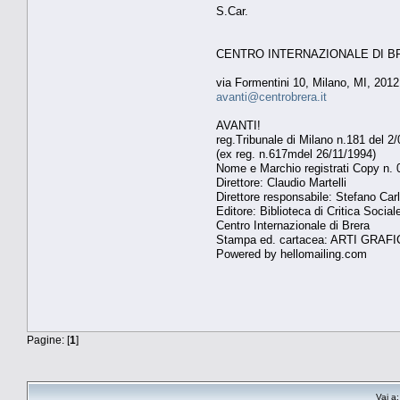
S.Car.
CENTRO INTERNAZIONALE DI B
via Formentini 10, Milano, MI, 201
avanti@centrobrera.it
AVANTI!
reg.Tribunale di Milano n.181 del 2
(ex reg. n.617mdel 26/11/1994)
Nome e Marchio registrati Copy n.
Direttore: Claudio Martelli
Direttore responsabile: Stefano Car
Editore: Biblioteca di Critica Social
Centro Internazionale di Brera
Stampa ed. cartacea: ARTI GRAFI
Powered by hellomailing.com
Pagine: [
1
]
Vai a: