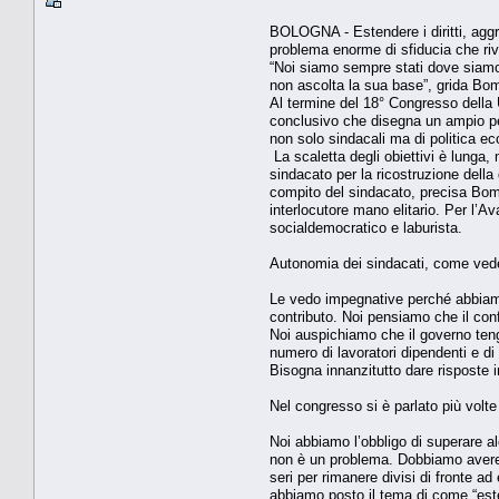
BOLOGNA - Estendere i diritti, aggre
problema enorme di sfiducia che riv
“Noi siamo sempre stati dove siamo, 
non ascolta la sua base”, grida Bom
Al termine del 18° Congresso della U
conclusivo che disegna un ampio peri
non solo sindacali ma di politica e
La scaletta degli obiettivi è lunga,
sindacato per la ricostruzione della
compito del sindacato, precisa Bomba
interlocutore mano elitario. Per l’A
socialdemocratico e laburista.
Autonomia dei sindacati, come vede
Le vedo impegnative perché abbiamo 
contributo. Noi pensiamo che il conf
Noi auspichiamo che il governo teng
numero di lavoratori dipendenti e d
Bisogna innanzitutto dare risposte i
Nel congresso si è parlato più volte
Noi abbiamo l’obbligo di superare al
non è un problema. Dobbiamo avere 
seri per rimanere divisi di fronte a
abbiamo posto il tema di come “estend