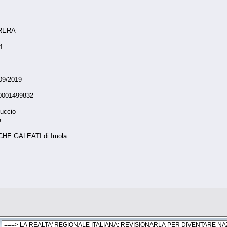
RERA
21
/09/2019
 0001499832
luccio
e
CHE GALEATI di Imola