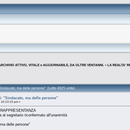
--ARCHIVIO ATTIVO, VITALE e AGGIORNABILE, DA OLTRE VENTANNI.
>
LA REALTA' R
Sindacato, ma delle persone" (Letto 4925 volte)
: "Sindacato, ma delle persone"
, 10:13:10 pm »
RE RAPPRESENTANZA
 al segretario riconfermato all'unanimità
 ma delle persone"