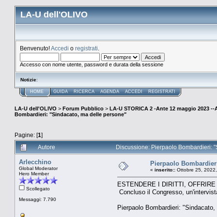
LA-U dell'OLIVO
Benvenuto!
Accedi
o
registrati
.
Accesso con nome utente, password e durata della sessione
Notizie
:
HOME
GUIDA
RICERCA
AGENDA
ACCEDI
REGISTRATI
LA-U dell'OLIVO
>
Forum Pubblico
>
LA-U STORICA 2 -Ante 12 maggio 2023 
Bombardieri: "Sindacato, ma delle persone"
Pagine: [
1
]
Autore
Discussione: Pierpaolo Bombardieri: "
Arlecchino
Pierpaolo Bombardieri
Global Moderator
«
inserito::
Ottobre 25, 2022
Hero Member
ESTENDERE I DIRITTI, OFFRI
Scollegato
Concluso il Congresso, un'intervista
Messaggi: 7.790
Pierpaolo Bombardieri: "Sindacato,