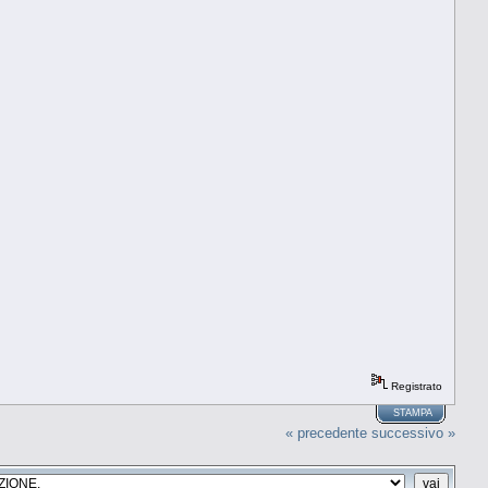
Registrato
STAMPA
« precedente
successivo »