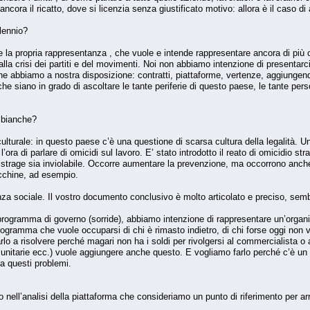
ncora il ricatto, dove si licenzia senza giustificato motivo: allora è il caso di a
lennio?
e la propria rappresentanza , che vuole e intende rappresentare ancora di più c
a crisi dei partiti e del movimenti. Noi non abbiamo intenzione di presentarci
 che abbiamo a nostra disposizione: contratti, piattaforme, vertenze, aggiunge
he siano in grado di ascoltare le tante periferie di questo paese, le tante pe
i bianche?
ulturale: in questo paese c’è una questione di scarsa cultura della legalità. Un a
 l’ora di parlare di omicidi sul lavoro. E’ stato introdotto il reato di omicidio s
trage sia inviolabile. Occorre aumentare la prevenzione, ma occorrono anche 
cchine, ad esempio.
anza sociale. Il vostro documento conclusivo è molto articolato e preciso, s
rogramma di governo (sorride), abbiamo intenzione di rappresentare un’organi
ramma che vuole occuparsi di chi è rimasto indietro, di chi forse oggi non v
o a risolvere perché magari non ha i soldi per rivolgersi al commercialista o 
e unitarie ecc.) vuole aggiungere anche questo. E vogliamo farlo perché c’è un
a questi problemi.
ell’analisi della piattaforma che consideriamo un punto di riferimento per arricc