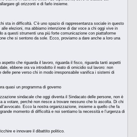
llargare gli orizzonti e di farlo insieme.
hi sta in difficoltà. C’è uno spazio di rappresentanza sociale in questo
 alle elezioni, ma abbiamo intenzione di dar voce a chi oggi vive in
ndo a questi strumenti una più forte comunicazione con piattaforme
rsone che si sentono da sole. Ecco, proviamo a dare anche a loro una
spetto che riguarda il lavoro, riguarda il fisco, riguarda tanti aspetti
tradale, ebbene ora va introdotto il reato di omicidio sul lavoro: non
delle pene verso chi in modo irresponsabile vanifica i sistemi di
embra quasi un programma di governo
zzazione sindacale che oggi diventa il Sindacato delle persone, non è
a a votare, perché non riesce a trovare nessuno che lo ascolta. Di chi
all’avvocato. Ecco la nostra organizzazione, insieme a quello che fa
 grande momento di difficoltà e noi sentiamo la necessità e l’urgenza di
hire e innovare il dibattito politico.