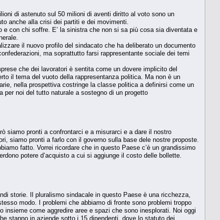
oni di astenuto sul 50 milioni di aventi diritto al voto sono un
 anche alla crisi dei partiti e dei movimenti.
e con chi soffre. E’ la sinistra che non si sa più cosa sia diventata e
nerale.
ualizzare il nuovo profilo del sindacato che ha deliberato un documento
confederazioni, ma soprattutto farsi rappresentante sociale dei temi
mprese che dei lavoratori è sentita come un dovere implicito del
perto il tema del vuoto della rappresentanza politica. Ma non è un
ie, nella prospettiva costringe la classe politica a definirsi come un
a per noi del tutto naturale a sostegno di un progetto
 siamo pronti a confrontarci e a misurarci e a dare il nostro
ri, siamo pronti a farlo con il governo sulla base dele nostre proposte.
biamo fatto. Vorrei ricordare che in questo Paese c’è un grandissimo
dono potere d’acquisto a cui si aggiunge il costo delle bollette.
andi storie. Il pluralismo sindacale in questo Paese è una ricchezza,
tesso modo. I problemi che abbiamo di fronte sono problemi troppo
iamo insieme come aggredire aree e spazi che sono inesplorati. Noi oggi
 che stanno in aziende sotto i 15 dipendenti, dove lo statuto dei