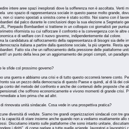
dire intere aree spazi inesplorati dove la sofferenza non è ascoltata. Venti mili
ela uno spazio di rappresentanza sociale in questo paese molto grande, dovuto
non ci siamo spostati a sinistra come è stato scritto. Noi siamo con il lavoro 
bardieri dal palco durante le conclusioni dopo la sua elezione a Segretario ge
IL, Pierpaolo Bombardieri si trattiene in un colloquio coi giornalisti per punt
metro riformista su cui rafforzare il confronto e la convergenza con le altre 
conomica e di welfare con il nuovo governo, indipendentemente dal colore.
 ma la candidatura al rafforzamento della rappresentanza di bisogni sia delle i
 democrazia italiana a partire dalla questione sociale, la più urgente. Resta a
rdieri. Fatto sta che un rafforzamento della pressione delle piattaforme unitar
vantI! un punto della leva per un aggiornamento dei propri compiti, un paradigm
 le sfide col prossimo governo?
una guerra e abbiamo una crisi e di tutto questo occorrerà tenere conto. Però
ronto sia un pezzo della democrazia di questo Paese e quindi, al di là dei colo
a conto del metodo del confronto e anche dei contenuti delle proposte che ab
i pensionati che soffrono economicamente e vivono momenti di grande crisi. Per
mmediate a loro prima che ad altri.
 di rinnovata unità sindacale. Cosa vede in una prospettiva pratica?
cune diversità di vedute. Siamo tre grandi organizzazioni sindacali con tre gr
la capacità di stare insieme anche quando non a vediamo esattamente allo s
d essi. Discutiamo intanto sulle piattaforme che sono intanto unitarie, discut
ere i diritti”, di come parlare a tutte quelle aziende, lavoratori e lavoratrici