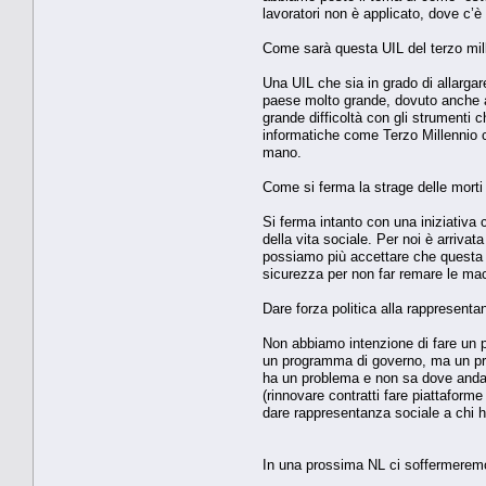
lavoratori non è applicato, dove c’è a
Come sarà questa UIL del terzo mil
Una UIL che sia in grado di allargar
paese molto grande, dovuto anche all
grande difficoltà con gli strumenti
informatiche come Terzo Millennio c
mano.
Come si ferma la strage delle mort
Si ferma intanto con una iniziativa c
della vita sociale. Per noi è arrivata
possiamo più accettare che questa s
sicurezza per non far remare le ma
Dare forza politica alla rappresent
Non abbiamo intenzione di fare un p
un programma di governo, ma un prog
ha un problema e non sa dove andarl
(rinnovare contratti fare piattaform
dare rappresentanza sociale a chi h
In una prossima NL ci soffermeremo n