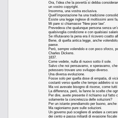
Ora, l’idea che la povertà si debba considera
un vostro copyright.
Insomma, una vostra esclusiva.
Quell’impostazione ha una tradizione consolid
Esiste una legge inglese di moltissimi anni f
Mi pare si chiamasse “New poor law”.
Prevedeva che qualunque persona senza un’occ
qualsivoglia condizione e con qualsiasi salari
Se rifiutavano la pena era il ricovero coatto al
Bene, di quella antica legge, anche volendolo,
paese.
Però, sempre volendolo e con poco sforzo, pote
Charles Dickens.
1837.
Come vedete, nulla di nuovo sotto il sole.
Salvo che noi pensavamo, e speravamo, che in u
potessero trovare uno sviluppo diverso.
Una diversa evoluzione.
Fosse solo per quella dose di empatia, di vic
costanti verso quelle che tempo addietro si so
Ma voi avevate bisogno di risorse, come tutti 
La differenza, però, la fanno le scelte che og
Per dire, avete presente il richiamo sul fatto
solamente la concretezza delle soluzioni?
Per un istante prendiamolo per buono, anche 
Ma ragioniamo pure sulle soluzioni.
Un governo può scegliere di andare a cercare 
dei cento e passa miliardi di evasione fiscale