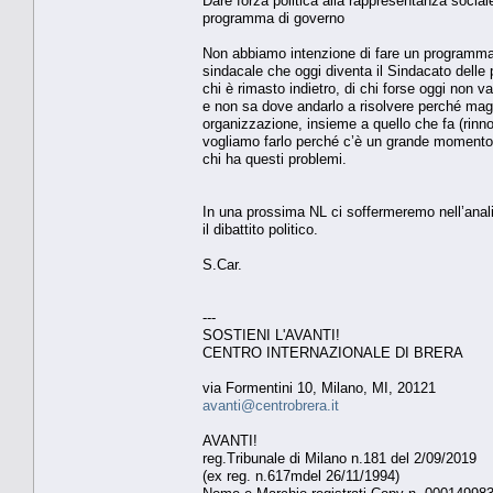
Dare forza politica alla rappresentanza socia
programma di governo
Non abbiamo intenzione di fare un programma 
sindacale che oggi diventa il Sindacato del
chi è rimasto indietro, di chi forse oggi non 
e non sa dove andarlo a risolvere perché magar
organizzazione, insieme a quello che fa (rinno
vogliamo farlo perché c’è un grande momento d
chi ha questi problemi.
In una prossima NL ci soffermeremo nell’analis
il dibattito politico.
S.Car.
---
SOSTIENI L'AVANTI!
CENTRO INTERNAZIONALE DI BRERA
via Formentini 10, Milano, MI, 20121
avanti@centrobrera.it
AVANTI!
reg.Tribunale di Milano n.181 del 2/09/2019
(ex reg. n.617mdel 26/11/1994)