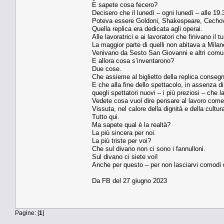
E sapete cosa fecero?
Decisero che il lunedì – ogni lunedì – alle 19.
Poteva essere Goldoni, Shakespeare, Cechov
Quella replica era dedicata agli operai.
Alle lavoratrici e ai lavoratori che finivano il t
La maggior parte di quelli non abitava a Milan
Venivano da Sesto San Giovanni e altri comun
E allora cosa s’inventarono?
Due cose.
Che assieme al biglietto della replica conseg
E che alla fine dello spettacolo, in assenza di
quegli spettatori nuovi – i più preziosi – che 
Vedete cosa vuol dire pensare al lavoro come
Vissuta, nel calore della dignità e della cultur
Tutto qui.
Ma sapete qual è la realtà?
La più sincera per noi.
La più triste per voi?
Che sul divano non ci sono i fannulloni.
Sul divano ci siete voi!
Anche per questo – per non lasciarvi comodi 
Da FB del 27 giugno 2023
Pagine: [
1
]