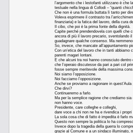
l’argomento che i lestofanti utilizzano è che l
testuale nella lingua di Collodi – “quanti chic
Che non è una formula buttata lì tanto per dir
Voleva esprimere il contrasto tra l’arricchim
finanziaria) e la fatica del lavoro, della cura d
Il cibo, che poi è la prima fonte della dignità.
Capite perché prendendovela con quelli che co
ancora di più il lavoro precario, sventolando i
guadagnare qualche consenso. Ma nemmeno su
So, invece, che mancate all’appuntamento più 
Con un’etica del lavoro che in tanti abbiamo c
parenti magari lontani.
E che alcuni tra noi hanno conosciuto dentro c
che l’operaio discutesse da pari a pari col pri
fosse sempre meritevole della massima consi
Noi siamo l’opposizione.
Noi facciamo l’opposizione.
Anche se proviamo a ragionare in quest’Aula 
Che dirvi?
Continueremo a farlo.
Ma per la semplice ragione che crediamo sia giu
non hanno voce.
Presidente, care colleghe e colleghi,
dare voce a chi non ne ha e rivendica i propri di
La sola cosa che di fatto è impedita è farlo m
Questo non sempre la politica lo ha compreso
Invece dopo la tragedia della guerra lo compr
grazie al Comune e a un sindaco illuminato, ne