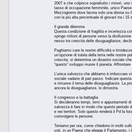
2007 e che colpisce soprattutto i minori, uno s
tasso di occupazione femminile, unico Paese 
Mezzogiorno dove lavora solo una donna su tr
con la più alta percentuale di giovani tra i 15
Il grande dilemma
Questa condizione di fragilità e incertezza c
spinge milioni di persone verso la disillusione
nesso tra crescita delle disuguaglianze, declin
Paghiamo care le nostre difficoltà e timidezz
un’opzione di tutela della terra nelle nostre 
crescita, si determina un disastro sociale ch
“questo” sviluppo muore il pianeta. Affrontar
L’unica salvezza che abbiamo è imboccare vie 
sociale vadano di pari passo. Indicare questa
e rimuove il tema delle diseguaglianze. La pro
ancora le diseguaglianze, lo dimostra.
Il congresso e la battaglia
Si decideranno tempi, temi e appuntamenti di
salvezza è fare in modo che questo periodo di 
e nei territori. Solo questo renderà il Pd la for
coinvolgere le persone.
Teniamo per ora, come chiedono in molti sullo
voti, in un Paese che elegge il Parlamento, i 