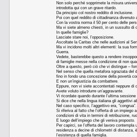
Non solo perché sopprimete la misura universa
introdotta qui con un grave ritardo.
Da principio col nostro reddito di inclusione.
Poi con quel reddito di cittadinanza divenuto 
Con la vostra norma il 50 per cento delle per
Ma vi siete almeno chiesti, in un sussulto d
In quelle famiglie?
Lasciate stare noi, l’opposizione.
Ascoltate la Caritas che nelle audizioni al Se
Ma vi incidono molti altri elementi: la sua fo
Guerra.
Vedete, basterebbe questo a rendere insopporta
di famiglie messe nella condizione di non quadra
Oltre a questo, però ciò che vi distingue – f
Nel senso che quella metafora sgraziata del di
fino in fondo una concezione della povertà c
E non un’ingiustizia da combattere.
Eppure, non vi siete accontentati neppure di 
Avete voluto introdurre un’aggravante.
Vi ricordate quando durante l’ultima sessione 
Si dice che nella lingua italiana gli aggettiv
Nel caso specifico, l’aggettivo era, “congrua”.
Si riferiva al fatto che l’offerta di un impiego
condizioni di vita in termini di retribuzione, ruo
E luogo dell’impiego che gli veniva proposto.
Per capirci, se l’offerta del lavoro contempla
residenza a decine di chilometri di distanza, 
l’esistenza di quella famiglia.