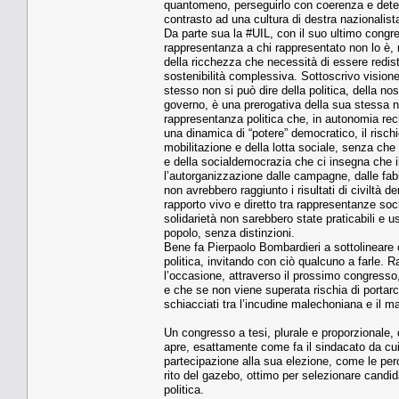
quantomeno, perseguirlo con coerenza e determin
contrasto ad una cultura di destra nazionalis
Da parte sua la #UIL, con il suo ultimo congre
rappresentanza a chi rappresentato non lo è,
della ricchezza che necessità di essere redistr
sostenibilità complessiva. Sottoscrivo visione
stesso non si può dire della politica, della nost
governo, è una prerogativa della sua stessa 
rappresentanza politica che, in autonomia recip
una dinamica di “potere” democratico, il rischi
mobilitazione e della lotta sociale, senza che 
e della socialdemocrazia che ci insegna che il 
l’autorganizzazione dalle campagne, dalle fabbr
non avrebbero raggiunto i risultati di civiltà d
rapporto vivo e diretto tra rappresentanze soci
solidarietà non sarebbero state praticabili e us
popolo, senza distinzioni.
Bene fa Pierpaolo Bombardieri a sottolineare c
politica, invitando con ciò qualcuno a farle. 
l’occasione, attraverso il prossimo congresso,
e che se non viene superata rischia di portarc
schiacciati tra l’incudine malechoniana e il m
Un congresso a tesi, plurale e proporzionale, d
apre, esattamente come fa il sindacato da cui
partecipazione alla sua elezione, come le per
rito del gazebo, ottimo per selezionare candid
politica.