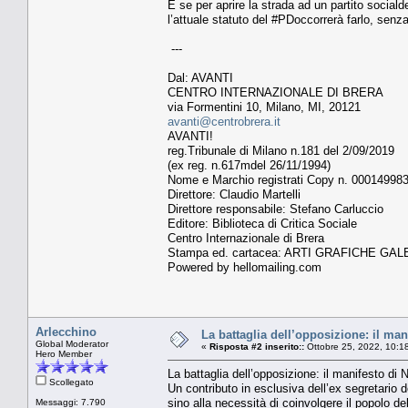
E se per aprire la strada ad un partito social
l’attuale statuto del #PDoccorrerà farlo, senz
---
Dal: AVANTI
CENTRO INTERNAZIONALE DI BRERA
via Formentini 10, Milano, MI, 20121
avanti@centrobrera.it
AVANTI!
reg.Tribunale di Milano n.181 del 2/09/2019
(ex reg. n.617mdel 26/11/1994)
Nome e Marchio registrati Copy n. 00014998
Direttore: Claudio Martelli
Direttore responsabile: Stefano Carluccio
Editore: Biblioteca di Critica Sociale
Centro Internazionale di Brera
Stampa ed. cartacea: ARTI GRAFICHE GALE
Powered by hellomailing.com
Arlecchino
La battaglia dell’opposizione: il mani
Global Moderator
«
Risposta #2 inserito::
Ottobre 25, 2022, 10:1
Hero Member
La battaglia dell’opposizione: il manifesto di Ni
Scollegato
Un contributo in esclusiva dell’ex segretario d
sino alla necessità di coinvolgere il popolo de
Messaggi: 7.790