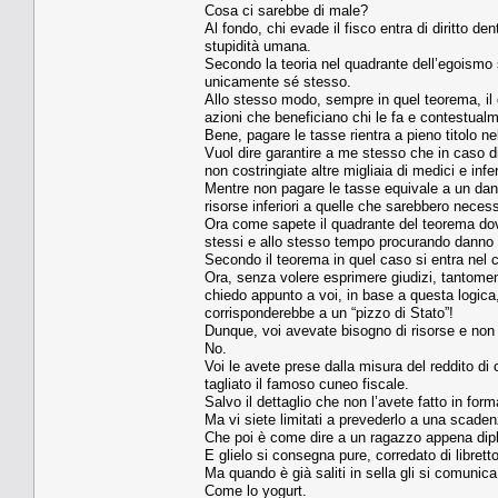
Cosa ci sarebbe di male?
Al fondo, chi evade il fisco entra di diritto d
stupidità umana.
Secondo la teoria nel quadrante dell’egoismo 
unicamente sé stesso.
Allo stesso modo, sempre in quel teorema, il q
azioni che beneficiano chi le fa e contestualmen
Bene, pagare le tasse rientra a pieno titolo ne
Vuol dire garantire a me stesso che in caso 
non costringiate altre migliaia di medici e inferm
Mentre non pagare le tasse equivale a un danno
risorse inferiori a quelle che sarebbero necess
Ora come sapete il quadrante del teorema dove
stessi e allo stesso tempo procurando danno ag
Secondo il teorema in quel caso si entra nel c
Ora, senza volere esprimere giudizi, tantomen
chiedo appunto a voi, in base a questa logica
corrisponderebbe a un “pizzo di Stato”!
Dunque, voi avevate bisogno di risorse e non 
No.
Voi le avete prese dalla misura del reddito di
tagliato il famoso cuneo fiscale.
Salvo il dettaglio che non l’avete fatto in fo
Ma vi siete limitati a prevederlo a una scaden
Che poi è come dire a un ragazzo appena dipl
E glielo si consegna pure, corredato di libret
Ma quando è già saliti in sella gli si comuni
Come lo yogurt.