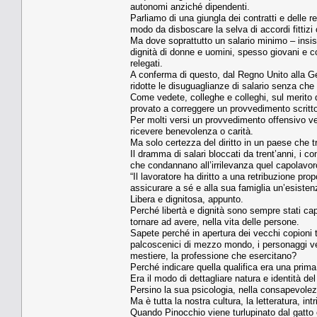
autonomi anziché dipendenti.
Parliamo di una giungla dei contratti e delle 
modo da disboscare la selva di accordi fittizi 
Ma dove soprattutto un salario minimo – insis
dignità di donne e uomini, spesso giovani e con
relegati.
A conferma di questo, dal Regno Unito alla G
ridotte le disuguaglianze di salario senza che 
Come vedete, colleghe e colleghi, sul merito 
provato a correggere un provvedimento scritt
Per molti versi un provvedimento offensivo ver
ricevere benevolenza o carità.
Ma solo certezza del diritto in un paese che 
Il dramma di salari bloccati da trent’anni, i con
che condannano all’irrilevanza quel capolavoro 
“Il lavoratore ha diritto a una retribuzione pro
assicurare a sé e alla sua famiglia un’esistenz
Libera e dignitosa, appunto.
Perché libertà e dignità sono sempre stati ca
tornare ad avere, nella vita delle persone.
Sapete perché in apertura dei vecchi copioni 
palcoscenici di mezzo mondo, i personaggi ve
mestiere, la professione che esercitano?
Perché indicare quella qualifica era una prima 
Era il modo di dettagliare natura e identità de
Persino la sua psicologia, nella consapevolez
Ma è tutta la nostra cultura, la letteratura, int
Quando Pinocchio viene turlupinato dal gatto e