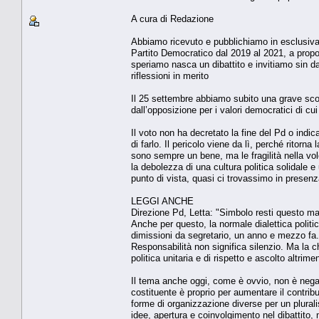
A cura di Redazione
Abbiamo ricevuto e pubblichiamo in esclusiva u
Partito Democratico dal 2019 al 2021, a propos
speriamo nasca un dibattito e invitiamo sin da o
riflessioni in merito
Il 25 settembre abbiamo subito una grave sconf
dall’opposizione per i valori democratici di cui
Il voto non ha decretato la fine del Pd o indica
di farlo. Il pericolo viene da lì, perché ritor
sono sempre un bene, ma le fragilità nella vo
la debolezza di una cultura politica solidale e
punto di vista, quasi ci trovassimo in presenza
LEGGI ANCHE
Direzione Pd, Letta: "Simbolo resti questo ma
Anche per questo, la normale dialettica polit
dimissioni da segretario, un anno e mezzo fa. 
Responsabilità non significa silenzio. Ma la c
politica unitaria e di rispetto e ascolto altrime
Il tema anche oggi, come è ovvio, non è negare 
costituente è proprio per aumentare il contri
forme di organizzazione diverse per un plural
idee, apertura e coinvolgimento nel dibattito