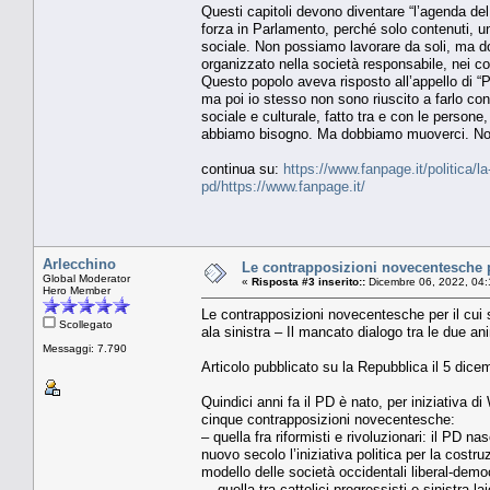
Questi capitoli devono diventare “l’agenda del
forza in Parlamento, perché solo contenuti, un
sociale. Non possiamo lavorare da soli, ma d
organizzato nella società responsabile, nei com
Questo popolo aveva risposto all’appello di “Pi
ma poi io stesso non sono riuscito a farlo co
sociale e culturale, fatto tra e con le persone
abbiamo bisogno. Ma dobbiamo muoverci. Non
continua su:
https://www.fanpage.it/politica/la-
pd/https://www.fanpage.it/
Arlecchino
Le contrapposizioni novecentesche per
Global Moderator
«
Risposta #3 inserito::
Dicembre 06, 2022, 04:
Hero Member
Le contrapposizioni novecentesche per il cui s
Scollegato
ala sinistra – Il mancato dialogo tra le due ani
Messaggi: 7.790
Articolo pubblicato su la Repubblica il 5 dic
Quindici anni fa il PD è nato, per iniziativa d
cinque contrapposizioni novecentesche:
– quella fra riformisti e rivoluzionari: il PD n
nuovo secolo l’iniziativa politica per la costr
modello delle società occidentali liberal-demo
– quella tra cattolici progressisti e sinistra l