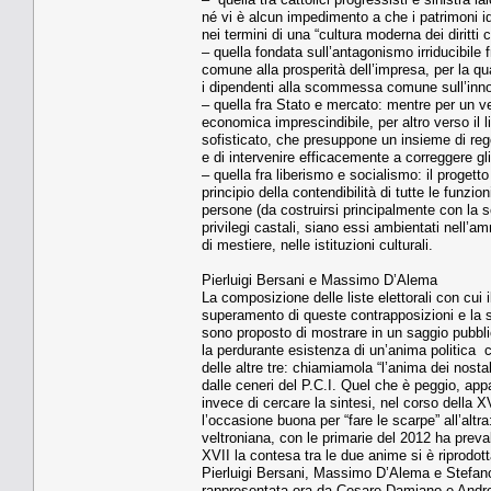
né vi è alcun impedimento a che i patrimoni ide
nei termini di una “cultura moderna dei diritti ci
– quella fondata sull’antagonismo irriducibile fr
comune alla prosperità dell’impresa, per la qua
i dipendenti alla scommessa comune sull’innov
– quella fra Stato e mercato: mentre per un ver
economica imprescindibile, per altro verso il 
sofisticato, che presuppone un insieme di rego
e di intervenire efficacemente a correggere gli 
– quella fra liberismo e socialismo: il progetto
principio della contendibilità di tutte le funzio
persone (da costruirsi principalmente con la sc
privilegi castali, siano essi ambientati nell’a
di mestiere, nelle istituzioni culturali.
Pierluigi Bersani e Massimo D’Alema
La composizione delle liste elettorali con cui 
superamento di queste contrapposizioni e la 
sono proposto di mostrare in un saggio pubblicat
la perdurante esistenza di un’anima politica 
delle altre tre: chiamiamola “l’anima dei nosta
dalle ceneri del P.C.I. Quel che è peggio, app
invece di cercare la sintesi, nel corso della 
l’occasione buona per “fare le scarpe” all’altr
veltroniana, con le primarie del 2012 ha preval
XVII la contesa tra le due anime si è riprodotta
Pierluigi Bersani, Massimo D’Alema e Stefano 
rappresentata ora da Cesare Damiano e Andre