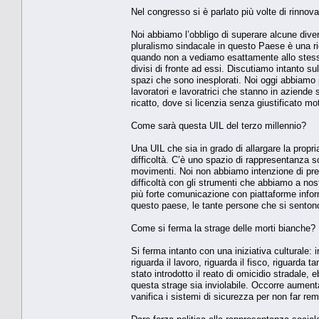
Nel congresso si è parlato più volte di rinnov
Noi abbiamo l’obbligo di superare alcune divers
pluralismo sindacale in questo Paese è una r
quando non a vediamo esattamente allo stesso
divisi di fronte ad essi. Discutiamo intanto s
spazi che sono inesplorati. Noi oggi abbiamo p
lavoratori e lavoratrici che stanno in aziende 
ricatto, dove si licenzia senza giustificato moti
Come sarà questa UIL del terzo millennio?
Una UIL che sia in grado di allargare la propr
difficoltà. C’è uno spazio di rappresentanza s
movimenti. Noi non abbiamo intenzione di pres
difficoltà con gli strumenti che abbiamo a nos
più forte comunicazione con piattaforme inform
questo paese, le tante persone che si senton
Come si ferma la strage delle morti bianche?
Si ferma intanto con una iniziativa culturale:
riguarda il lavoro, riguarda il fisco, riguarda ta
stato introdotto il reato di omicidio stradale,
questa strage sia inviolabile. Occorre aumen
vanifica i sistemi di sicurezza per non far r