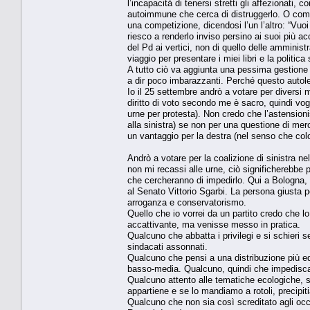
l’incapacità di tenersi stretti gli affezionati
autoimmune che cerca di distruggerlo. O come s
una competizione, dicendosi l’un l’altro: “Vuo
riesco a renderlo inviso persino ai suoi più ac
del Pd ai vertici, non di quello delle amminist
viaggio per presentare i miei libri e la politi
A tutto ciò va aggiunta una pessima gestione
a dir poco imbarazzanti. Perché questo auto
Io il 25 settembre andrò a votare per diversi 
diritto di voto secondo me è sacro, quindi vog
urne per protesta). Non credo che l’astensio
alla sinistra) se non per una questione di m
un vantaggio per la destra (nel senso che colo
Andrò a votare per la coalizione di sinistra ne
non mi recassi alle urne, ciò significherebbe p
che cercheranno di impedirlo. Qui a Bologna, a
al Senato Vittorio Sgarbi. La persona giusta pe
arroganza e conservatorismo.
Quello che io vorrei da un partito credo che l
accattivante, ma venisse messo in pratica.
Qualcuno che abbatta i privilegi e si schieri se
sindacati assonnati.
Qualcuno che pensi a una distribuzione più e
basso-media. Qualcuno, quindi che impedisca 
Qualcuno attento alle tematiche ecologiche,
appartiene e se lo mandiamo a rotoli, precipi
Qualcuno che non sia così screditato agli occ