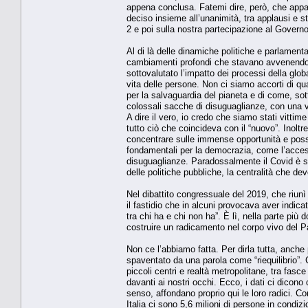
appena conclusa. Fatemi dire, però, che appare 
deciso insieme all’unanimità, tra applausi e s
2 e poi sulla nostra partecipazione al Govern
Al di là delle dinamiche politiche e parlamenta
cambiamenti profondi che stavano avvenendo a
sottovalutato l’impatto dei processi della globa
vita delle persone. Non ci siamo accorti di qu
per la salvaguardia del pianeta e di come, so
colossali sacche di disuguaglianze, con una v
A dire il vero, io credo che siamo stati vitti
tutto ciò che coincideva con il “nuovo”. Inolt
concentrare sulle immense opportunità e possib
fondamentali per la democrazia, come l’accesso 
disuguaglianze. Paradossalmente il Covid è st
delle politiche pubbliche, la centralità che dev
Nel dibattito congressuale del 2019, che riunì 
il fastidio che in alcuni provocava aver indica
tra chi ha e chi non ha”. È lì, nella parte più 
costruire un radicamento nel corpo vivo del 
Non ce l’abbiamo fatta. Per dirla tutta, anche
spaventato da una parola come “riequilibrio”. C
piccoli centri e realtà metropolitane, tra fasce
davanti ai nostri occhi. Ecco, i dati ci dicono c
senso, affondano proprio qui le loro radici. Co
Italia ci sono 5,6 milioni di persone in condiz