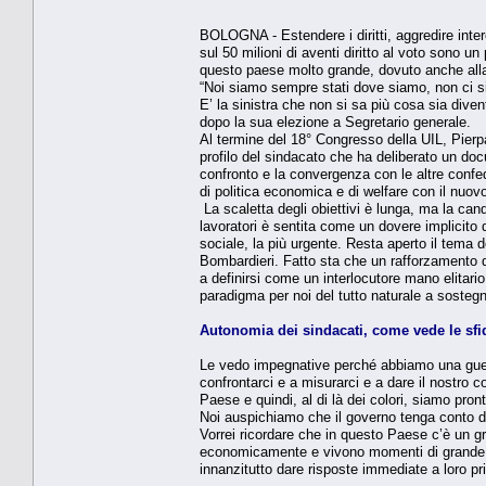
BOLOGNA - Estendere i diritti, aggredire inter
sul 50 milioni di aventi diritto al voto sono 
questo paese molto grande, dovuto anche alla c
“Noi siamo sempre stati dove siamo, non ci sia
E’ la sinistra che non si sa più cosa sia dive
dopo la sua elezione a Segretario generale.
Al termine del 18° Congresso della UIL, Pierpao
profilo del sindacato che ha deliberato un do
confronto e la convergenza con le altre confe
di politica economica e di welfare con il nuo
La scaletta degli obiettivi è lunga, ma la can
lavoratori è sentita come un dovere implicito d
sociale, la più urgente. Resta aperto il tema 
Bombardieri. Fatto sta che un rafforzamento de
a definirsi come un interlocutore mano elitari
paradigma per noi del tutto naturale a sostegn
Autonomia dei sindacati, come vede le sf
Le vedo impegnative perché abbiamo una guerr
confrontarci e a misurarci e a dare il nostro 
Paese e quindi, al di là dei colori, siamo pron
Noi auspichiamo che il governo tenga conto d
Vorrei ricordare che in questo Paese c’è un g
economicamente e vivono momenti di grande cri
innanzitutto dare risposte immediate a loro pr