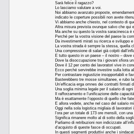
Sarà felice il ragazzo?
Lo lasciamo valutare a voi.
Noi abbiamo avanzato proposte, emendamenti, 
indicato le coperture possibili non avete rite
Vi abbiamo anche chiesto, nel contesto di que
Altra misura prevista ovunque salvo che qui e 
Ma anche su questo la vostra saracinesca è 
Perché per la vostra visione del paese la com
Da investimenti mirati su ricerca e sviluppo e 
La vostra strada è sempre la stessa, quella che
Una compressione di salari già colpiti dall’infl
E tutto questo in un paese – il nostro – dove u
Dove la disoccupazione tra i giovani sfiora un 
Dove il 12 per cento dei lavoratori vive in cond
Ecco perché servirebbe investire sulla lotta al
Per contrastare ingiustizie insopportabili e fa
Basterebbero tre mosse simultanee, e rubo la 
Un’efficacia erga omnes dei contratti firmati d
Una soglia minima legale per il salario di ogni 
Il rafforzamento e l’unificazione delle capacità
Ma è esattamente l’opposto di quello che fate
E allora vedete, anche nel caso del salario min
Oggi nella sola logistica migliaia di lavorato
l’ora per un totale di 173 ore mensili, con una
Significa rimanere molto al di sotto della sogli
Parliamo di retribuzioni non indicizzate all’in
d’acquisto di queste fasce di occupati.
In questi segmenti produttivi anche i sindacat