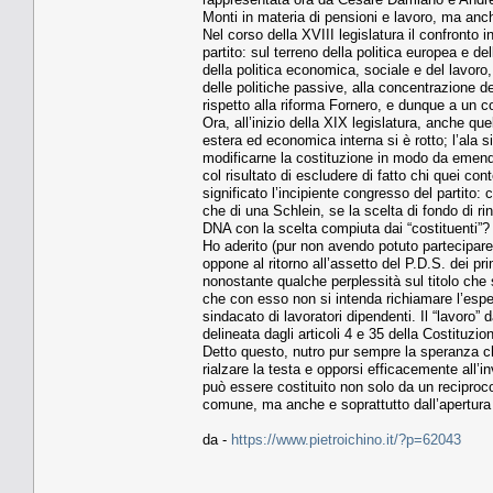
Monti in materia di pensioni e lavoro, ma anc
Nel corso della XVIII legislatura il confronto i
partito: sul terreno della politica europea e de
della politica economica, sociale e del lavoro, 
delle politiche passive, alla concentrazione de
rispetto alla riforma Fornero, e dunque a un c
Ora, all’inizio della XIX legislatura, anche que
estera ed economica interna si è rotto; l’ala 
modificarne la costituzione in modo da emendar
col risultato di escludere di fatto chi quei co
significato l’incipiente congresso del partito
che di una Schlein, se la scelta di fondo di ri
DNA con la scelta compiuta dai “costituenti”?
Ho aderito (pur non avendo potuto partecipare a
oppone al ritorno all’assetto del P.D.S. dei pri
nonostante qualche perplessità sul titolo che 
che con esso non si intenda richiamare l’espe
sindacato di lavoratori dipendenti. Il “lavoro
delineata dagli articoli 4 e 35 della Costituz
Detto questo, nutro pur sempre la speranza ch
rialzare la testa e opporsi efficacemente all’i
può essere costituito non solo da un reciproco
comune, ma anche e soprattutto dall’apertura 
da -
https://www.pietroichino.it/?p=62043