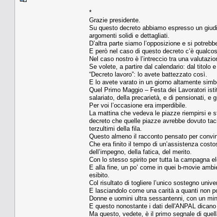
*
Grazie presidente.
Su questo decreto abbiamo espresso un giudiz
argomenti solidi e dettagliati.
D’altra parte siamo l’opposizione e si potre
E però nel caso di questo decreto c’è qualcosa 
Nel caso nostro è l’intreccio tra una valutazio
Se volete, a partire dal calendario: dal titolo 
“Decreto lavoro”: lo avete battezzato così.
E lo avete varato in un giorno altamente simb
Quel Primo Maggio – Festa dei Lavoratori istitu
salariato, della precarietà, e di pensionati, e 
Per voi l’occasione era imperdibile.
La mattina che vedeva le piazze riempirsi e sfi
decreto che quelle piazze avrebbe dovuto tacit
terzultimi della fila.
Questo almeno il racconto pensato per convinc
Che era finito il tempo di un’assistenza costo
dell’impegno, della fatica, del merito.
Con lo stesso spirito per tutta la campagna el
E alla fine, un po’ come in quei b-movie ambien
esibito.
Col risultato di togliere l’unico sostegno univ
E lasciandolo come una carità a quanti non p
Donne e uomini ultra sessantenni, con un mino
E questo nonostante i dati dell'ANPAL dicano 
Ma questo, vedete, è il primo segnale di quella