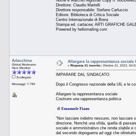
Nome e Marchio registrati Copy n. 00014998
Direttore: Claudio Martelli
Direttore responsabile: Stefano Carluccio
Editore: Biblioteca di Critica Sociale
Centro Internazionale di Brera
Stampa ed. cartacea: ARTI GRAFICHE GALE
Powered by hellomailing.com
Arlecchino
Allargare la rappresentanza sociale 
Global Moderator
«
Risposta #1 inserito::
Ottobre 21, 2022, 04:0
Hero Member
IMPARARE DAL SINDACATO
Scollegato
Dopo il Congresso nazionale della UIL e le co
Messaggi: 7.790
Allargare la rappresentanza sociale
Costruire una rappresentanza politica
di
Emanuele Fiano
“Non lasciare indietro nessuno, non lasciare 
direzione. Nonché una sfida, quella di passar
sociale e amministrativo che renda stabile e o
dal secondo dopoguerra ad oggi che oltretutt