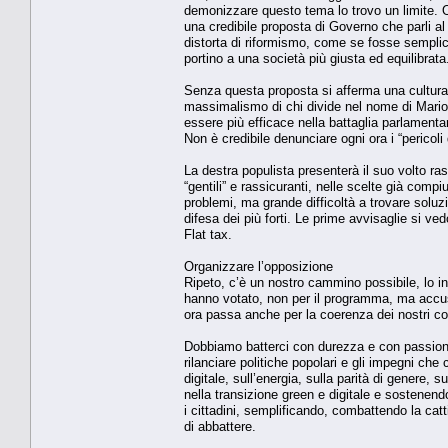
demonizzare questo tema lo trovo un limite. O
una credibile proposta di Governo che parli a
distorta di riformismo, come se fosse semplic
portino a una società più giusta ed equilibrata
Senza questa proposta si afferma una cultura
massimalismo di chi divide nel nome di Mario 
essere più efficace nella battaglia parlament
Non è credibile denunciare ogni ora i “pericoli
La destra populista presenterà il suo volto ras
“gentili” e rassicuranti, nelle scelte già co
problemi, ma grande difficoltà a trovare soluz
difesa dei più forti. Le prime avvisaglie si ved
Flat tax.
Organizzare l’opposizione
Ripeto, c’è un nostro cammino possibile, lo in
hanno votato, non per il programma, ma accusan
ora passa anche per la coerenza dei nostri c
Dobbiamo batterci con durezza e con passione 
rilanciare politiche popolari e gli impegni che c
digitale, sull’energia, sulla parità di genere
nella transizione green e digitale e sostenendon
i cittadini, semplificando, combattendo la catt
di abbattere.