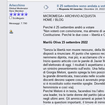
Arlecchino
Il 25 settembre sono andata a vot
Global Moderator
«
Risposta #4 inserito::
Dicembre 19, 2022
Hero Member
MICROMEGA+ ARCHIVIO ACQUISTA
Scollegato
HOME / BLOG
Messaggi: 7.790
Perché il 25 settembre andrò a votare
“Non voterò con convinzione, ma almeno di una
Costituzione. Perché le due cose – libertà e 
Marilù Oliva 15 settembre 2022
“Senza la libertà non muore nessuno, della libe
disposti a rinunciare. Al punto che spesso rec
nemmeno dipinta, mai più, e acclamano chi vie
Inizio questo articolo con le parole di Javier
dell’elettorato di oggi. I risultati li aspetti
un sinistro presentimento sull’esito. Una fett
di Giorgia Meloni, questo spiega la loro posi
la grande dimenticata, trascurata nelle scuol
discenti devono sapere cosa è avvenuto propri
si è ricostituito sotto mentite spoglie. Dovreb
femministe e così via).
Perché Meloni è in testa, facendosi tra l’altro
una leader, tra le tante donne del partito (al
negli ultimi anni. Gli ammiccamenti ai poteri f
fronte a questioni importanti, il timore di ini