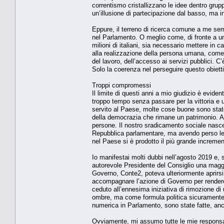
correntismo cristallizzano le idee dentro grupp
un’illusione di partecipazione dal basso, ma in 
Eppure, il terreno di ricerca comune a me semb
nel Parlamento. O meglio come, di fronte a un
milioni di italiani, sia necessario mettere in 
alla realizzazione della persona umana, come ci
del lavoro, dell’accesso ai servizi pubblici. C
Solo la coerenza nel perseguire questo obietti
Troppi compromessi
Il limite di questi anni a mio giudizio è evid
troppo tempo senza passare per la vittoria e
servito al Paese, molte cose buone sono state
della democrazia che rimane un patrimonio. A
persone. Il nostro sradicamento sociale nasce
Repubblica parlamentare, ma avendo perso le 
nel Paese si è prodotto il più grande incremen
Io manifestai molti dubbi nell’agosto 2019 e,
autorevole Presidente del Consiglio una magg
Governo, Conte2, poteva ulteriormente aprirsi
accompagnare l’azione di Governo per rendere pi
ceduto all’ennesima iniziativa di rimozione di
ombre, ma come formula politica sicuramente 
numerica in Parlamento, sono state fatte, anche
Ovviamente, mi assumo tutte le mie responsabi