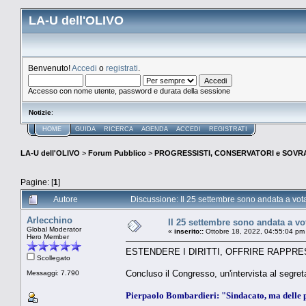
LA-U dell'OLIVO
Benvenuto!
Accedi
o
registrati
.
Accesso con nome utente, password e durata della sessione
Notizie
:
HOME
GUIDA
RICERCA
AGENDA
ACCEDI
REGISTRATI
LA-U dell'OLIVO
>
Forum Pubblico
>
PROGRESSISTI, CONSERVATORI e SOVRA
Pagine: [
1
]
Autore
Discussione: Il 25 settembre sono andata a vota
Arlecchino
Il 25 settembre sono andata a vot
Global Moderator
«
inserito::
Ottobre 18, 2022, 04:55:04 pm
Hero Member
ESTENDERE I DIRITTI, OFFRIRE RAPPR
Scollegato
Concluso il Congresso, un'intervista al segret
Messaggi: 7.790
Pierpaolo Bombardieri: "Sindacato, ma delle 