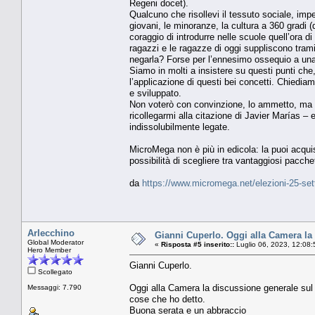
Regeni docet).
Qualcuno che risollevi il tessuto sociale, impe
giovani, le minoranze, la cultura a 360 gradi 
coraggio di introdurre nelle scuole quell’ora 
ragazzi e le ragazze di oggi suppliscono trami
negarla? Forse per l’ennesimo ossequio a una
Siamo in molti a insistere su questi punti c
l’applicazione di questi bei concetti. Chiedi
e sviluppato.
Non voterò con convinzione, lo ammetto, ma al
ricollegarmi alla citazione di Javier Marías –
indissolubilmente legate.
MicroMega non è più in edicola: la puoi acqu
possibilità di scegliere tra vantaggiosi pacch
da
https://www.micromega.net/elezioni-25-se
Arlecchino
Gianni Cuperlo. Oggi alla Camera la 
Global Moderator
«
Risposta #5 inserito::
Luglio 06, 2023, 12:08:
Hero Member
Gianni Cuperlo.
Scollegato
Oggi alla Camera la discussione generale sul 
Messaggi: 7.790
cose che ho detto.
Buona serata e un abbraccio