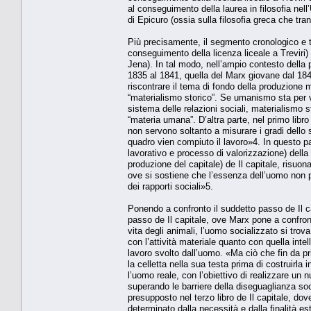
al conseguimento della laurea in filosofia nell
di Epicuro (ossia sulla filosofia greca che tran
Più precisamente, il segmento cronologico e t
conseguimento della licenza liceale a Treviri)
Jena). In tal modo, nell’ampio contesto della
1835 al 1841, quella del Marx giovane dal 184
riscontrare il tema di fondo della produzione 
“materialismo storico”. Se umanismo sta per v
sistema delle relazioni sociali, materialismo st
“materia umana”. D’altra parte, nel primo libro
non servono soltanto a misurare i gradi dello 
quadro vien compiuto il lavoro»4. In questo p
lavorativo e processo di valorizzazione) della
produzione del capitale) de Il capitale, ris
ove si sostiene che l’essenza dell’uomo non 
dei rapporti sociali»5.
Ponendo a confronto il suddetto passo de Il c
passo de Il capitale, ove Marx pone a confronto
vita degli animali, l’uomo socializzato si trov
con l’attività materiale quanto con quella intell
lavoro svolto dall’uomo. «Ma ciò che fin da prin
la celletta nella sua testa prima di costruirla 
l’uomo reale, con l’obiettivo di realizzare un 
superando le barriere della diseguaglianza so
presupposto nel terzo libro de Il capitale, dov
determinato dalla necessità e dalla finalità es