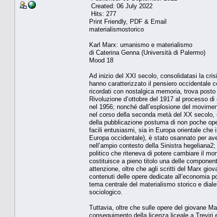
Created: 06 July 2022
Hits: 277
Print Friendly, PDF & Email
materialismostorico
Karl Marx: umanismo e materialismo
di Caterina Genna (Università di Palermo)
Mood 18
Ad inizio del XXI secolo, consolidatasi la cris
hanno caratterizzato il pensiero occidentale 
ricordati con nostalgica memoria, trova posto
Rivoluzione d’ottobre del 1917 al processo d
nel 1956; nonché dall’esplosione del movimento
nel corso della seconda metà del XX secolo, è 
della pubblicazione postuma di non poche ope
facili entusiasmi, sia in Europa orientale che i
Europa occidentale), è stato osannato per av
nell’ampio contesto della Sinistra hegeliana2;
politico che riteneva di potere cambiare il mo
costituisce a pieno titolo una delle component
attenzione, oltre che agli scritti del Marx gio
contenuti delle opere dedicate all’economia po
tema centrale del materialismo storico e dialet
sociologico.
Tuttavia, oltre che sulle opere del giovane M
conseguimento della licenza liceale a Treviri e