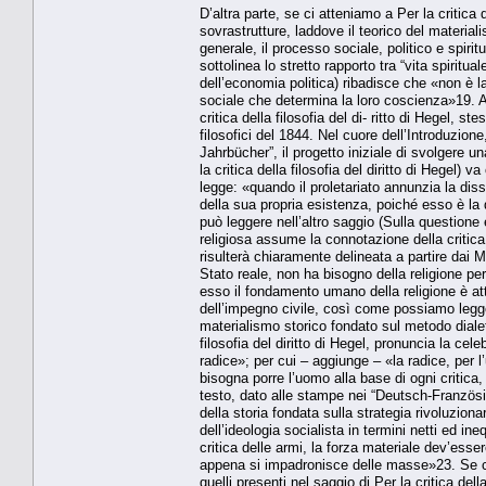
D’altra parte, se ci atteniamo a Per la critica 
sovrastrutture, laddove il teorico del materia
generale, il processo sociale, politico e spir
sottolinea lo stretto rapporto tra “vita spiritu
dell’economia politica) ribadisce che «non è la
sociale che determina la loro coscienza»19. A
critica della filosofia del di- ritto di Hegel,
filosofici del 1844. Nel cuore dell’Introduzio
Jahrbücher”, il progetto iniziale di svolgere u
la critica della filosofia del diritto di Hegel) v
legge: «quando il proletariato annunzia la dis
della sua propria esistenza, poiché esso è la
può leggere nell’altro saggio (Sulla questione
religiosa assume la connotazione della critica 
risulterà chiaramente delineata a partire dai 
Stato reale, non ha bisogno della religione per
esso il fondamento umano della religione è a
dell’impegno civile, così come possiamo legge
materialismo storico fondato sul metodo dialet
filosofia del diritto di Hegel, pronuncia la ce
radice»; per cui – aggiunge – «la radice, per 
bisogna porre l’uomo alla base di ogni critica
testo, dato alle stampe nei “Deutsch-Französ
della storia fondata sulla strategia rivoluzion
dell’ideologia socialista in termini netti ed in
critica delle armi, la forza materiale dev’ess
appena si impadronisce delle masse»23. Se ci s
quelli presenti nel saggio di Per la critica del