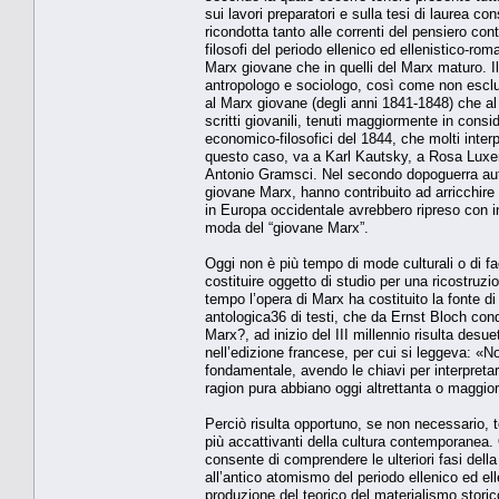
sui lavori preparatori e sulla tesi di laurea co
ricondotta tanto alle correnti del pensiero co
filosofi del periodo ellenico ed ellenistico-r
Marx giovane che in quelli del Marx maturo. I
antropologo e sociologo, così come non esclude
al Marx giovane (degli anni 1841-1848) che al 
scritti giovanili, tenuti maggiormente in conside
economico-filosofici del 1844, che molti inter
questo caso, va a Karl Kautsky, a Rosa Luxem
Antonio Gramsci. Nel secondo dopoguerra auto
giovane Marx, hanno contribuito ad arricchire
in Europa occidentale avrebbero ripreso con in
moda del “giovane Marx”.
Oggi non è più tempo di mode culturali o di fac
costituire oggetto di studio per una ricostruz
tempo l’opera di Marx ha costituito la fonte di
antologica36 di testi, che da Ernst Bloch con
Marx?, ad inizio del III millennio risulta desue
nell’edizione francese, per cui si leggeva: «N
fondamentale, avendo le chiavi per interpreta
ragion pura abbiano oggi altrettanta o maggi
Perciò risulta opportuno, se non necessario, to
più accattivanti della cultura contemporanea.
consente di comprendere le ulteriori fasi della 
all’antico atomismo del periodo ellenico ed ell
produzione del teorico del materialismo storic