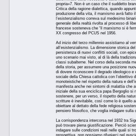
propria»7. Non è un caso che il suddetto brano, 
Critica della ragione dialettica, quando appunt
produzione della vita, il marxismo avrà fatto i
l’esistenzialismo correva sul medesimo binari
generale della realtà rivolta al processo di li
francese sosteneva che “il marxismo si è ferm
XX congresso del PCUS nel 1956.
Ad inizio del terzo millennio assistiamo al ven
all’esistenzialismo. La dimensione storica del
persistenza di nuovi conflitti sociali, con epi
uno scenario mai visto, al di là della tradizi
classi subalterne. Nel corso della seconda me
della storia, per assumere una posizione nuova
di dovere riconoscere il degrado ideologico e
sociale della Chiesa cattolica con l’obiettivo di
monoteistiche nel rispetto della natura e dell
manifesta anche nei sintomi di malattia che av
iniziale della sua enciclica papa Bergoglio si
sostenere, per un verso, il rispetto della natur
scritture è inevitabile, così come lo è quello 
obiettare al dettato della fede religiosa sost
pensiero filosofico, che voglia indagare sulla
La corrispondenza intercorsa nel 1932 tra Sigm
può trovare piena giustificazione. Perciò scie
indagare sulle condizioni reali nelle quali si 
prospettiva, non possiamo rifugiarci nel gusci