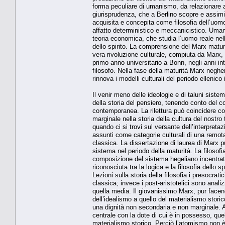
forma peculiare di umanismo, da relazionare agl
giurisprudenza, che a Berlino scopre e assimila 
acquisita e concepita come filosofia dell’uomo
affatto deterministico e meccanicistico. Uman
teoria economica, che studia l’uomo reale nelle
dello spirito. La comprensione del Marx maturo
vera rivoluzione culturale, compiuta da Marx, è
primo anno universitario a Bonn, negli anni inte
filosofo. Nella fase della maturità Marx negher
rinnova i modelli culturali del periodo ellenico
Il venir meno delle ideologie e di taluni sistemi
della storia del pensiero, tenendo conto del con
contemporanea. La rilettura può coincidere con
marginale nella storia della cultura del nostro
quando ci si trovi sul versante dell’interpre
assunti come categorie culturali di una remota f
classica. La dissertazione di laurea di Marx pu
sistema nel periodo della maturità. La filosofia
composizione del sistema hegeliano incentrato
riconosciuta tra la logica e la filosofia dello 
Lezioni sulla storia della filosofia i presocr
classica; invece i post-aristotelici sono anali
quella media. Il giovanissimo Marx, pur facendo
dell’idealismo a quello del materialismo storic
una dignità non secondaria e non marginale. Al
centrale con la dote di cui è in possesso, qu
materialismo storico. Perciò l’atomismo non è