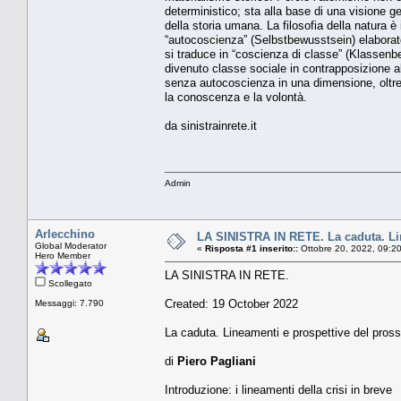
deterministico; sta alla base di una visione 
della storia umana. La filosofia della natura 
“autocoscienza” (Selbstbewusstsein) elaborato 
si traduce in “coscienza di classe” (Klassen
divenuto classe sociale in contrapposizione al
senza autocoscienza in una dimensione, oltre c
la conoscenza e la volontà.
da sinistrainrete.it
Admin
Arlecchino
LA SINISTRA IN RETE. La caduta. Lin
Global Moderator
«
Risposta #1 inserito::
Ottobre 20, 2022, 09:2
Hero Member
LA SINISTRA IN RETE.
Scollegato
Created: 19 October 2022
Messaggi: 7.790
La caduta. Lineamenti e prospettive del pross
di
Piero Pagliani
Introduzione: i lineamenti della crisi in breve