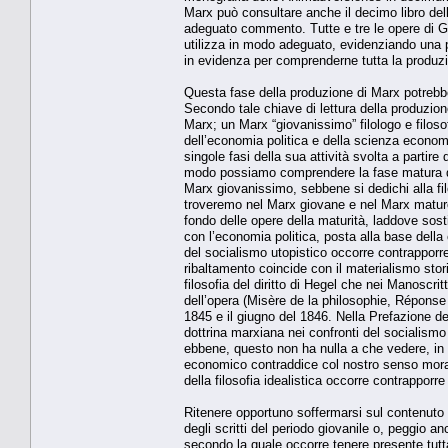
Marx può consultare anche il decimo libro dell
adeguato commento. Tutte e tre le opere di Gas
utilizza in modo adeguato, evidenziando una 
in evidenza per comprenderne tutta la produz
Questa fase della produzione di Marx potrebbe
Secondo tale chiave di lettura della produzi
Marx; un Marx “giovanissimo” filologo e filos
dell’economia politica e della scienza economi
singole fasi della sua attività svolta a partire
modo possiamo comprendere la fase matura dell
Marx giovanissimo, sebbene si dedichi alla fil
troveremo nel Marx giovane e nel Marx maturo. 
fondo delle opere della maturità, laddove sost
con l’economia politica, posta alla base della 
del socialismo utopistico occorre contrapporre la 
ribaltamento coincide con il materialismo storic
filosofia del diritto di Hegel che nei Manoscri
dell’opera (Misère de la philosophie, Réponse 
1845 e il giugno del 1846. Nella Prefazione d
dottrina marxiana nei confronti del socialismo
ebbene, questo non ha nulla a che vedere, in 
economico contraddice col nostro senso morale
della filosofia idealistica occorre contrapporre 
Ritenere opportuno soffermarsi sul contenuto
degli scritti del periodo giovanile o, peggio a
secondo la quale occorre tenere presente tutta