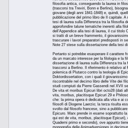
filosofia antica, conseguendo la laurea in filo
(trascorsi tra Treviri, Bonn e Berlino), biso
giovane (degli anni 1841-1848) e, quindi, que
pubblicazione del primo libro de Il capitale. 
tesi di laurea sulla Differenza tra la filosofia 
approfondire talune tematiche inerenti alla filo
dell’Appendice alla tesi di laurea, il cui tito
si tratti di un breve frammento, il giovanissim
trascurare i lavori preparatori predisposti in
Note 27 stese sulla dissertazione della tesi di
Pertanto si potrebbe esasperare il carattere 
da un marcato interesse per la filologia e la f
dissertazione di laurea sulla Differenza tra la f
trascorsi a Berlino. Il riferimento è relativo 
polemica di Plutarco contro la teologia di Epicu
Doktordissertation, con i quali il giovanissim
riscontrabile nel decimo libro delle Vite dei f
studi compiuti da Pierre Gassendi nel XVII seco
De vita et moribus Epicuri libri octo28 (dati 
vita, moribus, placitisque Epicuri 29 e Philos
che: la prima opera è dedicata alla vita e ai 
filosofi di Diogene Laerzio; la terza risulta e
svolto dal filosofo francese, sino a pubblicare t
Epicuro. Marx prende in esame soprattutto la
qui est de vita, moribus, placitisque Epicuri),
Quaderni primo e secondo), ove appunto tiene c
monografia delle Animadversiones in decimum l