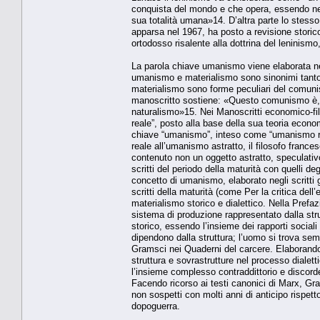
conquista del mondo e che opera, essendo nell
sua totalità umana»14. D’altra parte lo stess
apparsa nel 1967, ha posto a revisione storico
ortodosso risalente alla dottrina del leninismo
La parola chiave umanismo viene elaborata nei
umanismo e materialismo sono sinonimi tant
materialismo sono forme peculiari del comunis
manoscritto sostiene: «Questo comunismo è,
naturalismo»15. Nei Manoscritti economico-fil
reale”, posto alla base della sua teoria econo
chiave “umanismo”, inteso come “umanismo real
reale all’umanismo astratto, il filosofo fran
contenuto non un oggetto astratto, speculativ
scritti del periodo della maturità con quelli de
concetto di umanismo, elaborato negli scritti g
scritti della maturità (come Per la critica del
materialismo storico e dialettico. Nella Prefaz
sistema di produzione rappresentato dalla st
storico, essendo l’insieme dei rapporti social
dipendono dalla struttura; l’uomo si trova sem
Gramsci nei Quaderni del carcere. Elaborando il
struttura e sovrastrutture nel processo dialett
l’insieme complesso contraddittorio e discorde 
Facendo ricorso ai testi canonici di Marx, Gr
non sospetti con molti anni di anticipo rispett
dopoguerra.