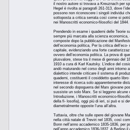
il nostro autore si trovava a Kreuznach per sp
Hegel è rivolta ai paragrafi 261-313, dove l’id
possono non riconoscere i singoli individui che
sottoposta a critica serrata così come si potrà 
nei Manoscritti economico-filosofici del 1844.
Prendendo in esame i quaderni delle Teorie sul
sempre più marcata alla scienza economica, co
composte dopo la pubblicazione del Manifesto 
dell’economia politica, Per la critica dell’eco- 
capitale, evidenziando una forte caratterizza
ovvero dell’economia politica. La prova di qu
plusvalore, stese tra il mese di gennaio del 18
1910 a cura di Karl Kautsky. L’indice del cosid
andò maturando nel corso degli anni intorno al 
dialettico intende criticare il sistema di produz
quaderni, costituenti il cosiddetto quarto libro
interesse di ricerca solo apparentemente dista
nel secondo dopoguerra del Marx giovane posto
sussiste un solo Marx. Se si leggono alcune oper
Introduzione, i Manoscritti economico-filosofi
della fi- losofia), oggi più di ieri, si può e s
diametralmente opposte l’una all’altra.
Tuttavia, oltre che sulle opere del giovane M
nella città natale di Treviri nel 1835, così co
Bonn nell’anno accademico 1835-1836, per poi t
nell’anno accademico 1836-1837. A Berlino il g