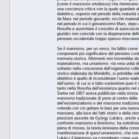
(come il marxismo ortodosso) che ritenevano d
una coscienza critica con la quale guardare al f
dialettico, esposto nel periodo della maturit
da Marx nel periodo giovanile; sicché materi
nel periodo in cui il giovanissimo Marx, dopo a
filosofia e assimilare il concetto di autocoscie
giuridici non coincide con la disperazione della
pensiero occidentale troppo spesso misconosc
Se il marxismo, per un verso, ha fallito come 
componenti più significative del pensiero co
memoria storica. Altrimenti non troverebbe alc
materialismo, ma umanismo: «la vera unità di 
soltanto nella concezione dell’organismo colle
storico elaborata da Mondolfo, si potrebbe ridef
obiettivo è quello di riconsiderare l’uomo real
dell’uomo, di cui si è fatto sostenitore pure i
tanto nella filosofia dell’esistenza quanto ne
Sartre nel 1957 aveva pubblicato nella rivista
marxismo tradizionale di porre al centro delle 
dell’esistenzialismo e del marxismo tradiziona
volendo con ciò gettare le basi per una nuova
marxiano, alla luce dei fatti storici e della s
posizioni assunte da György Lukács, anche se 
confronto marxismo e leninismo, ha sottolinea
piena di misura, la teoria leniniana della con
manifestazione di quest’umanesimo, che non s
Lukács il leninismo va considerato come «un 