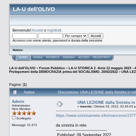
LA-U dell'OLIVO
Benvenuto!
Accedi
o
registrati
.
Accesso con nome utente, password e durata della sessione
Notizie
:
HOME
GUIDA
RICERCA
AGENDA
ACCEDI
REGISTRATI
LA-U dell'OLIVO
>
Forum Pubblico
>
LA-U STORICA 2 -Ante 12 maggio 2023 
Prolegomeni della DEMOCRAZIA prima del SOCIALISMO. 20/02/2022
>
UNA LEZIO
Pagine: [
1
]
Autore
Discussione: UNA LEZIONE dalla Sinistra in ret
Admin
UNA LEZIONE dalla Sinistra in 
Administrator
«
inserito::
Ottobre 03, 2022, 02:45:03 
Hero Member
https://www.sinistrainrete.info/marxismo/237
Scollegato
da sinistra in rete.
Messaggi: 31.672
------------------------------------------
Published: 09 September 2022