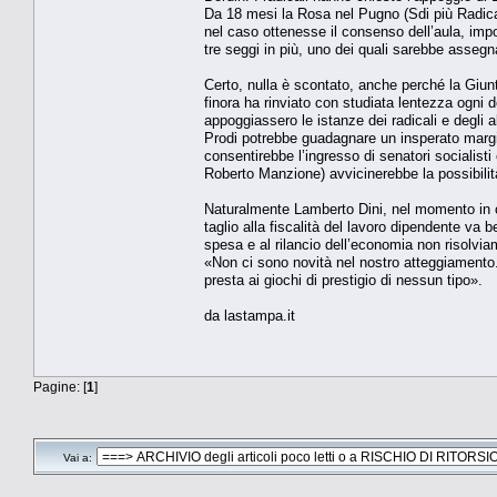
Da 18 mesi la Rosa nel Pugno (Sdi più Radicali
nel caso ottenesse il consenso dell’aula, impo
tre seggi in più, uno dei quali sarebbe asseg
Certo, nulla è scontato, anche perché la Giun
finora ha rinviato con studiata lentezza ogni
appoggiassero le istanze dei radicali e degli a
Prodi potrebbe guadagnare un insperato margin
consentirebbe l’ingresso di senatori socialisti 
Roberto Manzione) avvicinerebbe la possibili
Naturalmente Lamberto Dini, nel momento in c
taglio alla fiscalità del lavoro dipendente va 
spesa e al rilancio dell’economia non risolvia
«Non ci sono novità nel nostro atteggiamento. R
presta ai giochi di prestigio di nessun tipo».
da lastampa.it
Pagine: [
1
]
Vai a: