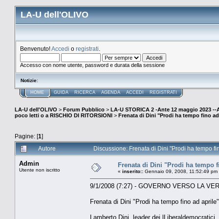
LA-U dell'OLIVO
Benvenuto!
Accedi
o
registrati
.
Accesso con nome utente, password e durata della sessione
Notizie
:
HOME
GUIDA
RICERCA
AGENDA
ACCEDI
REGISTRATI
LA-U dell'OLIVO
>
Forum Pubblico
>
LA-U STORICA 2 -Ante 12 maggio 2023 
poco letti o a RISCHIO DI RITORSIONI
>
Frenata di Dini "Prodi ha tempo fino ad
Pagine: [
1
]
Autore
Discussione: Frenata di Dini "Prodi ha tempo fin
Admin
Frenata di Dini "Prodi ha tempo f
Utente non iscritto
«
inserito::
Gennaio 09, 2008, 11:52:49 pm
9/1/2008 (7:27) - GOVERNO VERSO LA VE
Frenata di Dini "Prodi ha tempo fino ad aprile"
Lamberto Dini, leader dei lLiberaldemocratici