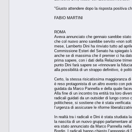
"Giusto attendere dopo la risposta positiva c
FABIO MARTINI
ROMA
Aveva annunciato che gennaio sarebbe stato i
che col nuovo anno sarebbe servito «non sol
mese, Lamberto Dini ha rinviato tutto ad april
Commissione Esteri del Senato ha spiegato la 
anche se di massima che il premier ci ha dato
prima sapere, con i dati della Relazione trimes
punto Dini farà sapere se «rinnovare la fiducia
alla possibilità di un strappo definitivo, è po
Certo, la stessa risicatissima maggioranza di 
è reso protagonista di un altro evento con pot
guidata da Marco Pannella e della quale fac
Alla fine di un incontro tra entità tra loro di
radicali guidati da un outsider di lungo cors
politichese, si sostiene che è stata verificata 
l’urgenza di assicurare le riforme liberalizzatr
In realtà tra i radicali e Dini è stata studiata 
la nascita di un nuovo gruppo parlamentare al 
era stato annunciato da Marco Pannella nella
Bordin. I radicali hanno chiesto l’appoggio di 