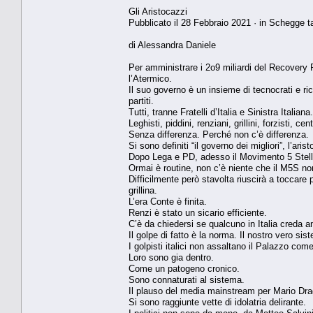
Gli Aristocazzi
Pubblicato il 28 Febbraio 2021 · in Schegge ta
di Alessandra Daniele
Per amministrare i 2o9 miliardi del Recovery
l’Atermico.
Il suo governo è un insieme di tecnocrati e rici
partiti.
Tutti, tranne Fratelli d’Italia e Sinistra Italiana.
Leghisti, piddini, renziani, grillini, forzisti, 
Senza differenza. Perché non c’è differenza.
Si sono definiti “il governo dei migliori”, l’arist
Dopo Lega e PD, adesso il Movimento 5 Stelle
Ormai è routine, non c’è niente che il M5S non
Difficilmente però stavolta riuscirà a toccare
grillina.
L’era Conte è finita.
Renzi è stato un sicario efficiente.
C’è da chiedersi se qualcuno in Italia creda 
Il golpe di fatto è la norma. Il nostro vero si
I golpisti italici non assaltano il Palazzo co
Loro sono gia dentro.
Come un patogeno cronico.
Sono connaturati al sistema.
Il plauso del media mainstream per Mario Dra
Si sono raggiunte vette di idolatria delirante.