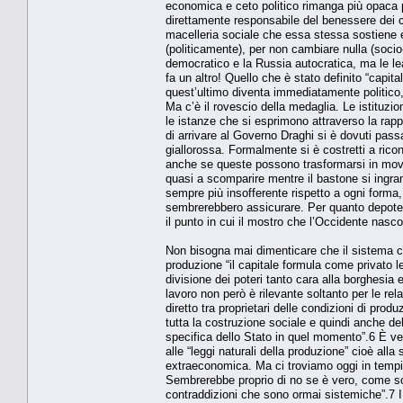
economica e ceto politico rimanga più opaca p
direttamente responsabile del benessere dei ci
macelleria sociale che essa stessa sostiene e
(politicamente), per non cambiare nulla (soc
democratico e la Russia autocratica, ma le le
fa un altro! Quello che è stato definito “capit
quest’ultimo diventa immediatamente politico, 
Ma c’è il rovescio della medaglia. Le istituzi
le istanze che si esprimono attraverso la rap
di arrivare al Governo Draghi si è dovuti pas
giallorossa. Formalmente si è costretti a ricon
anche se queste possono trasformarsi in movim
quasi a scomparire mentre il bastone si ingran
sempre più insofferente rispetto a ogni forma
sembrerebbero assicurare. Per quanto depoten
il punto in cui il mostro che l’Occidente nasco
Non bisogna mai dimenticare che il sistema ca
produzione “il capitale formula come privato l
divisione dei poteri tanto cara alla borghesia 
lavoro non però è rilevante soltanto per le r
diretto tra proprietari delle condizioni di prod
tutta la costruzione sociale e quindi anche de
specifica dello Stato in quel momento”.6 È ver
alle “leggi naturali della produzione” cioè all
extraeconomica. Ma ci troviamo oggi in tempi 
Sembrerebbe proprio di no se è vero, come sost
contraddizioni che sono ormai sistemiche”.7 I d