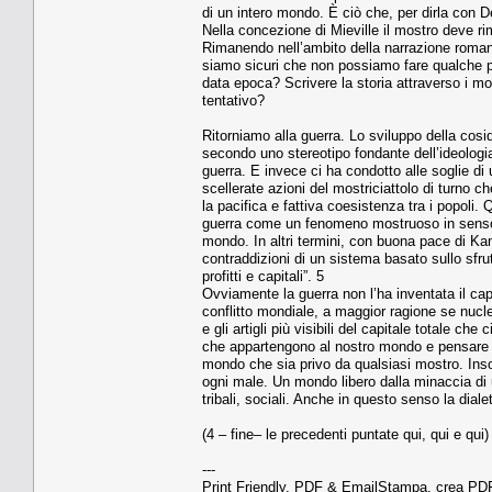
di un intero mondo. È ciò che, per dirla con 
Nella concezione di Mieville il mostro deve ri
Rimanendo nell’ambito della narrazione romanz
siamo sicuri che non possiamo fare qualche pas
data epoca? Scrivere la storia attraverso i mo
tentativo?
Ritorniamo alla guerra. Lo sviluppo della cos
secondo uno stereotipo fondante dell’ideologi
guerra. E invece ci ha condotto alle soglie di
scellerate azioni del mostriciattolo di turno 
la pacifica e fattiva coesistenza tra i popoli
guerra come un fenomeno mostruoso in senso f
mondo. In altri termini, con buona pace di Kan
contraddizioni di un sistema basato sullo sfr
profitti e capitali”. 5
Ovviamente la guerra non l’ha inventata il capi
conflitto mondiale, a maggior ragione se nucle
e gli artigli più visibili del capitale totale c
che appartengono al nostro mondo e pensare le
mondo che sia privo da qualsiasi mostro. Ins
ogni male. Un mondo libero dalla minaccia di u
tribali, sociali. Anche in questo senso la dial
(4 – fine– le precedenti puntate qui, qui e qui)
---
Print Friendly, PDF & EmailStampa, crea PDF