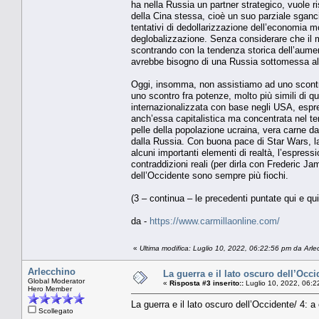
ha nella Russia un partner strategico, vuole ri
della Cina stessa, cioè un suo parziale sganci
tentativi di dedollarizzazione dell’economia m
deglobalizzazione. Senza considerare che il m
scontrando con la tendenza storica dell’aumen
avrebbe bisogno di una Russia sottomessa all
Oggi, insomma, non assistiamo ad uno scontro 
uno scontro fra potenze, molto più simili di 
internazionalizzata con base negli USA, espres
anch’essa capitalistica ma concentrata nel ter
pelle della popolazione ucraina, vera carne 
dalla Russia. Con buona pace di Star Wars, la
alcuni importanti elementi di realtà, l’espre
contraddizioni reali (per dirla con Frederic J
dell’Occidente sono sempre più fiochi.
(3 – continua – le precedenti puntate qui e qui
da -
https://www.carmillaonline.com/
«
Ultima modifica: Luglio 10, 2022, 06:22:56 pm da Arle
Arlecchino
La guerra e il lato oscuro dell’Occi
Global Moderator
«
Risposta #3 inserito::
Luglio 10, 2022, 06:2
Hero Member
La guerra e il lato oscuro dell’Occidente/ 4: a
Scollegato