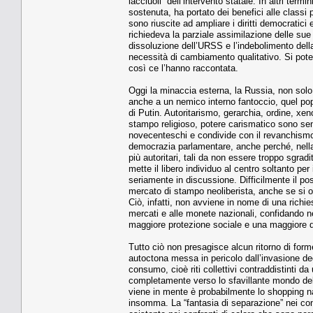
lacciuoli” dell’intervento statale. In altri ter
sostenuta, ha portato dei benefici alle classi 
sono riuscite ad ampliare i diritti democratici 
richiedeva la parziale assimilazione delle sue 
dissoluzione dell’URSS e l’indebolimento della
necessità di cambiamento qualitativo. Si pot
così ce l’hanno raccontata.
Oggi la minaccia esterna, la Russia, non solo
anche a un nemico interno fantoccio, quel popu
di Putin. Autoritarismo, gerarchia, ordine, xe
stampo religioso, potere carismatico sono senz
novecenteschi e condivide con il revanchismo 
democrazia parlamentare, anche perché, nell
più autoritari, tali da non essere troppo sgrad
mette il libero individuo al centro soltanto pe
seriamente in discussione. Difficilmente il pos
mercato di stampo neoliberista, anche se si op
Ciò, infatti, non avviene in nome di una richi
mercati e alle monete nazionali, confidando ne
maggiore protezione sociale e una maggiore di
Tutto ciò non presagisce alcun ritorno di form
autoctona messa in pericolo dall’invasione de
consumo, cioè riti collettivi contraddistinti da
completamente verso lo sfavillante mondo delle
viene in mente è probabilmente lo shopping 
insomma. La “fantasia di separazione” nei confr