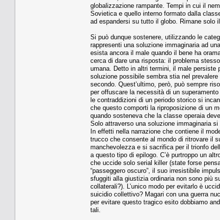
globalizzazione rampante. Tempi in cui il nemi
Sovietica e quello interno formato dalla classe
ad espandersi su tutto il globo. Rimane solo il
Si può dunque sostenere, utilizzando le categ
rappresenti una soluzione immaginaria ad una
esista ancora il male quando il bene ha oramai
cerca di dare una risposta: il problema stesso
umana. Detto in altri termini, il male persist
soluzione possibile sembra stia nel prevalere d
secondo. Quest’ultimo, però, può sempre risorg
per offuscare la necessità di un superamento 
le contraddizioni di un periodo storico si incan
che questo comporti la riproposizione di un 
quando sosteneva che la classe operaia deve n
Solo attraverso una soluzione immaginaria si
In effetti nella narrazione che contiene il mo
trucco che consente al mondo di ritrovare il su
manchevolezza e si sacrifica per il trionfo de
a questo tipo di epilogo. C’è purtroppo un altro
che uccide solo serial killer (state forse pensa
“passeggero oscuro”, il suo irresistibile impu
sfuggiti alla giustizia ordinaria non sono più s
collaterali?). L’unico modo per evitarlo è ucc
suicidio collettivo? Magari con una guerra nucl
per evitare questo tragico esito dobbiamo and
tali.