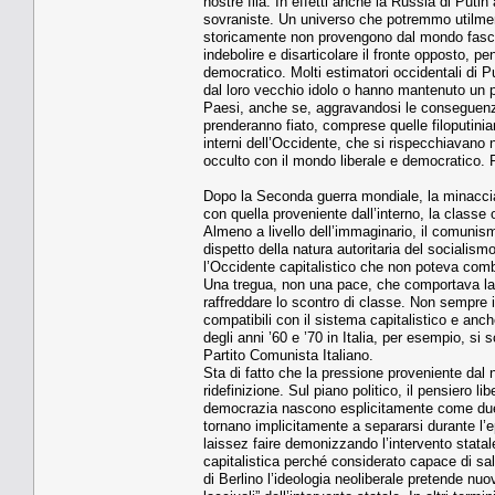
nostre fila. In effetti anche la Russia di Puti
sovraniste. Un universo che potremmo utilmen
storicamente non provengono dal mondo fascist
indebolire e disarticolare il fronte opposto, pe
democratico. Molti estimatori occidentali di Pu
dal loro vecchio idolo o hanno mantenuto un pr
Paesi, anche se, aggravandosi le conseguenze 
prenderanno fiato, comprese quelle filoputini
interni dell’Occidente, che si rispecchiavano
occulto con il mondo liberale e democratico. 
Dopo la Seconda guerra mondiale, la minaccia 
con quella proveniente dall’interno, la classe
Almeno a livello dell’immaginario, il comunis
dispetto della natura autoritaria del socialis
l’Occidente capitalistico che non poteva comb
Una tregua, non una pace, che comportava la pos
raffreddare lo scontro di classe. Non sempre il g
compatibili con il sistema capitalistico e anche
degli anni ’60 e ’70 in Italia, per esempio, si
Partito Comunista Italiano.
Sta di fatto che la pressione proveniente dal 
ridefinizione. Sul piano politico, il pensiero
democrazia nascono esplicitamente come due t
tornano implicitamente a separarsi durante l’e
laissez faire demonizzando l’intervento stata
capitalistica perché considerato capace di sal
di Berlino l’ideologia neoliberale pretende nuo