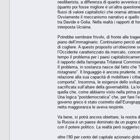
neoliberista, a differenza di quanto avveniv
(quanto poi fosse migliore è un’altra questio
flussi di valore capitalistici che oramai attr
Ovviamente il meccanismo narrativo e quello id
tra Davide e Golia. Nella realtà i rapporti di
interposta Ucraina.
Potrebbe sembrare frivolo, di fronte alle tra
piano dell’immaginario. Continuiamo perciò a
di cogliere. A questo proposito un’obiezione s
l’Occidente caratterizzato da mercato, conco
tempo il problema per i paesi capitalisticamen
il rapporto della famigerata Trilateral Commi
Il problema, in sostanza nasce dal fatto che “
ristagnano”. Il linguaggio è ancora prudente, 
relazione alla sua capacità di mobilitare i cittad
comporta”. Insomma, le esigenze dello svilupp
sacrificata sull’altare della governabilità. La 
quella che, come abbiamo visto nella prima par
Una logica “postdemocratica” che, per fare l
governo greco è stato costretto dall’Eurogrup
netta maggioranza le aveva respinte.
Va bene, si potrà ancora obiettare, la nostra 
la Russia è un paese dominato da un pugno di
con il potere politico. La realtà però suggerisc
oltre l’80 per cento del capitale azionario glob