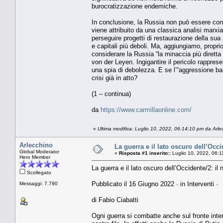
burocratizzazione endemiche.
In conclusione, la Russia non può essere cons
viene attribuito da una classica analisi marxi
perseguire progetti di restaurazione della sua 
e capitali più deboli. Ma, aggiungiamo, propr
considerare la Russia “la minaccia più diretta
von der Leyen. Ingigantire il pericolo rappr
una spia di debolezza. E se l’“aggressione ba
crisi già in atto?
(1 – continua)
da
https://www.carmillaonline.com/
«
Ultima modifica: Luglio 10, 2022, 06:14:10 pm da Arle
Arlecchino
La guerra e il lato oscuro dell’Occi
Global Moderator
«
Risposta #1 inserito::
Luglio 10, 2022, 06:1
Hero Member
La guerra e il lato oscuro dell’Occidente/2: il
Scollegato
Pubblicato il 16 Giugno 2022 · in Interventi ·
Messaggi: 7.790
di Fabio Ciabatti
Ogni guerra si combatte anche sul fronte inte