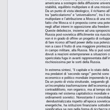
americana a sostegno della diffusione universal
stabilità, equilibrio multipolare e di una miss
Da un punto di vista ideologico, il richiamo a
tra “particolarismo” e “universalismo”, tra il r
multipolare e l’attribuzione a Mosca di una mi
fatto che Mosca si è proposta come una potenz
negli affari interni in opposizione alla freedo
Queste debolezze, insieme ad una sproporzione
Russia post-sovietica difficilmente sia riusc
non è in grado di offrire un progetto di svilupp
di fare ricorso all’hard power della sua potenz
non a caso il frutto di una maggiore prontezz
in campo militare, alla Russia. Ma si può sos
dovuti a reazioni estemporanee a situazioni cri
spericolata fuga in avanti rappresentata dall’
rischiosissima per le sorti della Russia.
In estrema sintesi, “il capitale e lo stato della
ma predatori di ‘secondo rango’” perché sono in
economico e politico mondiale imponendo le pro
Da un punto di vista strutturale, seguendo gli 
un’incompleta trasformazione dell’economia p
contraddittorio, non organico, ma al tempo st
integrata nel sistema capitalistico mondiale
ordinamenti sovietici. Nonostante il consolida
deindustrializzata rispetto all’epoca sovieti
energetiche, ha istituzioni finanziarie sottodi
significativa se non nella forma di ricchezze p