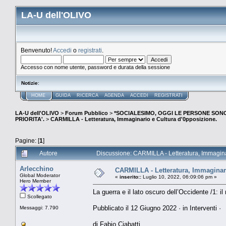
LA-U dell'OLIVO
Benvenuto!
Accedi
o
registrati
.
Accesso con nome utente, password e durata della sessione
Notizie
:
HOME
GUIDA
RICERCA
AGENDA
ACCEDI
REGISTRATI
LA-U dell'OLIVO
>
Forum Pubblico
>
*SOCIALESIMO, OGGI LE PERSONE SO
PRIORITA'.
>
CARMILLA - Letteratura, Immaginario e Cultura d'0pposizione.
Pagine: [
1
]
Autore
Discussione: CARMILLA - Letteratura, Immaginar
Arlecchino
CARMILLA - Letteratura, Immaginari
Global Moderator
«
inserito::
Luglio 10, 2022, 06:09:06 pm »
Hero Member
La guerra e il lato oscuro dell’Occidente /1: i
Scollegato
Pubblicato il 12 Giugno 2022 · in Interventi ·
Messaggi: 7.790
di Fabio Ciabatti