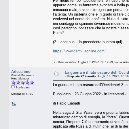
Per molto tempo l’Occidente si è illuso che no
apparso come un fantasma evocato a bella po
minaccia reale, invece, bisogna per prima cosa
l’alterità. Un sistema che è in grado di fare ci
evolversi nel corso del conflitto. Nulla di tut
nei sondaggi di opinione divenisse movimento 
così peregrino ipotizzare che la nostra class
Putin?
(2 – continua – la precedente puntata qui)
https://www.carmillaonline.com/
«
Ultima modifica: Luglio 10, 2022, 06:14:39 pm da Arle
Arlecchino
La guerra e il lato oscuro dell’Occid
Global Moderator
«
Risposta #2 inserito::
Luglio 10, 2022, 06:16
Hero Member
La guerra e il lato oscuro dell’Occidente/ 3: a 
Scollegato
Pubblicato il 26 Giugno 2022 · in Interventi ·
Messaggi: 7.790
di Fabio Ciabatti
Nella saga di Star Wars, vera e propria fabbri
misterioso campo di energia, la “forza”. Questa
nemici, l’Impero. C’è un momento di verità i
applicata alla Russia di Putin che, al di là de