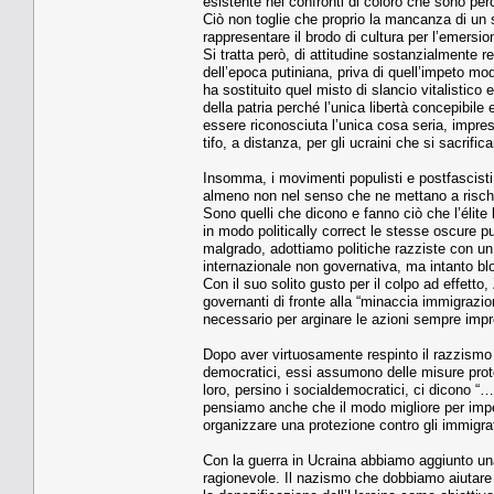
esistente nei confronti di coloro che sono perce
Ciò non toglie che proprio la mancanza di un
rappresentare il brodo di cultura per l’emersi
Si tratta però, di attitudine sostanzialmente 
dell’epoca putiniana, priva di quell’impeto mo
ha sostituito quel misto di slancio vitalistico
della patria perché l’unica libertà concepibile 
essere riconosciuta l’unica cosa seria, impres
tifo, a distanza, per gli ucraini che si sacrif
Insomma, i movimenti populisti e postfascist
almeno non nel senso che ne mettano a rischio
Sono quelli che dicono e fanno ciò che l’élit
in modo politically correct le stesse oscure p
malgrado, adottiamo politiche razziste con un
internazionale non governativa, ma intanto blo
Con il suo solito gusto per il colpo ad effetto
governanti di fronte alla “minaccia immigrazio
necessario per arginare le azioni sempre imprev
Dopo aver virtuosamente respinto il razzismo p
democratici, essi assumono delle misure prote
loro, persino i socialdemocratici, ci dicon
pensiamo anche che il modo migliore per impedi
organizzare una protezione contro gli immigrat
Con la guerra in Ucraina abbiamo aggiunto una
ragionevole. Il nazismo che dobbiamo aiutare i