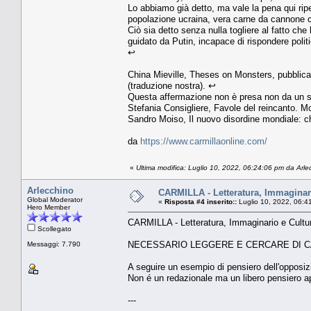
Lo abbiamo già detto, ma vale la pena qui ripe
popolazione ucraina, vera carne da cannone 
Ciò sia detto senza nulla togliere al fatto che
guidato da Putin, incapace di rispondere poli
↩
China Mieville, Theses on Monsters, pubblica
(traduzione nostra). ↩
Questa affermazione non è presa non da un sit
Stefania Consigliere, Favole del reincanto. M
Sandro Moiso, Il nuovo disordine mondiale: c
da
https://www.carmillaonline.com/
«
Ultima modifica: Luglio 10, 2022, 06:24:06 pm da Arle
Arlecchino
CARMILLA - Letteratura, Immaginari
Global Moderator
«
Risposta #4 inserito::
Luglio 10, 2022, 06:4
Hero Member
CARMILLA - Letteratura, Immaginario e Cultur
Scollegato
NECESSARIO LEGGERE E CERCARE DI CA
Messaggi: 7.790
A seguire un esempio di pensiero dell'opposi
Non é un redazionale ma un libero pensiero
---