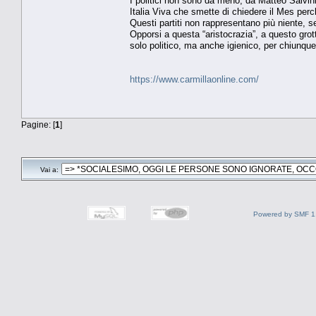
I politici non sono da meno, da Matteo Salvini
Italia Viva che smette di chiedere il Mes perc
Questi partiti non rappresentano più niente, se
Opporsi a questa “aristocrazia”, a questo grot
solo politico, ma anche igienico, per chiunqu
https://www.carmillaonline.com/
Pagine: [
1
]
Vai a:
Powered by SMF 1