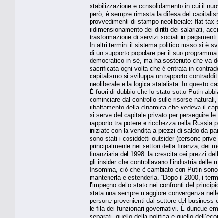
stabilizzazione e consolidamento in cui il nuo
però, è sempre rimasta la difesa del capitalis
provvedimenti di stampo neoliberale: flat tax su
ridimensionamento dei diritti dei salariati, ac
trasformazione di servizi sociali in pagamenti
In altri termini il sistema politico russo si è 
di un supporto popolare per il suo programma 
democratico in sé, ma ha sostenuto che va decl
sacrificata ogni volta che è entrata in contra
capitalismo si sviluppa un rapporto contradditto
neoliberale e la logica statalista. In questo ca
È fuori di dubbio che lo stato sotto Putin abb
cominciare dal controllo sulle risorse naturali
ribaltamento della dinamica che vedeva il capita
si serve del capitale privato per perseguire l
rapporto tra potere e ricchezza nella Russia 
iniziato con la vendita a prezzi di saldo da part
sono stati i cosiddetti outsider (persone prive
principalmente nei settori della finanza, dei me
finanziaria del 1998, la crescita dei prezzi d
gli insider che controllavano l’industria delle 
Insomma, ciò che è cambiato con Putin sono sta
mantenerla e estenderla. “Dopo il 2000, i ter
l’impegno dello stato nei confronti del princi
stata una sempre maggiore convergenza nelle l
persone provenienti dal settore del business en
le fila dei funzionari governativi. È dunque e
separati, quello della politica e quello dell’e