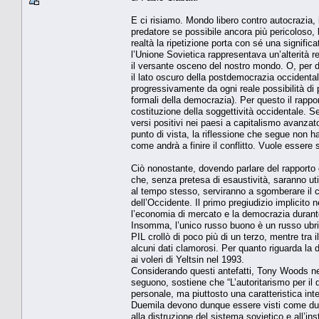
E ci risiamo. Mondo libero contro autocrazia, 
predatore se possibile ancora più pericoloso,
realtà la ripetizione porta con sé una signific
l’Unione Sovietica rappresentava un’alterità 
il versante osceno del nostro mondo. O, per d
il lato oscuro della postdemocrazia occidenta
progressivamente da ogni reale possibilità di p
formali della democrazia). Per questo il rappo
costituzione della soggettività occidentale. S
versi positivi nei paesi a capitalismo avanz
punto di vista, la riflessione che segue non ha
come andrà a finire il conflitto. Vuole essere 
Ciò nonostante, dovendo parlare del rapporto 
che, senza pretesa di esaustività, saranno uti
al tempo stesso, serviranno a sgomberare il c
dell’Occidente. Il primo pregiudizio implicito
l’economia di mercato e la democrazia durante
Insomma, l’unico russo buono è un russo ubriaco
PIL crollò di poco più di un terzo, mentre tra il
alcuni dati clamorosi. Per quanto riguarda l
ai voleri di Yeltsin nel 1993.
Considerando questi antefatti, Tony Woods ne
seguono, sostiene che “L’autoritarismo per il 
personale, ma piuttosto una caratteristica int
Duemila devono dunque essere visti come due f
alla distruzione del sistema sovietico e all’in