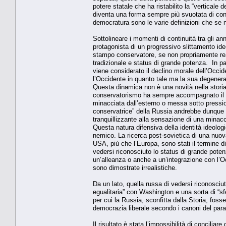
potere statale che ha ristabilito la “verticale
diventa una forma sempre più svuotata di con
democratura sono le varie definizioni che se n
Sottolineare i momenti di continuità tra gli an
protagonista di un progressivo slittamento ide
stampo conservatore, se non propriamente reazi
tradizionale e status di grande potenza. In part
viene considerato il declino morale dell’Occide
l’Occidente in quanto tale ma la sua degener
Questa dinamica non è una novità nella storia
conservatorismo ha sempre accompagnato il per
minacciata dall’esterno o messa sotto pressio
conservatrice” della Russia andrebbe dunque le
tranquillizzante alla sensazione di una minacc
Questa natura difensiva della identità ideolog
nemico. La ricerca post-sovietica di una nuova i
USA, più che l’Europa, sono stati il termine di
vedersi riconosciuto lo status di grande pote
un’alleanza o anche a un’integrazione con l’Oc
sono dimostrate irrealistiche.
Da un lato, quella russa di vedersi riconosciu
egualitaria” con Washington e una sorta di “sfe
per cui la Russia, sconfitta dalla Storia, foss
democrazia liberale secondo i canoni del par
Il risultato è stata l’impossibilità di concilia