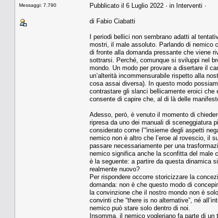
Pubblicato il 6 Luglio 2022 · in Interventi ·
Messaggi: 7.790
di Fabio Ciabatti
I periodi bellici non sembrano adatti al tentat
mostri, il male assoluto. Parlando di nemico 
di fronte alla domanda pressante che viene ri
sottrarsi. Perché, comunque si sviluppi nel br
mondo. Un modo per provare a disertare il cam
un’alterità incommensurabile rispetto alla nos
cosa assai diversa). In questo modo possiamo
contrastare gli slanci bellicamente eroici ch
consente di capire che, al di là delle manifes
Adesso, però, è venuto il momento di chieder
ripresa da uno dei manuali di sceneggiatura più
considerato come l’“insieme degli aspetti nega
nemico non è altro che l’eroe al rovescio, il 
passare necessariamente per una trasformazion
nemico significa anche la sconfitta del male 
è la seguente: a partire da questa dinamica s
realmente nuovo?
Per rispondere occorre storicizzare la concezi
domanda: non è che questo modo di concepire 
la convinzione che il nostro mondo non è sol
convinti che “there is no alternative”, né all’i
nemico può stare solo dentro di noi.
Insomma, il nemico vogleriano fa parte di un t