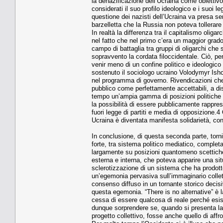
la denazificazione dell’Ucraina come obiettiv
considerati il suo profilo ideologico e i suoi l
questione dei nazisti dell’Ucraina va presa se
barzelletta che la Russia non poteva tollerar
In realtà la differenza tra il capitalismo oli
nel fatto che nel primo c’era un maggior grad
campo di battaglia tra gruppi di oligarchi che 
sopravvento la cordata filoccidentale. Ciò, pe
venir meno di un confine politico e ideologico i
sostenuto il sociologo ucraino Volodymyr Ishch
nel programma di governo. Rivendicazioni che
pubblico come perfettamente accettabili, a dispe
tempo un’ampia gamma di posizioni politiche so
la possibilità di essere pubblicamente rappre
fuori legge di partiti e media di opposizione.
Ucraina è diventata manifesta solidarietà, con
In conclusione, di questa seconda parte, torn
forte, tra sistema politico mediatico, completa
largamente su posizioni quantomeno scettiche r
esterna e interna, che poteva apparire una sit
sclerotizzazione di un sistema che ha prodot
un’egemonia pervasiva sull’immaginario collett
consenso diffuso in un tornante storico decis
questa egemonia. “There is no alternative” è l
cessa di essere qualcosa di reale perché esist
dunque sorprendere se, quando si presenta la n
progetto collettivo, fosse anche quello di aff