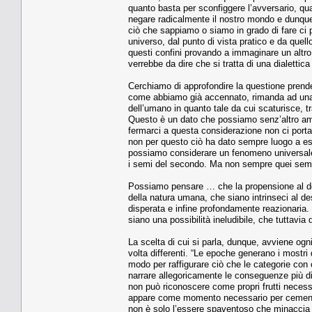
quanto basta per sconfiggere l’avversario, qual
negare radicalmente il nostro mondo e dunque 
ciò che sappiamo o siamo in grado di fare ci p
universo, dal punto di vista pratico e da quel
questi confini provando a immaginare un altr
verrebbe da dire che si tratta di una dialetti
Cerchiamo di approfondire la questione prendend
come abbiamo già accennato, rimanda ad una s
dell’umano in quanto tale da cui scaturisce, tr
Questo è un dato che possiamo senz’altro amme
fermarci a questa considerazione non ci porta 
non per questo ciò ha dato sempre luogo a esi
possiamo considerare un fenomeno universale,
i semi del secondo. Ma non sempre quei sem
Possiamo pensare … che la propensione al domin
della natura umana, che siano intrinseci al de
disperata e infine profondamente reazionaria
siano una possibilità ineludibile, che tuttavia
La scelta di cui si parla, dunque, avviene ogni
volta differenti. “Le epoche generano i mostri
modo per raffigurare ciò che le categorie co
narrare allegoricamente le conseguenze più 
non può riconoscere come propri frutti neces
appare come momento necessario per cementar
non è solo l’essere spaventoso che minaccia d