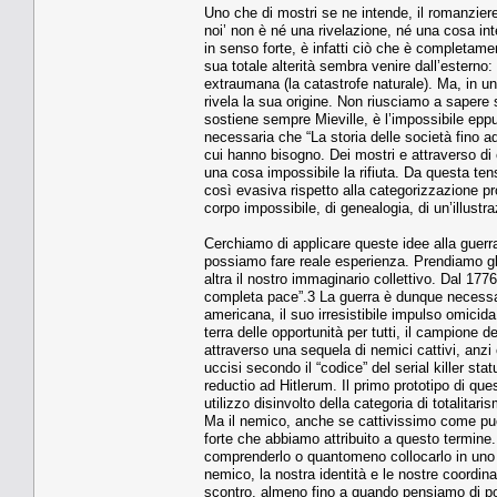
Uno che di mostri se ne intende, il romanzier
noi’ non è né una rivelazione, né una cosa int
in senso forte, è infatti ciò che è completament
sua totale alterità sembra venire dall’esterno
extraumana (la catastrofe naturale). Ma, in un 
rivela la sua origine. Non riusciamo a sapere
sostiene sempre Mieville, è l’impossibile epp
necessaria che “La storia delle società fino ad
cui hanno bisogno. Dei mostri e attraverso di
una cosa impossibile la rifiuta. Da questa ten
così evasiva rispetto alla categorizzazione pr
corpo impossibile, di genealogia, di un’illustr
Cerchiamo di applicare queste idee alla guerra
possiamo fare reale esperienza. Prendiamo gli 
altra il nostro immaginario collettivo. Dal 17
completa pace”.3 La guerra è dunque necessar
americana, il suo irresistibile impulso omici
terra delle opportunità per tutti, il campione 
attraverso una sequela di nemici cattivi, anzi
uccisi secondo il “codice” del serial killer st
reductio ad Hitlerum. Il primo prototipo di qu
utilizzo disinvolto della categoria di totalitari
Ma il nemico, anche se cattivissimo come pu
forte che abbiamo attribuito a questo termine
comprenderlo o quantomeno collocarlo in uno 
nemico, la nostra identità e le nostre coordin
scontro, almeno fino a quando pensiamo di pote