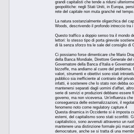
grandi capitalisti che tende a ridursi ulterior
geopolitiche: negli Stati Uniti, in Europa, per
rete del capitale non muta granché nel tempo
La natura sostanzialmente oligarchica del cap
Woods, descrivendo il profondo intreccio tra 
Questo traffico a doppio senso tra il mondo de
lettori: lo stesso tipo di porta girevole sosti
di là senza sforzo tra le sale del consiglio 
Ci possiamo forse dimenticare che Mario Dragh
della Banca Mondiale, Direttore Generale de
Governatore della Banca d’Italia e Governato
bizzeffe, ma andiamo al cuore del problema. Ne
valori, strumenti e obiettivi sono stati introiet
pubblico sia inefficiente al contrario del pri
infatti, è sostenere che lo stato non debba oc
mantenersi separati dagli uomini d’affari, a
serie di servizi e produzioni debbano essere fi
governo, ma non viceversa. Un’influenza che 
conseguenza delle esternalizzazioni, il regola
fenomeno noto come regulatory capture.4
Questa dinamica in Occidente si è imposta con 
esterni, del capitalismo sono stati sconfitti.
capitalistico, sono avvenuti attraverso un ruo
mantenere una distinzione formale più marcata
democrature, anche se si tratta di una membra