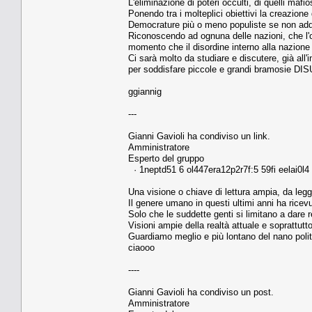
L'eliminazione di poteri occulti, di quelli maf
Ponendo tra i molteplici obiettivi la creazion
Democrature più o meno populiste se non addir
Riconoscendo ad ognuna delle nazioni, che l'ord
momento che il disordine interno alla nazione
Ci sarà molto da studiare e discutere, già all
per soddisfare piccole e grandi bramosie D
ggiannig
---
Gianni Gavioli ha condiviso un link.
Amministratore
Esperto del gruppo
· 1neptd51 6 ol447era12p2r7f:5 59fi eelai0l4
Una visione o chiave di lettura ampia, da legg
Il genere umano in questi ultimi anni ha ricevu
Solo che le suddette genti si limitano a dare ret
Visioni ampie della realtà attuale e soprattut
Guardiamo meglio e più lontano del nano polit
ciaooo
----
Gianni Gavioli ha condiviso un post.
Amministratore