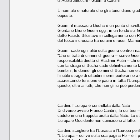
di Adele Sirocchi - Guerri e Cardini
È normale e naturale che gli storici diano giud
opposte.
Guerri: il massacro Bucha è un punto di svolt
Giordano Bruno Guerri oggi, in un fondo sul G
detto Fausto Biloslavo in collegamento con Ret
del fuoco incrociato tra ucraini e russi. Ma non
Guerri: cade ogni alibi sulla guerra contro i na
“Che si tratti di crimini di guerra – scrive G
responsabilità diretta di Vladimir Putin – chi
con la strage di Bucha cade definitivamente la
bambini, le donne, gli uomini di Bucha non erano
l’inutile strage di cittadini inermi porteranno
accrescendo tensione e paura in tutta l’Europ
questo, oltre ai lutti, che non gli si può perdon
Cardini: l’Europa è controllata dalla Nato
Di diverso avviso Franco Cardini, la cui tesi –
caduto in una trappola ordita dalla Nato. Lo st
Europa e Occidente non coincidono affatto.
Cardini: scegliere tra l’Eurasia e l’Europa peri
“L’Europa – scrive sulla sua pagina Fb – è il 