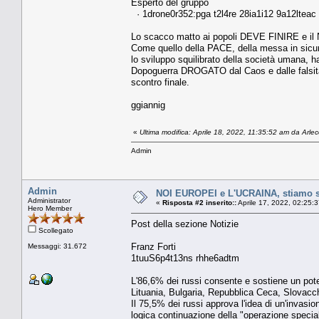
Esperto del gruppo
· 1drone0r352:pga t2l4re 28ia1i12 9a12lteac 
Lo scacco matto ai popoli DEVE FINIRE e il 
Come quello della PACE, della messa in sicu
lo sviluppo squilibrato della società umana, 
Dopoguerra DROGATO dal Caos e dalle falsità de
scontro finale.
ggiannig
«
Ultima modifica: Aprile 18, 2022, 11:35:52 am da Arle
Admin
Admin
NOI EUROPEI e L'UCRAINA, stiamo so
Administrator
«
Risposta #2 inserito::
Aprile 17, 2022, 02:25:
Hero Member
Post della sezione Notizie
Scollegato
Franz Forti
Messaggi: 31.672
1tuuS6p4t13ns rhhe6adtm
L'86,6% dei russi consente e sostiene un poten
Lituania, Bulgaria, Repubblica Ceca, Slovacchi
Il 75,5% dei russi approva l'idea di un'inva
logica continuazione della "operazione special