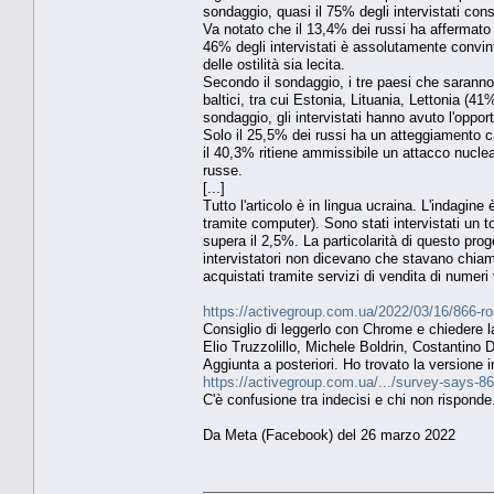
sondaggio, quasi il 75% degli intervistati con
Va notato che il 13,4% dei russi ha affermato d
46% degli intervistati è assolutamente convin
delle ostilità sia lecita.
Secondo il sondaggio, i tre paesi che saranno 
baltici, tra cui Estonia, Lituania, Lettonia (
sondaggio, gli intervistati hanno avuto l'opport
Solo il 25,5% dei russi ha un atteggiamento cat
il 40,3% ritiene ammissibile un attacco nuclea
russe.
[...]
Tutto l'articolo è in lingua ucraina. L'indagin
tramite computer). Sono stati intervistati un to
supera il 2,5%. La particolarità di questo pro
intervistatori non dicevano che stavano chia
acquistati tramite servizi di vendita di numeri v
https://activegroup.com.ua/2022/03/16/866-ro
Consiglio di leggerlo con Chrome e chiedere l
Elio Truzzolillo, Michele Boldrin, Costantino
Aggiunta a posteriori. Ho trovato la versione in 
https://activegroup.com.ua/.../survey-says-86-
C'è confusione tra indecisi e chi non risponde
Da Meta (Facebook) del 26 marzo 2022