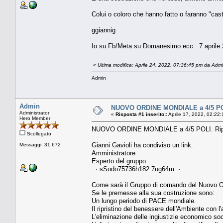
Colui o coloro che hanno fatto o faranno "cast
ggiannig
Io su Fb/Meta su Domanesimo ecc. 7 aprile
«
Ultima modifica: Aprile 24, 2022, 07:36:45 pm da Adm
Admin
Admin
NUOVO ORDINE MONDIALE a 4/5 POLI.
Administrator
«
Risposta #1 inserito::
Aprile 17, 2022, 02:22
Hero Member
NUOVO ORDINE MONDIALE a 4/5 POLI. Ripart
Scollegato
Gianni Gavioli ha condiviso un link.
Messaggi: 31.672
Amministratore
Esperto del gruppo
· sSodo75736h182 7ug64m ·
Come sarà il Gruppo di comando del Nuovo O
Se le premesse alla sua costruzione sono:
Un lungo periodo di PACE mondiale.
Il ripristino del benessere dell'Ambiente con l
L'eliminazione delle ingiustizie economico soc