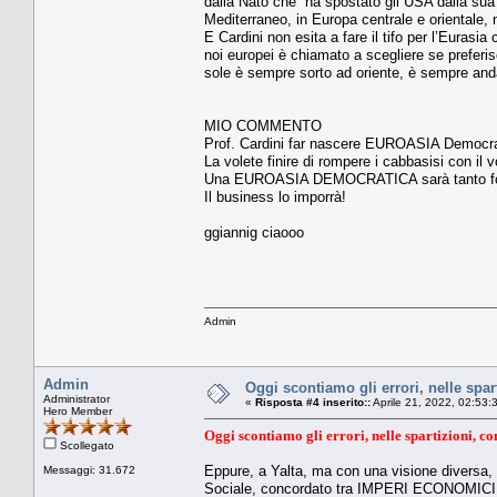
dalla Nato che “ha spostato gli USA dalla sua
Mediterraneo, in Europa centrale e orientale, 
E Cardini non esita a fare il tifo per l’Eurasi
noi europei è chiamato a scegliere se preferisc
sole è sempre sorto ad oriente, è sempre and
MIO COMMENTO
Prof. Cardini far nascere EUROASIA Democrati
La volete finire di rompere i cabbasisi con il
Una EUROASIA DEMOCRATICA sarà tanto forte
Il business lo imporrà!
ggiannig ciaooo
Admin
Admin
Oggi scontiamo gli errori, nelle spar
Administrator
«
Risposta #4 inserito::
Aprile 21, 2022, 02:53:
Hero Member
Oggi scontiamo gli errori, nelle spartizioni, com
Scollegato
Eppure, a Yalta, ma con una visione diversa,
Messaggi: 31.672
Sociale, concordato tra IMPERI ECONOMICI in