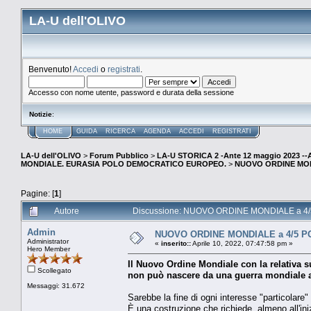
LA-U dell'OLIVO
Benvenuto!
Accedi
o
registrati
.
Accesso con nome utente, password e durata della sessione
Notizie
:
HOME
GUIDA
RICERCA
AGENDA
ACCEDI
REGISTRATI
LA-U dell'OLIVO
>
Forum Pubblico
>
LA-U STORICA 2 -Ante 12 maggio 2023 
MONDIALE. EURASIA POLO DEMOCRATICO EUROPEO.
>
NUOVO ORDINE MONDIA
Pagine: [
1
]
Autore
Discussione: NUOVO ORDINE MONDIALE a 4/5 POL
Admin
NUOVO ORDINE MONDIALE a 4/5 POLI.
Administrator
«
inserito::
Aprile 10, 2022, 07:47:58 pm »
Hero Member
Il Nuovo Ordine Mondiale con la relativa s
Scollegato
non può nascere da una guerra mondiale 
Messaggi: 31.672
Sarebbe la fine di ogni interesse "particolare"
È una costruzione che richiede, almeno all'iniz