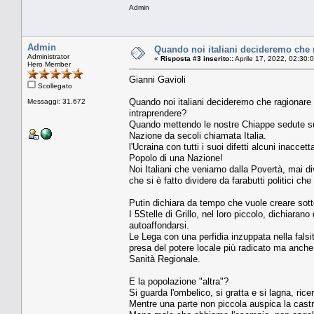
Admin
Admin
Quando noi italiani decideremo che 
Administrator
«
Risposta #3 inserito::
Aprile 17, 2022, 02:30:
Hero Member
Gianni Gavioli
Scollegato
Quando noi italiani decideremo che ragionare 
Messaggi: 31.672
intraprendere?
Quando mettendo le nostre Chiappe sedute su
Nazione da secoli chiamata Italia.
l'Ucraina con tutti i suoi difetti alcuni inacc
Popolo di una Nazione!
Noi Italiani che veniamo dalla Povertà, mai di
che si è fatto dividere da farabutti politici ch
Putin dichiara da tempo che vuole creare sott
I 5Stelle di Grillo, nel loro piccolo, dichiara
autoaffondarsi.
Le Lega con una perfidia inzuppata nella falsi
presa del potere locale più radicato ma anche 
Sanità Regionale.
E la popolazione "altra"?
Si guarda l'ombelico, si gratta e si lagna, ri
Mentre una parte non piccola auspica la castr