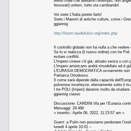
Meno male che abbiamo l'esempio, non angelico
fessurati) unitevi, tutto sta cambiando!
Voi siete L'Italia potete farlo!
Siete i Maestri di antiche culture, come i Greci
ggiannig
http://forum.laudellulivo.org/index.php
Il controllo globale non ha nulla a che vedere
Se lo si realizza (il nuovo ordine) con tre Poli
evitare conflitti.
L'Impero cinese c'è già, attuato senza o con
L'Impero americano andrà rimodellato ed è già 
L'EURASIA DEMOCRATICA ovviamente non sarà 
Patriarca Ortodosso.
Il come sarà dipende dalla capacità dell'Europ
polverose incertezze; eternamente sotto il ri
I tre POLI (Imperi) daranno molto da studiare.
ggiannig ciaooo
Discussione: CARDINI tifa per l’Eurasia cont
Messaggi: 29.490
« inserito:: Aprile 06, 2022, 11:23:57 am »
Guerri: a Putin non possiamo perdonare l’inutil
lunedì 4 aprile 10:01 –