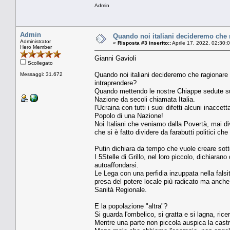
Admin
Admin
Quando noi italiani decideremo che 
Administrator
«
Risposta #3 inserito::
Aprile 17, 2022, 02:30:
Hero Member
Gianni Gavioli
Scollegato
Quando noi italiani decideremo che ragionare 
Messaggi: 31.672
intraprendere?
Quando mettendo le nostre Chiappe sedute su
Nazione da secoli chiamata Italia.
l'Ucraina con tutti i suoi difetti alcuni inacc
Popolo di una Nazione!
Noi Italiani che veniamo dalla Povertà, mai di
che si è fatto dividere da farabutti politici ch
Putin dichiara da tempo che vuole creare sott
I 5Stelle di Grillo, nel loro piccolo, dichiara
autoaffondarsi.
Le Lega con una perfidia inzuppata nella falsi
presa del potere locale più radicato ma anche 
Sanità Regionale.
E la popolazione "altra"?
Si guarda l'ombelico, si gratta e si lagna, ri
Mentre una parte non piccola auspica la castr