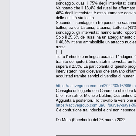
sondaggio, quasi il 75% degli intervistati con
Va notato che il 13,4% dei russi ha affermato d
46% degli intervistati è assolutamente convin
delle ostilità sia lecita.
Secondo il sondaggio, i tre paesi che saranno 
baltici, tra cui Estonia, Lituania, Lettonia (
sondaggio, gli intervistati hanno avuto l'opport
Solo il 25,5% dei russi ha un atteggiamento cat
il 40,3% ritiene ammissibile un attacco nuclea
russe.
[...]
Tutto l'articolo è in lingua ucraina. L'indagin
tramite computer). Sono stati intervistati un to
supera il 2,5%. La particolarità di questo pro
intervistatori non dicevano che stavano chia
acquistati tramite servizi di vendita di numeri v
https://activegroup.com.ua/2022/03/16/866-ro
Consiglio di leggerlo con Chrome e chiedere l
Elio Truzzolillo, Michele Boldrin, Costantino
Aggiunta a posteriori. Ho trovato la versione in 
https://activegroup.com.ua/.../survey-says-86-
C'è confusione tra indecisi e chi non risponde
Da Meta (Facebook) del 26 marzo 2022