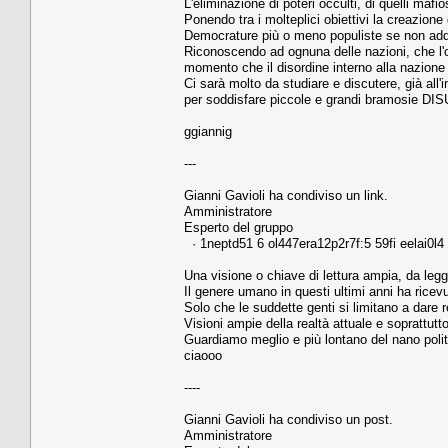
L'eliminazione di poteri occulti, di quelli maf
Ponendo tra i molteplici obiettivi la creazion
Democrature più o meno populiste se non addir
Riconoscendo ad ognuna delle nazioni, che l'ord
momento che il disordine interno alla nazione
Ci sarà molto da studiare e discutere, già all
per soddisfare piccole e grandi bramosie D
ggiannig
---
Gianni Gavioli ha condiviso un link.
Amministratore
Esperto del gruppo
· 1neptd51 6 ol447era12p2r7f:5 59fi eelai0l4
Una visione o chiave di lettura ampia, da legg
Il genere umano in questi ultimi anni ha ricevu
Solo che le suddette genti si limitano a dare ret
Visioni ampie della realtà attuale e soprattut
Guardiamo meglio e più lontano del nano polit
ciaooo
----
Gianni Gavioli ha condiviso un post.
Amministratore