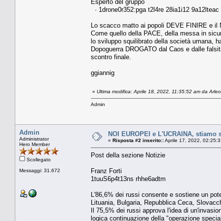
Esperto del gruppo
· 1drone0r352:pga t2l4re 28ia1i12 9a12lteac 
Lo scacco matto ai popoli DEVE FINIRE e il 
Come quello della PACE, della messa in sicu
lo sviluppo squilibrato della società umana, 
Dopoguerra DROGATO dal Caos e dalle falsità de
scontro finale.
ggiannig
«
Ultima modifica: Aprile 18, 2022, 11:35:52 am da Arle
Admin
Admin
NOI EUROPEI e L'UCRAINA, stiamo so
Administrator
«
Risposta #2 inserito::
Aprile 17, 2022, 02:25:
Hero Member
Post della sezione Notizie
Scollegato
Franz Forti
Messaggi: 31.672
1tuuS6p4t13ns rhhe6adtm
L'86,6% dei russi consente e sostiene un poten
Lituania, Bulgaria, Repubblica Ceca, Slovacchi
Il 75,5% dei russi approva l'idea di un'inva
logica continuazione della "operazione special