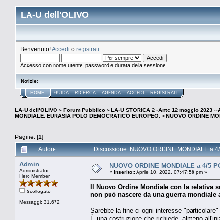
LA-U dell'OLIVO
Benvenuto!
Accedi
o
registrati
.
Accesso con nome utente, password e durata della sessione
Notizie
:
HOME
GUIDA
RICERCA
AGENDA
ACCEDI
REGISTRATI
LA-U dell'OLIVO
>
Forum Pubblico
>
LA-U STORICA 2 -Ante 12 maggio 2023 
MONDIALE. EURASIA POLO DEMOCRATICO EUROPEO.
>
NUOVO ORDINE MONDIA
Pagine: [
1
]
Autore
Discussione: NUOVO ORDINE MONDIALE a 4/5 POL
Admin
NUOVO ORDINE MONDIALE a 4/5 POLI.
Administrator
«
inserito::
Aprile 10, 2022, 07:47:58 pm »
Hero Member
Il Nuovo Ordine Mondiale con la relativa s
Scollegato
non può nascere da una guerra mondiale 
Messaggi: 31.672
Sarebbe la fine di ogni interesse "particolare"
È una costruzione che richiede, almeno all'iniz