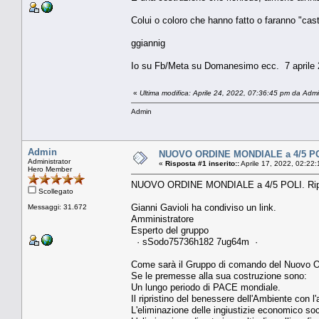
Colui o coloro che hanno fatto o faranno "cast
ggiannig
Io su Fb/Meta su Domanesimo ecc. 7 aprile
«
Ultima modifica: Aprile 24, 2022, 07:36:45 pm da Adm
Admin
Admin
NUOVO ORDINE MONDIALE a 4/5 POLI.
Administrator
«
Risposta #1 inserito::
Aprile 17, 2022, 02:22
Hero Member
NUOVO ORDINE MONDIALE a 4/5 POLI. Ripart
Scollegato
Gianni Gavioli ha condiviso un link.
Messaggi: 31.672
Amministratore
Esperto del gruppo
· sSodo75736h182 7ug64m ·
Come sarà il Gruppo di comando del Nuovo O
Se le premesse alla sua costruzione sono:
Un lungo periodo di PACE mondiale.
Il ripristino del benessere dell'Ambiente con l
L'eliminazione delle ingiustizie economico soc