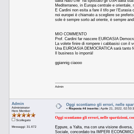
dalla Nato che “ha spostato gli USA dalla sua
Mediterraneo, in Europa centrale e orientale, 
E Cardini non esita a fare il tifo per l’Eurasi
noi europei è chiamato a scegliere se preferisc
sole è sempre sorto ad oriente, è sempre and
MIO COMMENTO
Prof. Cardini far nascere EUROASIA Democrati
La volete finire di rompere i cabbasisi con il
Una EUROASIA DEMOCRATICA sarà tanto forte
Il business lo imporrà!
ggiannig ciaooo
Admin
Admin
Oggi scontiamo gli errori, nelle spar
Administrator
«
Risposta #4 inserito::
Aprile 21, 2022, 02:53:
Hero Member
Oggi scontiamo gli errori, nelle spartizioni, com
Scollegato
Eppure, a Yalta, ma con una visione diversa,
Messaggi: 31.672
Sociale, concordato tra IMPERI ECONOMICI in