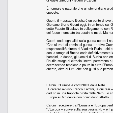
di Adele Sirocchi - Guerri e Cardini
È normale e naturale che gli storici diano giud
opposte.
Guerri: il massacro Bucha è un punto di svolt
Giordano Bruno Guerri oggi, in un fondo sul G
detto Fausto Biloslavo in collegamento con Ret
del fuoco incrociato tra ucraini e russi. Ma non
Guerri: cade ogni alibi sulla guerra contro i na
“Che si tratti di crimini di guerra – scrive G
responsabilità diretta di Vladimir Putin – chi
con la strage di Bucha cade definitivamente la
bambini, le donne, gli uomini di Bucha non erano
l’inutile strage di cittadini inermi porteranno
accrescendo tensione e paura in tutta l’Europ
questo, oltre ai lutti, che non gli si può perdon
Cardini: l’Europa è controllata dalla Nato
Di diverso avviso Franco Cardini, la cui tesi –
caduto in una trappola ordita dalla Nato. Lo st
Europa e Occidente non coincidono affatto.
Cardini: scegliere tra l’Eurasia e l’Europa peri
“L’Europa – scrive sulla sua pagina Fb – è il 