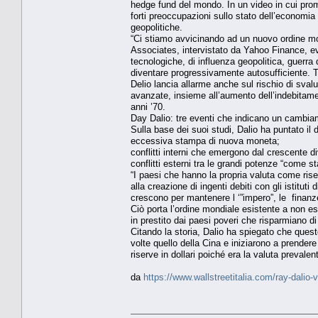
hedge fund del mondo. In un video in cui prom
forti preoccupazioni sullo stato dell’economia g
geopolitiche.
“Ci stiamo avvicinando ad un nuovo ordine mon
Associates, intervistato da Yahoo Finance, evi
tecnologiche, di influenza geopolitica, guerra d
diventare progressivamente autosufficiente. T
Delio lancia allarme anche sul rischio di sval
avanzate, insieme all’aumento dell’indebitame
anni ’70.
Day Dalio: tre eventi che indicano un cambia
Sulla base dei suoi studi, Dalio ha puntato il
eccessiva stampa di nuova moneta;
conflitti interni che emergono dal crescente di
conflitti esterni tra le grandi potenze “come s
“I paesi che hanno la propria valuta come ris
alla creazione di ingenti debiti con gli istitut
crescono per mantenere l ‘”impero”, le finanz
Ciò porta l’ordine mondiale esistente a non ess
in prestito dai paesi poveri che risparmiano 
Citando la storia, Dalio ha spiegato che quest
volte quello della Cina e iniziarono a prendere
riserve in dollari poiché era la valuta prevale
da
https://www.wallstreetitalia.com/ray-dalio