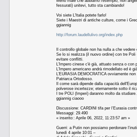
Meno male che abbiamo l'esempio, non angelico
fessurati) unitevi, tutto sta cambiando!
Voi siete L'Italia potete farlo!
Siete i Maestri di antiche culture, come i Greci
ggiannig
http://forum.laudellulivo.org/index.php
Il controllo globale non ha nulla a che vedere
Se lo si realizza (il nuovo ordine) con tre Poli
evitare conflitti.
L'Impero cinese c'è già, attuato senza o con
L'Impero americano andrà rimodellato ed è già 
L'EURASIA DEMOCRATICA ovviamente non sarà 
Patriarca Ortodosso.
Il come sarà dipende dalla capacità dell'Europ
polverose incertezze; eternamente sotto il ri
I tre POLI (Imperi) daranno molto da studiare.
ggiannig ciaooo
Discussione: CARDINI tifa per l’Eurasia cont
Messaggi: 29.490
« inserito:: Aprile 06, 2022, 11:23:57 am »
Guerri: a Putin non possiamo perdonare l’inutil
lunedì 4 aprile 10:01 –