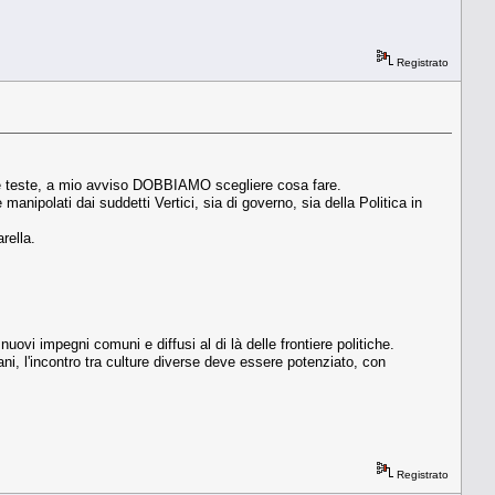
Registrato
stre teste, a mio avviso DOBBIAMO scegliere cosa fare.
anipolati dai suddetti Vertici, sia di governo, sia della Politica in
rella.
ovi impegni comuni e diffusi al di là delle frontiere politiche.
ani, l'incontro tra culture diverse deve essere potenziato, con
Registrato