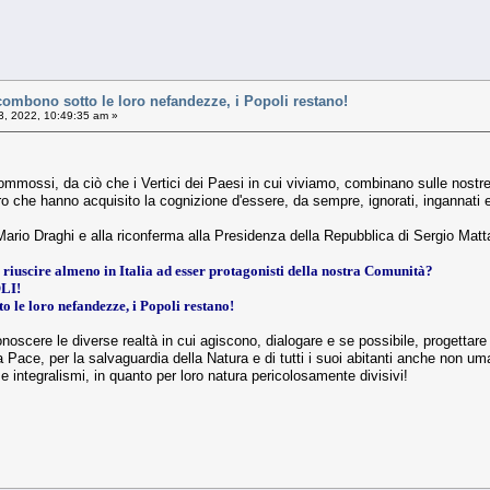
combono sotto le loro nefandezze, i Popoli restano!
, 2022, 10:49:35 am »
 o commossi, da ciò che i Vertici dei Paesi in cui viviamo, combinano sulle no
o che hanno acquisito la cognizione d'essere, da sempre, ignorati, ingannati e m
 Mario Draghi e alla riconferma alla Presidenza della Repubblica di Sergio Matta
di riuscire almeno in Italia ad esser protagonisti della nostra Comunità?
LI!
o le loro nefandezze, i Popoli restano!
cere le diverse realtà in cui agiscono, dialogare e se possibile, progettare nu
la Pace, per la salvaguardia della Natura e di tutti i suoi abitanti anche non um
 e integralismi, in quanto per loro natura pericolosamente divisivi!