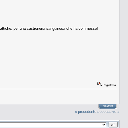
e tattiche, per una castroneria sanguinosa che ha commesso!
Registrato
STAMPA
« precedente
successivo »