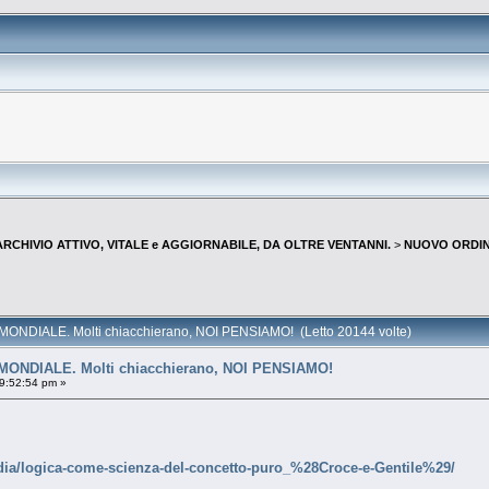
--ARCHIVIO ATTIVO, VITALE e AGGIORNABILE, DA OLTRE VENTANNI.
>
NUOVO ORDIN
NDIALE. Molti chiacchierano, NOI PENSIAMO! (Letto 20144 volte)
NDIALE. Molti chiacchierano, NOI PENSIAMO!
9:52:54 pm »
edia/logica-come-scienza-del-concetto-puro_%28Croce-e-Gentile%29/