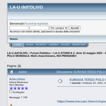
LA-U dell'OLIVO
Benvenuto!
Accedi
o
registrati
.
Accesso con nome utente, password e durata della sessione
Notizie
:
HOME
GUIDA
RICERCA
AGENDA
ACCEDI
REGISTRATI
LA-U dell'OLIVO
>
Forum Pubblico
>
LA-U STORICA 2 -Ante 12 maggio 2023 
POLO MONDIALE. Molti chiacchierano, NOI PENSIAMO!
Pagine: [
1
]
Autore
Discussione: EURASIA TERZO POLO MO
Arlecchino
EURASIA TERZO POLO MO
Global Moderator
«
inserito::
Febbraio 20, 2022, 0
Hero Member
Scollegato
Messaggi: 7.790
https://www.treccani.it/enciclop