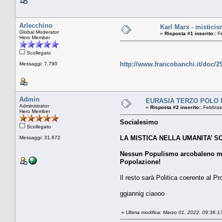
Arlecchino
Karl Marx - misticis
Global Moderator
«
Risposta #1 inserito::
Fe
Hero Member
Scollegato
http://www.francobanchi.it/doc/2
Messaggi: 7.790
Admin
EURASIA TERZO POLO MO
Administrator
«
Risposta #2 inserito::
Febbraio
Hero Member
Socialesimo
Scollegato
LA MISTICA NELLA UMANITA’ SO
Messaggi: 31.672
Nessun Populismo arcobaleno ma s
Popolazione!
Il resto sarà Politica coerente al P
ggiannig ciaooo
«
Ultima modifica: Marzo 01, 2022, 09:36:1