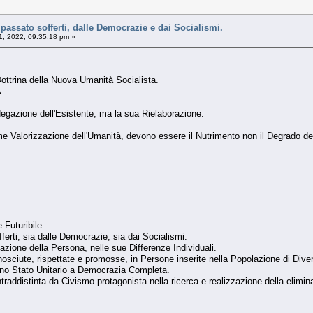
l passato sofferti, dalle Democrazie e dai Socialismi.
, 2022, 09:35:18 pm »
trina della Nuova Umanità Socialista.
.
gazione dell'Esistente, ma la sua Rielaborazione.
me Valorizzazione dell'Umanità, devono essere il Nutrimento non il Degrado del
Futuribile.
fferti, sia dalle Democrazie, sia dai Socialismi.
azione della Persona, nelle sue Differenze Individuali.
conosciute, rispettate e promosse, in Persone inserite nella Popolazione di Diversi
 Uno Stato Unitario a Democrazia Completa.
raddistinta da Civismo protagonista nella ricerca e realizzazione della eliminazi