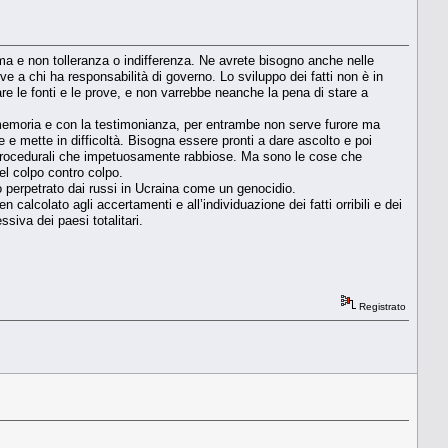
lma e non tolleranza o indifferenza. Ne avrete bisogno anche nelle
ve a chi ha responsabilità di governo. Lo sviluppo dei fatti non è in
re le fonti e le prove, e non varrebbe neanche la pena di stare a
memoria e con la testimonianza, per entrambe non serve furore ma
e e mette in difficoltà. Bisogna essere pronti a dare ascolto e poi
e e procedurali che impetuosamente rabbiose. Ma sono le cose che
el colpo contro colpo.
o perpetrato dai russi in Ucraina come un genocidio.
 calcolato agli accertamenti e all’individuazione dei fatti orribili e dei
ssiva dei paesi totalitari.
Registrato