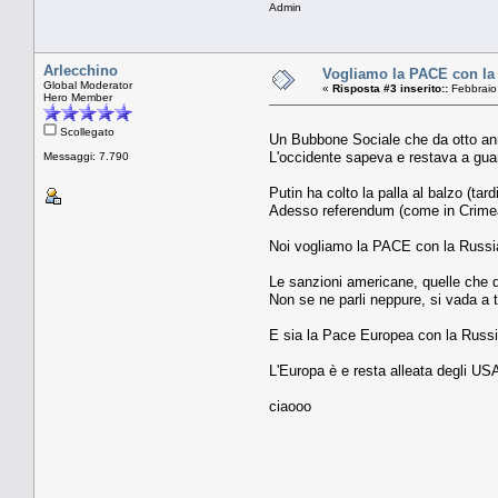
Admin
Arlecchino
Vogliamo la PACE con la R
Global Moderator
«
Risposta #3 inserito::
Febbraio
Hero Member
Scollegato
Un Bubbone Sociale che da otto anni 
L'occidente sapeva e restava a guar
Messaggi: 7.790
Putin ha colto la palla al balzo (tar
Adesso referendum (come in Crimea, 
Noi vogliamo la PACE con la Russi
Le sanzioni americane, quelle che 
Non se ne parli neppure, si vada a tr
E sia la Pace Europea con la Russi
L'Europa è e resta alleata degli US
ciaooo