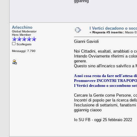
ggiannig
Arlecchino
I Vertici decadono o soc
Global Moderator
«
Risposta #5 inserito::
Marzo 03
Hero Member
Gianni Gavioli
Scollegato
Noi Cittadini, esaltati, arrabbiati
Messaggi: 7.790
Intendo Ovviamente riferirmi a color
genere.
Questo sino all'incarico salvifico a
A noi cosa resta da fare nell'attesa 
Promuovere INCONTRI TRA POPO
I Vertici decadono o soccombono sott
Cercare la Gente come Persone, conos
Incontri di popolo per la ricerca del
l'esclusione di settarismi, fanatismi
ggiannig ciaooo
Io SU FB - oggi 25 febbraio 2022