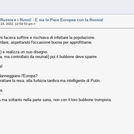
ussia e i Russi! - E sia la Pace Europea con la Russia!
 23, 2022, 12:54:53 pm »
faceva soffrire e rischiava di infettare la popolazione.
dare, aspettando l'occasione buona per approfittarne.
di) e realizza un suo disegno.
ma controllato da neutrali) poi il bubbone deve sparire.
a!
danneggiano l'Europa?
attare la resa, alla furbizia tardiva ma intelligente di Putin.
a.
A ma soltanto nella parte sana, non con il loro bubbone trumpista.