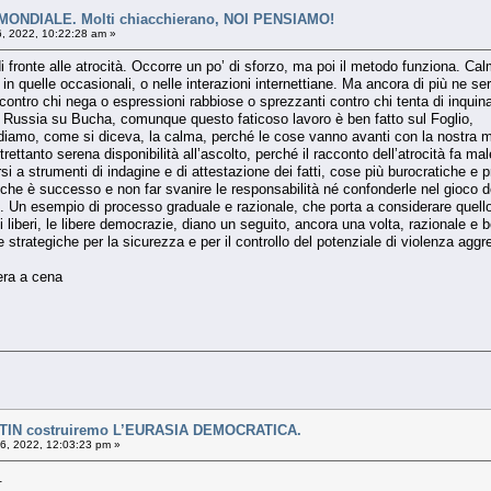
NDIALE. Molti chiacchierano, NOI PENSIAMO!
6, 2022, 10:22:28 am »
i fronte alle atrocità. Occorre un po’ di sforzo, ma poi il metodo funziona. Ca
n quelle occasionali, o nelle interazioni internettiane. Ma ancora di più ne ser
ontro chi nega o espressioni rabbiose o sprezzanti contro chi tenta di inquina
a Russia su Bucha, comunque questo faticoso lavoro è ben fatto sul Foglio,
diamo, come si diceva, la calma, perché le cose vanno avanti con la nostra 
ettanto serena disponibilità all’ascolto, perché il racconto dell’atrocità fa mal
darsi a strumenti di indagine e di attestazione dei fatti, cose più burocratich
che è successo e non far svanire le responsabilità né confonderle nel gioco d
li. Un esempio di processo graduale e razionale, che porta a considerare quell
liberi, le libere democrazie, diano un seguito, ancora una volta, razionale e ben
te strategiche per la sicurezza e per il controllo del potenziale di violenza aggre
sera a cena
TIN costruiremo L’EURASIA DEMOCRATICA.
06, 2022, 12:03:23 pm »
.