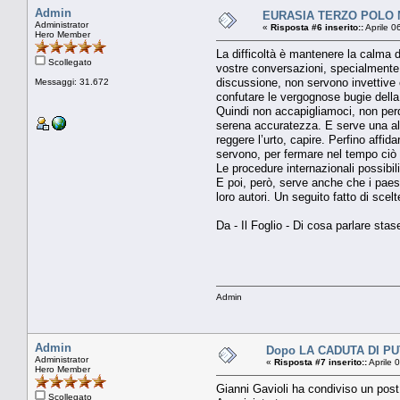
Admin
EURASIA TERZO POLO MO
Administrator
«
Risposta #6 inserito::
Aprile 0
Hero Member
La difficoltà è mantenere la calma d
Scollegato
vostre conversazioni, specialmente i
discussione, non servono invettive c
Messaggi: 31.672
confutare le vergognose bugie dell
Quindi non accapigliamoci, non per
serena accuratezza. E serve una altr
reggere l’urto, capire. Perfino affi
servono, per fermare nel tempo ciò 
Le procedure internazionali possibi
E poi, però, serve anche che i paesi 
loro autori. Un seguito fatto di scel
Da - Il Foglio - Di cosa parlare sta
Admin
Admin
Dopo LA CADUTA DI PU
Administrator
«
Risposta #7 inserito::
Aprile 
Hero Member
Gianni Gavioli ha condiviso un post
Scollegato