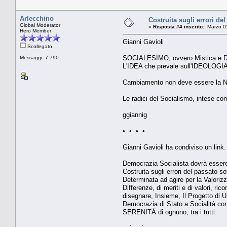
Arlecchino
Costruita sugli errori de
Global Moderator
«
Risposta #4 inserito::
Marzo 01
Hero Member
Gianni Gavioli
Scollegato
SOCIALESIMO, ovvero Mistica e Dot
Messaggi: 7.790
L'IDEA che prevale sull'IDEOLOGIA
Cambiamento non deve essere la Ne
Le radici del Socialismo, intese co
ggiannig
• • • •
Gianni Gavioli ha condiviso un link.
Democrazia Socialista dovrà essere 
Costruita sugli errori del passato so
Determinata ad agire per la Valorizz
Differenze, di meriti e di valori, ri
disegnare, Insieme, Il Progetto di
Democrazia di Stato a Socialità cont
SERENITÀ di ognuno, tra i tutti.