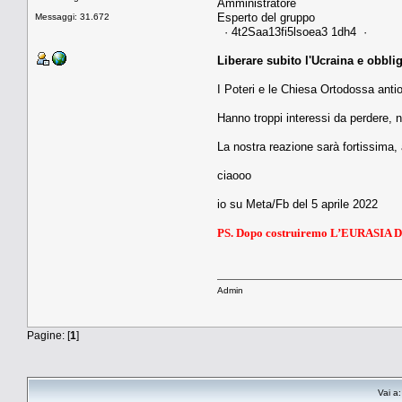
Amministratore
Esperto del gruppo
Messaggi: 31.672
· 4t2Saa13fi5lsoea3 1dh4 ·
Liberare subito l'Ucraina e obbliga
I Poteri e le Chiesa Ortodossa ant
Hanno troppi interessi da perdere, n
La nostra reazione sarà fortissima,
ciaooo
io su Meta/Fb del 5 aprile 2022
PS. Dopo costruiremo L’EURASI
Admin
Pagine: [
1
]
Vai a: