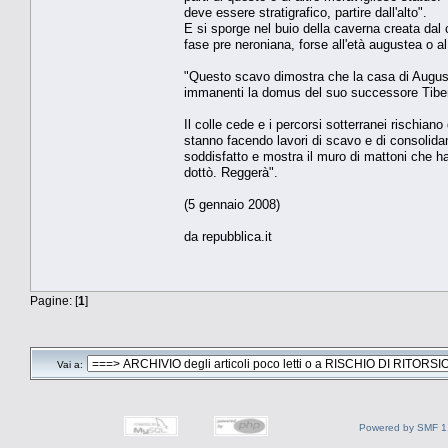
deve essere stratigrafico, partire dall'alto".
E si sporge nel buio della caverna creata dal 
fase pre neroniana, forse all'età augustea o a
"Questo scavo dimostra che la casa di August
immanenti la domus del suo successore Tiberio,
Il colle cede e i percorsi sotterranei rischiano
stanno facendo lavori di scavo e di consolidam
soddisfatto e mostra il muro di mattoni che ha
dottò. Reggerà".
(5 gennaio 2008)
da repubblica.it
Pagine: [
1
]
Vai a:
Powered by SMF 1