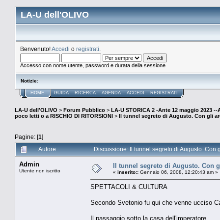
LA-U dell'OLIVO
Benvenuto!
Accedi
o
registrati
.
Accesso con nome utente, password e durata della sessione
Notizie
:
HOME
GUIDA
RICERCA
AGENDA
ACCEDI
REGISTRATI
LA-U dell'OLIVO
>
Forum Pubblico
>
LA-U STORICA 2 -Ante 12 maggio 2023 
poco letti o a RISCHIO DI RITORSIONI
>
Il tunnel segreto di Augusto. Con gli a
Pagine: [
1
]
Autore
Discussione: Il tunnel segreto di Augusto. Con g
Admin
Il tunnel segreto di Augusto. Con g
Utente non iscritto
«
inserito::
Gennaio 06, 2008, 12:20:43 am »
SPETTACOLI & CULTURA
Secondo Svetonio fu qui che venne ucciso Ca
Il passaggio sotto la casa dell'imperatore