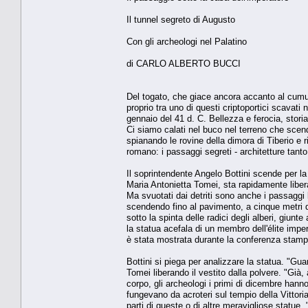
Il tunnel segreto di Augusto
Con gli archeologi nel Palatino
di CARLO ALBERTO BUCCI
Del togato, che giace ancora accanto al cumulo
proprio tra uno di questi criptoportici scavati
gennaio del 41 d. C. Bellezza e ferocia, stori
Ci siamo calati nel buco nel terreno che scend
spianando le rovine della dimora di Tiberio e r
romano: i passaggi segreti - architetture tanto
Il soprintendente Angelo Bottini scende per la
Maria Antonietta Tomei, sta rapidamente liberan
Ma svuotati dai detriti sono anche i passaggi la
scendendo fino al pavimento, a cinque metri dal
sotto la spinta delle radici degli alberi, giunt
la statua acefala di un membro dell'élite impe
è stata mostrata durante la conferenza stampa
Bottini si piega per analizzare la statua. "Gu
Tomei liberando il vestito dalla polvere. "Già
corpo, gli archeologi i primi di dicembre han
fungevano da acroteri sul tempio della Vittoria"
parti di queste o di altre meravigliose statue.