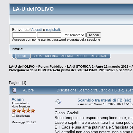
LA-U dell'OLIVO
Benvenuto!
Accedi
o
registrati
.
Accesso con nome utente, password e durata della sessione
Notizie
:
HOME
GUIDA
RICERCA
AGENDA
ACCEDI
REGISTRATI
LA-U dell'OLIVO
>
Forum Pubblico
>
LA-U STORICA 2 -Ante 12 maggio 2023 
Prolegomeni della DEMOCRAZIA prima del SOCIALISMO. 20/02/2022
>
Scambio t
Pagine: [
1
]
Autore
Discussione: Scambio tra utenti di FB (sic) (Let
Admin
Scambio tra utenti di FB (sic)
Administrator
«
inserito::
Marzo 10, 2022, 06:17:51 p
Hero Member
Gianni Gavioli
Scollegato
Sono tempi in cui esporre semplicemente, ma 
Essere capiti male o addirittura fraintesi può 
Messaggi: 31.672
E il Caos è una arma putiniana e Sfascista per
Noi cittadini non abbiamo potere, non siamo risp