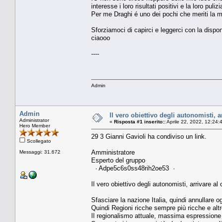
interesse i loro risultati positivi e la loro puli
Per me Draghi é uno dei pochi che meriti la mi
Sforziamoci di capirci e leggerci con la disponi
ciaooo
----
Admin
Admin
Il vero obiettivo degli autonomisti, 
Administrator
«
Risposta #1 inserito::
Aprile 22, 2022, 12:24:
Hero Member
29 3 Gianni Gavioli ha condiviso un link.
Scollegato
Amministratore
Messaggi: 31.672
Esperto del gruppo
· Adpe5c6s0ss48rih2oe53 ·
Il vero obiettivo degli autonomisti, arrivare a
Sfasciare la nazione Italia, quindi annullare og
Quindi Regioni ricche sempre più ricche e altr
Il regionalismo attuale, massima espressione d