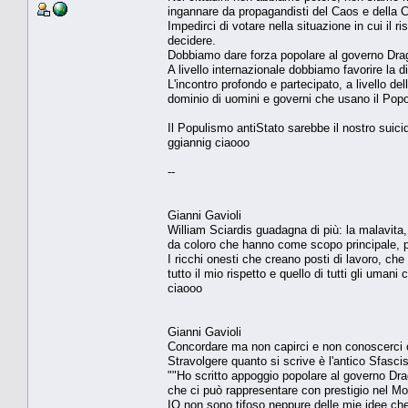
ingannare da propagandisti del Caos e della Ca
Impedirci di votare nella situazione in cui il r
decidere.
Dobbiamo dare forza popolare al governo Dragh
A livello internazionale dobbiamo favorire la 
L'incontro profondo e partecipato, a livello de
dominio di uomini e governi che usano il Pop
Il Populismo antiStato sarebbe il nostro suici
ggiannig ciaooo
--
Gianni Gavioli
William Sciardis guadagna di più: la malavita, 
da coloro che hanno come scopo principale, 
I ricchi onesti che creano posti di lavoro, c
tutto il mio rispetto e quello di tutti gli uman
ciaooo
Gianni Gavioli
Concordare ma non capirci e non conoscerci co
Stravolgere quanto si scrive è l'antico Sfasci
""Ho scritto appoggio popolare al governo Dra
che ci può rappresentare con prestigio nel M
IO non sono tifoso neppure delle mie idee che