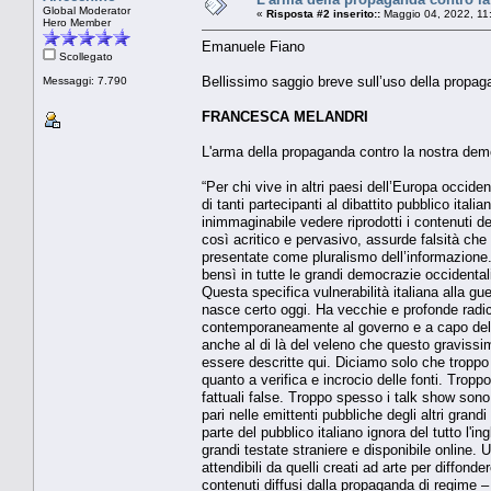
Global Moderator
«
Risposta #2 inserito::
Maggio 04, 2022, 11
Hero Member
Emanuele Fiano
Scollegato
Bellissimo saggio breve sull’uso della propag
Messaggi: 7.790
FRANCESCA MELANDRI
L'arma della propaganda contro la nostra dem
“Per chi vive in altri paesi dell’Europa occid
di tanti partecipanti al dibattito pubblico ita
inimmaginabile vedere riprodotti i contenuti d
così acritico e pervasivo, assurde falsità ch
presentate come pluralismo dell’informazione.
bensì in tutte le grandi democrazie occidentali
Questa specifica vulnerabilità italiana alla 
nasce certo oggi. Ha vecchie e profonde radi
contemporaneamente al governo e a capo del m
anche al di là del veleno che questo gravissi
essere descritte qui. Diciamo solo che tropp
quanto a verifica e incrocio delle fonti. Trop
fattuali false. Troppo spesso i talk show so
pari nelle emittenti pubbliche degli altri gra
parte del pubblico italiano ignora del tutto l'i
grandi testate straniere e disponibile online. U
attendibili da quelli creati ad arte per diffond
contenuti diffusi dalla propaganda di regime