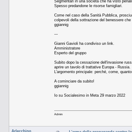
Segmentari in una società che ha visto penalizz
Spesso predandone le risorse famigliari.
Come nel caso della Sanità Pubblica, prosciuga
colpevoli della sottrazione del benessere che
ggiannig
---
Gianni Gavioli ha condiviso un link.
Amministratore
Esperto del gruppo
Subito dopo la cessazione dell'invasione rus
aprire un tavolo di trattative Europa - Russia.
L'argomento principale: perché, come, quanto 
A cominciare da subito!
ggiannig
Io su Socialesimo in Meta 29 marzo 2022
Admin
Arlecchino
L'arma della propaganda contro la