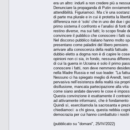
era un altro: indurli a non credere più a nessu
Denunciare la propaganda di Putin ovviamente 
attendibilità. Figuriamoci. Ma c’è una sostanz
di parte ma plurale e in cui è protetta la liber
differenza non è ‘solo’ che in uno dei due i 
primo sistema il confronto e l’analisi di fonti
restino diverse, ma sui fatti; lo scopo finale 
convincere il pubblico che conoscere i fatti si
Nel discorso pubblico italiano hanno molto spa
presentano come paladini del libero pensiero
arrivare alla conoscenza della realtà fattuale.
dubbio eletto a dogma non è di capire le cose 
opinioni non ci sia, in fondo, nessuna differen
di cui la guerra in Ucraina è solo il primo pas
conoscere i fatti, non deve nemmeno desiderar
nella Madre Russia e nel suo leader. ”La fattua
Nessuno ci ha spiegato meglio di Arendt, test
pervasiva nell’esistenza della realtà sia propr
disillusione, mancata partecipazione alla vit
come siano andate davvero le cose è impossib
Questa convinzione è esattamente il contrario 
ad attivamente informarsi, che è fondamento 
Quindi sì, esercitiamola la sacrosanta e pre
chiediamoci: a chi giova, questa nebbia cogniti
democrazia per cui hanno combattuto i nostri p
(pubblicato su "domani", 25/IV/2022)