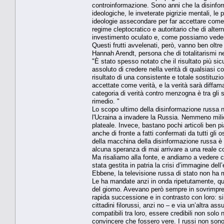
controinformazione. Sono anni che la disinform
ideologiche, le inveterate pigrizie mentali, le
ideologie assecondare per far accettare come "an
regime cleptocratico e autoritario che di alter
investimento oculato e, come possiamo vedere 
Questi frutti avvelenati, però, vanno ben oltre 
Hannah Arendt, persona che di totalitarismi n
"È stato spesso notato che il risultato più sicu
assoluto di credere nella verità di qualsiasi c
risultato di una consistente e totale sostitu
accettate come verità, e la verità sarà diff
categoria di verità contro menzogna è tra gli 
rimedio. "
Lo scopo ultimo della disinformazione russa no
l'Ucraina a invadere la Russia. Nemmeno milioni
plateale. Invece, bastano pochi articoli ben p
anche di fronte a fatti confermati da tutti gli
della macchina della disinformazione russa è 
alcuna speranza di mai arrivare a una reale c
Ma risaliamo alla fonte, e andiamo a vedere
stata gestita in patria la crisi d’immagine de
Ebbene, la televisione russa di stato non ha m
Le ha mandate anzi in onda ripetutamente, qua
del giorno. Avevano però sempre in sovrimpre
rapida successione e in contrasto con loro: si
cittadini filorussi, anzi no – e via un’altr
compatibili tra loro, essere credibili non solo
convincere che fossero vere. I russi non sono