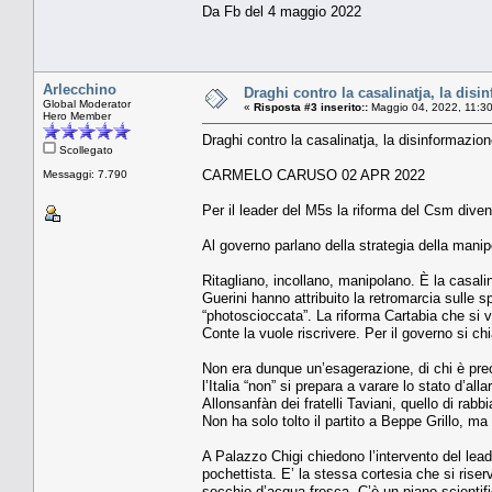
Da Fb del 4 maggio 2022
Arlecchino
Draghi contro la casalinatja, la disin
Global Moderator
«
Risposta #3 inserito::
Maggio 04, 2022, 11:3
Hero Member
Draghi contro la casalinatja, la disinformazion
Scollegato
CARMELO CARUSO 02 APR 2022
Messaggi: 7.790
Per il leader del M5s la riforma del Csm diven
Al governo parlano della strategia della mani
Ritagliano, incollano, manipolano. È la casali
Guerini hanno attribuito la retromarcia sulle s
“photoscioccata”. La riforma Cartabia che s
Conte la vuole riscrivere. Per il governo si c
Non era dunque un’esagerazione, di chi è preo
l’Italia “non” si prepara a varare lo stato d’a
Allonsanfàn dei fratelli Taviani, quello di rabbi
Non ha solo tolto il partito a Beppe Grillo, ma
A Palazzo Chigi chiedono l’intervento del lead
pochettista. E’ la stessa cortesia che si riserv
secchio d’acqua fresca. C’è un piano scientifi