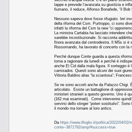
tappe e prevede l’avanzata su giustizia e infl
fiumano, il reduce, Alfonso Bonafede, “il Bob 
Nessuno sapeva dove fosse rifugiato. Ieri inv
della riforma del Csm. Purtroppo, ci sono diversi
infatti la riforma del Csm la new “ci opporremo
La ministra Cartabia ha lasciato intendere che
sarebbe incostituzionale. Si racconta addiritt
finora avanzata dal centrodestra. Il M5s si è 
Rossomando, ha lavorato di concerto con la 
Perché dunque Conte guarda a questa riforma 
torna a ragionare da lunedì e perché è indispe
anche El Cid dalla mala figura. Il sorteggio è
camisados. Questi sono alcuni dei suoi giurecon
Vittoria Baldino alias “la sciantosa”; Francesc
Se ne sono accorti anche da Palazzo Chigi. È
articolato. Esiste un battaglione di oppressio
ministeri stranieri a questo governo. Uno è que
(162 mai esaminati). Come intervenire quindi?
servirsi dello stinger “poteri sostitutivi”. S
il mondo ma tornare al loro antico.
Da
https://www.ilfoglio.it/politica/2022/04/02/
conte--3871792/amp/#success=true