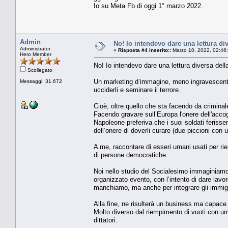
Io su Meta Fb di oggi 1° marzo 2022.
Admin
No! Io intendevo dare una lettura div
Administrator
«
Risposta #4 inserito::
Marzo 10, 2022, 02:46
Hero Member
No! Io intendevo dare una lettura diversa della
Scollegato
Un marketing d’immagine, meno ingravescente (
Messaggi: 31.672
ucciderli e seminare il terrore.
Cioè, oltre quello che sta facendo da criminal
Facendo gravare sull’Europa l'onere dell'accogl
Napoleone preferiva che i suoi soldati ferisser
dell’onere di doverli curare (due piccioni con 
A me, raccontare di esseri umani usati per r
di persone democratiche.
Noi nello studio del Socialesimo immaginiamo
organizzato evento, con l’intento di dare lav
manchiamo, ma anche per integrare gli immigrat
Alla fine, ne risulterà un business ma capace d
Molto diverso dal riempimento di vuoti con uman
dittatori.