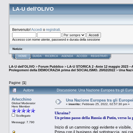
LA-U dell'OLIVO
Benvenuto!
Accedi
o
registrati
.
Accesso con nome utente, password e durata della sessione
Notizie
:
HOME
GUIDA
RICERCA
AGENDA
ACCEDI
REGISTRATI
LA-U dell'OLIVO
>
Forum Pubblico
>
LA-U STORICA 2 -Ante 12 maggio 2023 
Prolegomeni della DEMOCRAZIA prima del SOCIALISMO. 20/02/2022
>
Una Nazi
Pagine: [
1
]
Autore
Discussione: Una Nazione Europea tra gli Euro
Arlecchino
Una Nazione Europea tra gli Europe
Global Moderator
«
inserito::
Febbraio 25, 2022, 02:57:30 pm »
Hero Member
Ukraina?
Scollegato
Un primo passo della Russia di Putin, verso la 
Messaggi: 7.790
Inizio di un cammino oggi evidente e visibile,
Prima con il business del sottotraccia, poi con 