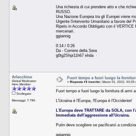
Una richiesta di cui prendere atto e che ric
RUSSO.
Una Nazione Europea tra gli Europei viene 
Urgente l'intervento Umanitario a favore del 
Ripeto in Accordo Obbligato con il VERTICE R
mercenari.
ggiannig
0:14 / 0:26
Da - Corriere della Sera
g0tg2Shpi11h67 ehda ·
Arlecchino
Fuori tempo e fuori luogo la fornitur
Global Moderator
«
Risposta #3 inserito::
Marzo 01, 2022, 03:35:
Hero Member
Fuori tempo e fuori luogo la fornitura di armi a
Scollegato
L'Ucraina é l'Europa, l'Europa è l'Occidente!
Messaggi: 7.790
L'Europa deve TRATTARE da SOLA, con l'app
Immediata dell'aggressione all'Ucraina.
Putin deve scegliere se pacificarsi a condizio
ggiannig