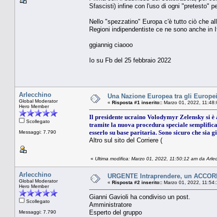
Sfascisti) infine con l'uso di ogni "pretesto" p
Nello "spezzatino" Europa c'è tutto ciò che 
Regioni indipendentiste ce ne sono anche in It
ggiannig ciaooo
Io su Fb del 25 febbraio 2022
Arlecchino
Una Nazione Europea tra gli Europe
Global Moderator
«
Risposta #1 inserito::
Marzo 01, 2022, 11:48
Hero Member
Il presidente ucraino Volodymyr Zelensky si è
Scollegato
tramite la nuova procedura speciale semplificata
esserlo su base paritaria. Sono sicuro che sia 
Messaggi: 7.790
Altro sul sito del Corriere (
«
Ultima modifica: Marzo 01, 2022, 11:50:12 am da Arle
Arlecchino
URGENTE Intraprendere, un ACCOR
Global Moderator
«
Risposta #2 inserito::
Marzo 01, 2022, 11:54
Hero Member
Gianni Gavioli ha condiviso un post.
Scollegato
Amministratore
Esperto del gruppo
Messaggi: 7.790