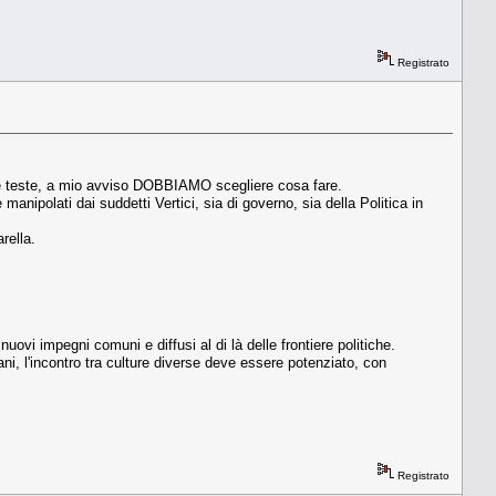
Registrato
stre teste, a mio avviso DOBBIAMO scegliere cosa fare.
anipolati dai suddetti Vertici, sia di governo, sia della Politica in
rella.
ovi impegni comuni e diffusi al di là delle frontiere politiche.
ani, l'incontro tra culture diverse deve essere potenziato, con
Registrato