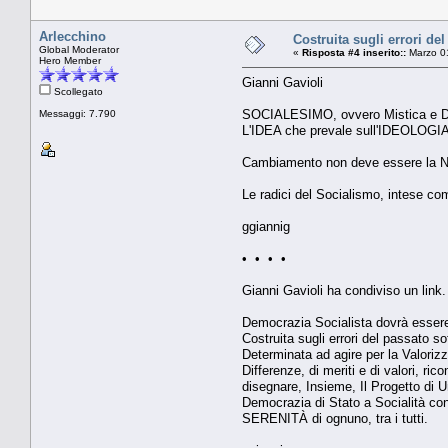
Arlecchino
Costruita sugli errori de
Global Moderator
«
Risposta #4 inserito::
Marzo 01
Hero Member
Gianni Gavioli
Scollegato
SOCIALESIMO, ovvero Mistica e Dot
Messaggi: 7.790
L'IDEA che prevale sull'IDEOLOGIA
Cambiamento non deve essere la Ne
Le radici del Socialismo, intese co
ggiannig
• • • •
Gianni Gavioli ha condiviso un link.
Democrazia Socialista dovrà essere 
Costruita sugli errori del passato so
Determinata ad agire per la Valorizz
Differenze, di meriti e di valori, ri
disegnare, Insieme, Il Progetto di
Democrazia di Stato a Socialità cont
SERENITÀ di ognuno, tra i tutti.