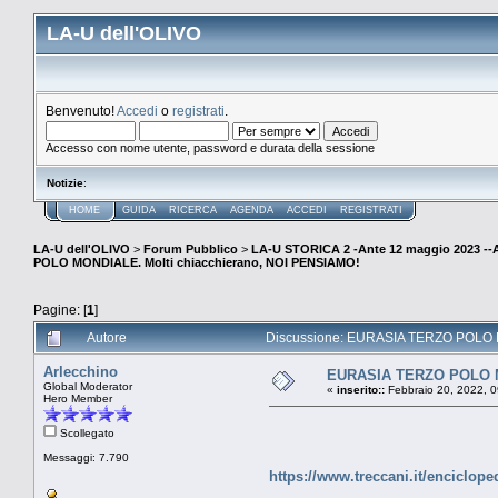
LA-U dell'OLIVO
Benvenuto!
Accedi
o
registrati
.
Accesso con nome utente, password e durata della sessione
Notizie
:
HOME
GUIDA
RICERCA
AGENDA
ACCEDI
REGISTRATI
LA-U dell'OLIVO
>
Forum Pubblico
>
LA-U STORICA 2 -Ante 12 maggio 2023 
POLO MONDIALE. Molti chiacchierano, NOI PENSIAMO!
Pagine: [
1
]
Autore
Discussione: EURASIA TERZO POLO MO
Arlecchino
EURASIA TERZO POLO MO
Global Moderator
«
inserito::
Febbraio 20, 2022, 0
Hero Member
Scollegato
Messaggi: 7.790
https://www.treccani.it/enciclop