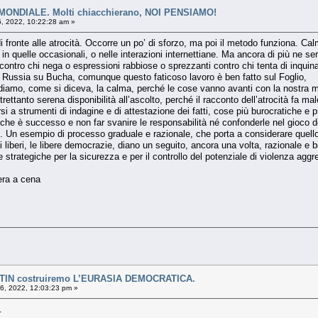
NDIALE. Molti chiacchierano, NOI PENSIAMO!
6, 2022, 10:22:28 am »
i fronte alle atrocità. Occorre un po’ di sforzo, ma poi il metodo funziona. Ca
n quelle occasionali, o nelle interazioni internettiane. Ma ancora di più ne ser
ontro chi nega o espressioni rabbiose o sprezzanti contro chi tenta di inquina
a Russia su Bucha, comunque questo faticoso lavoro è ben fatto sul Foglio,
diamo, come si diceva, la calma, perché le cose vanno avanti con la nostra 
ettanto serena disponibilità all’ascolto, perché il racconto dell’atrocità fa mal
darsi a strumenti di indagine e di attestazione dei fatti, cose più burocratich
che è successo e non far svanire le responsabilità né confonderle nel gioco d
li. Un esempio di processo graduale e razionale, che porta a considerare quell
liberi, le libere democrazie, diano un seguito, ancora una volta, razionale e ben
te strategiche per la sicurezza e per il controllo del potenziale di violenza aggre
sera a cena
TIN costruiremo L’EURASIA DEMOCRATICA.
06, 2022, 12:03:23 pm »
.