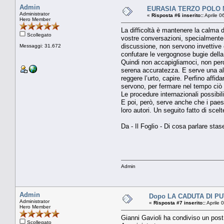
Admin
EURASIA TERZO POLO MO
Administrator
«
Risposta #6 inserito::
Aprile 0
Hero Member
La difficoltà è mantenere la calma d
Scollegato
vostre conversazioni, specialmente i
discussione, non servono invettive c
Messaggi: 31.672
confutare le vergognose bugie dell
Quindi non accapigliamoci, non per
serena accuratezza. E serve una altr
reggere l’urto, capire. Perfino affi
servono, per fermare nel tempo ciò 
Le procedure internazionali possibi
E poi, però, serve anche che i paesi 
loro autori. Un seguito fatto di scel
Da - Il Foglio - Di cosa parlare sta
Admin
Admin
Dopo LA CADUTA DI PU
Administrator
«
Risposta #7 inserito::
Aprile 
Hero Member
Gianni Gavioli ha condiviso un post
Scollegato