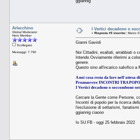
ggiannig
Arlecchino
I Vertici decadono o soc
Global Moderator
«
Risposta #5 inserito::
Marzo 03
Hero Member
Gianni Gavioli
Scollegato
Noi Cittadini, esaltati, arrabbiati
Messaggi: 7.790
Intendo Ovviamente riferirmi a color
genere.
Questo sino all'incarico salvifico a
A noi cosa resta da fare nell'attesa 
Promuovere INCONTRI TRA POPO
I Vertici decadono o soccombono sott
Cercare la Gente come Persone, conos
Incontri di popolo per la ricerca del
l'esclusione di settarismi, fanatismi
ggiannig ciaooo
Io SU FB - oggi 25 febbraio 2022