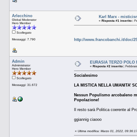
Arlecchino
Karl Marx - misticis
Global Moderator
«
Risposta #1 inserito::
Fe
Hero Member
Scollegato
http://www.francobanchi.it/doc/2
Messaggi: 7.790
Admin
EURASIA TERZO POLO MO
Administrator
«
Risposta #2 inserito::
Febbraio
Hero Member
Socialesimo
Scollegato
LA MISTICA NELLA UMANITA’ SO
Messaggi: 31.672
Nessun Populismo arcobaleno ma s
Popolazione!
Il resto sarà Politica coerente al P
ggiannig ciaooo
«
Ultima modifica: Marzo 01, 2022, 09:36:1