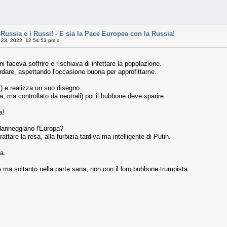
ussia e i Russi! - E sia la Pace Europea con la Russia!
 23, 2022, 12:54:53 pm »
faceva soffrire e rischiava di infettare la popolazione.
dare, aspettando l'occasione buona per approfittarne.
di) e realizza un suo disegno.
ma controllato da neutrali) poi il bubbone deve sparire.
a!
danneggiano l'Europa?
attare la resa, alla furbizia tardiva ma intelligente di Putin.
a.
A ma soltanto nella parte sana, non con il loro bubbone trumpista.