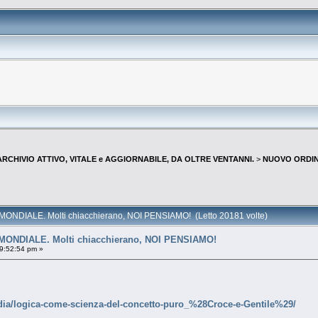
--ARCHIVIO ATTIVO, VITALE e AGGIORNABILE, DA OLTRE VENTANNI.
>
NUOVO ORDIN
NDIALE. Molti chiacchierano, NOI PENSIAMO! (Letto 20181 volte)
NDIALE. Molti chiacchierano, NOI PENSIAMO!
9:52:54 pm »
edia/logica-come-scienza-del-concetto-puro_%28Croce-e-Gentile%29/