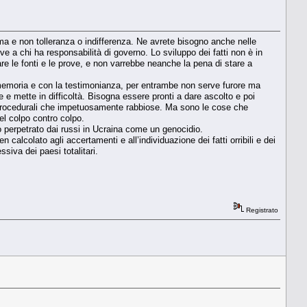
lma e non tolleranza o indifferenza. Ne avrete bisogno anche nelle
ve a chi ha responsabilità di governo. Lo sviluppo dei fatti non è in
re le fonti e le prove, e non varrebbe neanche la pena di stare a
memoria e con la testimonianza, per entrambe non serve furore ma
e e mette in difficoltà. Bisogna essere pronti a dare ascolto e poi
e e procedurali che impetuosamente rabbiose. Ma sono le cose che
el colpo contro colpo.
o perpetrato dai russi in Ucraina come un genocidio.
 calcolato agli accertamenti e all’individuazione dei fatti orribili e dei
ssiva dei paesi totalitari.
Registrato