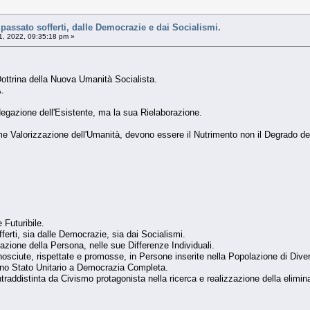
l passato sofferti, dalle Democrazie e dai Socialismi.
, 2022, 09:35:18 pm »
trina della Nuova Umanità Socialista.
.
gazione dell'Esistente, ma la sua Rielaborazione.
me Valorizzazione dell'Umanità, devono essere il Nutrimento non il Degrado del
Futuribile.
fferti, sia dalle Democrazie, sia dai Socialismi.
azione della Persona, nelle sue Differenze Individuali.
conosciute, rispettate e promosse, in Persone inserite nella Popolazione di Diversi
 Uno Stato Unitario a Democrazia Completa.
raddistinta da Civismo protagonista nella ricerca e realizzazione della eliminazi