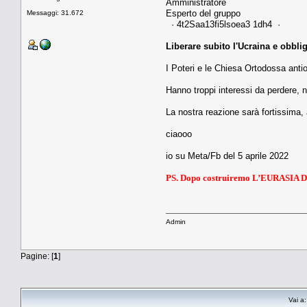
Amministratore
Esperto del gruppo
Messaggi: 31.672
· 4t2Saa13fi5lsoea3 1dh4 ·
Liberare subito l'Ucraina e obbliga
I Poteri e le Chiesa Ortodossa ant
Hanno troppi interessi da perdere, n
La nostra reazione sarà fortissima,
ciaooo
io su Meta/Fb del 5 aprile 2022
PS. Dopo costruiremo L’EURASI
Admin
Pagine: [
1
]
Vai a: