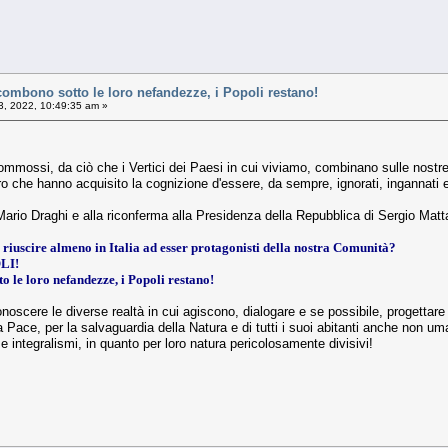
combono sotto le loro nefandezze, i Popoli restano!
, 2022, 10:49:35 am »
 o commossi, da ciò che i Vertici dei Paesi in cui viviamo, combinano sulle no
o che hanno acquisito la cognizione d'essere, da sempre, ignorati, ingannati e m
 Mario Draghi e alla riconferma alla Presidenza della Repubblica di Sergio Matta
di riuscire almeno in Italia ad esser protagonisti della nostra Comunità?
LI!
o le loro nefandezze, i Popoli restano!
cere le diverse realtà in cui agiscono, dialogare e se possibile, progettare nu
la Pace, per la salvaguardia della Natura e di tutti i suoi abitanti anche non um
 e integralismi, in quanto per loro natura pericolosamente divisivi!