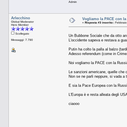
Admin
Arlecchino
Vogliamo la PACE con la R
Global Moderator
«
Risposta #3 inserito::
Febbraio
Hero Member
Scollegato
Un Bubbone Sociale che da otto anni 
L'occidente sapeva e restava a guar
Messaggi: 7.790
Putin ha colto la palla al balzo (tar
Adesso referendum (come in Crimea, 
Noi vogliamo la PACE con la Russi
Le sanzioni americane, quelle che 
Non se ne parli neppure, si vada a tr
E sia la Pace Europea con la Russi
L'Europa è e resta alleata degli US
ciaooo