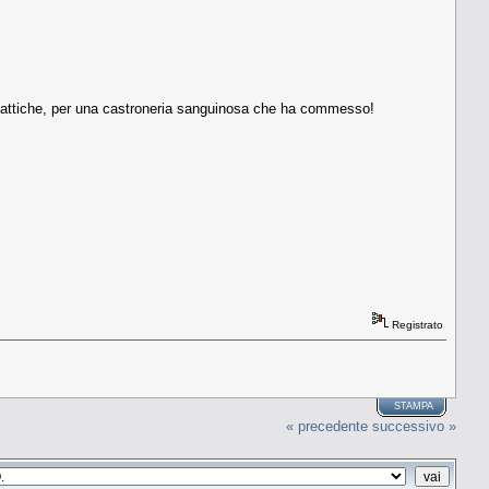
e tattiche, per una castroneria sanguinosa che ha commesso!
Registrato
STAMPA
« precedente
successivo »