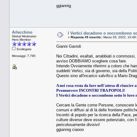
ggiannig
Arlecchino
I Vertici decadono o soccombono sot
Global Moderator
«
Risposta #5 inserito::
Marzo 03, 2022, 10:49
Hero Member
Gianni Gavioli
Scollegato
Noi Cittadini, esaltati, arrabbiati o commossi,
Messaggi: 7.790
avviso DOBBIAMO scegliere cosa fare.
Intendo Ovviamente riferirmi a coloro che hann
suddetti Vertici, sia di governo, sia della Polit
Questo sino all'incarico salvifico a Mario Dra
A noi cosa resta da fare nell'attesa di riuscire
Promuovere INCONTRI TRA POPOLI!
I Vertici decadono o soccombono sotto le loro n
Cercare la Gente come Persone, conoscere le d
comuni e diffusi al di là delle frontiere politich
Incontri di popolo per la ricerca della Pace, pe
culture diverse deve essere potenziato, con l'e
pericolosamente divisivi!
ggiannig ciaooo