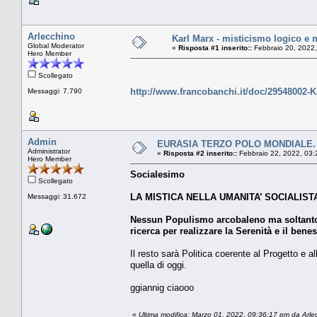
Arlecchino
Karl Marx - misticismo logico e m
Global Moderator
«
Risposta #1 inserito::
Febbraio 20, 2022,
Hero Member
Scollegato
http://www.francobanchi.it/doc/29548002-K
Messaggi: 7.790
Admin
EURASIA TERZO POLO MONDIALE. Mo
Administrator
«
Risposta #2 inserito::
Febbraio 22, 2022, 03:
Hero Member
Socialesimo
Scollegato
LA MISTICA NELLA UMANITA’ SOCIALIST
Messaggi: 31.672
Nessun Populismo arcobaleno ma soltanto 
ricerca per realizzare la Serenità e il ben
Il resto sarà Politica coerente al Progetto e 
quella di oggi.
ggiannig ciaooo
«
Ultima modifica: Marzo 01, 2022, 09:36:17 pm da Arle