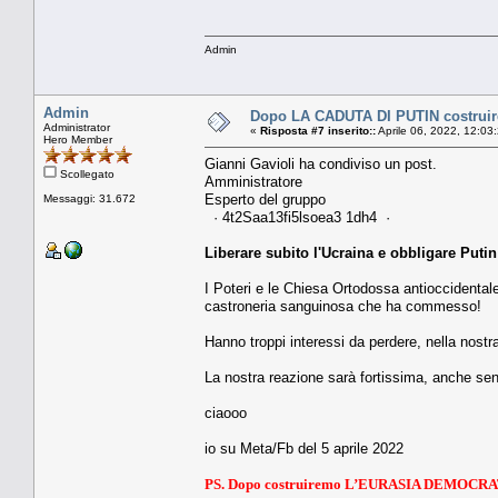
Admin
Admin
Dopo LA CADUTA DI PUTIN costru
Administrator
«
Risposta #7 inserito::
Aprile 06, 2022, 12:03
Hero Member
Gianni Gavioli ha condiviso un post.
Scollegato
Amministratore
Esperto del gruppo
Messaggi: 31.672
· 4t2Saa13fi5lsoea3 1dh4 ·
Liberare subito l'Ucraina e obbligare Putin a
I Poteri e le Chiesa Ortodossa antioccidental
castroneria sanguinosa che ha commesso!
Hanno troppi interessi da perdere, nella nostr
La nostra reazione sarà fortissima, anche sen
ciaooo
io su Meta/Fb del 5 aprile 2022
PS. Dopo costruiremo L’EURASIA DEMOCR