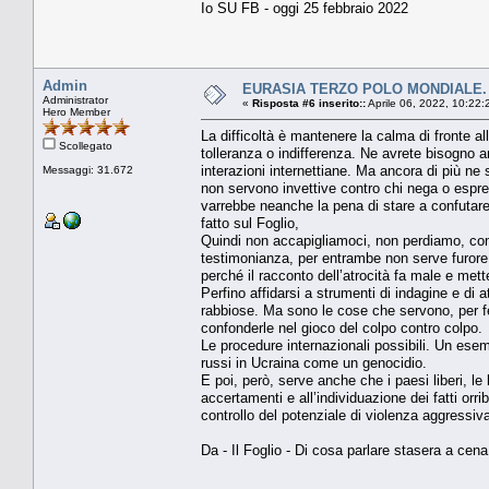
Io SU FB - oggi 25 febbraio 2022
Admin
EURASIA TERZO POLO MONDIALE. Mo
Administrator
«
Risposta #6 inserito::
Aprile 06, 2022, 10:22:
Hero Member
La difficoltà è mantenere la calma di fronte a
Scollegato
tolleranza o indifferenza. Ne avrete bisogno a
interazioni internettiane. Ma ancora di più ne 
Messaggi: 31.672
non servono invettive contro chi nega o espres
varrebbe neanche la pena di stare a confutar
fatto sul Foglio,
Quindi non accapigliamoci, non perdiamo, com
testimonianza, per entrambe non serve furore 
perché il racconto dell’atrocità fa male e mette
Perfino affidarsi a strumenti di indagine e di
rabbiose. Ma sono le cose che servono, per f
confonderle nel gioco del colpo contro colpo.
Le procedure internazionali possibili. Un esem
russi in Ucraina come un genocidio.
E poi, però, serve anche che i paesi liberi, le
accertamenti e all’individuazione dei fatti orrib
controllo del potenziale di violenza aggressiva 
Da - Il Foglio - Di cosa parlare stasera a cena