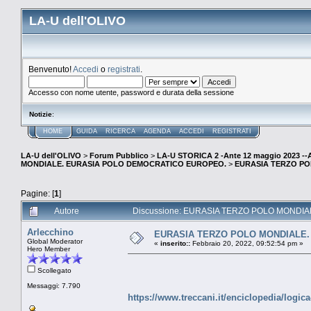
LA-U dell'OLIVO
Benvenuto!
Accedi
o
registrati
.
Accesso con nome utente, password e durata della sessione
Notizie
:
HOME
GUIDA
RICERCA
AGENDA
ACCEDI
REGISTRATI
LA-U dell'OLIVO
>
Forum Pubblico
>
LA-U STORICA 2 -Ante 12 maggio 2023 
MONDIALE. EURASIA POLO DEMOCRATICO EUROPEO.
>
EURASIA TERZO POL
Pagine: [
1
]
Autore
Discussione: EURASIA TERZO POLO MONDIALE. 
Arlecchino
EURASIA TERZO POLO MONDIALE. Mo
Global Moderator
«
inserito::
Febbraio 20, 2022, 09:52:54 pm »
Hero Member
Scollegato
Messaggi: 7.790
https://www.treccani.it/enciclopedia/logi