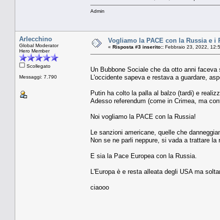
Admin
Arlecchino
Vogliamo la PACE con la Russia e i R
Global Moderator
«
Risposta #3 inserito::
Febbraio 23, 2022, 12:
Hero Member
Scollegato
Un Bubbone Sociale che da otto anni faceva sof
L'occidente sapeva e restava a guardare, aspe
Messaggi: 7.790
Putin ha colto la palla al balzo (tardi) e reali
Adesso referendum (come in Crimea, ma control
Noi vogliamo la PACE con la Russia!
Le sanzioni americane, quelle che danneggia
Non se ne parli neppure, si vada a trattare la r
E sia la Pace Europea con la Russia.
L'Europa è e resta alleata degli USA ma solta
ciaooo