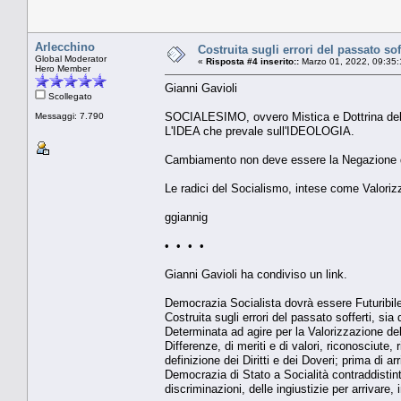
Arlecchino
Costruita sugli errori del passato so
Global Moderator
«
Risposta #4 inserito::
Marzo 01, 2022, 09:35:
Hero Member
Gianni Gavioli
Scollegato
SOCIALESIMO, ovvero Mistica e Dottrina del
Messaggi: 7.790
L'IDEA che prevale sull'IDEOLOGIA.
Cambiamento non deve essere la Negazione de
Le radici del Socialismo, intese come Valoriz
ggiannig
• • • •
Gianni Gavioli ha condiviso un link.
Democrazia Socialista dovrà essere Futuribil
Costruita sugli errori del passato sofferti, si
Determinata ad agire per la Valorizzazione del
Differenze, di meriti e di valori, riconosciute,
definizione dei Diritti e dei Doveri; prima di
Democrazia di Stato a Socialità contraddistint
discriminazioni, delle ingiustizie per arrivare