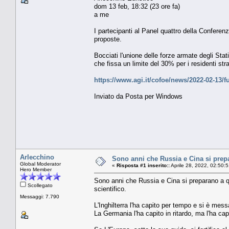
dom 13 feb, 18:32 (23 ore fa)
a me
I partecipanti al Panel quattro della Confere
proposte.
Bocciati l'unione delle forze armate degli Stati
che fissa un limite del 30% per i residenti stran
https://www.agi.it/cofoe/news/2022-02-13/f
Inviato da Posta per Windows
Arlecchino
Sono anni che Russia e Cina si prep
Global Moderator
«
Risposta #1 inserito::
Aprile 28, 2022, 02:50:
Hero Member
Sono anni che Russia e Cina si preparano a qu
Scollegato
scientifico.
Messaggi: 7.790
L'Inghilterra l'ha capito per tempo e si è mes
La Germania l'ha capito in ritardo, ma l'ha c