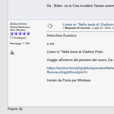
Da - Biden: se la Cina invaderà Taiwan usere
Arlecchino
Listen to "Nella testa di Vladimir
Global Moderator
«
Risposta #3 inserito::
Luglio 03, 2022, 
Hero Member
Arlecchino Euristico
Scollegato
a me
Messaggi: 7.790
Listen to "Nella testa di Vladimir Putin.
Viaggio all'interno del pensiero del nuovo Zar 
https://anchor.fm/valigiablu/episodes/Nella
Russia-e1iqq2d/a-a1pm7n
Inviato da Posta per Windows
Pagine: [
1
]