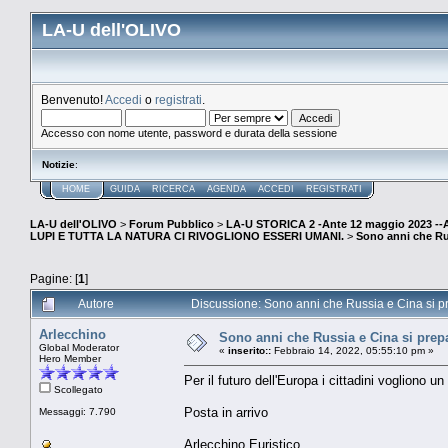
LA-U dell'OLIVO
Benvenuto!
Accedi
o
registrati
.
Accesso con nome utente, password e durata della sessione
Notizie
:
HOME
GUIDA
RICERCA
AGENDA
ACCEDI
REGISTRATI
LA-U dell'OLIVO
>
Forum Pubblico
>
LA-U STORICA 2 -Ante 12 maggio 2023 
LUPI E TUTTA LA NATURA CI RIVOGLIONO ESSERI UMANI.
>
Sono anni che Ru
Pagine: [
1
]
Autore
Discussione: Sono anni che Russia e Cina si pr
Arlecchino
Sono anni che Russia e Cina si prep
Global Moderator
«
inserito::
Febbraio 14, 2022, 05:55:10 pm »
Hero Member
Per il futuro dell'Europa i cittadini vogliono u
Scollegato
Posta in arrivo
Messaggi: 7.790
Arlecchino Euristico