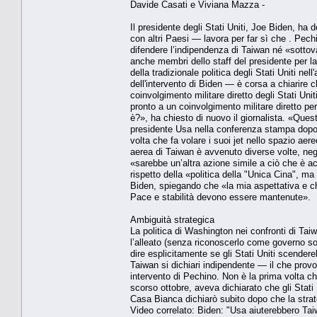
Davide Casati e Viviana Mazza -
Il presidente degli Stati Uniti, Joe Biden, h
con altri Paesi — lavora per far sì che . Pechi
difendere l’indipendenza di Taiwan né «sottov
anche membri dello staff del presidente per l
della tradizionale politica degli Stati Uniti n
dell'intervento di Biden — è corsa a chiarire 
coinvolgimento militare diretto degli Stati Uni
pronto a un coinvolgimento militare diretto pe
è?», ha chiesto di nuovo il giornalista. «Qu
presidente Usa nella conferenza stampa dopo 
volta che fa volare i suoi jet nello spazio aere
aerea di Taiwan è avvenuto diverse volte, neg
«sarebbe un’altra azione simile a ciò che è 
rispetto della «politica della "Unica Cina", m
Biden, spiegando che «la mia aspettativa e c
Pace e stabilità devono essere mantenute».
Ambiguità strategica
La politica di Washington nei confronti di Tai
l’alleato (senza riconoscerlo come governo sov
dire esplicitamente se gli Stati Uniti scendere
Taiwan si dichiari indipendente — il che pro
intervento di Pechino. Non è la prima volta ch
scorso ottobre, aveva dichiarato che gli Stati 
Casa Bianca dichiarò subito dopo che la stra
Video correlato: Biden: "Usa aiuterebbero Tai