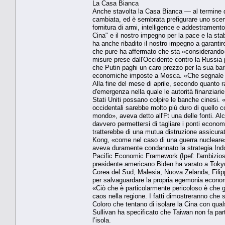
La Casa Bianca
Anche stavolta la Casa Bianca — al termine d
cambiata, ed è sembrata prefigurare uno scenar
fornitura di armi, intelligence e addestramento
Cina" e il nostro impegno per la pace e la sta
ha anche ribadito il nostro impegno a garantir
che pure ha affermato che sta «considerando» 
misure prese dall'Occidente contro la Russia p
che Putin paghi un caro prezzo per la sua ba
economiche imposte a Mosca. «Che segnale inv
Alla fine del mese di aprile, secondo quanto r
d'emergenza nella quale le autorità finanziari
Stati Uniti possano colpire le banche cinesi.
occidentali sarebbe molto più duro di quello 
mondo», aveva detto all'Ft una delle fonti. A
davvero permettersi di tagliare i ponti econ
tratterebbe di una mutua distruzione assicura
Kong, «come nel caso di una guerra nucleare».
aveva duramente condannato la strategia Indo-
Pacific Economic Framework (Ipef: l'ambizioso
presidente americano Biden ha varato a Tokyo e
Corea del Sud, Malesia, Nuova Zelanda, Filipp
per salvaguardare la propria egemonia econom
«Ciò che è particolarmente pericoloso è che gl
caos nella regione. I fatti dimostreranno che s
Coloro che tentano di isolare la Cina con quals
Sullivan ha specificato che Taiwan non fa part
l’isola.