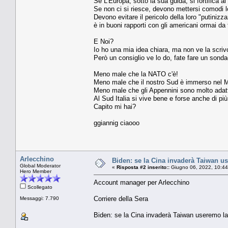
Se L'Europa, sotto la sua guida, si fortifica
Se non ci si riesce, devono mettersi comodi lor
Devono evitare il pericolo della loro "putinizz
è in buoni rapporti con gli americani ormai da
E Noi?
Io ho una mia idea chiara, ma non ve la scriv
Però un consiglio ve lo do, fate fare un son
Meno male che la NATO c'è!
Meno male che il nostro Sud è immerso nel M
Meno male che gli Appennini sono molto adatti
Al Sud Italia si vive bene e forse anche di più
Capito mi hai?
ggiannig ciaooo
Arlecchino
Biden: se la Cina invaderà Taiwan us
Global Moderator
«
Risposta #2 inserito::
Giugno 06, 2022, 10:44
Hero Member
Account manager per Arlecchino
Scollegato
Corriere della Sera
Messaggi: 7.790
Biden: se la Cina invaderà Taiwan useremo la 