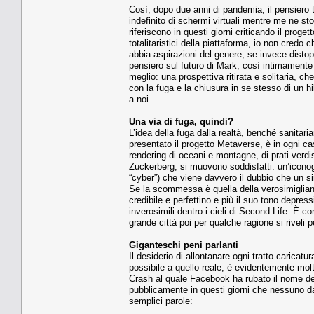
Così, dopo due anni di pandemia, il pensiero 
indefinito di schermi virtuali mentre me ne s
riferiscono in questi giorni criticando il proget
totalitaristici della piattaforma, io non cre
abbia aspirazioni del genere, se invece distopi
pensiero sul futuro di Mark, così intimamente 
meglio: una prospettiva ritirata e solitaria, c
con la fuga e la chiusura in se stesso di un
a noi.
Una via di fuga, quindi?
L’idea della fuga dalla realtà, benché sanitari
presentato il progetto Metaverse, è in ogni ca
rendering di oceani e montagne, di prati verdis
Zuckerberg, si muovono soddisfatti: un’iconogr
“cyber”) che viene davvero il dubbio che un s
Se la scommessa è quella della verosimiglianz
credibile e perfettino e più il suo tono depres
inverosimili dentro i cieli di Second Life. È c
grande città poi per qualche ragione si riveli 
Giganteschi peni parlanti
Il desiderio di allontanare ogni tratto caricatu
possibile a quello reale, è evidentemente mol
Crash al quale Facebook ha rubato il nome del
pubblicamente in questi giorni che nessuno da
semplici parole: