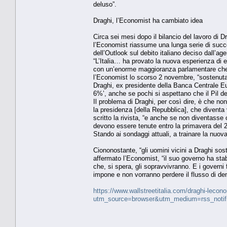
deluso”.
Draghi, l’Economist ha cambiato idea
Circa sei mesi dopo il bilancio del lavoro di D
l’Economist riassume una lunga serie di succe
dell’Outlook sul debito italiano deciso dall’ag
“L’Italia… ha provato la nuova esperienza di e
con un’enorme maggioranza parlamentare che gl
l’Economist lo scorso 2 novembre, “sostenuta 
Draghi, ex presidente della Banca Centrale Eu
6%’, anche se pochi si aspettano che il Pil dell
Il problema di Draghi, per così dire, è che no
la presidenza [della Repubblica], che diventa
scritto la rivista, “e anche se non diventasse
devono essere tenute entro la primavera del 
Stando ai sondaggi attuali, a trainare la nuova
Ciononostante, “gli uomini vicini a Draghi so
affermato l’Economist, “il suo governo ha stab
che, si spera, gli sopravvivranno. E i govern
impone e non vorranno perdere il flusso di de
https://www.wallstreetitalia.com/draghi-lecono
utm_source=browser&utm_medium=rss_notif