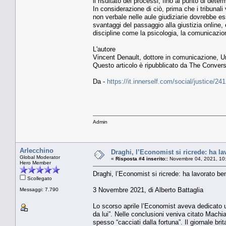
il risultato dei processi, fino al punto di d
In considerazione di ciò, prima che i tribunali
non verbale nelle aule giudiziarie dovrebbe 
svantaggi del passaggio alla giustizia online, 
discipline come la psicologia, la comunicazio
L'autore
Vincent Denault, dottore in comunicazione, Un
Questo articolo è ripubblicato da The Convers
Da -
https://it.innerself.com/social/justice/2
Admin
Arlecchino
Draghi, l’Economist si ricrede: ha l
Global Moderator
«
Risposta #4 inserito::
Novembre 04, 2021, 10
Hero Member
Draghi, l’Economist si ricrede: ha lavorato be
Scollegato
3 Novembre 2021, di Alberto Battaglia
Messaggi: 7.790
Lo scorso aprile l’Economist aveva dedicato un
da lui”. Nelle conclusioni veniva citato Machiav
spesso “cacciati dalla fortuna”. Il giornale br