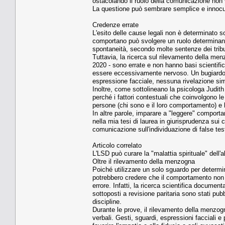
ostacolando il ruolo della comunicazione non v
La questione può sembrare semplice e innocua
Credenze errate
L'esito delle cause legali non è determinato sol
comportano può svolgere un ruolo determinant
spontaneità, secondo molte sentenze dei tribun
Tuttavia, la ricerca sul rilevamento della m
2020 - sono errate e non hanno basi scientifich
essere eccessivamente nervoso. Un bugiardo 
espressione facciale, nessuna rivelazione sim
Inoltre, come sottolineano la psicologa Judith H
perché i fattori contestuali che coinvolgono le i
persone (chi sono e il loro comportamento) e l'
In altre parole, imparare a "leggere" comport
nella mia tesi di laurea in giurisprudenza sui 
comunicazione sull'individuazione di false tes
Articolo correlato
L'LSD può curare la "malattia spirituale" dell'
Oltre il rilevamento della menzogna
Poiché utilizzare un solo sguardo per determi
potrebbero credere che il comportamento non ve
errore. Infatti, la ricerca scientifica documen
sottoposti a revisione paritaria sono stati pub
discipline.
Durante le prove, il rilevamento della menzog
verbali. Gesti, sguardi, espressioni facciali e