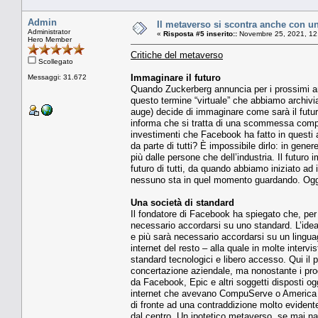
Admin
Il metaverso si scontra anche con una
Administrator
«
Risposta #5 inserito::
Novembre 25, 2021, 12
Hero Member
Critiche del metaverso
Scollegato
Immaginare il futuro
Messaggi: 31.672
Quando Zuckerberg annuncia per i prossimi an
questo termine “virtuale” che abbiamo archivi
auge) decide di immaginare come sarà il futuro
informa che si tratta di una scommessa compli
investimenti che Facebook ha fatto in questi an
da parte di tutti? È impossibile dirlo: in gene
più dalle persone che dell’industria. Il futur
futuro di tutti, da quando abbiamo iniziato ad 
nessuno sta in quel momento guardando. Oggi i
Una società di standard
Il fondatore di Facebook ha spiegato che, per i
necessario accordarsi su uno standard. L’idea
e più sarà necessario accordarsi su un lingu
internet del resto – alla quale in molte interv
standard tecnologici e libero accesso. Qui il 
concertazione aziendale, ma nonostante i pro
da Facebook, Epic e altri soggetti disposti ogg
internet che avevano CompuServe o America Onl
di fronte ad una contraddizione molto evidente
dal centro. Un ipotetico metaverso, se mai n