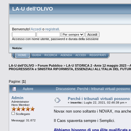
LA-U dell'OLIVO
Benvenuto!
Accedi
o
registrati
.
Accesso con nome utente, password e durata della sessione
Notizie
:
HOME
GUIDA
RICERCA
AGENDA
ACCEDI
REGISTRATI
LA-U dell'OLIVO
>
Forum Pubblico
>
LA-U STORICA 2 -Ante 12 maggio 2023 
PROGRESSISTA e SINISTRA RIFORMISTA, ESSENZIALI ALL'ITALIA DEL FUTU
Pagine: [
1
]
Autore
Discussione: Perché i tribunali virtuali possono
Admin
Perché i tribunali virtuali possono
Administrator
«
inserito::
Luglio 22, 2021, 02:46:38 pm »
Hero Member
Novax non sono soltanto i NOVAX, ma anche ch
Scollegato
Il Caos spaventa sempre i Semplici.
Messaggi: 31.672
Abbiamo bisogno di una élite qualificata e