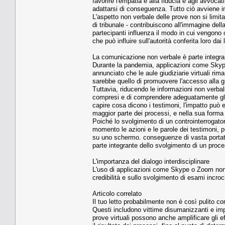
favorire l'empatia e alla fiducia e agli avvoca
adattarsi di conseguenza. Tutto ciò avviene 
L'aspetto non verbale delle prove non si limita a
di tribunale - contribuiscono all'immagine della
partecipanti influenza il modo in cui vengono co
che può influire sull'autorità conferita loro dai l
La comunicazione non verbale è parte integra
Durante la pandemia, applicazioni come Skype 
annunciato che le aule giudiziarie virtuali rima
sarebbe quello di promuovere l'accesso alla gi
Tuttavia, riducendo le informazioni non verbali
compresi e di comprendere adeguatamente gli al
capire cosa dicono i testimoni, l'impatto può e
maggior parte dei processi, e nella sua forma
Poiché lo svolgimento di un controinterrogator
momento le azioni e le parole dei testimoni, 
su uno schermo. conseguenze di vasta portata
parte integrante dello svolgimento di un proce
L'importanza del dialogo interdisciplinare
L'uso di applicazioni come Skype o Zoom non d
credibilità e sullo svolgimento di esami incroc
Articolo correlato
Il tuo letto probabilmente non è così pulito c
Questi includono vittime disumanizzanti e impu
prove virtuali possono anche amplificare gli eff