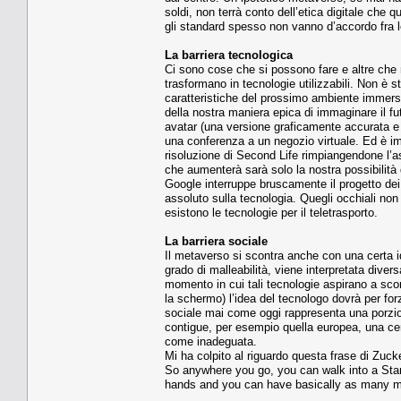
soldi, non terrà conto dell’etica digitale che q
gli standard spesso non vanno d’accordo fra l
La barriera tecnologica
Ci sono cose che si possono fare e altre che n
trasformano in tecnologie utilizzabili. Non è st
caratteristiche del prossimo ambiente immers
della nostra maniera epica di immaginare il fu
avatar (una versione graficamente accurata e d
una conferenza a un negozio virtuale. Ed è im
risoluzione di Second Life rimpiangendone l’
che aumenterà sarà solo la nostra possibilità
Google interruppe bruscamente il progetto de
assoluto sulla tecnologia. Quegli occhiali no
esistono le tecnologie per il teletrasporto.
La barriera sociale
Il metaverso si scontra anche con una certa id
grado di malleabilità, viene interpretata dive
momento in cui tali tecnologie aspirano a sconv
la schermo) l’idea del tecnologo dovrà per for
sociale mai come oggi rappresenta una porzio
contigue, per esempio quella europea, una ce
come inadeguata.
Mi ha colpito al riguardo questa frase di Zuck
So anywhere you go, you can walk into a Star
hands and you can have basically as many m