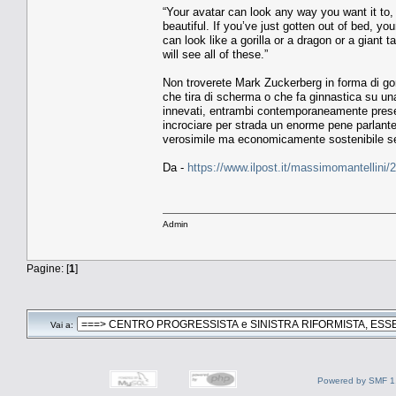
“Your avatar can look any way you want it to, 
beautiful. If you’ve just gotten out of bed, y
can look like a gorilla or a dragon or a giant
will see all of these.”
Non troverete Mark Zuckerberg in forma di gor
che tira di scherma o che fa ginnastica su un
innevati, entrambi contemporaneamente presen
incrociare per strada un enorme pene parlant
verosimile ma economicamente sostenibile se
Da -
https://www.ilpost.it/massimomantellini/
Admin
Pagine: [
1
]
Vai a:
Powered by SMF 1