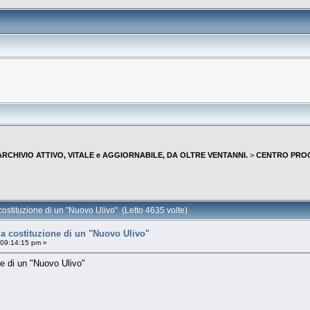
--ARCHIVIO ATTIVO, VITALE e AGGIORNABILE, DA OLTRE VENTANNI.
>
CENTRO PROGR
 costituzione di un "Nuovo Ulivo" (Letto 4635 volte)
 la costituzione di un "Nuovo Ulivo"
 09:14:15 pm »
one di un "Nuovo Ulivo"