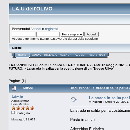
LA-U dell'OLIVO
Benvenuto!
Accedi
o
registrati
.
Accesso con nome utente, password e durata della sessione
Notizie
:
HOME
GUIDA
RICERCA
AGENDA
ACCEDI
REGISTRATI
LA-U dell'OLIVO
>
Forum Pubblico
>
LA-U STORICA 2 -Ante 12 maggio 2023 
FUTURO.
>
La strada in salita per la costituzione di un "Nuovo Ulivo"
Pagine: [
1
]
Autore
Discussione: La strada in salita per la
Admin
La strada in salita per
Administrator
«
inserito::
Ottobre 20, 2021,
Hero Member
La strada in salita per la costituzi
Scollegato
Posta in arrivo
Messaggi: 31.672
Arlecchino Euristico