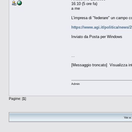
16:10 (5 ore fa)
a me
L'impresa di "federare" un campo co
https://www.agi.it/politica/news/2
Inviato da Posta per Windows
...
[Messaggio troncato] Visualizza i
Admin
Pagine: [
1
]
Vai a: