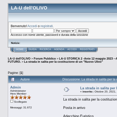
LA-U dell'OLIVO
Benvenuto!
Accedi
o
registrati
.
Accesso con nome utente, password e durata della sessione
Notizie
:
HOME
GUIDA
RICERCA
AGENDA
ACCEDI
REGISTRATI
LA-U dell'OLIVO
>
Forum Pubblico
>
LA-U STORICA 2 -Ante 12 maggio 2023 
FUTURO.
>
La strada in salita per la costituzione di un "Nuovo Ulivo"
Pagine: [
1
]
Autore
Discussione: La strada in salita per la
Admin
La strada in salita per
Administrator
«
inserito::
Ottobre 20, 2021,
Hero Member
La strada in salita per la costituzi
Scollegato
Posta in arrivo
Messaggi: 31.672
Arlecchino Euristico