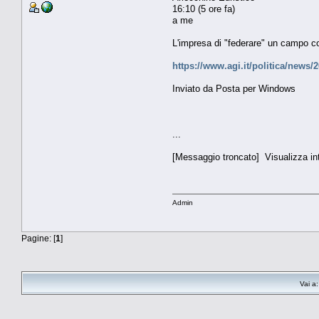
16:10 (5 ore fa)
a me
L'impresa di "federare" un campo co
https://www.agi.it/politica/news/2
Inviato da Posta per Windows
...
[Messaggio troncato] Visualizza i
Admin
Pagine: [
1
]
Vai a: