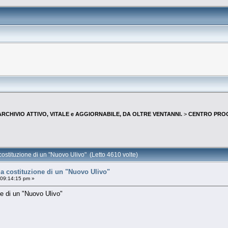
--ARCHIVIO ATTIVO, VITALE e AGGIORNABILE, DA OLTRE VENTANNI.
>
CENTRO PROGR
 costituzione di un "Nuovo Ulivo" (Letto 4610 volte)
 la costituzione di un "Nuovo Ulivo"
 09:14:15 pm »
one di un "Nuovo Ulivo"