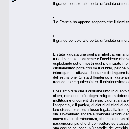
Il grande pericolo alle porte: un'ondata di mo
•
“La Francia ha appena scoperto che l'islamis
•
Il grande pericolo alle porte: un'ondata di mo
È stata varcata una soglia simbolica: ormai pi
tutto il vecchio continente e l’occidente che v
esplodendo sotto i nostri occhi, è iniziato mo
cristianesimo porta con sé il dubbio, perché p
interrogarsi. Tuttavia, dobbiamo distinguere tr
dell’estinzione. Si sta diffondendo in vaste ar
traduce come qualcos’altro: il cristianesimo c
Possiamo dire che il cristianesimo in quanto ta
allora, non sono più i dogmi religiosi a deter
moltitudine di correnti diverse. La cristianità 
l’angoscia, e il panico, di alcuni cristiani di
loro stessa esistenza fosse legata alla loro
sia. Dovrebbero andare a prendere lezioni dagl
nuovo status di minoranza, che richiede un att
nascondersi più che di combattere se stesso, h
sua caduta nei paesi più cattolici del vecchio