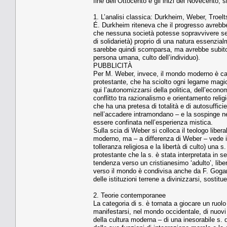
fine dell’Ottocento e gli inizi del Novecento, si
1. L’analisi classica: Durkheim, Weber, Troel
É. Durkheim riteneva che il progresso avrebbe p
che nessuna società potesse sopravvivere senz
di solidarietà) proprio di una natura essenzial
sarebbe quindi scomparsa, ma avrebbe subito 
persona umana, culto dell’individuo).
PUBBLICITÀ
Per M. Weber, invece, il mondo moderno è carat
protestante, che ha sciolto ogni legame magico
qui l’autonomizzarsi della politica, dell’economia
conflitto tra razionalismo e orientamento reli
che ha una pretesa di totalità e di autosuffici
nell’accadere intramondano – e la sospinge ne
essere confinata nell’esperienza mistica.
Sulla scia di Weber si colloca il teologo liber
moderno, ma – a differenza di Weber – vede in
tolleranza religiosa e la libertà di culto) una
protestante che la s. è stata interpretata in s
tendenza verso un cristianesimo ‘adulto’, libe
verso il mondo è condivisa anche da F. Gogar
delle istituzioni terrene a divinizzarsi, sostit
2. Teorie contemporanee
La categoria di s. è tornata a giocare un ruolo
manifestarsi, nel mondo occidentale, di nuovi
della cultura moderna – di una inesorabile s.