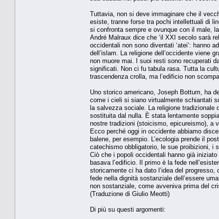
Tuttavia, non si deve immaginare che il vecchio
esiste, tranne forse tra pochi intellettuali d
si confronta sempre e ovunque con il male, l
André Malraux dice che ‘il XXI secolo sarà reli
occidentali non sono diventati ‘atei’: hanno ado
dell’islam. La religione dell’occidente viene g
non muore mai. I suoi resti sono recuperati da 
significati. Non ci fu tabula rasa. Tutta la cu
trascendenza crolla, ma l’edificio non scompa
Uno storico americano, Joseph Bottum, ha des
come i cieli si siano virtualmente schiantati 
la salvezza sociale. La religione tradizional
sostituita dal nulla. È stata lentamente soppia
nostre tradizioni (stoicismo, epicureismo), a v
Ecco perché oggi in occidente abbiamo discend
balene, per esempio. L’ecologia prende il posto
catechismo obbligatorio, le sue proibizioni, i 
Ciò che i popoli occidentali hanno già iniziato
basava l’edificio. Il primo è la fede nell’esist
storicamente ci ha dato l’idea del progresso, c
fede nella dignità sostanziale dell’essere uma
non sostanziale, come avveniva prima del cri
(Traduzione di Giulio Meotti)
Di più su questi argomenti: