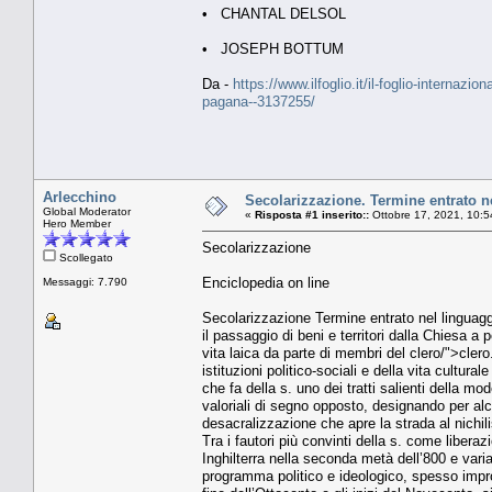
• CHANTAL DELSOL
• JOSEPH BOTTUM
Da -
https://www.ilfoglio.it/il-foglio-internazi
pagana--3137255/
Arlecchino
Secolarizzazione. Termine entrato ne
Global Moderator
«
Risposta #1 inserito::
Ottobre 17, 2021, 10:5
Hero Member
Secolarizzazione
Scollegato
Enciclopedia on line
Messaggi: 7.790
Secolarizzazione Termine entrato nel linguaggio
il passaggio di beni e territori dalla Chiesa a p
vita laica da parte di membri del clero/">cler
istituzioni politico-sociali e della vita cultura
che fa della s. uno dei tratti salienti della mo
valoriali di segno opposto, designando per al
desacralizzazione che apre la strada al nichil
Tra i fautori più convinti della s. come libera
Inghilterra nella seconda metà dell’800 e vari
programma politico e ideologico, spesso impron