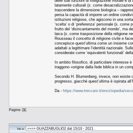
delle sue funzioni di integrazione morale e la 
latamente culturali (s. come desacralizzazion
trascendere la dimensione biologica – rappres
persa la capacità di imporre un ordine condivis
istituzioni religiose, che agiscono in una sort
‘scelta’ o di ‘preferenza’ personale (s. come p
frutto del ‘disincantamento del mondo’, ma della
laica (s. come trasposizione della religione n
Rousseau il concetto di religione civile e face
concepisce quest’ultima come un insieme condivi
adattati a legittimare l’identità nazionale. Sull
considerate come ‘equivalenti funzionali’ dell
In ambito filosofico, di particolare interesse 
traggono «origine dalla fede biblica in un co
Secondo H. Blumenberg, invece, non esiste cont
progresso, giacché quest’ultima è ispirata all’
Da -
https://www.treccani.it/enciclopedia/seco
Pagine: [
1
]
Vai a: