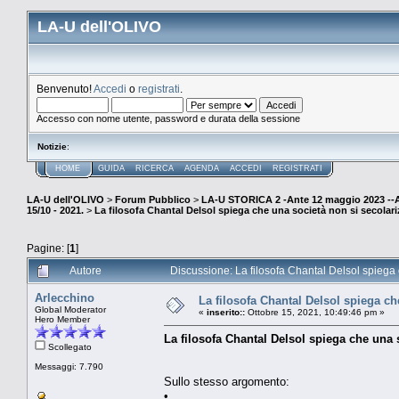
LA-U dell'OLIVO
Benvenuto!
Accedi
o
registrati
.
Accesso con nome utente, password e durata della sessione
Notizie
:
HOME
GUIDA
RICERCA
AGENDA
ACCEDI
REGISTRATI
LA-U dell'OLIVO
>
Forum Pubblico
>
LA-U STORICA 2 -Ante 12 maggio 2023 
15/10 - 2021.
>
La filosofa Chantal Delsol spiega che una società non si secolari
Pagine: [
1
]
Autore
Discussione: La filosofa Chantal Delsol spiega 
Arlecchino
La filosofa Chantal Delsol spiega ch
Global Moderator
«
inserito::
Ottobre 15, 2021, 10:49:46 pm »
Hero Member
La filosofa Chantal Delsol spiega che una 
Scollegato
Messaggi: 7.790
Sullo stesso argomento:
•