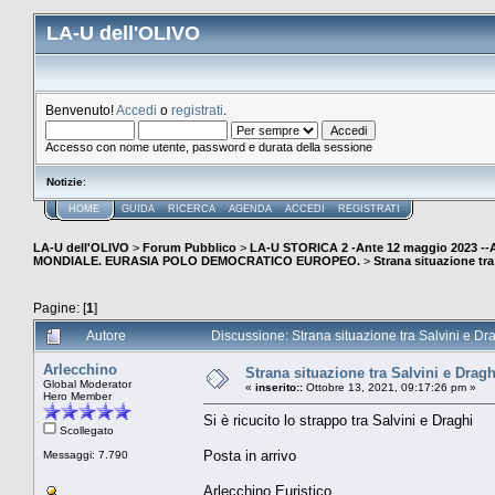
LA-U dell'OLIVO
Benvenuto!
Accedi
o
registrati
.
Accesso con nome utente, password e durata della sessione
Notizie
:
HOME
GUIDA
RICERCA
AGENDA
ACCEDI
REGISTRATI
LA-U dell'OLIVO
>
Forum Pubblico
>
LA-U STORICA 2 -Ante 12 maggio 2023 
MONDIALE. EURASIA POLO DEMOCRATICO EUROPEO.
>
Strana situazione tra
Pagine: [
1
]
Autore
Discussione: Strana situazione tra Salvini e Dr
Arlecchino
Strana situazione tra Salvini e Drag
Global Moderator
«
inserito::
Ottobre 13, 2021, 09:17:26 pm »
Hero Member
Si è ricucito lo strappo tra Salvini e Draghi
Scollegato
Posta in arrivo
Messaggi: 7.790
Arlecchino Euristico