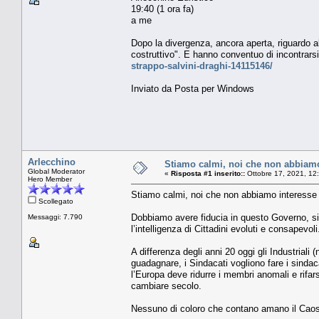
19:40 (1 ora fa)
a me
Dopo la divergenza, ancora aperta, riguardo all
costruttivo". E hanno conventuo di incontrars
strappo-salvini-draghi-14115146/
Inviato da Posta per Windows
Arlecchino
Stiamo calmi, noi che non abbiamo 
Global Moderator
«
Risposta #1 inserito::
Ottobre 17, 2021, 12
Hero Member
Stiamo calmi, noi che non abbiamo interesse a
Scollegato
Dobbiamo avere fiducia in questo Governo, sin
Messaggi: 7.790
l’intelligenza di Cittadini evoluti e consapevoli
A differenza degli anni 20 oggi gli Industriali
guadagnare, i Sindacati vogliono fare i sindac
l’Europa deve ridurre i membri anomali e rifar
cambiare secolo.
Nessuno di coloro che contano amano il Caos, 