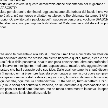
roprio malcontento.
continuare a vivere in questa democrazia anche dissentendo per migliorarla?
i SFASCISTI?
luto per distrarci e dominarci, oggi assistiamo alla furbata dei fascisti che vo
smo è altro, più numeroso e affatto nostalgico, io l'ho chiamato da tempo SF
proprio IO, avvilito dalla patologia dell'insuccesso personale, vogliono SFASC
 sfasciare, non per imporre la dittatura del Male, ma per soddisfare il prop
anno!
e anno fa presentavo alla IBS di Bologna il mio libro a cui resto più affezion
tro accusavo anche me stessa era niente rispetto a quella, totale, cieca e spes
 dall'inizio della pandemia, a volte con poca convinzione, altre con profondo 
o l'intervento intelligente, meditato, appassionato, tutt'altro che aggressivo de
ta e che ha il coraggio delle sue idee. Dalle quali certamente si può dissentir
cisti (il nemico ormai è sempre fascista e comunque un nemico ci vuole sempre)
 dove spesso siamo portati a dare il peggio di noi, ho notato da tempo la non di
i decreto, ogni misura contraddittoria... tutto bevuto, tutto accettato. Chi c
ss (e io lo sono) sei contrario al vaccino, se sei contrario a questo vaccino se
een pass per molti sarei fascista, me ne rendo conto mentre lo scrivo. Io sper
re e rispettare la disobbedienza civile.