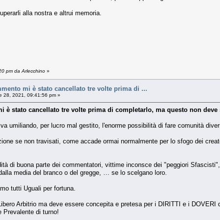
uperarli alla nostra e altrui memoria.
:20 pm da Arlecchino
»
ento mi è stato cancellato tre volte prima di ...
e 28, 2021, 09:41:56 pm »
è stato cancellato tre volte prima di completarlo, ma questo non deve 
va umiliando, per lucro mal gestito, l'enorme possibilità di fare comunità div
ne se non travisati, come accade ormai normalmente per lo sfogo dei creatori
idità di buona parte dei commentatori, vittime inconsce dei "peggiori Sfascisti"
ti dalla media del branco o del gregge, … se lo scelgano loro.
tutti Uguali per fortuna.
 Libero Arbitrio ma deve essere concepita e pretesa per i DIRITTI e i DOVERI de
e Prevalente di turno!