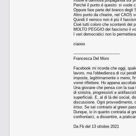
Inutile e dannosa propaganda sul p
Perché il punto é questo: si vuole 
Oppure fare parte del branco degl
Altro punto da chiarire, nel CAOS vo
Quindi il nemico non è più il fasci
Cioè tutti coloro che scontenti del 
MOLTO PEGGIO del fascismo il voler
I veri democratici non lo permetter
ciaooo
--------------------------------------
Francesca Del Moro
Facebook mi ricorda che oggi, qualch
lavoro, ma l'obbedienza di cui peral
imposte, legittimamente o meno, fin
vorrei riflettere. Ho appena ascoltat
Una giovane che pensa con la sua tes
di sinistra, progressisti e antifas
superficiali. E, al di là dei social,
discussione. Ogni provvedimento, ogn
irriso. Se sei contrario al green pa
Dunque, io in quanto contraria al gr
confrontarci, a dissentire, a pratica
Da Fb del 13 ottobre 2021