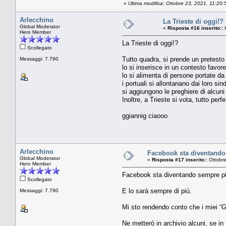
«
Ultima modifica: Ottobre 23, 2021, 11:20
Arlecchino
La Trieste di oggi!?
Global Moderator
«
Risposta #16 inserito::
O
Hero Member
La Trieste di oggi!?
Scollegato
Tutto quadra, si prende un pretesto 
Messaggi: 7.790
lo si inserisce in un contesto favore
lo si alimenta di persone portate da
i portuali si allontanano dai loro sin
si aggiungono le preghiere di alcuni 
Inoltre, a Trieste si vota, tutto per
ggiannig ciaooo
Arlecchino
Facebook sta diventando 
Global Moderator
«
Risposta #17 inserito::
Ottobre
Hero Member
Facebook sta diventando sempre più 
Scollegato
E lo sarà sempre di più.
Messaggi: 7.790
Mi sto rendendo conto che i miei “Gr
Ne metterò in archivio alcuni, se i