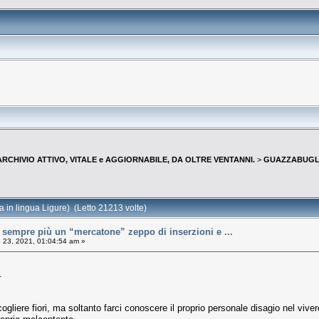
--ARCHIVIO ATTIVO, VITALE e AGGIORNABILE, DA OLTRE VENTANNI.
>
GUAZZABUGLIO2
in lingua Ligure) (Letto 21213 volte)
sempre più un “mercatone” zeppo di inserzioni e ...
 23, 2021, 01:04:54 am »
.
ogliere fiori, ma soltanto farci conoscere il proprio personale disagio nel vive