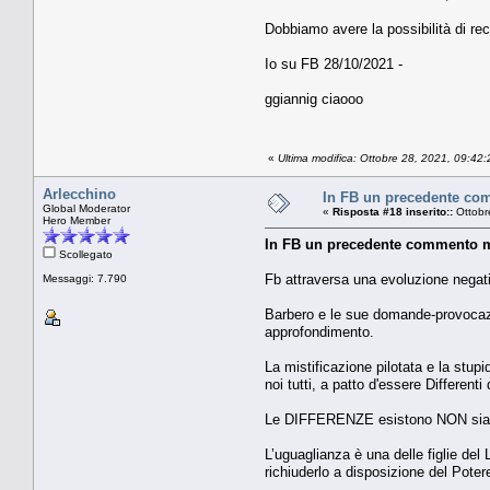
Dobbiamo avere la possibilità di rec
Io su FB 28/10/2021 -
ggiannig ciaooo
«
Ultima modifica: Ottobre 28, 2021, 09:42
Arlecchino
In FB un precedente comm
Global Moderator
«
Risposta #18 inserito::
Ottobr
Hero Member
In FB un precedente commento mi 
Scollegato
Fb attraversa una evoluzione negati
Messaggi: 7.790
Barbero e le sue domande-provocazio
approfondimento.
La mistificazione pilotata e la stup
noi tutti, a patto d'essere Differen
Le DIFFERENZE esistono NON siamo 
L’uguaglianza è una delle figlie del
richiuderlo a disposizione del Poter