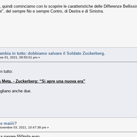
, quindi cominciamo con lo scoprire le caratteristiche delle Differenze Belliss
ni", del sempre No e sempre Contro, di Destra e di Sinistra.
mbia in tutto: dobbiamo salvare il Soldato Zuckerberg.
e 01, 2021, 09:50:01 pm »
 tutto:
Meta. - Zuckerberg: “Si apre una nuova era”
gliano anche due.
e maiiii?
ovembre 03, 2021, 10:47:38 pm »
a a pagare 550mila euro.