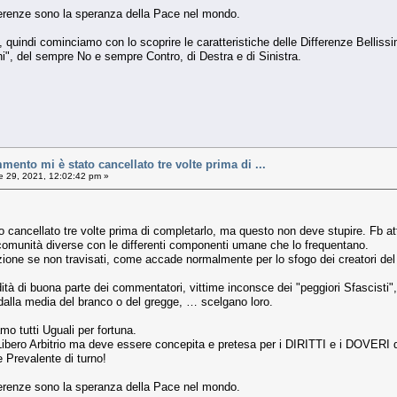
ferenze sono la speranza della Pace nel mondo.
, quindi cominciamo con lo scoprire le caratteristiche delle Differenze Belliss
ni", del sempre No e sempre Contro, di Destra e di Sinistra.
ento mi è stato cancellato tre volte prima di ...
e 29, 2021, 12:02:42 pm »
cancellato tre volte prima di completarlo, ma questo non deve stupire. Fb at
e comunità diverse con le differenti componenti umane che lo frequentano.
ne se non travisati, come accade normalmente per lo sfogo dei creatori del C
idità di buona parte dei commentatori, vittime inconsce dei "peggiori Sfascisti"
ti dalla media del branco o del gregge, … scelgano loro.
tutti Uguali per fortuna.
 Libero Arbitrio ma deve essere concepita e pretesa per i DIRITTI e i DOVERI de
e Prevalente di turno!
ferenze sono la speranza della Pace nel mondo.