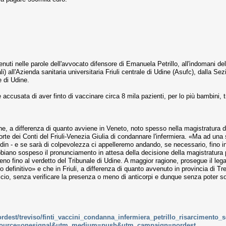
ti nelle parole dell'avvocato difensore di Emanuela Petrillo, all'indomani dell
i) all'Azienda sanitaria universitaria Friuli centrale di Udine (Asufc), dalla Se
e di Udine.
 accusata di aver finto di vaccinare circa 8 mila pazienti, per lo più bambini, t
he, a differenza di quanto avviene in Veneto, noto spesso nella magistratura d
 Corte dei Conti del Friuli-Venezia Giulia di condannare l'infermiera. «Ma ad un
in - e se sarà di colpevolezza ci appelleremo andando, se necessario, fino in
abbiano sospeso il pronunciamento in attesa della decisione della magistratura 
no fino al verdetto del Tribunale di Udine. A maggior ragione, prosegue il lega
o definitivo» e che in Friuli, a differenza di quanto avvenuto in provincia di T
ufficio, senza verificare la presenza o meno di anticorpi e dunque senza poter
nordest/treviso/finti_vaccini_condanna_infermiera_petrillo_risarcimento
_source=onesignal&utm_medium=push&utm_campaign=nordest