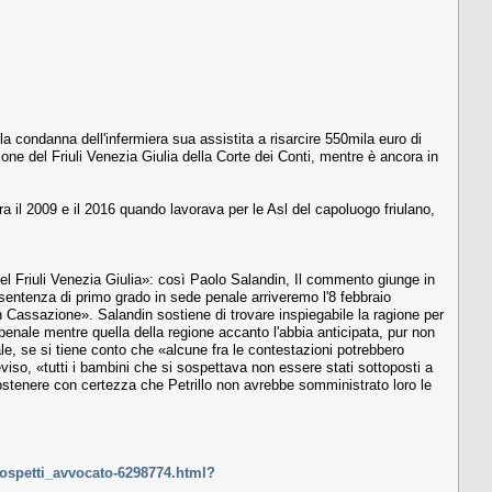
a condanna dell'infermiera sua assistita a risarcire 550mila euro di
zione del Friuli Venezia Giulia della Corte dei Conti, mentre è ancora in
ra il 2009 e il 2016 quando lavorava per le Asl del capoluogo friulano,
el Friuli Venezia Giulia»: così Paolo Salandin, Il commento giunge in
a sentenza di primo grado in sede penale arriveremo l'8 febbraio
 Cassazione». Salandin sostiene di trovare inspiegabile la ragione per
penale mentre quella della regione accanto l'abbia anticipata, pur non
le, se si tiene conto che «alcune fra le contestazioni potrebbero
reviso, «tutti i bambini che si sospettava non essere stati sottoposti a
 sostenere con certezza che Petrillo non avrebbe somministrato loro le
_sospetti_avvocato-6298774.html?