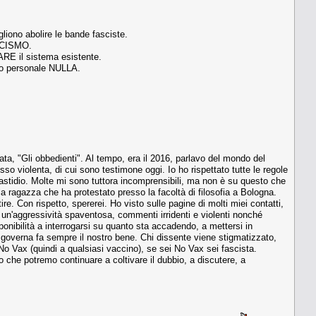
gliono abolire le bande fasciste.
ASCISMO.
IARE il sistema esistente.
rio personale NULLA.
ata, "Gli obbedienti". Al tempo, era il 2016, parlavo del mondo del
so violenta, di cui sono testimone oggi. Io ho rispettato tutte le regole
fastidio. Molte mi sono tuttora incomprensibili, ma non è su questo che
lla ragazza che ha protestato presso la facoltà di filosofia a Bologna.
e. Con rispetto, spererei. Ho visto sulle pagine di molti miei contatti,
 un'aggressività spaventosa, commenti irridenti e violenti nonché
sponibilità a interrogarsi su quanto sta accadendo, a mettersi in
i governa fa sempre il nostro bene. Chi dissente viene stigmatizzato,
i No Vax (quindi a qualsiasi vaccino), se sei No Vax sei fascista.
o che potremo continuare a coltivare il dubbio, a discutere, a