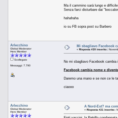
Ma il cammino sarà lungo e difficile
Senza farci disturbare dai "boccalo
hahahaha
io su FB sopra post su Barbero
Arlecchino
Mi sbagliavo Facebook ca
Global Moderator
«
Risposta #20 inserito::
Novembr
Hero Member
Scollegato
No mi sbagliavo Facebook cambia in
Messaggi: 7.790
Facebook cambia nome e diventa 
Daremo una mano e se non ce le ta
ciaooo
Arlecchino
A Nord-Est? ma com
Global Moderator
«
Risposta #21 inserito::
N
Hero Member
Finti vaccini, la Petrillo condannat