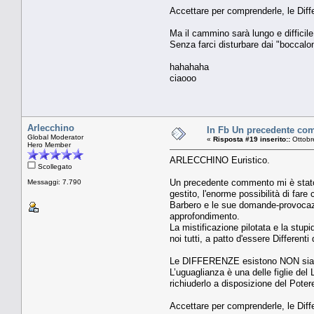
Accettare per comprenderle, le Dif
Ma il cammino sarà lungo e difficile
Senza farci disturbare dai "boccalo
hahahaha
ciaooo
Arlecchino
In Fb Un precedente comm
Global Moderator
«
Risposta #19 inserito::
Ottobr
Hero Member
ARLECCHINO Euristico.
Scollegato
Un precedente commento mi è stato 
Messaggi: 7.790
gestito, l'enorme possibilità di far
Barbero e le sue domande-provocazio
approfondimento.
La mistificazione pilotata e la stup
noi tutti, a patto d'essere Differen
Le DIFFERENZE esistono NON siamo 
L’uguaglianza è una delle figlie del
richiuderlo a disposizione del Poter
Accettare per comprenderle, le Dif