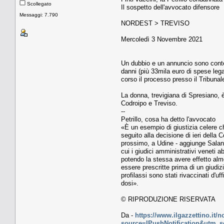
Scollegato
Il sospetto dell'avvocato difensore
Messaggi: 7.790
NORDEST > TREVISO
Mercoledì 3 Novembre 2021
Un dubbio e un annuncio sono contenu
danni (più 33mila euro di spese legal
corso il processo presso il Tribunal
La donna, trevigiana di Spresiano, è
Codroipo e Treviso.
--
Petrillo, cosa ha detto l'avvocato
«È un esempio di giustizia celere c
seguito alla decisione di ieri della
prossimo, a Udine - aggiunge Saland
cui i giudici amministrativi veneti 
potendo la stessa avere effetto alme
essere prescritte prima di un giudizi
profilassi sono stati rivaccinati d'
dosi».
© RIPRODUZIONE RISERVATA
Da -
https://www.ilgazzettino.it/
source=IPushNotification&utm