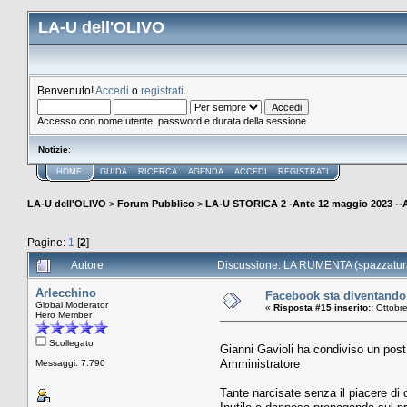
LA-U dell'OLIVO
Benvenuto!
Accedi
o
registrati
.
Accesso con nome utente, password e durata della sessione
Notizie
:
HOME
GUIDA
RICERCA
AGENDA
ACCEDI
REGISTRATI
LA-U dell'OLIVO
>
Forum Pubblico
>
LA-U STORICA 2 -Ante 12 maggio 2023 
Pagine:
1
[
2
]
Autore
Discussione: LA RUMENTA (spazzatura 
Arlecchino
Facebook sta diventando 
Global Moderator
«
Risposta #15 inserito::
Ottobre
Hero Member
Scollegato
Gianni Gavioli ha condiviso un post
Amministratore
Messaggi: 7.790
Tante narcisate senza il piacere di c