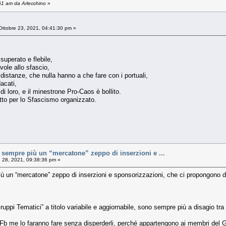
:51 am da Arlecchino
»
ttobre 23, 2021, 04:41:30 pm »
superato e flebile,
vole allo sfascio,
 distanze, che nulla hanno a che fare con i portuali,
dacati,
di loro, e il minestrone Pro-Caos è bollito.
fetto per lo Sfascismo organizzato.
sempre più un “mercatone” zeppo di inserzioni e ...
 28, 2021, 09:38:36 pm »
un “mercatone” zeppo di inserzioni e sponsorizzazioni, che ci propongono di 
uppi Tematici” a titolo variabile e aggiornabile, sono sempre più a disagio tra
n Fb me lo faranno fare senza disperderli, perché appartengono ai membri del 