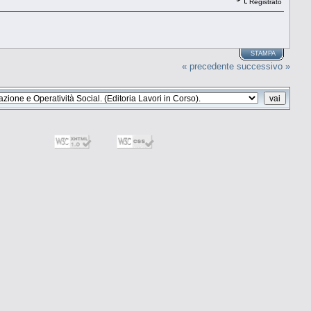
Registrato
STAMPA
« precedente
successivo »