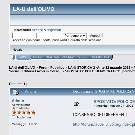
LA-U dell'OLIVO
Benvenuto!
Accedi
o
registrati
.
Accesso con nome utente, password e durata della sessione
Notizie
:
HOME
GUIDA
RICERCA
AGENDA
ACCEDI
REGISTRATI
LA-U dell'OLIVO
>
Forum Pubblico
>
LA-U STORICA 2 -Ante 12 maggio 2023 
Social. (Editoria Lavori in Corso).
>
SPOSTATO: POLO DEMOCRATICO, perchè
Pagine: [
1
]
Autore
Discussione: SPOSTATO: POLO DEMO
Admin
SPOSTATO: POLO DE
Administrator
«
inserito::
Agosto 24, 2021,
Hero Member
CONSESSO DEI DIFFERENTI
Scollegato
http://forum.laudellulivo.org/index
Messaggi: 31.672