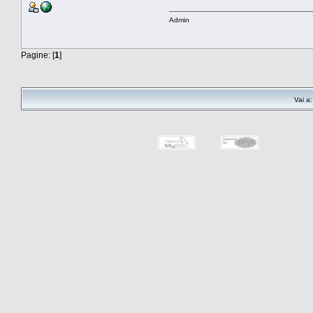
Admin
Pagine: [
1
]
Vai a: