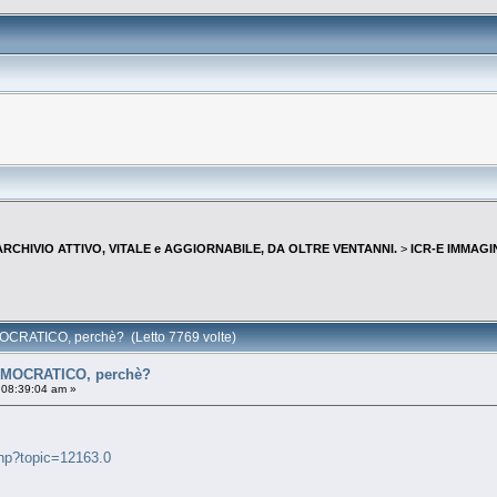
--ARCHIVIO ATTIVO, VITALE e AGGIORNABILE, DA OLTRE VENTANNI.
>
ICR-E IMMAGI
?
CRATICO, perchè? (Letto 7769 volte)
MOCRATICO, perchè?
 08:39:04 am »
.php?topic=12163.0