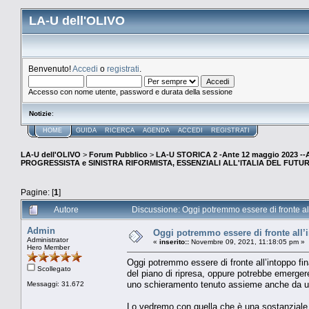
LA-U dell'OLIVO
Benvenuto!
Accedi
o
registrati
.
Accesso con nome utente, password e durata della sessione
Notizie
:
HOME
GUIDA
RICERCA
AGENDA
ACCEDI
REGISTRATI
LA-U dell'OLIVO
>
Forum Pubblico
>
LA-U STORICA 2 -Ante 12 maggio 2023 
PROGRESSISTA e SINISTRA RIFORMISTA, ESSENZIALI ALL'ITALIA DEL FUTU
Pagine: [
1
]
Autore
Discussione: Oggi potremmo essere di fronte all’i
Admin
Oggi potremmo essere di fronte all’in
Administrator
«
inserito::
Novembre 09, 2021, 11:18:05 pm »
Hero Member
Oggi potremmo essere di fronte all’intoppo fina
Scollegato
del piano di ripresa, oppure potrebbe emerger
uno schieramento tenuto assieme anche da un q
Messaggi: 31.672
Lo vedremo con quella che è una sostanziale ri