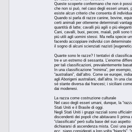
Queste scoperte confermano che non è possibil
che non si può, nel caso degli esseri umani, p
esiste alcun criterio che consenta di individuar
Quando si parla di razze canine, bovine, equine
certi animali per ottenerne determinati vantaggi:
quantità di latte; cavalli più agili o più eleganti
Cani, cavalli, buoi, pecore, maiali, polli sono
più utili agli uomini stessi. Ma nella specie 
facendo accoppiare individui con determinate car
il sogno di alcuni scienziati nazisti [eugenetic
Quante sono le razze? I tentativi di classifica
tre e un estremo di sessanta. L’enorme differen
per tali classificazioni, prevalentemente basati
In una classificazione “minima”, per esempio, gl
“australiani”, dall’altro. Come se europei, india
agli Aborigeni australiani, dall’altra. In una 
sé stante diversa dai francesi; i siciliani co
dai modenesi.
La razza come costruzione culturale
Nel caso degli esseri umani, dunque, la “razz
Stati Uniti e il Brasile di oggi.
Negli Stati Uniti i gruppi razziali sono ufficialm
discendenti dei popoli che abitavano lì prima d
“classificato” però sulla base del suo aspetto 
dichiararsi di ascendenza mista. Così una per
ecc. siano considerati a loro volta “bianchi”, “n