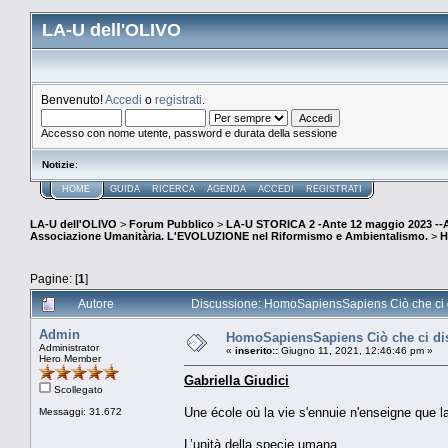
LA-U dell'OLIVO
Benvenuto!
Accedi
o
registrati
.
Accesso con nome utente, password e durata della sessione
Notizie
:
HOME
GUIDA
RICERCA
AGENDA
ACCEDI
REGISTRATI
LA-U dell'OLIVO
>
Forum Pubblico
>
LA-U STORICA 2 -Ante 12 maggio 2023 
Associazione Umanitària. L'EVOLUZIONE nel Riformismo e Ambientalismo.
>
H
Pagine: [
1
]
Autore
Discussione: HomoSapiensSapiens Ciò che ci di
Admin
HomoSapiensSapiens Ciò che ci dis
Administrator
«
inserito::
Giugno 11, 2021, 12:46:46 pm »
Hero Member
Gabriella Giudici
Scollegato
Une école où la vie s'ennuie n'enseigne que l
Messaggi: 31.672
L’unità della specie umana