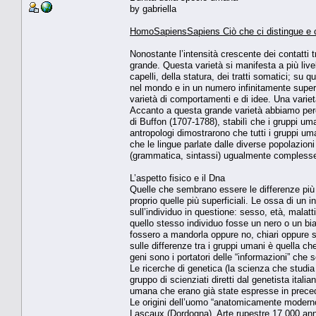
by gabriella
HomoSapiensSapiens Ciò che ci distingue e 
Nonostante l’intensità crescente dei contatti t
grande. Questa varietà si manifesta a più livell
capelli, della statura, dei tratti somatici; su
nel mondo e in un numero infinitamente superior
varietà di comportamenti e di idee. Una varietà
Accanto a questa grande varietà abbiamo però 
di Buffon (1707-1788), stabilì che i gruppi um
antropologi dimostrarono che tutti i gruppi uma
che le lingue parlate dalle diverse popolazioni
(grammatica, sintassi) ugualmente compless
L’aspetto fisico e il Dna
Quelle che sembrano essere le differen­ze più a
proprio quelle più superficiali. Le ossa di un
sull’individuo in questione: sesso, età, malatt
quello stesso individuo fosse un nero o un bian­
fossero a mandorla oppure no, chiari oppure sc
sulle differenze tra i gruppi umani è quella ch
geni sono i portatori delle “informazioni” che 
Le ricerche di genetica (la scienza che studia
gruppo di scienziati diretti dal genetista ital
umana che erano già state espresse in prece
Le origini dell’uomo “anatomicamente modern
Lascaux (Dordogna). Arte rupestre 17.000 ann