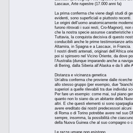
Lascaux, Arte rupestre (17.000 anni fa)
La prima conferma che viene dagli studi di gen
evidenti, sono superficiali e piuttosto recenti.
Le origini dell’uomo anatomicamente moderno,
furono ritrovati i suoi resti, Cro-Magnon), non
che la nostra specie assunse caratteristiche sim
Tuttavia, la conquista decisiva di questo nost
conducibili anche le prime testimonianze artist
Altamira, in Spagna e a Lascaux, in Francia.
I nostri diretti antenati, originari dell’Africa
poi si spinsero nel Vicino Oriente, da dove p
l’Australia (dunque imparando anche a navigare)
di Bering, dalla Siberia all’Alaska e da lì alle
Distanza e vicinanza genetica
Un’altra conferma che proviene dalle ricerche 
allo stesso gruppo (per esempio, due “bianchi”,
superiori a quelle rilevabili tra due individui sc
Per fare un esempio: come mai, sul piano gene
quanto non lo siano da un abitante della Nuov
altri. E che questi elementi si sono sparpaglia
avere ereditato dai nostri predecessori alcuni
di Roma o di Torino potrebbe avere nel suo DN
sempre, insomma, la possibilità che ciascuno 
della Nuova Guinea che al suo compa­gno o 
Le razze umane non esistono