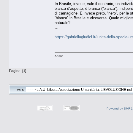
In Brasile, invece, vale il contrario; un indi
bianca d’aspetto, è branca (“bianca”), indipen
di carnagione. E invece preto, “nero”, per le 
“bianca” in Brasile e viceversa. Quale miglior
naturale?
…
https://gabriellagiudici.it/lunita-della-specie-
Admin
Pagine: [
1
]
Vai a:
Powered by SMF 1