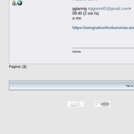
ggiannig <
ggianni41@gmail.com
>
08:40 (2 ore fa)
a me
https://emigrationfordummies.wor
Admin
Pagine: [
1
]
Vai a: