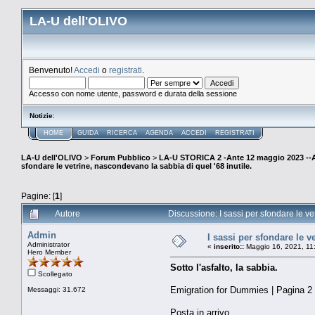
LA-U dell'OLIVO
Benvenuto!
Accedi
o
registrati
.
Accesso con nome utente, password e durata della sessione
Notizie
:
HOME
GUIDA
RICERCA
AGENDA
ACCEDI
REGISTRATI
LA-U dell'OLIVO
>
Forum Pubblico
>
LA-U STORICA 2 -Ante 12 maggio 2023 
sfondare le vetrine, nascondevano la sabbia di quel '68 inutile.
Pagine: [
1
]
Autore
Discussione: I sassi per sfondare le ve
Admin
I sassi per sfondare le v
Administrator
«
inserito::
Maggio 16, 2021, 11
Hero Member
Sotto l'asfalto, la sabbia.
Scollegato
Emigration for Dummies | Pagina 2
Messaggi: 31.672
Posta in arrivo