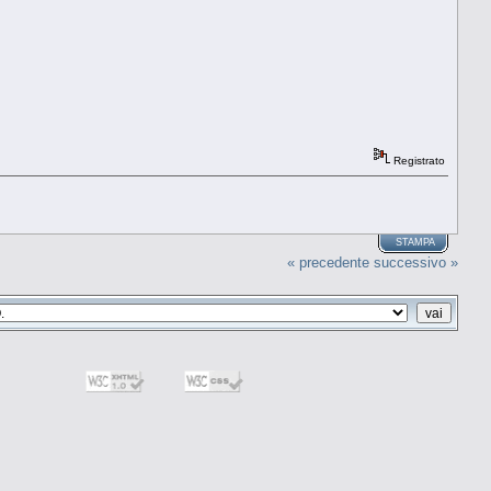
Registrato
STAMPA
« precedente
successivo »