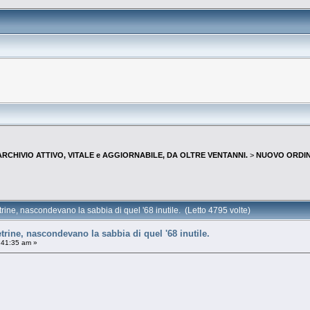
--ARCHIVIO ATTIVO, VITALE e AGGIORNABILE, DA OLTRE VENTANNI.
>
NUOVO ORDIN
trine, nascondevano la sabbia di quel '68 inutile. (Letto 4795 volte)
etrine, nascondevano la sabbia di quel '68 inutile.
:41:35 am »