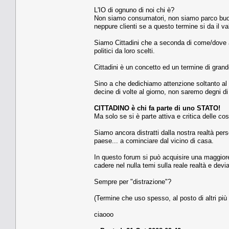
L'IO di ognuno di noi chi è?
Non siamo consumatori, non siamo parco buoi, n
neppure clienti se a questo termine si da il val
Siamo Cittadini che a seconda di come/dove 
politici da loro scelti.
Cittadini è un concetto ed un termine di gran
Sino a che dedichiamo attenzione soltanto al 
decine di volte al giorno, non saremo degni di 
CITTADINO è chi fa parte di uno STATO!
Ma solo se si è parte attiva e critica delle c
Siamo ancora distratti dalla nostra realtà per
paese... a cominciare dal vicino di casa.
In questo forum si può acquisire una maggiore
cadere nel nulla temi sulla reale realtà e devia
Sempre per "distrazione"?
(Termine che uso spesso, al posto di altri più
ciaooo