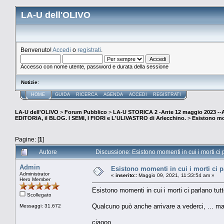
LA-U dell'OLIVO
Benvenuto!
Accedi
o
registrati
.
Accesso con nome utente, password e durata della sessione
Notizie
:
HOME
GUIDA
RICERCA
AGENDA
ACCEDI
REGISTRATI
LA-U dell'OLIVO
>
Forum Pubblico
>
LA-U STORICA 2 -Ante 12 maggio 2023 
EDITORIA, il BLOG. I SEMI, I FIORI e L'ULIVASTRO di Arlecchino.
>
Esistono mom
Pagine: [
1
]
Autore
Discussione: Esistono momenti in cui i morti ci p
Admin
Esistono momenti in cui i morti ci pa
Administrator
«
inserito::
Maggio 09, 2021, 11:33:54 am »
Hero Member
Esistono momenti in cui i morti ci parlano tutt
Scollegato
Qualcuno può anche arrivare a vederci, ... ma
Messaggi: 31.672
ciaooo