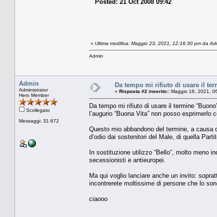
Posted: 21 Oct 2008 09:42
«
Ultima modifica: Maggio 23, 2021, 12:16:30 pm da Ad
Admin
Admin
Da tempo mi rifiuto di usare il te
Administrator
«
Risposta #2 inserito::
Maggio 16, 2021, 0
Hero Member
Da tempo mi rifiuto di usare il termine “Buono”
Scollegato
l’augurio “Buona Vita” non posso esprimerlo c
Messaggi: 31.672
Questo mio abbandono del termine, a causa del
d’odio dai sostenitori del Male, di quella Pa
In sostituzione utilizzo “Bello”, molto meno i
secessionisti e antieuropei.
Ma qui voglio lanciare anche un invito: soprat
incontrerete moltissime di persone che lo so
ciaooo