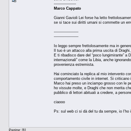
-------------------
Marco Cappato
Gianni Gavioli Lei forse ha letto frettolosam
se si tace sui diritti umani si commette un err
---------------------
---------------------
Io leggo sempre frettolosamente ma in genere s
Il tuo è un attacco alla prima uscita di Dragh
E ti ribadisco dare del “poco lungimirante” a 
internazionali” come la Libia, anche ignorando
provenienza estremista.
Hai cominciato la replica al mio intervento co
comportamento civile in internet. Si criticano 
Marco hai preso un inciampo grosso con le per
ho vissute molte, e Draghi che non merita ch
pubblico di lettori abituati a credere, a perso
ciaooo
Ps: sul web ci si dà del tu da sempre, io l’ho
Pagine: [
1
]