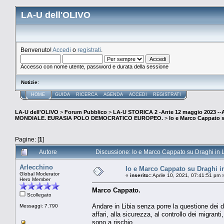
LA-U dell'OLIVO
Benvenuto!
Accedi
o
registrati
.
Accesso con nome utente, password e durata della sessione
Notizie
:
HOME
GUIDA
RICERCA
AGENDA
ACCEDI
REGISTRATI
LA-U dell'OLIVO
>
Forum Pubblico
>
LA-U STORICA 2 -Ante 12 maggio 2023 
MONDIALE. EURASIA POLO DEMOCRATICO EUROPEO.
>
Io e Marco Cappato s
Pagine: [
1
]
Autore
Discussione: Io e Marco Cappato su Draghi in L
Arlecchino
Io e Marco Cappato su Draghi in
Global Moderator
«
inserito::
Aprile 10, 2021, 07:41:51 pm 
Hero Member
Marco Cappato.
Scollegato
Andare in Libia senza porre la questione dei d
Messaggi: 7.790
affari, alla sicurezza, al controllo dei migrant
sono a rischio.