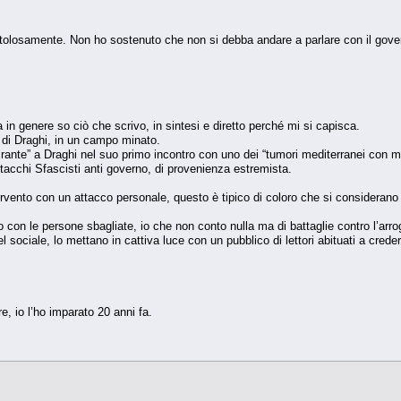
ettolosamente. Non ho sostenuto che non si debba andare a parlare con il gover
in genere so ciò che scrivo, in sintesi e diretto perché mi si capisca.
a di Draghi, in un campo minato.
irante” a Draghi nel suo primo incontro con uno dei “tumori mediterranei con m
tacchi Sfascisti anti governo, di provenienza estremista.
ervento con un attacco personale, questo è tipico di coloro che si considerano a
con le persone sbagliate, io che non conto nulla ma di battaglie contro l’ar
sociale, lo mettano in cattiva luce con un pubblico di lettori abituati a cred
e, io l’ho imparato 20 anni fa.