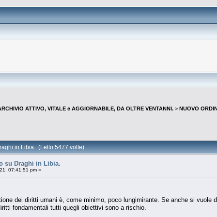
--ARCHIVIO ATTIVO, VITALE e AGGIORNABILE, DA OLTRE VENTANNI.
>
NUOVO ORDIN
ghi in Libia. (Letto 5477 volte)
 su Draghi in Libia.
021, 07:41:51 pm »
ione dei diritti umani è, come minimo, poco lungimirante. Se anche si vuole dare 
itti fondamentali tutti quegli obiettivi sono a rischio.