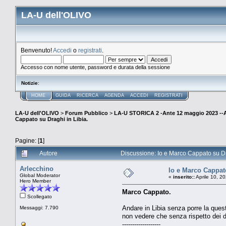
LA-U dell'OLIVO
Benvenuto!
Accedi
o
registrati
.
Accesso con nome utente, password e durata della sessione
Notizie
:
HOME
GUIDA
RICERCA
AGENDA
ACCEDI
REGISTRATI
LA-U dell'OLIVO
>
Forum Pubblico
>
LA-U STORICA 2 -Ante 12 maggio 2023 
Cappato su Draghi in Libia.
Pagine: [
1
]
Autore
Discussione: Io e Marco Cappato su Dra
Arlecchino
Io e Marco Cappato
Global Moderator
«
inserito::
Aprile 10, 2
Hero Member
Marco Cappato.
Scollegato
Andare in Libia senza porre la quest
Messaggi: 7.790
non vedere che senza rispetto dei dir
-------------------