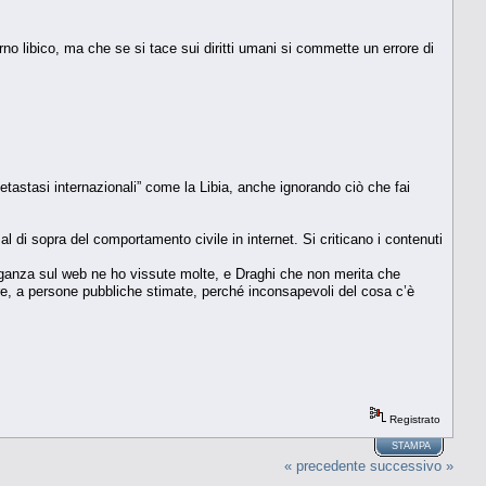
no libico, ma che se si tace sui diritti umani si commette un errore di
etastasi internazionali” come la Libia, anche ignorando ciò che fai
l di sopra del comportamento civile in internet. Si criticano i contenuti
roganza sul web ne ho vissute molte, e Draghi che non merita che
ere, a persone pubbliche stimate, perché inconsapevoli del cosa c’è
Registrato
STAMPA
« precedente
successivo »