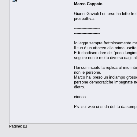
Marco Cappato
Gianni Gavioli Lei forse ha letto fr
prospettiva.
---------------------
---------------------
Io leggo sempre frettolosamente ma 
Il tuo è un attacco alla prima uscit
E ti ribadisco dare del “poco lungim
seguire non è molto diverso dagli at
Hai cominciato la replica al mio int
non le persone.
Marco hai preso un inciampo grosso 
persone democratiche impegnate nel 
dietro.
ciaooo
Ps: sul web ci si dà del tu da sempr
Pagine: [
1
]